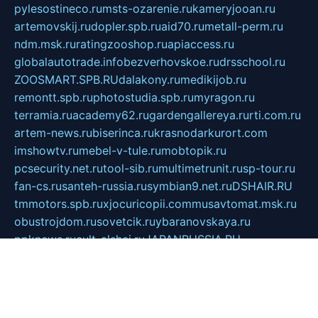
pylesostineco.ru
msts-ozarenie.ru
kameryjooan.ru
artemovskij.ru
dopler.spb.ru
aid70.ru
metall-perm.ru
ndm.msk.ru
ratingzooshop.ru
apiaccess.ru
globalautotrade.info
bezverhovskoe.ru
drsschool.ru
ZOOSMART.SPB.RU
dalakony.ru
medikijob.ru
remontt.spb.ru
photostudia.spb.ru
myragon.ru
terramia.ru
academy62.ru
gardengallereya.ru
rti.com.ru
artem-news.ru
biserinca.ru
krasnodarkurort.com
imshowtv.ru
mebel-v-tule.ru
mobtopik.ru
pcsecurity.net.ru
tool-sib.ru
multimetrunit.ru
sp-tour.ru
fan-cs.ru
santeh-russia.ru
symbian9.net.ru
DSHAIR.RU
tmmotors.spb.ru
xjocuricopii.com
musavtomat.msk.ru
obustrojdom.ru
sovetcik.ru
ybaranovskaya.ru
ppknews.ru
cult-alshei.ru
JAPANRUSSIA.RU
proekciyamebel.ru
imper-finans.ru
rim.org.ru
glamourai.ru
brassminus.ru
zabor-pro.ru
ftn.pp.ru
dorogoe58.ru
laimengpacker.ru
kuzova-zapchasti.ru
sageerp.ru
taxodrom.ru
dsrazvitie.ru
hardcity.net.ru