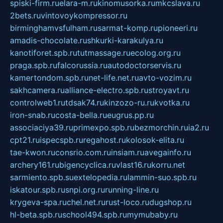
spiski-firm.ru
elara-m.ru
kinomusorka.ru
mkcslava.ru
2bets.ru
vintovoykompressor.ru
birminghamvsfulham.ru
sarmat-komp.ru
pioneeri.ru
amadis-chocolate.ru
shkurki-karakulya.ru
kanotiforet.spb.ru
tutmassage.ru
ecolog.org.ru
praga.spb.ru
falcorussia.ru
autodoctorservis.ru
kamertondom.spb.ru
net-life.net.ru
avto-vozim.ru
sakhcamera.ru
alliance-electro.spb.ru
stroyavt.ru
controlweb1.ru
tdsak74.ru
kinzozo-ru.ru
kvotka.ru
iron-snab.ru
costa-bella.ru
eugrus.pp.ru
associaciya39.ru
primexpo.spb.ru
bezmorchin.ru
ia2.ru
cpt21.ru
ispecspb.ru
regahost.ru
kolosok-elita.ru
tae-kwon.ru
consrio.com.ru
insiam.ru
avegainfo.ru
archery161.ru
bigencyclica.ru
vlast16.ru
korru.net
sarmiento.spb.su
extelopedia.ru
lammin-suo.spb.ru
iskatour.spb.ru
snpi.org.ru
running-line.ru
krygeva-spa.ru
chel.net.ru
rust-loco.ru
dugshop.ru
hl-beta.spb.ru
school494.spb.ru
mymubaby.ru