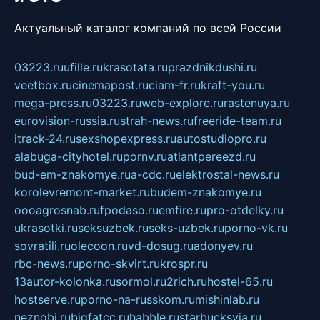
Актуальный каталог компаний по всей России
03223.ru
ufille.ru
krasotata.ru
prazdnikdushi.ru
veetbox.ru
cinemapost.ru
ciam-fr.ru
kraft-you.ru
mega-press.ru
03223.ru
web-explore.ru
rastenuya.ru
eurovision-russia.ru
strah-news.ru
freeride-team.ru
itrack-24.ru
sexshopexpress.ru
autostudiopro.ru
alabuga-cityhotel.ru
pornv.ru
atlantpereezd.ru
bud-em-znakomye.ru
a-cdc.ru
elektrostal-news.ru
korolevremont-market.ru
budem-znakomye.ru
oooagrosnab.ru
fpodaso.ru
emfire.ru
pro-otdelky.ru
ukrasotki.ru
seksuzbek.ru
seks-uzbek.ru
porno-vk.ru
sovratili.ru
olecoon.ru
vd-dosug.ru
adonyev.ru
rbc-news.ru
porno-skvirt.ru
krospr.ru
13autor-kolonka.ru
sormol.ru
2rich.ru
hostel-65.ru
hostserve.ru
porno-na-russkom.ru
mishinlab.ru
neznobi.ru
bigfatcc.ru
habble.ru
starbucksvia.ru