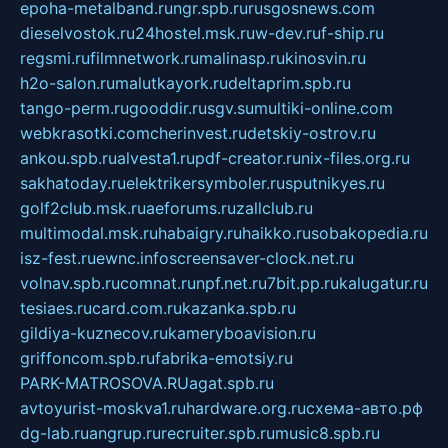
epoha-metalband.ru
ngr.spb.ru
rusgosnews.com
dieselvostok.ru
24hostel.msk.ru
w-dev.ru
f-ship.ru
regsmi.ru
filmnetwork.ru
malinasp.ru
kinosvin.ru
h2o-salon.ru
malutkayork.ru
deltaprim.spb.ru
tango-perm.ru
gooddir.ru
sgv.su
multiki-online.com
webkrasotki.com
cherinvest.ru
detskiy-ostrov.ru
ankou.spb.ru
alvesta1.ru
pdf-creator.ru
nix-files.org.ru
sakhatoday.ru
elektrikersymboler.ru
sputnikyes.ru
golf2club.msk.ru
aeforums.ru
zallclub.ru
multimodal.msk.ru
habaigry.ru
haikko.ru
sobakopedia.ru
isz-fest.ru
ewnc.info
screensaver-clock.net.ru
volnav.spb.ru
comnat.ru
npf.net.ru
7bit.pp.ru
kalugatur.ru
tesiaes.ru
card.com.ru
kazanka.spb.ru
gildiya-kuznecov.ru
kameryboavision.ru
griffoncom.spb.ru
fabrika-emotsiy.ru
PARK-MATROSOVA.RU
agat.spb.ru
avtoyurist-moskva1.ru
hardware.org.ru
схема-авто.рф
dg-lab.ru
angrup.ru
recruiter.spb.ru
music8.spb.ru