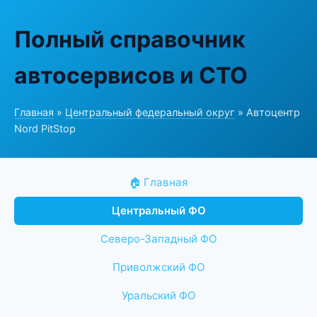
Полный справочник
автосервисов и СТО
Главная
»
Центральный федеральный округ
» Автоцентр
Nord PitStop
🏠 Главная
Центральный ФО
Северо-Западный ФО
Приволжский ФО
Уральский ФО