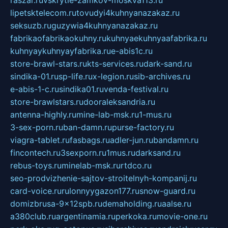
raszar.ru
vskrytie-zamkov-moskva113.ru
lipetsktelecom.ru
tovudyi4kuhnyanazakaz.ru
seksuzb.ru
guzywia4kuhnyanazakaz.ru
fabrikaofabrikaokuhny.ru
kuhnyaekuhnyaafabrika.ru
kuhnyaykuhnyayfabrika.ru
e-abis1c.ru
store-brawl-stars.ru
kts-services.ru
dark-sand.ru
sindika-01.ru
sp-life.ru
x-legion.ru
sib-archives.ru
e-abis-1-c.ru
sindika01.ru
venda-festival.ru
store-brawlstars.ru
dooraleksandria.ru
antenna-highly.ru
mine-lab-msk.ru
1-mus.ru
3-sex-porn.ru
ban-damn.ru
purse-factory.ru
viagra-tablet.ru
fasbags.ru
adler-jun.ru
bandamn.ru
fincontech.ru
3sexporn.ru
1mus.ru
darksand.ru
rebus-toys.ru
minelab-msk.ru
rtdco.ru
seo-prodvizhenie-sajtov-stroitelnyh-kompanij.ru
card-voice.ru
rulonnyygazon177.ru
snow-guard.ru
domizbrusa-9x12spb.ru
demaholding.ru
aalse.ru
a380club.ru
argentinamia.ru
perkoka.ru
movie-one.ru