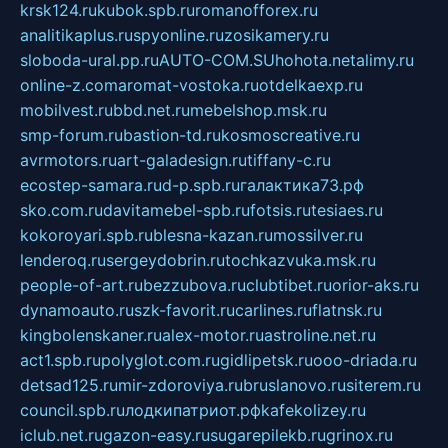
krsk124.ru
kubok.spb.ru
romanofforex.ru
analitikaplus.ru
spyonline.ru
zosikamery.ru
sloboda-ural.pp.ru
AUTO-COM.SU
hohota.net
alimy.ru
online-z.com
aromat-vostoka.ru
otdelkaexp.ru
mobilvest.ru
bbd.net.ru
mebelshop.msk.ru
smp-forum.ru
bastion-td.ru
kosmoscreative.ru
avrmotors.ru
art-galadesign.ru
tiffany-c.ru
ecostep-samara.ru
d-p.spb.ru
галактика73.рф
sko.com.ru
davitamebel-spb.ru
fotsis.ru
tesiaes.ru
kokoroyari.spb.ru
blesna-kazan.ru
mossilver.ru
lenderoq.ru
sergeydobrin.ru
tochkazvuka.msk.ru
people-of-art.ru
bezzubova.ru
clubtibet.ru
orior-aks.ru
dynamoauto.ru
szk-favorit.ru
carlines.ru
flatnsk.ru
kingbolenskaner.ru
alex-motor.ru
astroline.net.ru
act1.spb.ru
polyglot.com.ru
gidlipetsk.ru
ooo-driada.ru
detsad125.ru
mir-zdoroviya.ru
bruslanovo.ru
siterem.ru
council.spb.ru
лодкипатриот.рф
kafekolizey.ru
iclub.net.ru
gazon-easy.ru
sugarepilekb.ru
grinox.ru