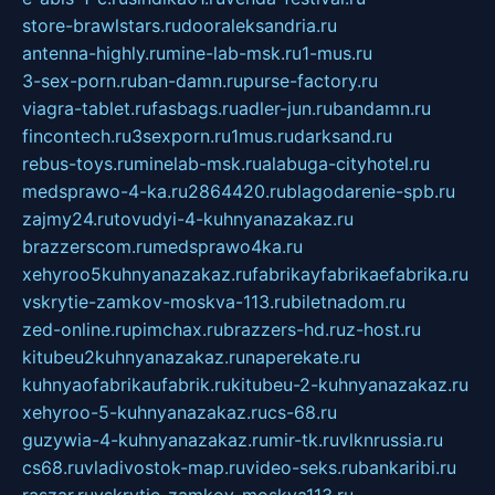
store-brawlstars.ru
dooraleksandria.ru
antenna-highly.ru
mine-lab-msk.ru
1-mus.ru
3-sex-porn.ru
ban-damn.ru
purse-factory.ru
viagra-tablet.ru
fasbags.ru
adler-jun.ru
bandamn.ru
fincontech.ru
3sexporn.ru
1mus.ru
darksand.ru
rebus-toys.ru
minelab-msk.ru
alabuga-cityhotel.ru
medsprawo-4-ka.ru
2864420.ru
blagodarenie-spb.ru
zajmy24.ru
tovudyi-4-kuhnyanazakaz.ru
brazzerscom.ru
medsprawo4ka.ru
xehyroo5kuhnyanazakaz.ru
fabrikayfabrikaefabrika.ru
vskrytie-zamkov-moskva-113.ru
biletnadom.ru
zed-online.ru
pimchax.ru
brazzers-hd.ru
z-host.ru
kitubeu2kuhnyanazakaz.ru
naperekate.ru
kuhnyaofabrikaufabrik.ru
kitubeu-2-kuhnyanazakaz.ru
xehyroo-5-kuhnyanazakaz.ru
cs-68.ru
guzywia-4-kuhnyanazakaz.ru
mir-tk.ru
vlknrussia.ru
cs68.ru
vladivostok-map.ru
video-seks.ru
bankaribi.ru