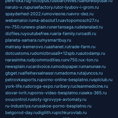
perk-oka.ru
g-octopus.ru
sibarchives.ru
andreislyusar.ru
naruto-x.ru
pursefactory.ru
tor-lyubov-i-grom.ru
spayderhed-2022.ru
movieone.ru
evro-dez.ru
webamator.ru
ma-absolut1.ru
avtopomosch27.ru
nv-750.ru
news-plain.ru
nertansaga.ru
delanalad.ru
dizfiles.ru
youtubefree.ru
aria-family.ru
roadli.ru
planeta-samara.ru
mysmartbuy.ru
matrasy-kemerovo.ru
ashanet.ru
trade-farm.ru
dotcustoms.ru
domizbrusa9x12spb.ru
autodamp.ru
narasimha.ru
djcommodities.ru
nv750.ru
x-ton.ru
newsplain.ru
cardvoice.ru
modopaper.ru
manunae.ru
gbget.ru
alfeihavsalnassr.ru
madoma.ru
tajuncos.ru
petrovkasports.ru
porno-online-besplatno.ru
splclub.ru
york-life.ru
doroga-expo.ru
ribery.ru
cleanmedicine.ru
slovar-ivrit.ru
porno-video-besplatno.ru
seks-365.ru
ovucontrol.ru
sloty-igrovyye-avtomaty.ru
ru-industriya.ru
russkoe-porno-besplatno.ru
belgorod-day.ru
digilith.ru
pichkurovlab.ru