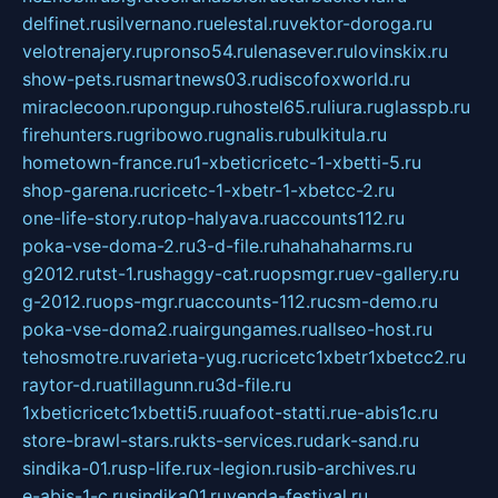
delfinet.ru
silvernano.ru
elestal.ru
vektor-doroga.ru
velotrenajery.ru
pronso54.ru
lenasever.ru
lovinskix.ru
show-pets.ru
smartnews03.ru
discofoxworld.ru
miraclecoon.ru
pongup.ru
hostel65.ru
liura.ru
glasspb.ru
firehunters.ru
gribowo.ru
gnalis.ru
bulkitula.ru
hometown-france.ru
1-xbeticricetc-1-xbetti-5.ru
shop-garena.ru
cricetc-1-xbetr-1-xbetcc-2.ru
one-life-story.ru
top-halyava.ru
accounts112.ru
poka-vse-doma-2.ru
3-d-file.ru
hahahaharms.ru
g2012.ru
tst-1.ru
shaggy-cat.ru
opsmgr.ru
ev-gallery.ru
g-2012.ru
ops-mgr.ru
accounts-112.ru
csm-demo.ru
poka-vse-doma2.ru
airgungames.ru
allseo-host.ru
tehosmotre.ru
varieta-yug.ru
cricetc1xbetr1xbetcc2.ru
raytor-d.ru
atillagunn.ru
3d-file.ru
1xbeticricetc1xbetti5.ru
uafoot-statti.ru
e-abis1c.ru
store-brawl-stars.ru
kts-services.ru
dark-sand.ru
sindika-01.ru
sp-life.ru
x-legion.ru
sib-archives.ru
e-abis-1-c.ru
sindika01.ru
venda-festival.ru