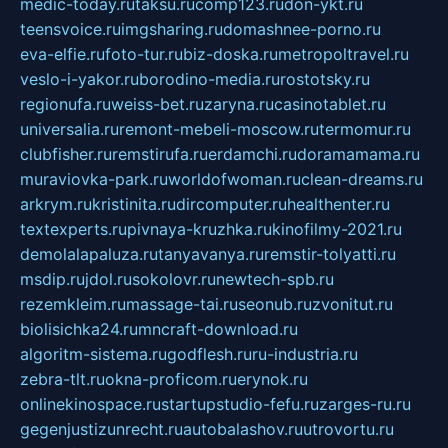
medic-today.ru
taksu.ru
comp123.ru
don-ykt.ru
teensvoice.ru
imgsharing.ru
domashnee-porno.ru
eva-elfie.ru
foto-tur.ru
biz-doska.ru
metropoltravel.ru
veslo-i-yakor.ru
borodino-media.ru
rostotsky.ru
regionufa.ru
weiss-bet.ru
zaryna.ru
casinotablet.ru
universalia.ru
remont-mebeli-moscow.ru
termomur.ru
clubfisher.ru
remstirufa.ru
erdamchi.ru
doramamama.ru
muraviovka-park.ru
worldofwoman.ru
clean-dreams.ru
arkrym.ru
kristinita.ru
dircomputer.ru
healthenter.ru
textexperts.ru
pivnaya-kruzhka.ru
kinofilmy-2021.ru
demolalapaluza.ru
tanyavanya.ru
remstir-tolyatti.ru
msdip.ru
jdol.ru
sokolovr.ru
newtech-spb.ru
rezemkleim.ru
massage-tai.ru
seonub.ru
zvonitut.ru
biolisichka24.ru
mncraft-download.ru
algoritm-sistema.ru
godflesh.ru
ru-industria.ru
zebra-tlt.ru
okna-proficom.ru
erynok.ru
onlinekinospace.ru
startupstudio-fefu.ru
zarges-ru.ru
gegenjustizunrecht.ru
autobalashov.ru
utrovortu.ru