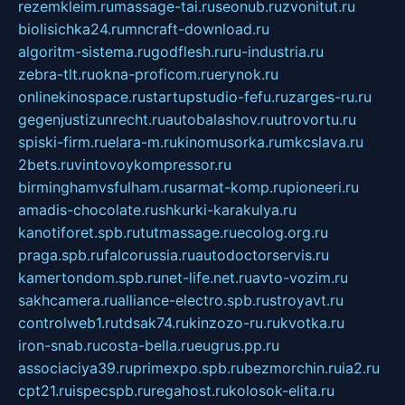
rezemkleim.ru
massage-tai.ru
seonub.ru
zvonitut.ru
biolisichka24.ru
mncraft-download.ru
algoritm-sistema.ru
godflesh.ru
ru-industria.ru
zebra-tlt.ru
okna-proficom.ru
erynok.ru
onlinekinospace.ru
startupstudio-fefu.ru
zarges-ru.ru
gegenjustizunrecht.ru
autobalashov.ru
utrovortu.ru
spiski-firm.ru
elara-m.ru
kinomusorka.ru
mkcslava.ru
2bets.ru
vintovoykompressor.ru
birminghamvsfulham.ru
sarmat-komp.ru
pioneeri.ru
amadis-chocolate.ru
shkurki-karakulya.ru
kanotiforet.spb.ru
tutmassage.ru
ecolog.org.ru
praga.spb.ru
falcorussia.ru
autodoctorservis.ru
kamertondom.spb.ru
net-life.net.ru
avto-vozim.ru
sakhcamera.ru
alliance-electro.spb.ru
stroyavt.ru
controlweb1.ru
tdsak74.ru
kinzozo-ru.ru
kvotka.ru
iron-snab.ru
costa-bella.ru
eugrus.pp.ru
associaciya39.ru
primexpo.spb.ru
bezmorchin.ru
ia2.ru
cpt21.ru
ispecspb.ru
regahost.ru
kolosok-elita.ru