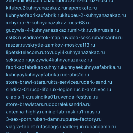
zed-online.ru
pimchax.ru
brazzers-hd.ru
z-host.ru
kitubeu2kuhnyanazakaz.ru
naperekate.ru
kuhnyaofabrikaufabrik.ru
kitubeu-2-kuhnyanazakaz.ru
xehyroo-5-kuhnyanazakaz.ru
cs-68.ru
guzywia-4-kuhnyanazakaz.ru
mir-tk.ru
vlknrussia.ru
cs68.ru
vladivostok-map.ru
video-seks.ru
bankaribi.ru
raszar.ru
vskrytie-zamkov-moskva113.ru
lipetsktelecom.ru
tovudyi4kuhnyanazakaz.ru
seksuzb.ru
guzywia4kuhnyanazakaz.ru
fabrikaofabrikaokuhny.ru
kuhnyaekuhnyaafabrika.ru
kuhnyaykuhnyayfabrika.ru
e-abis1c.ru
store-brawl-stars.ru
kts-services.ru
dark-sand.ru
sindika-01.ru
sp-life.ru
x-legion.ru
sib-archives.ru
e-abis-1-c.ru
sindika01.ru
venda-festival.ru
store-brawlstars.ru
dooraleksandria.ru
antenna-highly.ru
mine-lab-msk.ru
1-mus.ru
3-sex-porn.ru
ban-damn.ru
purse-factory.ru
viagra-tablet.ru
fasbags.ru
adler-jun.ru
bandamn.ru