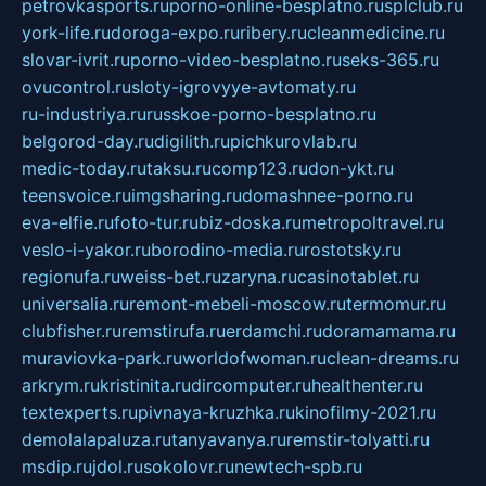
petrovkasports.ru
porno-online-besplatno.ru
splclub.ru
york-life.ru
doroga-expo.ru
ribery.ru
cleanmedicine.ru
slovar-ivrit.ru
porno-video-besplatno.ru
seks-365.ru
ovucontrol.ru
sloty-igrovyye-avtomaty.ru
ru-industriya.ru
russkoe-porno-besplatno.ru
belgorod-day.ru
digilith.ru
pichkurovlab.ru
medic-today.ru
taksu.ru
comp123.ru
don-ykt.ru
teensvoice.ru
imgsharing.ru
domashnee-porno.ru
eva-elfie.ru
foto-tur.ru
biz-doska.ru
metropoltravel.ru
veslo-i-yakor.ru
borodino-media.ru
rostotsky.ru
regionufa.ru
weiss-bet.ru
zaryna.ru
casinotablet.ru
universalia.ru
remont-mebeli-moscow.ru
termomur.ru
clubfisher.ru
remstirufa.ru
erdamchi.ru
doramamama.ru
muraviovka-park.ru
worldofwoman.ru
clean-dreams.ru
arkrym.ru
kristinita.ru
dircomputer.ru
healthenter.ru
textexperts.ru
pivnaya-kruzhka.ru
kinofilmy-2021.ru
demolalapaluza.ru
tanyavanya.ru
remstir-tolyatti.ru
msdip.ru
jdol.ru
sokolovr.ru
newtech-spb.ru