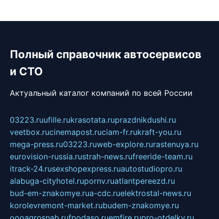
Полный справочник автосервисов
и СТО
Актуальный каталог компаний по всей России
03223.ru
ufille.ru
krasotata.ru
prazdnikdushi.ru
veetbox.ru
cinemapost.ru
ciam-fr.ru
kraft-you.ru
mega-press.ru
03223.ru
web-explore.ru
rastenuya.ru
eurovision-russia.ru
strah-news.ru
freeride-team.ru
itrack-24.ru
sexshopexpress.ru
autostudiopro.ru
alabuga-cityhotel.ru
pornv.ru
atlantpereezd.ru
bud-em-znakomye.ru
a-cdc.ru
elektrostal-news.ru
korolevremont-market.ru
budem-znakomye.ru
oooagrosnab.ru
fpodaso.ru
emfire.ru
pro-otdelky.ru