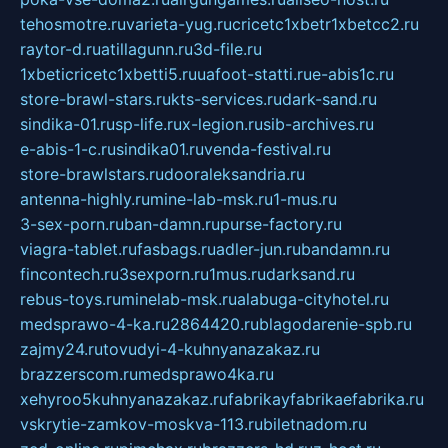
tehosmotre.ru
varieta-yug.ru
cricetc1xbetr1xbetcc2.ru
raytor-d.ru
atillagunn.ru
3d-file.ru
1xbeticricetc1xbetti5.ru
uafoot-statti.ru
e-abis1c.ru
store-brawl-stars.ru
kts-services.ru
dark-sand.ru
sindika-01.ru
sp-life.ru
x-legion.ru
sib-archives.ru
e-abis-1-c.ru
sindika01.ru
venda-festival.ru
store-brawlstars.ru
dooraleksandria.ru
antenna-highly.ru
mine-lab-msk.ru
1-mus.ru
3-sex-porn.ru
ban-damn.ru
purse-factory.ru
viagra-tablet.ru
fasbags.ru
adler-jun.ru
bandamn.ru
fincontech.ru
3sexporn.ru
1mus.ru
darksand.ru
rebus-toys.ru
minelab-msk.ru
alabuga-cityhotel.ru
medsprawo-4-ka.ru
2864420.ru
blagodarenie-spb.ru
zajmy24.ru
tovudyi-4-kuhnyanazakaz.ru
brazzerscom.ru
medsprawo4ka.ru
xehyroo5kuhnyanazakaz.ru
fabrikayfabrikaefabrika.ru
vskrytie-zamkov-moskva-113.ru
biletnadom.ru