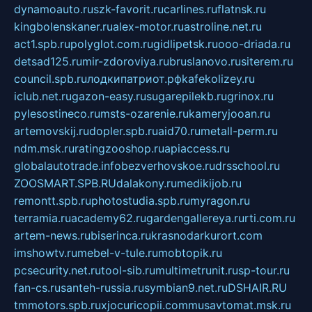
dynamoauto.ru
szk-favorit.ru
carlines.ru
flatnsk.ru
kingbolenskaner.ru
alex-motor.ru
astroline.net.ru
act1.spb.ru
polyglot.com.ru
gidlipetsk.ru
ooo-driada.ru
detsad125.ru
mir-zdoroviya.ru
bruslanovo.ru
siterem.ru
council.spb.ru
лодкипатриот.рф
kafekolizey.ru
iclub.net.ru
gazon-easy.ru
sugarepilekb.ru
grinox.ru
pylesostineco.ru
msts-ozarenie.ru
kameryjooan.ru
artemovskij.ru
dopler.spb.ru
aid70.ru
metall-perm.ru
ndm.msk.ru
ratingzooshop.ru
apiaccess.ru
globalautotrade.info
bezverhovskoe.ru
drsschool.ru
ZOOSMART.SPB.RU
dalakony.ru
medikijob.ru
remontt.spb.ru
photostudia.spb.ru
myragon.ru
terramia.ru
academy62.ru
gardengallereya.ru
rti.com.ru
artem-news.ru
biserinca.ru
krasnodarkurort.com
imshowtv.ru
mebel-v-tule.ru
mobtopik.ru
pcsecurity.net.ru
tool-sib.ru
multimetrunit.ru
sp-tour.ru
fan-cs.ru
santeh-russia.ru
symbian9.net.ru
DSHAIR.RU
tmmotors.spb.ru
xjocuricopii.com
musavtomat.msk.ru