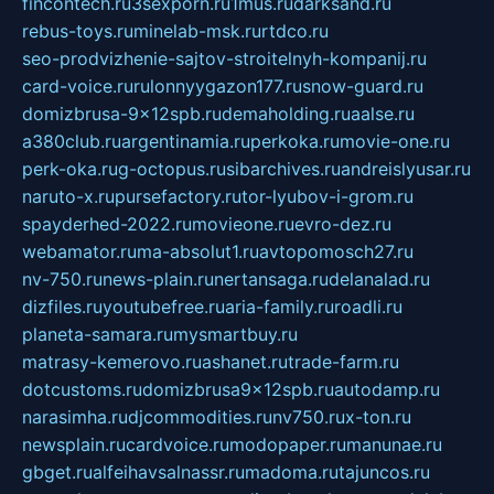
fincontech.ru
3sexporn.ru
1mus.ru
darksand.ru
rebus-toys.ru
minelab-msk.ru
rtdco.ru
seo-prodvizhenie-sajtov-stroitelnyh-kompanij.ru
card-voice.ru
rulonnyygazon177.ru
snow-guard.ru
domizbrusa-9x12spb.ru
demaholding.ru
aalse.ru
a380club.ru
argentinamia.ru
perkoka.ru
movie-one.ru
perk-oka.ru
g-octopus.ru
sibarchives.ru
andreislyusar.ru
naruto-x.ru
pursefactory.ru
tor-lyubov-i-grom.ru
spayderhed-2022.ru
movieone.ru
evro-dez.ru
webamator.ru
ma-absolut1.ru
avtopomosch27.ru
nv-750.ru
news-plain.ru
nertansaga.ru
delanalad.ru
dizfiles.ru
youtubefree.ru
aria-family.ru
roadli.ru
planeta-samara.ru
mysmartbuy.ru
matrasy-kemerovo.ru
ashanet.ru
trade-farm.ru
dotcustoms.ru
domizbrusa9x12spb.ru
autodamp.ru
narasimha.ru
djcommodities.ru
nv750.ru
x-ton.ru
newsplain.ru
cardvoice.ru
modopaper.ru
manunae.ru
gbget.ru
alfeihavsalnassr.ru
madoma.ru
tajuncos.ru