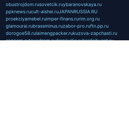
obustrojdom.ru
sovetcik.ru
ybaranovskaya.ru
ppknews.ru
cult-alshei.ru
JAPANRUSSIA.RU
proekciyamebel.ru
imper-finans.ru
rim.org.ru
glamourai.ru
brassminus.ru
zabor-pro.ru
ftn.pp.ru
dorogoe58.ru
laimengpacker.ru
kuzova-zapchasti.ru
sageerp.ru
taxodrom.ru
dsrazvitie.ru
hardcity.net.ru
ratinghomegames.ru
topservice25.ru
gubernyan.ru
gtglasslined.ru
ii4.ru
tssport.spb.ru
andorra24.com
blackwallstreet.ru
oboimos.ru
optim-doors.com.ru
ikuch.ru
nycr.org.ru
npa21.ru
vremya-ch.spb.ru
desert000.ru
ivtorgi.ru
ifiori.ru
catalog-statei.ru
dcv.org.ru
spetsmaster174.ru
ipkameryhiseeu.ru
dum26.ru
ruspol.spb.ru
fr-opendp.ru
kam-solnyshko.ru
cheyenne-arapaho.ru
sevzapmetal.spb.ru
ted-lapidus.spb.ru
parasite-eliminator.ru
sigma-complete.ru
modernworld.ru
dama-moda.ru
eholot-group.ru
sk-nvkz.ru
DRONGOLD.RU
democratia2.ru
i-farmer.ru
mass-sport.org