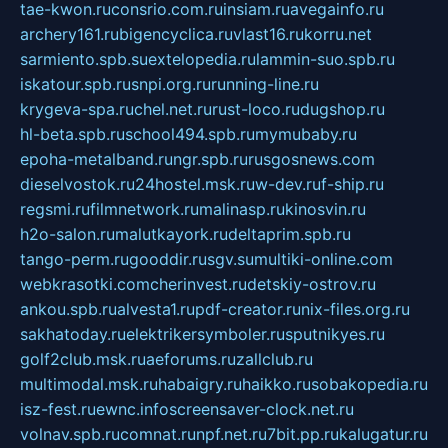
tae-kwon.ru
consrio.com.ru
insiam.ru
avegainfo.ru
archery161.ru
bigencyclica.ru
vlast16.ru
korru.net
sarmiento.spb.su
extelopedia.ru
lammin-suo.spb.ru
iskatour.spb.ru
snpi.org.ru
running-line.ru
krygeva-spa.ru
chel.net.ru
rust-loco.ru
dugshop.ru
hl-beta.spb.ru
school494.spb.ru
mymubaby.ru
epoha-metalband.ru
ngr.spb.ru
rusgosnews.com
dieselvostok.ru
24hostel.msk.ru
w-dev.ru
f-ship.ru
regsmi.ru
filmnetwork.ru
malinasp.ru
kinosvin.ru
h2o-salon.ru
malutkayork.ru
deltaprim.spb.ru
tango-perm.ru
gooddir.ru
sgv.su
multiki-online.com
webkrasotki.com
cherinvest.ru
detskiy-ostrov.ru
ankou.spb.ru
alvesta1.ru
pdf-creator.ru
nix-files.org.ru
sakhatoday.ru
elektrikersymboler.ru
sputnikyes.ru
golf2club.msk.ru
aeforums.ru
zallclub.ru
multimodal.msk.ru
habaigry.ru
haikko.ru
sobakopedia.ru
isz-fest.ru
ewnc.info
screensaver-clock.net.ru
volnav.spb.ru
comnat.ru
npf.net.ru
7bit.pp.ru
kalugatur.ru