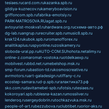
tesiaes.ru
card.com.ru
kazanka.spb.ru
gildiya-kuznecov.ru
kameryboavision.ru
griffoncom.spb.ru
fabrika-emotsiy.ru
PARK-MATROSOVA.RU
agat.spb.ru
avtoyurist-moskva1.ru
hardware.org.ru
схема-авто.рф
dg-lab.ru
angrup.ru
recruiter.spb.ru
music8.spb.ru
krsk124.ru
kubok.spb.ru
romanofforex.ru
analitikaplus.ru
spyonline.ru
zosikamery.ru
sloboda-ural.pp.ru
AUTO-COM.SU
hohota.net
alimy.ru
online-z.com
aromat-vostoka.ru
otdelkaexp.ru
mobilvest.ru
bbd.net.ru
mebelshop.msk.ru
smp-forum.ru
bastion-td.ru
kosmoscreative.ru
avrmotors.ru
art-galadesign.ru
tiffany-c.ru
ecostep-samara.ru
d-p.spb.ru
галактика73.рф
sko.com.ru
davitamebel-spb.ru
fotsis.ru
tesiaes.ru
kokoroyari.spb.ru
blesna-kazan.ru
mossilver.ru
lenderoq.ru
sergeydobrin.ru
tochkazvuka.msk.ru
people-of-art.ru
bezzubova.ru
clubtibet.ru
orior-aks.ru