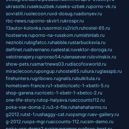
ukrasotki.ru
seksuzbek.ru
seks-uzbek.ru
porno-vk.ru
sovratili.ru
olecoon.ru
vd-dosug.ru
adonyev.ru
rbc-news.ru
porno-skvirt.ru
krospr.ru
13autor-kolonka.ru
sormol.ru
2rich.ru
hostel-65.ru
hostserve.ru
porno-na-russkom.ru
mishinlab.ru
neznobi.ru
bigfatcc.ru
habble.ru
starbucksvia.ru
delfinet.ru
silvernano.ru
elestal.ru
vektor-doroga.ru
velotrenajery.ru
pronso54.ru
lenasever.ru
lovinskix.ru
show-pets.ru
smartnews03.ru
discofoxworld.ru
miraclecoon.ru
pongup.ru
hostel65.ru
liura.ru
glasspb.ru
firehunters.ru
gribowo.ru
gnalis.ru
bulkitula.ru
hometown-france.ru
1-xbeticricetc-1-xbetti-5.ru
shop-garena.ru
cricetc-1-xbetr-1-xbetcc-2.ru
one-life-story.ru
top-halyava.ru
accounts112.ru
poka-vse-doma-2.ru
3-d-file.ru
hahahaharms.ru
g2012.ru
tst-1.ru
shaggy-cat.ru
opsmgr.ru
ev-gallery.ru
g-2012.ru
ops-mgr.ru
accounts-112.ru
csm-demo.ru
poka-vse-doma2.ru
airgungames.ru
allseo-host.ru