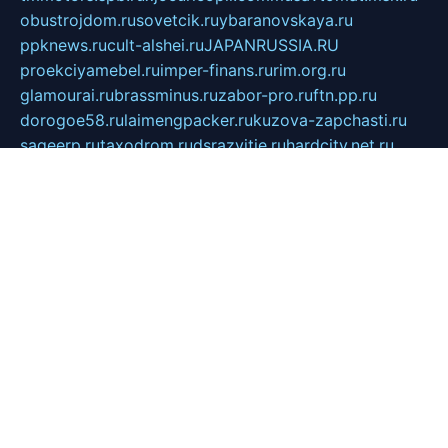
obustrojdom.ru
sovetcik.ru
ybaranovskaya.ru
ppknews.ru
cult-alshei.ru
JAPANRUSSIA.RU
proekciyamebel.ru
imper-finans.ru
rim.org.ru
glamourai.ru
brassminus.ru
zabor-pro.ru
ftn.pp.ru
dorogoe58.ru
laimengpacker.ru
kuzova-zapchasti.ru
sageerp.ru
taxodrom.ru
dsrazvitie.ru
hardcity.net.ru
ratinghomegames.ru
topservice25.ru
gubernyan.ru
gtglasslined.ru
ii4.ru
tssport.spb.ru
andorra24.com
blackwallstreet.ru
oboimos.ru
optim-doors.com.ru
ikuch.ru
nycr.org.ru
npa21.ru
vremya-ch.spb.ru
desert000.ru
ivtorgi.ru
ifiori.ru
catalog-statei.ru
dcv.org.ru
spetsmaster174.ru
ipkameryhiseeu.ru
dum26.ru
ruspol.spb.ru
fr-opendp.ru
kam-solnyshko.ru
cheyenne-arapaho.ru
sevzapmetal.spb.ru
ted-lapidus.spb.ru
parasite-eliminator.ru
sigma-complete.ru
modernworld.ru
dama-moda.ru
eholot-group.ru
sk-nvkz.ru
DRONGOLD.RU
democratia2.ru
i-farmer.ru
mass-sport.org