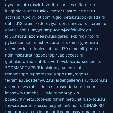
dynamoauto.ru
szk-favorit.ru
carlines.ru
flatnsk.ru
kingbolenskaner.ru
alex-motor.ru
astroline.net.ru
act1.spb.ru
polyglot.com.ru
gidlipetsk.ru
ooo-driada.ru
detsad125.ru
mir-zdoroviya.ru
bruslanovo.ru
siterem.ru
council.spb.ru
лодкипатриот.рф
kafekolizey.ru
iclub.net.ru
gazon-easy.ru
sugarepilekb.ru
grinox.ru
pylesostineco.ru
msts-ozarenie.ru
kameryjooan.ru
artemovskij.ru
dopler.spb.ru
aid70.ru
metall-perm.ru
ndm.msk.ru
ratingzooshop.ru
apiaccess.ru
globalautotrade.info
bezverhovskoe.ru
drsschool.ru
ZOOSMART.SPB.RU
dalakony.ru
medikijob.ru
remontt.spb.ru
photostudia.spb.ru
myragon.ru
terramia.ru
academy62.ru
gardengallereya.ru
rti.com.ru
artem-news.ru
biserinca.ru
krasnodarkurort.com
imshowtv.ru
mebel-v-tule.ru
mobtopik.ru
pcsecurity.net.ru
tool-sib.ru
multimetrunit.ru
sp-tour.ru
fan-cs.ru
santeh-russia.ru
symbian9.net.ru
DSHAIR.RU
tmmotors.spb.ru
xjocuricopii.com
musavtomat.msk.ru