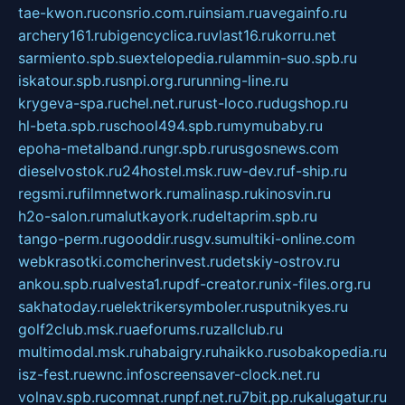
tae-kwon.ru
consrio.com.ru
insiam.ru
avegainfo.ru
archery161.ru
bigencyclica.ru
vlast16.ru
korru.net
sarmiento.spb.su
extelopedia.ru
lammin-suo.spb.ru
iskatour.spb.ru
snpi.org.ru
running-line.ru
krygeva-spa.ru
chel.net.ru
rust-loco.ru
dugshop.ru
hl-beta.spb.ru
school494.spb.ru
mymubaby.ru
epoha-metalband.ru
ngr.spb.ru
rusgosnews.com
dieselvostok.ru
24hostel.msk.ru
w-dev.ru
f-ship.ru
regsmi.ru
filmnetwork.ru
malinasp.ru
kinosvin.ru
h2o-salon.ru
malutkayork.ru
deltaprim.spb.ru
tango-perm.ru
gooddir.ru
sgv.su
multiki-online.com
webkrasotki.com
cherinvest.ru
detskiy-ostrov.ru
ankou.spb.ru
alvesta1.ru
pdf-creator.ru
nix-files.org.ru
sakhatoday.ru
elektrikersymboler.ru
sputnikyes.ru
golf2club.msk.ru
aeforums.ru
zallclub.ru
multimodal.msk.ru
habaigry.ru
haikko.ru
sobakopedia.ru
isz-fest.ru
ewnc.info
screensaver-clock.net.ru
volnav.spb.ru
comnat.ru
npf.net.ru
7bit.pp.ru
kalugatur.ru