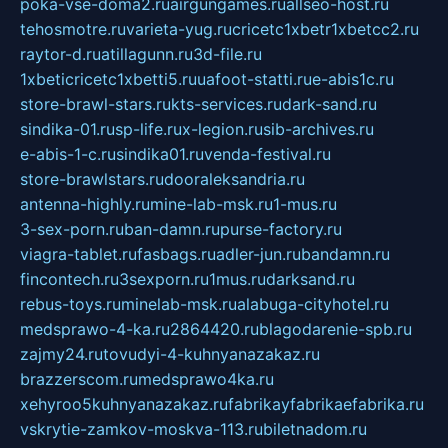
poka-vse-doma2.ru
airgungames.ru
allseo-host.ru
tehosmotre.ru
varieta-yug.ru
cricetc1xbetr1xbetcc2.ru
raytor-d.ru
atillagunn.ru
3d-file.ru
1xbeticricetc1xbetti5.ru
uafoot-statti.ru
e-abis1c.ru
store-brawl-stars.ru
kts-services.ru
dark-sand.ru
sindika-01.ru
sp-life.ru
x-legion.ru
sib-archives.ru
e-abis-1-c.ru
sindika01.ru
venda-festival.ru
store-brawlstars.ru
dooraleksandria.ru
antenna-highly.ru
mine-lab-msk.ru
1-mus.ru
3-sex-porn.ru
ban-damn.ru
purse-factory.ru
viagra-tablet.ru
fasbags.ru
adler-jun.ru
bandamn.ru
fincontech.ru
3sexporn.ru
1mus.ru
darksand.ru
rebus-toys.ru
minelab-msk.ru
alabuga-cityhotel.ru
medsprawo-4-ka.ru
2864420.ru
blagodarenie-spb.ru
zajmy24.ru
tovudyi-4-kuhnyanazakaz.ru
brazzerscom.ru
medsprawo4ka.ru
xehyroo5kuhnyanazakaz.ru
fabrikayfabrikaefabrika.ru
vskrytie-zamkov-moskva-113.ru
biletnadom.ru