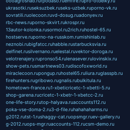
oooagrosnab.ru
fpodaso.ru
emfire.ru
pro-otdelky.ru
ukrasotki.ru
seksuzbek.ru
seks-uzbek.ru
porno-vk.ru
sovratili.ru
olecoon.ru
vd-dosug.ru
adonyev.ru
rbc-news.ru
porno-skvirt.ru
krospr.ru
13autor-kolonka.ru
sormol.ru
2rich.ru
hostel-65.ru
hostserve.ru
porno-na-russkom.ru
mishinlab.ru
neznobi.ru
bigfatcc.ru
habble.ru
starbucksvia.ru
delfinet.ru
silvernano.ru
elestal.ru
vektor-doroga.ru
velotrenajery.ru
pronso54.ru
lenasever.ru
lovinskix.ru
show-pets.ru
smartnews03.ru
discofoxworld.ru
miraclecoon.ru
pongup.ru
hostel65.ru
liura.ru
glasspb.ru
firehunters.ru
gribowo.ru
gnalis.ru
bulkitula.ru
hometown-france.ru
1-xbeticricetc-1-xbetti-5.ru
shop-garena.ru
cricetc-1-xbetr-1-xbetcc-2.ru
one-life-story.ru
top-halyava.ru
accounts112.ru
poka-vse-doma-2.ru
3-d-file.ru
hahahaharms.ru
g2012.ru
tst-1.ru
shaggy-cat.ru
opsmgr.ru
ev-gallery.ru
g-2012.ru
ops-mgr.ru
accounts-112.ru
csm-demo.ru