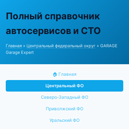
Полный справочник
автосервисов и СТО
Главная
»
Центральный федеральный округ
» GARAGE
Garage Expert
🏠 Главная
Центральный ФО
Северо-Западный ФО
Приволжский ФО
Уральский ФО