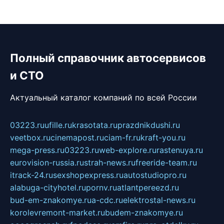
Полный справочник автосервисов
и СТО
Актуальный каталог компаний по всей России
03223.ru
ufille.ru
krasotata.ru
prazdnikdushi.ru
veetbox.ru
cinemapost.ru
ciam-fr.ru
kraft-you.ru
mega-press.ru
03223.ru
web-explore.ru
rastenuya.ru
eurovision-russia.ru
strah-news.ru
freeride-team.ru
itrack-24.ru
sexshopexpress.ru
autostudiopro.ru
alabuga-cityhotel.ru
pornv.ru
atlantpereezd.ru
bud-em-znakomye.ru
a-cdc.ru
elektrostal-news.ru
korolevremont-market.ru
budem-znakomye.ru