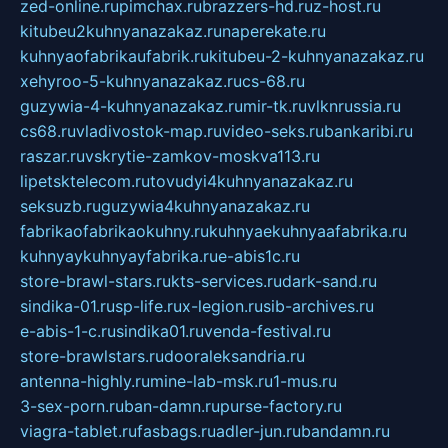
zed-online.ru
pimchax.ru
brazzers-hd.ru
z-host.ru
kitubeu2kuhnyanazakaz.ru
naperekate.ru
kuhnyaofabrikaufabrik.ru
kitubeu-2-kuhnyanazakaz.ru
xehyroo-5-kuhnyanazakaz.ru
cs-68.ru
guzywia-4-kuhnyanazakaz.ru
mir-tk.ru
vlknrussia.ru
cs68.ru
vladivostok-map.ru
video-seks.ru
bankaribi.ru
raszar.ru
vskrytie-zamkov-moskva113.ru
lipetsktelecom.ru
tovudyi4kuhnyanazakaz.ru
seksuzb.ru
guzywia4kuhnyanazakaz.ru
fabrikaofabrikaokuhny.ru
kuhnyaekuhnyaafabrika.ru
kuhnyaykuhnyayfabrika.ru
e-abis1c.ru
store-brawl-stars.ru
kts-services.ru
dark-sand.ru
sindika-01.ru
sp-life.ru
x-legion.ru
sib-archives.ru
e-abis-1-c.ru
sindika01.ru
venda-festival.ru
store-brawlstars.ru
dooraleksandria.ru
antenna-highly.ru
mine-lab-msk.ru
1-mus.ru
3-sex-porn.ru
ban-damn.ru
purse-factory.ru
viagra-tablet.ru
fasbags.ru
adler-jun.ru
bandamn.ru