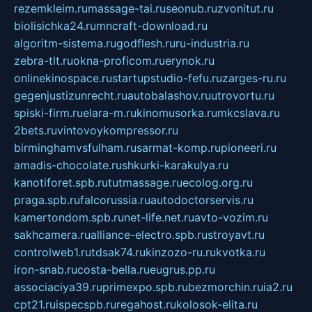
rezemkleim.ru
massage-tai.ru
seonub.ru
zvonitut.ru
biolisichka24.ru
mncraft-download.ru
algoritm-sistema.ru
godflesh.ru
ru-industria.ru
zebra-tlt.ru
okna-proficom.ru
erynok.ru
onlinekinospace.ru
startupstudio-fefu.ru
zarges-ru.ru
gegenjustizunrecht.ru
autobalashov.ru
utrovortu.ru
spiski-firm.ru
elara-m.ru
kinomusorka.ru
mkcslava.ru
2bets.ru
vintovoykompressor.ru
birminghamvsfulham.ru
sarmat-komp.ru
pioneeri.ru
amadis-chocolate.ru
shkurki-karakulya.ru
kanotiforet.spb.ru
tutmassage.ru
ecolog.org.ru
praga.spb.ru
falcorussia.ru
autodoctorservis.ru
kamertondom.spb.ru
net-life.net.ru
avto-vozim.ru
sakhcamera.ru
alliance-electro.spb.ru
stroyavt.ru
controlweb1.ru
tdsak74.ru
kinzozo-ru.ru
kvotka.ru
iron-snab.ru
costa-bella.ru
eugrus.pp.ru
associaciya39.ru
primexpo.spb.ru
bezmorchin.ru
ia2.ru
cpt21.ru
ispecspb.ru
regahost.ru
kolosok-elita.ru