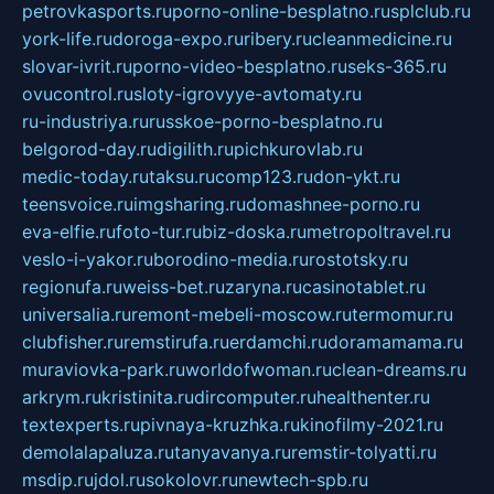
petrovkasports.ru
porno-online-besplatno.ru
splclub.ru
york-life.ru
doroga-expo.ru
ribery.ru
cleanmedicine.ru
slovar-ivrit.ru
porno-video-besplatno.ru
seks-365.ru
ovucontrol.ru
sloty-igrovyye-avtomaty.ru
ru-industriya.ru
russkoe-porno-besplatno.ru
belgorod-day.ru
digilith.ru
pichkurovlab.ru
medic-today.ru
taksu.ru
comp123.ru
don-ykt.ru
teensvoice.ru
imgsharing.ru
domashnee-porno.ru
eva-elfie.ru
foto-tur.ru
biz-doska.ru
metropoltravel.ru
veslo-i-yakor.ru
borodino-media.ru
rostotsky.ru
regionufa.ru
weiss-bet.ru
zaryna.ru
casinotablet.ru
universalia.ru
remont-mebeli-moscow.ru
termomur.ru
clubfisher.ru
remstirufa.ru
erdamchi.ru
doramamama.ru
muraviovka-park.ru
worldofwoman.ru
clean-dreams.ru
arkrym.ru
kristinita.ru
dircomputer.ru
healthenter.ru
textexperts.ru
pivnaya-kruzhka.ru
kinofilmy-2021.ru
demolalapaluza.ru
tanyavanya.ru
remstir-tolyatti.ru
msdip.ru
jdol.ru
sokolovr.ru
newtech-spb.ru