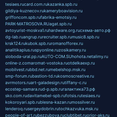
tesiaes.ru
card.com.ru
kazanka.spb.ru
gildiya-kuznecov.ru
kameryboavision.ru
griffoncom.spb.ru
fabrika-emotsiy.ru
PARK-MATROSOVA.RU
agat.spb.ru
avtoyurist-moskva1.ru
hardware.org.ru
схема-авто.рф
dg-lab.ru
angrup.ru
recruiter.spb.ru
music8.spb.ru
krsk124.ru
kubok.spb.ru
romanofforex.ru
analitikaplus.ru
spyonline.ru
zosikamery.ru
sloboda-ural.pp.ru
AUTO-COM.SU
hohota.net
alimy.ru
online-z.com
aromat-vostoka.ru
otdelkaexp.ru
mobilvest.ru
bbd.net.ru
mebelshop.msk.ru
smp-forum.ru
bastion-td.ru
kosmoscreative.ru
avrmotors.ru
art-galadesign.ru
tiffany-c.ru
ecostep-samara.ru
d-p.spb.ru
галактика73.рф
sko.com.ru
davitamebel-spb.ru
fotsis.ru
tesiaes.ru
kokoroyari.spb.ru
blesna-kazan.ru
mossilver.ru
lenderoq.ru
sergeydobrin.ru
tochkazvuka.msk.ru
people-of-art.ru
bezzubova.ru
clubtibet.ru
orior-aks.ru