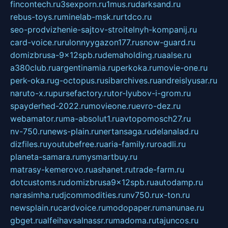
fincontech.ru
3sexporn.ru
1mus.ru
darksand.ru
rebus-toys.ru
minelab-msk.ru
rtdco.ru
seo-prodvizhenie-sajtov-stroitelnyh-kompanij.ru
card-voice.ru
rulonnyygazon177.ru
snow-guard.ru
domizbrusa-9x12spb.ru
demaholding.ru
aalse.ru
a380club.ru
argentinamia.ru
perkoka.ru
movie-one.ru
perk-oka.ru
g-octopus.ru
sibarchives.ru
andreislyusar.ru
naruto-x.ru
pursefactory.ru
tor-lyubov-i-grom.ru
spayderhed-2022.ru
movieone.ru
evro-dez.ru
webamator.ru
ma-absolut1.ru
avtopomosch27.ru
nv-750.ru
news-plain.ru
nertansaga.ru
delanalad.ru
dizfiles.ru
youtubefree.ru
aria-family.ru
roadli.ru
planeta-samara.ru
mysmartbuy.ru
matrasy-kemerovo.ru
ashanet.ru
trade-farm.ru
dotcustoms.ru
domizbrusa9x12spb.ru
autodamp.ru
narasimha.ru
djcommodities.ru
nv750.ru
x-ton.ru
newsplain.ru
cardvoice.ru
modopaper.ru
manunae.ru
gbget.ru
alfeihavsalnassr.ru
madoma.ru
tajuncos.ru