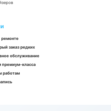
йзеров
ми
и ремонте
рый заказ редких
вное обслуживание
м премиум-класса
м работам
запись