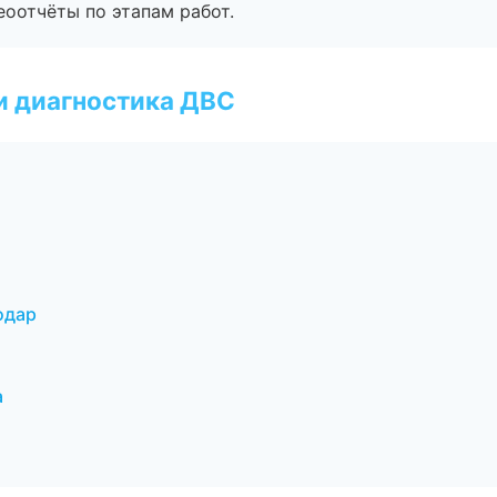
еоотчёты по этапам работ.
и диагностика ДВС
одар
а