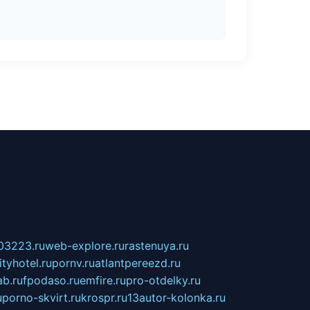
03223.ru
web-explore.ru
rastenuya.ru
tyhotel.ru
pornv.ru
atlantpereezd.ru
b.ru
fpodaso.ru
emfire.ru
pro-otdelky.ru
u
porno-skvirt.ru
krospr.ru
13autor-kolonka.ru