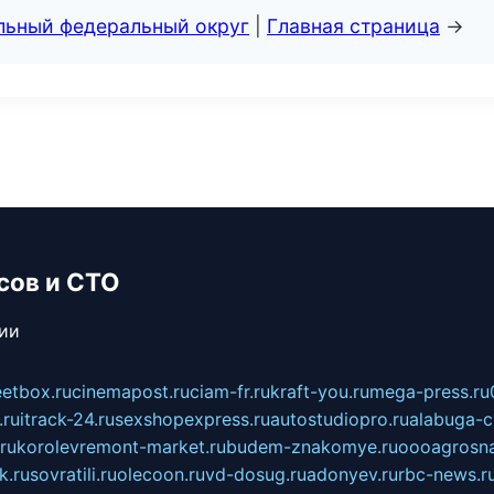
альный федеральный округ
|
Главная страница
→
сов и СТО
сии
eetbox.ru
cinemapost.ru
ciam-fr.ru
kraft-you.ru
mega-press.ru
.ru
itrack-24.ru
sexshopexpress.ru
autostudiopro.ru
alabuga-ci
ru
korolevremont-market.ru
budem-znakomye.ru
oooagrosna
k.ru
sovratili.ru
olecoon.ru
vd-dosug.ru
adonyev.ru
rbc-news.r