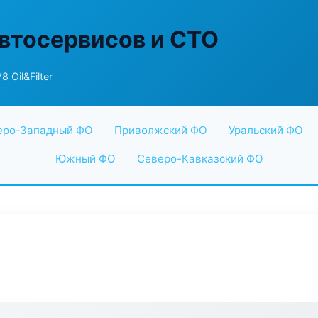
втосервисов и СТО
8 Oil&Filter
еро-Западный ФО
Приволжский ФО
Уральский ФО
Южный ФО
Северо-Кавказский ФО