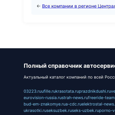
←
Все компании в регионе Центр
Полный справочник автосерви
Актуальный каталог компаний по всей Рос
03223.ru
ufille.ru
krasotata.ru
prazdnikdushi.ru
v
eurovision-russia.ru
strah-news.ru
freeride-team
bud-em-znakomye.ru
a-cdc.ru
elektrostal-news.
ukrasotki.ru
seksuzbek.ru
seks-uzbek.ru
porno-v