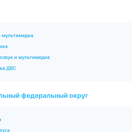
 и мультимедиа
ика
тозвук и мультимедиа
ика ДВС
альный федеральный округ
а
луга