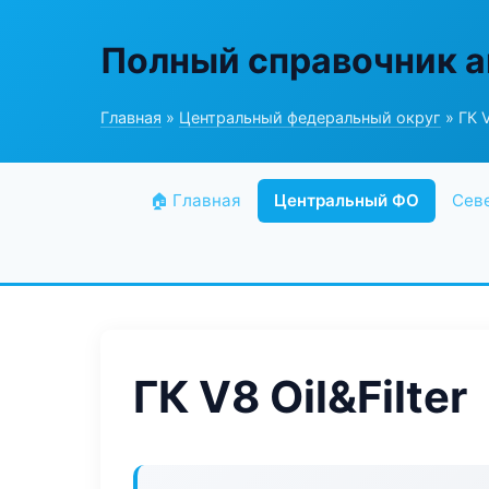
Полный справочник а
Главная
»
Центральный федеральный округ
» ГК V
🏠 Главная
Центральный ФО
Сев
ГК V8 Oil&Filter