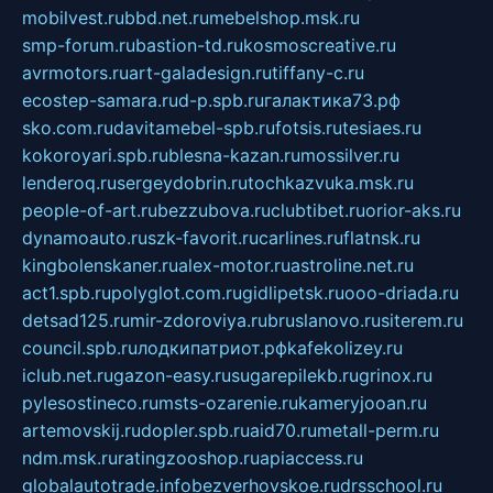
mobilvest.ru
bbd.net.ru
mebelshop.msk.ru
smp-forum.ru
bastion-td.ru
kosmoscreative.ru
avrmotors.ru
art-galadesign.ru
tiffany-c.ru
ecostep-samara.ru
d-p.spb.ru
галактика73.рф
sko.com.ru
davitamebel-spb.ru
fotsis.ru
tesiaes.ru
kokoroyari.spb.ru
blesna-kazan.ru
mossilver.ru
lenderoq.ru
sergeydobrin.ru
tochkazvuka.msk.ru
people-of-art.ru
bezzubova.ru
clubtibet.ru
orior-aks.ru
dynamoauto.ru
szk-favorit.ru
carlines.ru
flatnsk.ru
kingbolenskaner.ru
alex-motor.ru
astroline.net.ru
act1.spb.ru
polyglot.com.ru
gidlipetsk.ru
ooo-driada.ru
detsad125.ru
mir-zdoroviya.ru
bruslanovo.ru
siterem.ru
council.spb.ru
лодкипатриот.рф
kafekolizey.ru
iclub.net.ru
gazon-easy.ru
sugarepilekb.ru
grinox.ru
pylesostineco.ru
msts-ozarenie.ru
kameryjooan.ru
artemovskij.ru
dopler.spb.ru
aid70.ru
metall-perm.ru
ndm.msk.ru
ratingzooshop.ru
apiaccess.ru
globalautotrade.info
bezverhovskoe.ru
drsschool.ru