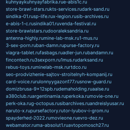
kuhnyaykuhnyayfabrika.ru
e-abis1c.ru
store-brawl-stars.ru
kts-services.ru
dark-sand.ru
sindika-01.ru
sp-life.ru
x-legion.ru
sib-archives.ru
e-abis-1-c.ru
sindika01.ru
venda-festival.ru
store-brawlstars.ru
dooraleksandria.ru
antenna-highly.ru
mine-lab-msk.ru
1-mus.ru
3-sex-porn.ru
ban-damn.ru
purse-factory.ru
viagra-tablet.ru
fasbags.ru
adler-jun.ru
bandamn.ru
fincontech.ru
3sexporn.ru
1mus.ru
darksand.ru
rebus-toys.ru
minelab-msk.ru
rtdco.ru
seo-prodvizhenie-sajtov-stroitelnyh-kompanij.ru
card-voice.ru
rulonnyygazon177.ru
snow-guard.ru
domizbrusa-9x12spb.ru
demaholding.ru
aalse.ru
a380club.ru
argentinamia.ru
perkoka.ru
movie-one.ru
perk-oka.ru
g-octopus.ru
sibarchives.ru
andreislyusar.ru
naruto-x.ru
pursefactory.ru
tor-lyubov-i-grom.ru
spayderhed-2022.ru
movieone.ru
evro-dez.ru
webamator.ru
ma-absolut1.ru
avtopomosch27.ru