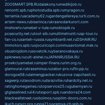
ZOOSMART.SPB.RU
dalakony.ru
medikijob.ru
remontt.spb.ru
photostudia.spb.ru
myragon.ru
terramia.ru
academy62.ru
gardengallereya.ru
rti.com.ru
artem-news.ru
biserinca.ru
krasnodarkurort.com
imshowtv.ru
mebel-v-tule.ru
mobtopik.ru
pcsecurity.net.ru
tool-sib.ru
multimetrunit.ru
sp-tour.ru
fan-cs.ru
santeh-russia.ru
symbian9.net.ru
DSHAIR.RU
tmmotors.spb.ru
xjocuricopii.com
musavtomat.msk.ru
obustrojdom.ru
sovetcik.ru
ybaranovskaya.ru
ppknews.ru
cult-alshei.ru
JAPANRUSSIA.RU
proekciyamebel.ru
imper-finans.ru
rim.org.ru
glamourai.ru
brassminus.ru
zabor-pro.ru
ftn.pp.ru
dorogoe58.ru
laimengpacker.ru
kuzova-zapchasti.ru
sageerp.ru
taxodrom.ru
dsrazvitie.ru
hardcity.net.ru
ratinghomegames.ru
topservice25.ru
gubernyan.ru
gtglasslined.ru
ii4.ru
tssport.spb.ru
andorra24.com
blackwallstreet.ru
oboimos.ru
optim-doors.com.ru
ikuch.ru
nycr.org.ru
npa21.ru
vremya-ch.spb.ru