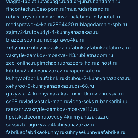
viagra-tablet.ru
fasbags.ru
adler-jun.ru
bandamn.ru
fincontech.ru
3sexporn.ru
1mus.ru
darksand.ru
rebus-toys.ru
minelab-msk.ru
alabuga-cityhotel.ru
medsprawo-4-ka.ru
2864420.ru
blagodarenie-spb.ru
zajmy24.ru
tovudyi-4-kuhnyanazakaz.ru
brazzerscom.ru
medsprawo4ka.ru
xehyroo5kuhnyanazakaz.ru
fabrikayfabrikaefabrika.ru
vskrytie-zamkov-moskva-113.ru
biletnadom.ru
zed-online.ru
pimchax.ru
brazzers-hd.ru
z-host.ru
kitubeu2kuhnyanazakaz.ru
naperekate.ru
kuhnyaofabrikaufabrik.ru
kitubeu-2-kuhnyanazakaz.ru
xehyroo-5-kuhnyanazakaz.ru
cs-68.ru
guzywia-4-kuhnyanazakaz.ru
mir-tk.ru
vlknrussia.ru
cs68.ru
vladivostok-map.ru
video-seks.ru
bankaribi.ru
raszar.ru
vskrytie-zamkov-moskva113.ru
lipetsktelecom.ru
tovudyi4kuhnyanazakaz.ru
seksuzb.ru
guzywia4kuhnyanazakaz.ru
fabrikaofabrikaokuhny.ru
kuhnyaekuhnyaafabrika.ru