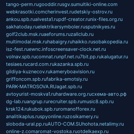
tango-perm.ru
gooddir.ru
sgv.su
multiki-online.com
webkrasotki.com
cherinvest.ru
detskiy-ostrov.ru
ankou.spb.ru
alvesta1.ru
pdf-creator.ru
nix-files.org.ru
sakhatoday.ru
elektrikersymboler.ru
sputnikyes.ru
golf2club.msk.ru
aeforums.ru
zallclub.ru
multimodal.msk.ru
habaigry.ru
haikko.ru
sobakopedia.ru
isz-fest.ru
ewnc.info
screensaver-clock.net.ru
volnav.spb.ru
comnat.ru
npf.net.ru
7bit.pp.ru
kalugatur.ru
tesiaes.ru
card.com.ru
kazanka.spb.ru
gildiya-kuznecov.ru
kameryboavision.ru
griffoncom.spb.ru
fabrika-emotsiy.ru
PARK-MATROSOVA.RU
agat.spb.ru
avtoyurist-moskva1.ru
hardware.org.ru
схема-авто.рф
dg-lab.ru
angrup.ru
recruiter.spb.ru
music8.spb.ru
krsk124.ru
kubok.spb.ru
romanofforex.ru
analitikaplus.ru
spyonline.ru
zosikamery.ru
sloboda-ural.pp.ru
AUTO-COM.SU
hohota.net
alimy.ru
online-z.com
aromat-vostoka.ru
otdelkaexp.ru