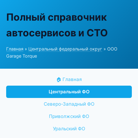
Полный справочник
автосервисов и СТО
Главная
»
Центральный федеральный округ
» ООО
Garage Torque
🏠 Главная
Центральный ФО
Северо-Западный ФО
Приволжский ФО
Уральский ФО