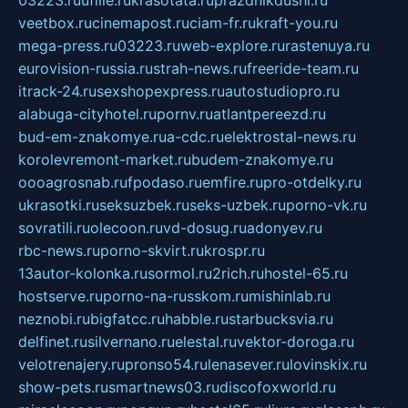
03223.ru
ufille.ru
krasotata.ru
prazdnikdushi.ru
veetbox.ru
cinemapost.ru
ciam-fr.ru
kraft-you.ru
mega-press.ru
03223.ru
web-explore.ru
rastenuya.ru
eurovision-russia.ru
strah-news.ru
freeride-team.ru
itrack-24.ru
sexshopexpress.ru
autostudiopro.ru
alabuga-cityhotel.ru
pornv.ru
atlantpereezd.ru
bud-em-znakomye.ru
a-cdc.ru
elektrostal-news.ru
korolevremont-market.ru
budem-znakomye.ru
oooagrosnab.ru
fpodaso.ru
emfire.ru
pro-otdelky.ru
ukrasotki.ru
seksuzbek.ru
seks-uzbek.ru
porno-vk.ru
sovratili.ru
olecoon.ru
vd-dosug.ru
adonyev.ru
rbc-news.ru
porno-skvirt.ru
krospr.ru
13autor-kolonka.ru
sormol.ru
2rich.ru
hostel-65.ru
hostserve.ru
porno-na-russkom.ru
mishinlab.ru
neznobi.ru
bigfatcc.ru
habble.ru
starbucksvia.ru
delfinet.ru
silvernano.ru
elestal.ru
vektor-doroga.ru
velotrenajery.ru
pronso54.ru
lenasever.ru
lovinskix.ru
show-pets.ru
smartnews03.ru
discofoxworld.ru