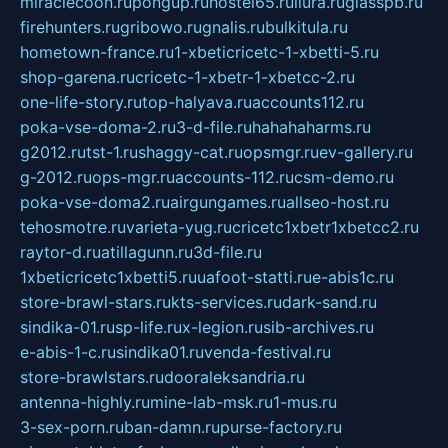
miraclecoon.ru
pongup.ru
hostel65.ru
liura.ru
glasspb.ru
firehunters.ru
gribowo.ru
gnalis.ru
bulkitula.ru
hometown-france.ru
1-xbeticricetc-1-xbetti-5.ru
shop-garena.ru
cricetc-1-xbetr-1-xbetcc-2.ru
one-life-story.ru
top-halyava.ru
accounts112.ru
poka-vse-doma-2.ru
3-d-file.ru
hahahaharms.ru
g2012.ru
tst-1.ru
shaggy-cat.ru
opsmgr.ru
ev-gallery.ru
g-2012.ru
ops-mgr.ru
accounts-112.ru
csm-demo.ru
poka-vse-doma2.ru
airgungames.ru
allseo-host.ru
tehosmotre.ru
varieta-yug.ru
cricetc1xbetr1xbetcc2.ru
raytor-d.ru
atillagunn.ru
3d-file.ru
1xbeticricetc1xbetti5.ru
uafoot-statti.ru
e-abis1c.ru
store-brawl-stars.ru
kts-services.ru
dark-sand.ru
sindika-01.ru
sp-life.ru
x-legion.ru
sib-archives.ru
e-abis-1-c.ru
sindika01.ru
venda-festival.ru
store-brawlstars.ru
dooraleksandria.ru
antenna-highly.ru
mine-lab-msk.ru
1-mus.ru
3-sex-porn.ru
ban-damn.ru
purse-factory.ru