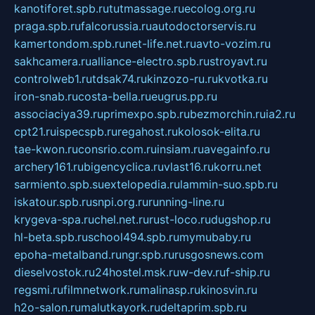
kanotiforet.spb.ru
tutmassage.ru
ecolog.org.ru
praga.spb.ru
falcorussia.ru
autodoctorservis.ru
kamertondom.spb.ru
net-life.net.ru
avto-vozim.ru
sakhcamera.ru
alliance-electro.spb.ru
stroyavt.ru
controlweb1.ru
tdsak74.ru
kinzozo-ru.ru
kvotka.ru
iron-snab.ru
costa-bella.ru
eugrus.pp.ru
associaciya39.ru
primexpo.spb.ru
bezmorchin.ru
ia2.ru
cpt21.ru
ispecspb.ru
regahost.ru
kolosok-elita.ru
tae-kwon.ru
consrio.com.ru
insiam.ru
avegainfo.ru
archery161.ru
bigencyclica.ru
vlast16.ru
korru.net
sarmiento.spb.su
extelopedia.ru
lammin-suo.spb.ru
iskatour.spb.ru
snpi.org.ru
running-line.ru
krygeva-spa.ru
chel.net.ru
rust-loco.ru
dugshop.ru
hl-beta.spb.ru
school494.spb.ru
mymubaby.ru
epoha-metalband.ru
ngr.spb.ru
rusgosnews.com
dieselvostok.ru
24hostel.msk.ru
w-dev.ru
f-ship.ru
regsmi.ru
filmnetwork.ru
malinasp.ru
kinosvin.ru
h2o-salon.ru
malutkayork.ru
deltaprim.spb.ru