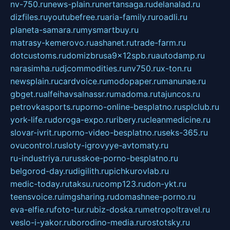
nv-750.ru
news-plain.ru
nertansaga.ru
delanalad.ru
dizfiles.ru
youtubefree.ru
aria-family.ru
roadli.ru
planeta-samara.ru
mysmartbuy.ru
matrasy-kemerovo.ru
ashanet.ru
trade-farm.ru
dotcustoms.ru
domizbrusa9x12spb.ru
autodamp.ru
narasimha.ru
djcommodities.ru
nv750.ru
x-ton.ru
newsplain.ru
cardvoice.ru
modopaper.ru
manunae.ru
gbget.ru
alfeihavsalnassr.ru
madoma.ru
tajuncos.ru
petrovkasports.ru
porno-online-besplatno.ru
splclub.ru
york-life.ru
doroga-expo.ru
ribery.ru
cleanmedicine.ru
slovar-ivrit.ru
porno-video-besplatno.ru
seks-365.ru
ovucontrol.ru
sloty-igrovyye-avtomaty.ru
ru-industriya.ru
russkoe-porno-besplatno.ru
belgorod-day.ru
digilith.ru
pichkurovlab.ru
medic-today.ru
taksu.ru
comp123.ru
don-ykt.ru
teensvoice.ru
imgsharing.ru
domashnee-porno.ru
eva-elfie.ru
foto-tur.ru
biz-doska.ru
metropoltravel.ru
veslo-i-yakor.ru
borodino-media.ru
rostotsky.ru