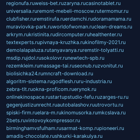
regionufa.ru
weiss-bet.ru
zaryna.ru
casinotablet.ru
universalia.ru
remont-mebeli-moscow.ru
termomur.ru
clubfisher.ru
remstirufa.ru
erdamchi.ru
doramamama.ru
muraviovka-park.ru
worldofwoman.ru
clean-dreams.ru
arkrym.ru
kristinita.ru
dircomputer.ru
healthenter.ru
textexperts.ru
pivnaya-kruzhka.ru
kinofilmy-2021.ru
demolalapaluza.ru
tanyavanya.ru
remstir-tolyatti.ru
msdip.ru
jdol.ru
sokolovr.ru
newtech-spb.ru
rezemkleim.ru
massage-tai.ru
seonub.ru
zvonitut.ru
biolisichka24.ru
mncraft-download.ru
algoritm-sistema.ru
godflesh.ru
ru-industria.ru
zebra-tlt.ru
okna-proficom.ru
erynok.ru
onlinekinospace.ru
startupstudio-fefu.ru
zarges-ru.ru
gegenjustizunrecht.ru
autobalashov.ru
utrovortu.ru
spiski-firm.ru
elara-m.ru
kinomusorka.ru
mkcslava.ru
2bets.ru
vintovoykompressor.ru
birminghamvsfulham.ru
sarmat-komp.ru
pioneeri.ru
amadis-chocolate.ru
shkurki-karakulya.ru