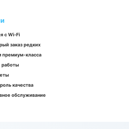
ми
 с Wi‑Fi
рый заказ редких
м премиум-класса
е работы
меты
роль качества
вное обслуживание