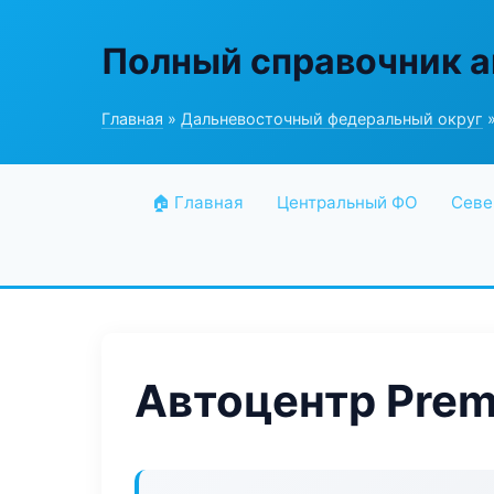
Полный справочник а
Главная
»
Дальневосточный федеральный округ
»
🏠 Главная
Центральный ФО
Севе
Автоцентр Prem