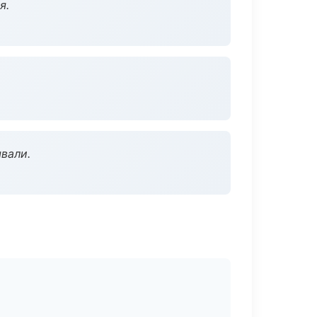
я.
вали.