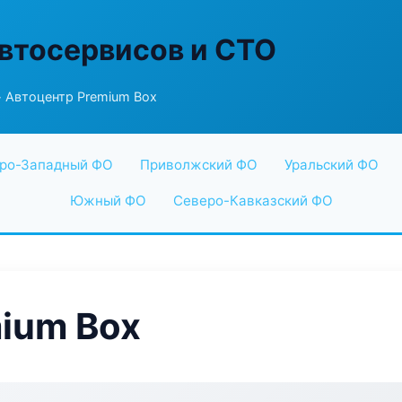
втосервисов и СТО
 Автоцентр Premium Box
ро-Западный ФО
Приволжский ФО
Уральский ФО
Южный ФО
Северо-Кавказский ФО
ium Box