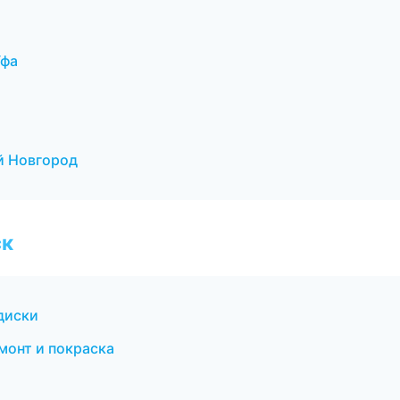
Уфа
й Новгород
ск
диски
монт и покраска
а