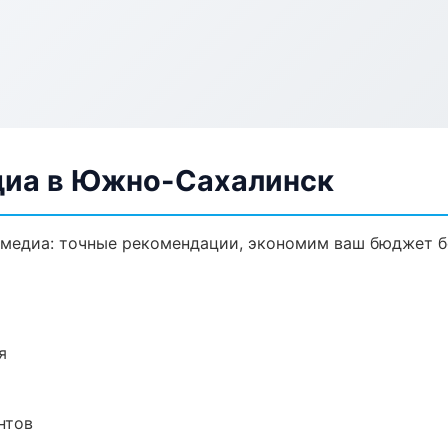
диа в Южно-Сахалинск
имедиа: точные рекомендации, экономим ваш бюджет бе
я
нтов