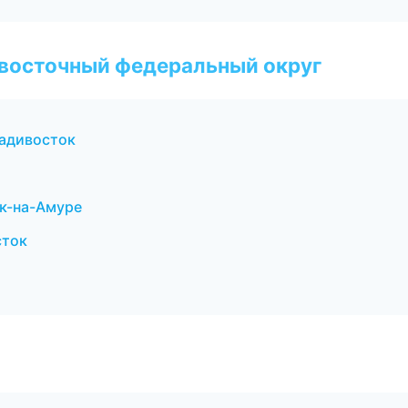
евосточный федеральный округ
ладивосток
к-на-Амуре
сток