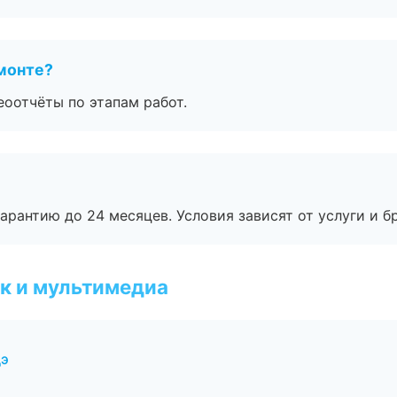
монте?
еоотчёты по этапам работ.
рантию до 24 месяцев. Условия зависят от услуги и бр
к и мультимедиа
дэ