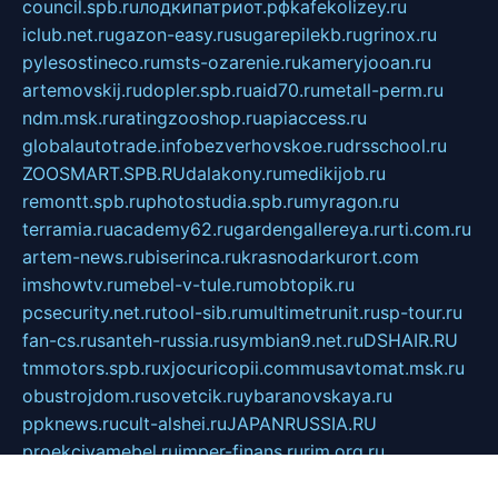
council.spb.ru
лодкипатриот.рф
kafekolizey.ru
iclub.net.ru
gazon-easy.ru
sugarepilekb.ru
grinox.ru
pylesostineco.ru
msts-ozarenie.ru
kameryjooan.ru
artemovskij.ru
dopler.spb.ru
aid70.ru
metall-perm.ru
ndm.msk.ru
ratingzooshop.ru
apiaccess.ru
globalautotrade.info
bezverhovskoe.ru
drsschool.ru
ZOOSMART.SPB.RU
dalakony.ru
medikijob.ru
remontt.spb.ru
photostudia.spb.ru
myragon.ru
terramia.ru
academy62.ru
gardengallereya.ru
rti.com.ru
artem-news.ru
biserinca.ru
krasnodarkurort.com
imshowtv.ru
mebel-v-tule.ru
mobtopik.ru
pcsecurity.net.ru
tool-sib.ru
multimetrunit.ru
sp-tour.ru
fan-cs.ru
santeh-russia.ru
symbian9.net.ru
DSHAIR.RU
tmmotors.spb.ru
xjocuricopii.com
musavtomat.msk.ru
obustrojdom.ru
sovetcik.ru
ybaranovskaya.ru
ppknews.ru
cult-alshei.ru
JAPANRUSSIA.RU
proekciyamebel.ru
imper-finans.ru
rim.org.ru
glamourai.ru
brassminus.ru
zabor-pro.ru
ftn.pp.ru