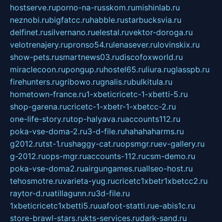
hostserve.ru
porno-na-russkom.ru
mishinlab.ru
neznobi.ru
bigfatcc.ru
habble.ru
starbucksvia.ru
delfinet.ru
silvernano.ru
elestal.ru
vektor-doroga.ru
velotrenajery.ru
pronso54.ru
lenasever.ru
lovinskix.ru
show-pets.ru
smartnews03.ru
discofoxworld.ru
miraclecoon.ru
pongup.ru
hostel65.ru
liura.ru
glasspb.ru
firehunters.ru
gribowo.ru
gnalis.ru
bulkitula.ru
hometown-france.ru
1-xbeticricetc-1-xbetti-5.ru
shop-garena.ru
cricetc-1-xbetr-1-xbetcc-2.ru
one-life-story.ru
top-halyava.ru
accounts112.ru
poka-vse-doma-2.ru
3-d-file.ru
hahahaharms.ru
g2012.ru
tst-1.ru
shaggy-cat.ru
opsmgr.ru
ev-gallery.ru
g-2012.ru
ops-mgr.ru
accounts-112.ru
csm-demo.ru
poka-vse-doma2.ru
airgungames.ru
allseo-host.ru
tehosmotre.ru
varieta-yug.ru
cricetc1xbetr1xbetcc2.ru
raytor-d.ru
atillagunn.ru
3d-file.ru
1xbeticricetc1xbetti5.ru
uafoot-statti.ru
e-abis1c.ru
store-brawl-stars.ru
kts-services.ru
dark-sand.ru