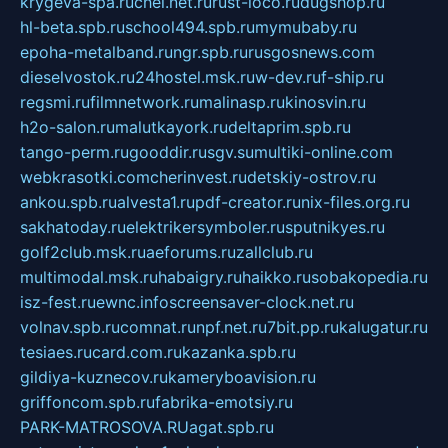
krygeva-spa.ru
chel.net.ru
rust-loco.ru
dugshop.ru
hl-beta.spb.ru
school494.spb.ru
mymubaby.ru
epoha-metalband.ru
ngr.spb.ru
rusgosnews.com
dieselvostok.ru
24hostel.msk.ru
w-dev.ru
f-ship.ru
regsmi.ru
filmnetwork.ru
malinasp.ru
kinosvin.ru
h2o-salon.ru
malutkayork.ru
deltaprim.spb.ru
tango-perm.ru
gooddir.ru
sgv.su
multiki-online.com
webkrasotki.com
cherinvest.ru
detskiy-ostrov.ru
ankou.spb.ru
alvesta1.ru
pdf-creator.ru
nix-files.org.ru
sakhatoday.ru
elektrikersymboler.ru
sputnikyes.ru
golf2club.msk.ru
aeforums.ru
zallclub.ru
multimodal.msk.ru
habaigry.ru
haikko.ru
sobakopedia.ru
isz-fest.ru
ewnc.info
screensaver-clock.net.ru
volnav.spb.ru
comnat.ru
npf.net.ru
7bit.pp.ru
kalugatur.ru
tesiaes.ru
card.com.ru
kazanka.spb.ru
gildiya-kuznecov.ru
kameryboavision.ru
griffoncom.spb.ru
fabrika-emotsiy.ru
PARK-MATROSOVA.RU
agat.spb.ru