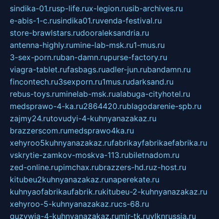
sindika-01.ru
sp-life.ru
x-legion.ru
sib-archives.ru
e-abis-1-c.ru
sindika01.ru
venda-festival.ru
store-brawlstars.ru
dooraleksandria.ru
antenna-highly.ru
mine-lab-msk.ru
1-mus.ru
3-sex-porn.ru
ban-damn.ru
purse-factory.ru
viagra-tablet.ru
fasbags.ru
adler-jun.ru
bandamn.ru
fincontech.ru
3sexporn.ru
1mus.ru
darksand.ru
rebus-toys.ru
minelab-msk.ru
alabuga-cityhotel.ru
medsprawo-4-ka.ru
2864420.ru
blagodarenie-spb.ru
zajmy24.ru
tovudyi-4-kuhnyanazakaz.ru
brazzerscom.ru
medsprawo4ka.ru
xehyroo5kuhnyanazakaz.ru
fabrikayfabrikaefabrika.ru
vskrytie-zamkov-moskva-113.ru
biletnadom.ru
zed-online.ru
pimchax.ru
brazzers-hd.ru
z-host.ru
kitubeu2kuhnyanazakaz.ru
naperekate.ru
kuhnyaofabrikaufabrik.ru
kitubeu-2-kuhnyanazakaz.ru
xehyroo-5-kuhnyanazakaz.ru
cs-68.ru
guzywia-4-kuhnyanazakaz.ru
mir-tk.ru
vlknrussia.ru