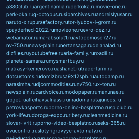
a380club.ru
argentinamia.ru
perkoka.ru
movie-one.ru
perk-oka.ru
g-octopus.ru
sibarchives.ru
andreislyusar.ru
naruto-x.ru
pursefactory.ru
tor-lyubov-i-grom.ru
spayderhed-2022.ru
movieone.ru
evro-dez.ru
webamator.ru
ma-absolut1.ru
avtopomosch27.ru
nv-750.ru
news-plain.ru
nertansaga.ru
delanalad.ru
dizfiles.ru
youtubefree.ru
aria-family.ru
roadli.ru
planeta-samara.ru
mysmartbuy.ru
matrasy-kemerovo.ru
ashanet.ru
trade-farm.ru
dotcustoms.ru
domizbrusa9x12spb.ru
autodamp.ru
narasimha.ru
djcommodities.ru
nv750.ru
x-ton.ru
newsplain.ru
cardvoice.ru
modopaper.ru
manunae.ru
gbget.ru
alfeihavsalnassr.ru
madoma.ru
tajuncos.ru
petrovkasports.ru
porno-online-besplatno.ru
splclub.ru
york-life.ru
doroga-expo.ru
ribery.ru
cleanmedicine.ru
slovar-ivrit.ru
porno-video-besplatno.ru
seks-365.ru
ovucontrol.ru
sloty-igrovyye-avtomaty.ru
ru-industriya.ru
russkoe-porno-besplatno.ru