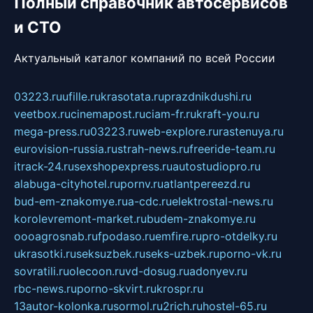
Полный справочник автосервисов
и СТО
Актуальный каталог компаний по всей России
03223.ru
ufille.ru
krasotata.ru
prazdnikdushi.ru
veetbox.ru
cinemapost.ru
ciam-fr.ru
kraft-you.ru
mega-press.ru
03223.ru
web-explore.ru
rastenuya.ru
eurovision-russia.ru
strah-news.ru
freeride-team.ru
itrack-24.ru
sexshopexpress.ru
autostudiopro.ru
alabuga-cityhotel.ru
pornv.ru
atlantpereezd.ru
bud-em-znakomye.ru
a-cdc.ru
elektrostal-news.ru
korolevremont-market.ru
budem-znakomye.ru
oooagrosnab.ru
fpodaso.ru
emfire.ru
pro-otdelky.ru
ukrasotki.ru
seksuzbek.ru
seks-uzbek.ru
porno-vk.ru
sovratili.ru
olecoon.ru
vd-dosug.ru
adonyev.ru
rbc-news.ru
porno-skvirt.ru
krospr.ru
13autor-kolonka.ru
sormol.ru
2rich.ru
hostel-65.ru