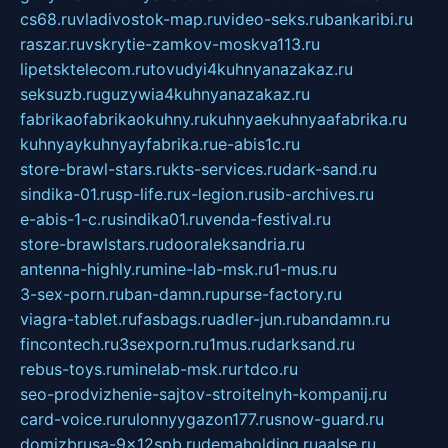
cs68.ru
vladivostok-map.ru
video-seks.ru
bankaribi.ru
raszar.ru
vskrytie-zamkov-moskva113.ru
lipetsktelecom.ru
tovudyi4kuhnyanazakaz.ru
seksuzb.ru
guzywia4kuhnyanazakaz.ru
fabrikaofabrikaokuhny.ru
kuhnyaekuhnyaafabrika.ru
kuhnyaykuhnyayfabrika.ru
e-abis1c.ru
store-brawl-stars.ru
kts-services.ru
dark-sand.ru
sindika-01.ru
sp-life.ru
x-legion.ru
sib-archives.ru
e-abis-1-c.ru
sindika01.ru
venda-festival.ru
store-brawlstars.ru
dooraleksandria.ru
antenna-highly.ru
mine-lab-msk.ru
1-mus.ru
3-sex-porn.ru
ban-damn.ru
purse-factory.ru
viagra-tablet.ru
fasbags.ru
adler-jun.ru
bandamn.ru
fincontech.ru
3sexporn.ru
1mus.ru
darksand.ru
rebus-toys.ru
minelab-msk.ru
rtdco.ru
seo-prodvizhenie-sajtov-stroitelnyh-kompanij.ru
card-voice.ru
rulonnyygazon177.ru
snow-guard.ru
domizbrusa-9x12spb.ru
demaholding.ru
aalse.ru