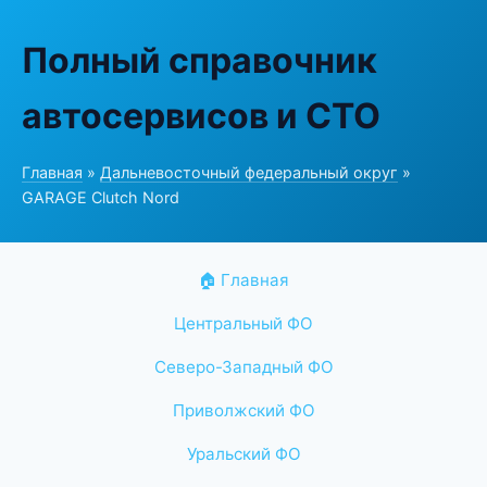
Полный справочник
автосервисов и СТО
Главная
»
Дальневосточный федеральный округ
»
GARAGE Clutch Nord
🏠 Главная
Центральный ФО
Северо-Западный ФО
Приволжский ФО
Уральский ФО