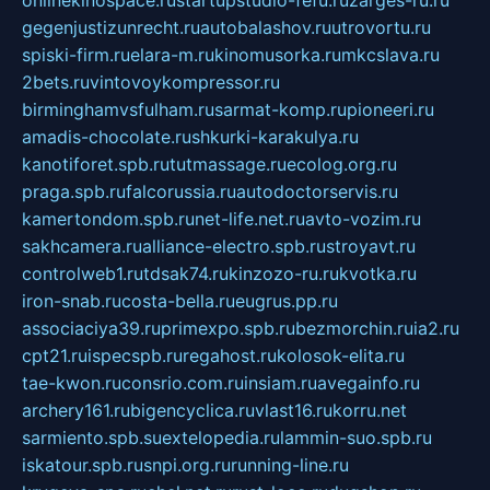
gegenjustizunrecht.ru
autobalashov.ru
utrovortu.ru
spiski-firm.ru
elara-m.ru
kinomusorka.ru
mkcslava.ru
2bets.ru
vintovoykompressor.ru
birminghamvsfulham.ru
sarmat-komp.ru
pioneeri.ru
amadis-chocolate.ru
shkurki-karakulya.ru
kanotiforet.spb.ru
tutmassage.ru
ecolog.org.ru
praga.spb.ru
falcorussia.ru
autodoctorservis.ru
kamertondom.spb.ru
net-life.net.ru
avto-vozim.ru
sakhcamera.ru
alliance-electro.spb.ru
stroyavt.ru
controlweb1.ru
tdsak74.ru
kinzozo-ru.ru
kvotka.ru
iron-snab.ru
costa-bella.ru
eugrus.pp.ru
associaciya39.ru
primexpo.spb.ru
bezmorchin.ru
ia2.ru
cpt21.ru
ispecspb.ru
regahost.ru
kolosok-elita.ru
tae-kwon.ru
consrio.com.ru
insiam.ru
avegainfo.ru
archery161.ru
bigencyclica.ru
vlast16.ru
korru.net
sarmiento.spb.su
extelopedia.ru
lammin-suo.spb.ru
iskatour.spb.ru
snpi.org.ru
running-line.ru