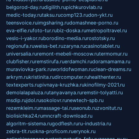
belgorod-day.ru
digilith.ru
pichkurovlab.ru
medic-today.ru
taksu.ru
comp123.ru
don-ykt.ru
teensvoice.ru
imgsharing.ru
domashnee-porno.ru
eva-elfie.ru
foto-tur.ru
biz-doska.ru
metropoltravel.ru
veslo-i-yakor.ru
borodino-media.ru
rostotsky.ru
regionufa.ru
weiss-bet.ru
zaryna.ru
casinotablet.ru
universalia.ru
remont-mebeli-moscow.ru
termomur.ru
clubfisher.ru
remstirufa.ru
erdamchi.ru
doramamama.ru
muraviovka-park.ru
worldofwoman.ru
clean-dreams.ru
arkrym.ru
kristinita.ru
dircomputer.ru
healthenter.ru
textexperts.ru
pivnaya-kruzhka.ru
kinofilmy-2021.ru
demolalapaluza.ru
tanyavanya.ru
remstir-tolyatti.ru
msdip.ru
jdol.ru
sokolovr.ru
newtech-spb.ru
rezemkleim.ru
massage-tai.ru
seonub.ru
zvonitut.ru
biolisichka24.ru
mncraft-download.ru
algoritm-sistema.ru
godflesh.ru
ru-industria.ru
zebra-tlt.ru
okna-proficom.ru
erynok.ru
onlinekinospace.ru
startupstudio-fefu.ru
zarges-ru.ru