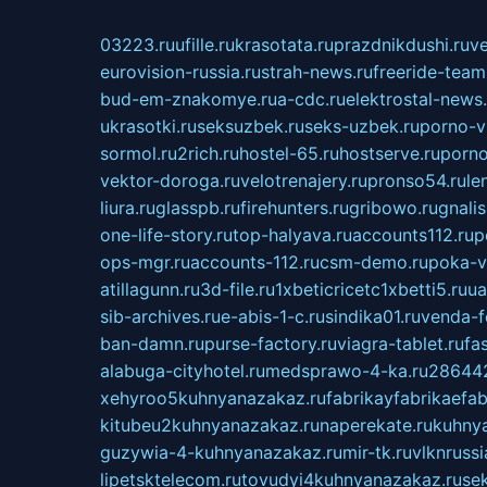
03223.ru
ufille.ru
krasotata.ru
prazdnikdushi.ru
v
eurovision-russia.ru
strah-news.ru
freeride-team
bud-em-znakomye.ru
a-cdc.ru
elektrostal-news.
ukrasotki.ru
seksuzbek.ru
seks-uzbek.ru
porno-v
sormol.ru
2rich.ru
hostel-65.ru
hostserve.ru
porno
vektor-doroga.ru
velotrenajery.ru
pronso54.ru
le
liura.ru
glasspb.ru
firehunters.ru
gribowo.ru
gnalis
one-life-story.ru
top-halyava.ru
accounts112.ru
p
ops-mgr.ru
accounts-112.ru
csm-demo.ru
poka-v
atillagunn.ru
3d-file.ru
1xbeticricetc1xbetti5.ru
ua
sib-archives.ru
e-abis-1-c.ru
sindika01.ru
venda-fe
ban-damn.ru
purse-factory.ru
viagra-tablet.ru
fa
alabuga-cityhotel.ru
medsprawo-4-ka.ru
286442
xehyroo5kuhnyanazakaz.ru
fabrikayfabrikaefab
kitubeu2kuhnyanazakaz.ru
naperekate.ru
kuhnya
guzywia-4-kuhnyanazakaz.ru
mir-tk.ru
vlknrussi
lipetsktelecom.ru
tovudyi4kuhnyanazakaz.ru
se