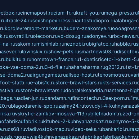
eetbox.ru
cinemapost.ru
ciam-fr.ru
kraft-you.ru
mega-press.ru
.ru
itrack-24.ru
sexshopexpress.ru
autostudiopro.ru
alabuga-ci
ru
korolevremont-market.ru
budem-znakomye.ru
oooagrosna
k.ru
sovratili.ru
olecoon.ru
vd-dosug.ru
adonyev.ru
rbc-news.r
-na-russkom.ru
mishinlab.ru
neznobi.ru
bigfatcc.ru
habble.ru
s
nasever.ru
lovinskix.ru
show-pets.ru
smartnews03.ru
discofox
.ru
bulkitula.ru
hometown-france.ru
1-xbeticricetc-1-xbetti-5.
oka-vse-doma-2.ru
3-d-file.ru
hahahaharms.ru
g2012.ru
tst-1.
se-doma2.ru
airgungames.ru
allseo-host.ru
tehosmotre.ru
var
foot-statti.ru
e-abis1c.ru
store-brawl-stars.ru
kts-services.ru
stival.ru
store-brawlstars.ru
dooraleksandria.ru
antenna-high
sbags.ru
adler-jun.ru
bandamn.ru
fincontech.ru
3sexporn.ru
1mu
0.ru
blagodarenie-spb.ru
zajmy24.ru
tovudyi-4-kuhnyanazak
rika.ru
vskrytie-zamkov-moskva-113.ru
biletnadom.ru
zed-on
ofabrikaufabrik.ru
kitubeu-2-kuhnyanazakaz.ru
xehyroo-5-k
a.ru
cs68.ru
vladivostok-map.ru
video-seks.ru
bankaribi.ru
rasz
ksuzb.ru
guzywia4kuhnyanazakaz.ru
fabrikaofabrikaokuhny.