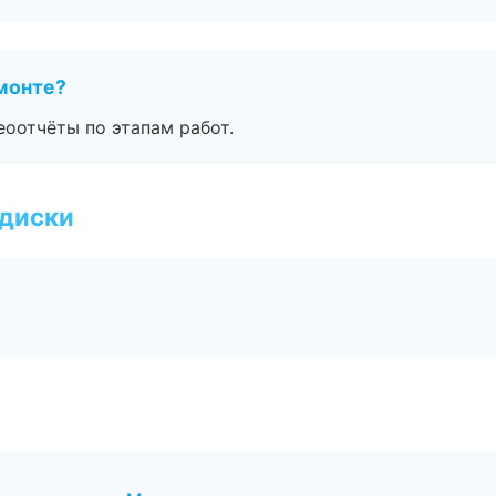
монте?
еоотчёты по этапам работ.
 диски