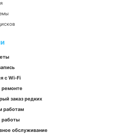
ия
темы
дисков
ми
меты
запись
 с Wi‑Fi
и ремонте
рый заказ редких
м работам
е работы
вное обслуживание