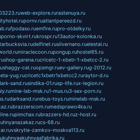
03223.ru
web-explore.ru
rastenuya.ru
tyhotel.ru
pornv.ru
atlantpereezd.ru
b.ru
fpodaso.ru
emfire.ru
pro-otdelky.ru
u
porno-skvirt.ru
krospr.ru
13autor-kolonka.ru
tarbucksvia.ru
delfinet.ru
silvernano.ru
elestal.ru
world.ru
miraclecoon.ru
pongup.ru
hostel65.ru
ru
shop-garena.ru
cricetc-1-xbetr-1-xbetcc-2.ru
ru
shaggy-cat.ru
opsmgr.ru
ev-gallery.ru
g-2012.ru
ieta-yug.ru
cricetc1xbetr1xbetcc2.ru
raytor-d.ru
dark-sand.ru
sindika-01.ru
sp-life.ru
x-legion.ru
ly.ru
mine-lab-msk.ru
1-mus.ru
3-sex-porn.ru
s.ru
darksand.ru
rebus-toys.ru
minelab-msk.ru
az.ru
brazzerscom.ru
medsprawo4ka.ru
line.ru
pimchax.ru
brazzers-hd.ru
z-host.ru
uhnyanazakaz.ru
cs-68.ru
ar.ru
vskrytie-zamkov-moskva113.ru
ru
kuhnyaekuhnyaafabrika.ru