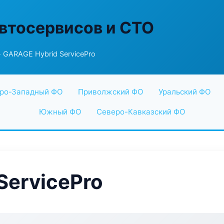
втосервисов и СТО
 GARAGE Hybrid ServicePro
ро-Западный ФО
Приволжский ФО
Уральский ФО
Южный ФО
Северо-Кавказский ФО
ServicePro