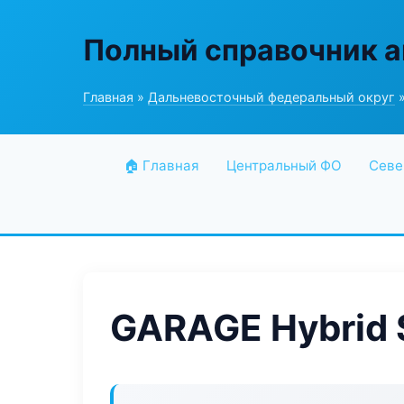
Полный справочник а
Главная
»
Дальневосточный федеральный округ
»
🏠 Главная
Центральный ФО
Севе
GARAGE Hybrid 