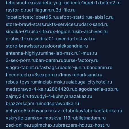
tehosmotre.ru
varieta-yug.ru
cricetc1xbetr1xbetcc2.ru
raytor-d.ru
atillagunn.ru
3d-file.ru
1xbeticricetc1xbetti5.ru
uafoot-statti.ru
e-abis1c.ru
store-brawl-stars.ru
kts-services.ru
dark-sand.ru
sindika-01.ru
sp-life.ru
x-legion.ru
sib-archives.ru
e-abis-1-c.ru
sindika01.ru
venda-festival.ru
store-brawlstars.ru
dooraleksandria.ru
antenna-highly.ru
mine-lab-msk.ru
1-mus.ru
3-sex-porn.ru
ban-damn.ru
purse-factory.ru
viagra-tablet.ru
fasbags.ru
adler-jun.ru
bandamn.ru
fincontech.ru
3sexporn.ru
1mus.ru
darksand.ru
rebus-toys.ru
minelab-msk.ru
alabuga-cityhotel.ru
medsprawo-4-ka.ru
2864420.ru
blagodarenie-spb.ru
zajmy24.ru
tovudyi-4-kuhnyanazakaz.ru
brazzerscom.ru
medsprawo4ka.ru
xehyroo5kuhnyanazakaz.ru
fabrikayfabrikaefabrika.ru
vskrytie-zamkov-moskva-113.ru
biletnadom.ru
zed-online.ru
pimchax.ru
brazzers-hd.ru
z-host.ru