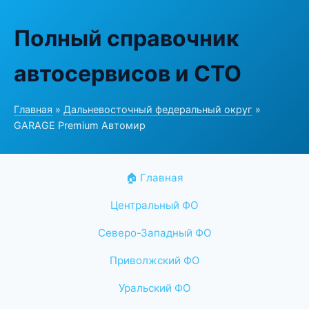
Полный справочник
автосервисов и СТО
Главная
»
Дальневосточный федеральный округ
»
GARAGE Premium Автомир
🏠 Главная
Центральный ФО
Северо-Западный ФО
Приволжский ФО
Уральский ФО