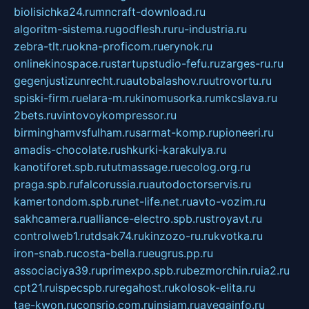
biolisichka24.ru
mncraft-download.ru
algoritm-sistema.ru
godflesh.ru
ru-industria.ru
zebra-tlt.ru
okna-proficom.ru
erynok.ru
onlinekinospace.ru
startupstudio-fefu.ru
zarges-ru.ru
gegenjustizunrecht.ru
autobalashov.ru
utrovortu.ru
spiski-firm.ru
elara-m.ru
kinomusorka.ru
mkcslava.ru
2bets.ru
vintovoykompressor.ru
birminghamvsfulham.ru
sarmat-komp.ru
pioneeri.ru
amadis-chocolate.ru
shkurki-karakulya.ru
kanotiforet.spb.ru
tutmassage.ru
ecolog.org.ru
praga.spb.ru
falcorussia.ru
autodoctorservis.ru
kamertondom.spb.ru
net-life.net.ru
avto-vozim.ru
sakhcamera.ru
alliance-electro.spb.ru
stroyavt.ru
controlweb1.ru
tdsak74.ru
kinzozo-ru.ru
kvotka.ru
iron-snab.ru
costa-bella.ru
eugrus.pp.ru
associaciya39.ru
primexpo.spb.ru
bezmorchin.ru
ia2.ru
cpt21.ru
ispecspb.ru
regahost.ru
kolosok-elita.ru
tae-kwon.ru
consrio.com.ru
insiam.ru
avegainfo.ru