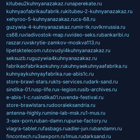
kitubeu2kuhnyanazakaz.ru
naperekate.ru
kuhnyaofabrikaufabrik.ru
kitubeu-2-kuhnyanazakaz.ru
xehyroo-5-kuhnyanazakaz.ru
cs-68.ru
guzywia-4-kuhnyanazakaz.ru
mir-tk.ru
vlknrussia.ru
cs68.ru
vladivostok-map.ru
video-seks.ru
bankaribi.ru
raszar.ru
vskrytie-zamkov-moskva113.ru
lipetsktelecom.ru
tovudyi4kuhnyanazakaz.ru
seksuzb.ru
guzywia4kuhnyanazakaz.ru
fabrikaofabrikaokuhny.ru
kuhnyaekuhnyaafabrika.ru
kuhnyaykuhnyayfabrika.ru
e-abis1c.ru
store-brawl-stars.ru
kts-services.ru
dark-sand.ru
sindika-01.ru
sp-life.ru
x-legion.ru
sib-archives.ru
e-abis-1-c.ru
sindika01.ru
venda-festival.ru
store-brawlstars.ru
dooraleksandria.ru
antenna-highly.ru
mine-lab-msk.ru
1-mus.ru
3-sex-porn.ru
ban-damn.ru
purse-factory.ru
viagra-tablet.ru
fasbags.ru
adler-jun.ru
bandamn.ru
fincontech.ru
3sexporn.ru
1mus.ru
darksand.ru