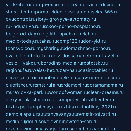
york-life.ru
doroga-expo.ru
ribery.ru
cleanmedicine.ru
slovar-ivrit.ru
porno-video-besplatno.ru
seks-365.ru
ovucontrol.ru
sloty-igrovyye-avtomaty.ru
ru-industriya.ru
russkoe-porno-besplatno.ru
belgorod-day.ru
digilith.ru
pichkurovlab.ru
medic-today.ru
taksu.ru
comp123.ru
don-ykt.ru
teensvoice.ru
imgsharing.ru
domashnee-porno.ru
eva-elfie.ru
foto-tur.ru
biz-doska.ru
metropoltravel.ru
veslo-i-yakor.ru
borodino-media.ru
rostotsky.ru
regionufa.ru
weiss-bet.ru
zaryna.ru
casinotablet.ru
universalia.ru
remont-mebeli-moscow.ru
termomur.ru
clubfisher.ru
remstirufa.ru
erdamchi.ru
doramamama.ru
muraviovka-park.ru
worldofwoman.ru
clean-dreams.ru
arkrym.ru
kristinita.ru
dircomputer.ru
healthenter.ru
textexperts.ru
pivnaya-kruzhka.ru
kinofilmy-2021.ru
demolalapaluza.ru
tanyavanya.ru
remstir-tolyatti.ru
msdip.ru
jdol.ru
sokolovr.ru
newtech-spb.ru
rezemkleim.ru
massage-tai.ru
seonub.ru
zvonitut.ru