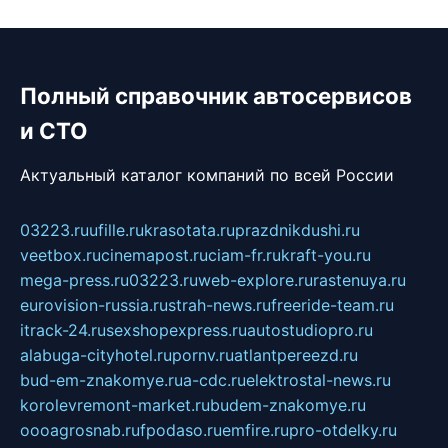
Полный справочник автосервисов
и СТО
Актуальный каталог компаний по всей России
03223.ru
ufille.ru
krasotata.ru
prazdnikdushi.ru
veetbox.ru
cinemapost.ru
ciam-fr.ru
kraft-you.ru
mega-press.ru
03223.ru
web-explore.ru
rastenuya.ru
eurovision-russia.ru
strah-news.ru
freeride-team.ru
itrack-24.ru
sexshopexpress.ru
autostudiopro.ru
alabuga-cityhotel.ru
pornv.ru
atlantpereezd.ru
bud-em-znakomye.ru
a-cdc.ru
elektrostal-news.ru
korolevremont-market.ru
budem-znakomye.ru
oooagrosnab.ru
fpodaso.ru
emfire.ru
pro-otdelky.ru