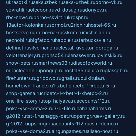
ukrasotki.ru
seksuzbek.ru
seks-uzbek.ru
porno-vk.ru
sovratili.ru
olecoon.ru
vd-dosug.ru
adonyev.ru
rbc-news.ru
porno-skvirt.ru
krospr.ru
13autor-kolonka.ru
sormol.ru
2rich.ru
hostel-65.ru
hostserve.ru
porno-na-russkom.ru
mishinlab.ru
neznobi.ru
bigfatcc.ru
habble.ru
starbucksvia.ru
delfinet.ru
silvernano.ru
elestal.ru
vektor-doroga.ru
velotrenajery.ru
pronso54.ru
lenasever.ru
lovinskix.ru
show-pets.ru
smartnews03.ru
discofoxworld.ru
miraclecoon.ru
pongup.ru
hostel65.ru
liura.ru
glasspb.ru
firehunters.ru
gribowo.ru
gnalis.ru
bulkitula.ru
hometown-france.ru
1-xbeticricetc-1-xbetti-5.ru
shop-garena.ru
cricetc-1-xbetr-1-xbetcc-2.ru
one-life-story.ru
top-halyava.ru
accounts112.ru
poka-vse-doma-2.ru
3-d-file.ru
hahahaharms.ru
g2012.ru
tst-1.ru
shaggy-cat.ru
opsmgr.ru
ev-gallery.ru
g-2012.ru
ops-mgr.ru
accounts-112.ru
csm-demo.ru
poka-vse-doma2.ru
airgungames.ru
allseo-host.ru