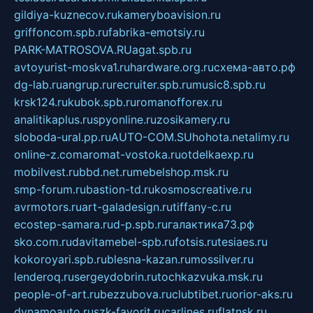
gildiya-kuznecov.ru
kameryboavision.ru
griffoncom.spb.ru
fabrika-emotsiy.ru
PARK-MATROSOVA.RU
agat.spb.ru
avtoyurist-moskva1.ru
hardware.org.ru
схема-авто.рф
dg-lab.ru
angrup.ru
recruiter.spb.ru
music8.spb.ru
krsk124.ru
kubok.spb.ru
romanofforex.ru
analitikaplus.ru
spyonline.ru
zosikamery.ru
sloboda-ural.pp.ru
AUTO-COM.SU
hohota.net
alimy.ru
online-z.com
aromat-vostoka.ru
otdelkaexp.ru
mobilvest.ru
bbd.net.ru
mebelshop.msk.ru
smp-forum.ru
bastion-td.ru
kosmoscreative.ru
avrmotors.ru
art-galadesign.ru
tiffany-c.ru
ecostep-samara.ru
d-p.spb.ru
галактика73.рф
sko.com.ru
davitamebel-spb.ru
fotsis.ru
tesiaes.ru
kokoroyari.spb.ru
blesna-kazan.ru
mossilver.ru
lenderoq.ru
sergeydobrin.ru
tochkazvuka.msk.ru
people-of-art.ru
bezzubova.ru
clubtibet.ru
orior-aks.ru
dynamoauto.ru
szk-favorit.ru
carlines.ru
flatnsk.ru