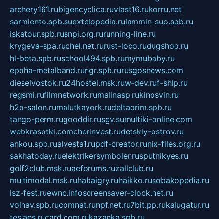
archery161.ru
bigencyclica.ru
vlast16.ru
korru.net
sarmiento.spb.su
extelopedia.ru
lammin-suo.spb.ru
iskatour.spb.ru
snpi.org.ru
running-line.ru
krygeva-spa.ru
chel.net.ru
rust-loco.ru
dugshop.ru
hl-beta.spb.ru
school494.spb.ru
mymubaby.ru
epoha-metalband.ru
ngr.spb.ru
rusgosnews.com
dieselvostok.ru
24hostel.msk.ru
w-dev.ru
f-ship.ru
regsmi.ru
filmnetwork.ru
malinasp.ru
kinosvin.ru
h2o-salon.ru
malutkayork.ru
deltaprim.spb.ru
tango-perm.ru
gooddir.ru
sgv.su
multiki-online.com
webkrasotki.com
cherinvest.ru
detskiy-ostrov.ru
ankou.spb.ru
alvesta1.ru
pdf-creator.ru
nix-files.org.ru
sakhatoday.ru
elektrikersymboler.ru
sputnikyes.ru
golf2club.msk.ru
aeforums.ru
zallclub.ru
multimodal.msk.ru
habaigry.ru
haikko.ru
sobakopedia.ru
isz-fest.ru
ewnc.info
screensaver-clock.net.ru
volnav.spb.ru
comnat.ru
npf.net.ru
7bit.pp.ru
kalugatur.ru
tesiaes.ru
card.com.ru
kazanka.spb.ru