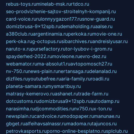
rebus-toys.ru
minelab-msk.ru
rtdco.ru
seo-prodvizhenie-sajtov-stroitelnyh-kompanij.ru
card-voice.ru
rulonnyygazon177.ru
snow-guard.ru
domizbrusa-9x12spb.ru
demaholding.ru
aalse.ru
a380club.ru
argentinamia.ru
perkoka.ru
movie-one.ru
perk-oka.ru
g-octopus.ru
sibarchives.ru
andreislyusar.ru
naruto-x.ru
pursefactory.ru
tor-lyubov-i-grom.ru
spayderhed-2022.ru
movieone.ru
evro-dez.ru
webamator.ru
ma-absolut1.ru
avtopomosch27.ru
nv-750.ru
news-plain.ru
nertansaga.ru
delanalad.ru
dizfiles.ru
youtubefree.ru
aria-family.ru
roadli.ru
planeta-samara.ru
mysmartbuy.ru
matrasy-kemerovo.ru
ashanet.ru
trade-farm.ru
dotcustoms.ru
domizbrusa9x12spb.ru
autodamp.ru
narasimha.ru
djcommodities.ru
nv750.ru
x-ton.ru
newsplain.ru
cardvoice.ru
modopaper.ru
manunae.ru
gbget.ru
alfeihavsalnassr.ru
madoma.ru
tajuncos.ru
petrovkasports.ru
porno-online-besplatno.ru
splclub.ru