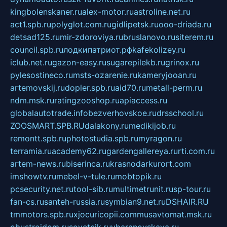
kingbolenskaner.ru
alex-motor.ru
astroline.net.ru
act1.spb.ru
polyglot.com.ru
gidlipetsk.ru
ooo-driada.ru
detsad125.ru
mir-zdoroviya.ru
bruslanovo.ru
siterem.ru
council.spb.ru
лодкипатриот.рф
kafekolizey.ru
iclub.net.ru
gazon-easy.ru
sugarepilekb.ru
grinox.ru
pylesostineco.ru
msts-ozarenie.ru
kameryjooan.ru
artemovskij.ru
dopler.spb.ru
aid70.ru
metall-perm.ru
ndm.msk.ru
ratingzooshop.ru
apiaccess.ru
globalautotrade.info
bezverhovskoe.ru
drsschool.ru
ZOOSMART.SPB.RU
dalakony.ru
medikijob.ru
remontt.spb.ru
photostudia.spb.ru
myragon.ru
terramia.ru
academy62.ru
gardengallereya.ru
rti.com.ru
artem-news.ru
biserinca.ru
krasnodarkurort.com
imshowtv.ru
mebel-v-tule.ru
mobtopik.ru
pcsecurity.net.ru
tool-sib.ru
multimetrunit.ru
sp-tour.ru
fan-cs.ru
santeh-russia.ru
symbian9.net.ru
DSHAIR.RU
tmmotors.spb.ru
xjocuricopii.com
musavtomat.msk.ru