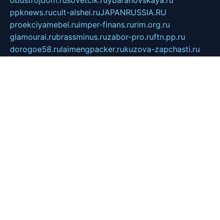
obustrojdom.ru
sovetcik.ru
ybaranovskaya.ru
ppknews.ru
cult-alshei.ru
JAPANRUSSIA.RU
proekciyamebel.ru
imper-finans.ru
rim.org.ru
glamourai.ru
brassminus.ru
zabor-pro.ru
ftn.pp.ru
dorogoe58.ru
laimengpacker.ru
kuzova-zapchasti.ru
sageerp.ru
taxodrom.ru
dsrazvitie.ru
hardcity.net.ru
ratinghomegames.ru
topservice25.ru
gubernyan.ru
gtglasslined.ru
ii4.ru
tssport.spb.ru
andorra24.com
blackwallstreet.ru
oboimos.ru
optim-doors.com.ru
ikuch.ru
nycr.org.ru
npa21.ru
vremya-ch.spb.ru
desert000.ru
ivtorgi.ru
ifiori.ru
catalog-statei.ru
dcv.org.ru
spetsmaster174.ru
ipkameryhiseeu.ru
dum26.ru
ruspol.spb.ru
fr-opendp.ru
kam-solnyshko.ru
cheyenne-arapaho.ru
sevzapmetal.spb.ru
ted-lapidus.spb.ru
parasite-eliminator.ru
sigma-complete.ru
modernworld.ru
dama-moda.ru
eholot-group.ru
sk-nvkz.ru
DRONGOLD.RU
democratia2.ru
i-farmer.ru
mass-sport.org