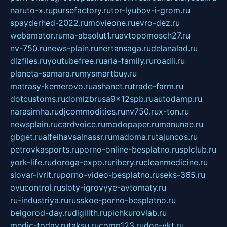
naruto-x.ru
pursefactory.ru
tor-lyubov-i-grom.ru
spayderhed-2022.ru
movieone.ru
evro-dez.ru
webamator.ru
ma-absolut1.ru
avtopomosch27.ru
nv-750.ru
news-plain.ru
nertansaga.ru
delanalad.ru
dizfiles.ru
youtubefree.ru
aria-family.ru
roadli.ru
planeta-samara.ru
mysmartbuy.ru
matrasy-kemerovo.ru
ashanet.ru
trade-farm.ru
dotcustoms.ru
domizbrusa9x12spb.ru
autodamp.ru
narasimha.ru
djcommodities.ru
nv750.ru
x-ton.ru
newsplain.ru
cardvoice.ru
modopaper.ru
manunae.ru
gbget.ru
alfeihavsalnassr.ru
madoma.ru
tajuncos.ru
petrovkasports.ru
porno-online-besplatno.ru
splclub.ru
york-life.ru
doroga-expo.ru
ribery.ru
cleanmedicine.ru
slovar-ivrit.ru
porno-video-besplatno.ru
seks-365.ru
ovucontrol.ru
sloty-igrovyye-avtomaty.ru
ru-industriya.ru
russkoe-porno-besplatno.ru
belgorod-day.ru
digilith.ru
pichkurovlab.ru
medic-today.ru
taksu.ru
comp123.ru
don-ykt.ru