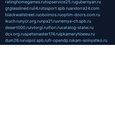
ratinghomegames.ru
topservice25.ru
gubernyan.ru
gtglasslined.ru
ii4.ru
tssport.spb.ru
andorra24.com
blackwallstreet.ru
oboimos.ru
optim-doors.com.ru
ikuch.ru
nycr.org.ru
npa21.ru
vremya-ch.spb.ru
desert000.ru
ivtorgi.ru
ifiori.ru
catalog-statei.ru
dcv.org.ru
spetsmaster174.ru
ipkameryhiseeu.ru
dum26.ru
ruspol.spb.ru
fr-opendp.ru
kam-solnyshko.ru
cheyenne-arapaho.ru
sevzapmetal.spb.ru
ted-lapidus.spb.ru
parasite-eliminator.ru
sigma-complete.ru
modernworld.ru
dama-moda.ru
eholot-group.ru
sk-nvkz.ru
DRONGOLD.RU
democratia2.ru
i-farmer.ru
mass-sport.org
jablonex.spb.ru
bookmess.ru
linkword.ru
refineua.com.ru
cs-spec.net.ru
altay-mebel.ru
DNK-THEATRE.RU
mechaniks.spb.ru
ipcamtechage.ru
skosta.ru
a-sun.ru
stroy-ldsp.ru
snowlands.org.ru
childrensshoes.ru
mrlizzy.ru
mebelsofiakrd.ru
bulizhenko.ru
rumantick.net.ru
mtszerno.ru