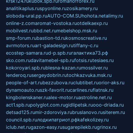
krsk124.ru
kubok.spb.ru
romanofforex.ru
analitikaplus.ru
spyonline.ru
zosikamery.ru
sloboda-ural.pp.ru
AUTO-COM.SU
hohota.net
alimy.ru
online-z.com
aromat-vostoka.ru
otdelkaexp.ru
mobilvest.ru
bbd.net.ru
mebelshop.msk.ru
smp-forum.ru
bastion-td.ru
kosmoscreative.ru
avrmotors.ru
art-galadesign.ru
tiffany-c.ru
ecostep-samara.ru
d-p.spb.ru
галактика73.рф
sko.com.ru
davitamebel-spb.ru
fotsis.ru
tesiaes.ru
kokoroyari.spb.ru
blesna-kazan.ru
mossilver.ru
lenderoq.ru
sergeydobrin.ru
tochkazvuka.msk.ru
people-of-art.ru
bezzubova.ru
clubtibet.ru
orior-aks.ru
dynamoauto.ru
szk-favorit.ru
carlines.ru
flatnsk.ru
kingbolenskaner.ru
alex-motor.ru
astroline.net.ru
act1.spb.ru
polyglot.com.ru
gidlipetsk.ru
ooo-driada.ru
detsad125.ru
mir-zdoroviya.ru
bruslanovo.ru
siterem.ru
council.spb.ru
лодкипатриот.рф
kafekolizey.ru
iclub.net.ru
gazon-easy.ru
sugarepilekb.ru
grinox.ru