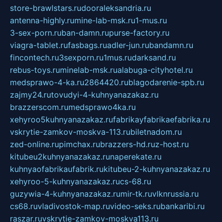
store-brawlstars.ru
dooraleksandria.ru
antenna-highly.ru
mine-lab-msk.ru
1-mus.ru
3-sex-porn.ru
ban-damn.ru
purse-factory.ru
viagra-tablet.ru
fasbags.ru
adler-jun.ru
bandamn.ru
fincontech.ru
3sexporn.ru
1mus.ru
darksand.ru
rebus-toys.ru
minelab-msk.ru
alabuga-cityhotel.ru
medsprawo-4-ka.ru
2864420.ru
blagodarenie-spb.ru
zajmy24.ru
tovudyi-4-kuhnyanazakaz.ru
brazzerscom.ru
medsprawo4ka.ru
xehyroo5kuhnyanazakaz.ru
fabrikayfabrikaefabrika.ru
vskrytie-zamkov-moskva-113.ru
biletnadom.ru
zed-online.ru
pimchax.ru
brazzers-hd.ru
z-host.ru
kitubeu2kuhnyanazakaz.ru
naperekate.ru
kuhnyaofabrikaufabrik.ru
kitubeu-2-kuhnyanazakaz.ru
xehyroo-5-kuhnyanazakaz.ru
cs-68.ru
guzywia-4-kuhnyanazakaz.ru
mir-tk.ru
vlknrussia.ru
cs68.ru
vladivostok-map.ru
video-seks.ru
bankaribi.ru
raszar.ru
vskrytie-zamkov-moskva113.ru