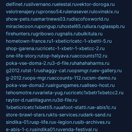
delfinet.ru
silvernano.ru
elestal.ru
vektor-doroga.ru
velotrenajery.ru
pronso54.ru
lenasever.ru
lovinskix.ru
show-pets.ru
smartnews03.ru
discofoxworld.ru
miraclecoon.ru
pongup.ru
hostel65.ru
liura.ru
glasspb.ru
firehunters.ru
gribowo.ru
gnalis.ru
bulkitula.ru
hometown-france.ru
1-xbeticricetc-1-xbetti-5.ru
shop-garena.ru
cricetc-1-xbetr-1-xbetcc-2.ru
one-life-story.ru
top-halyava.ru
accounts112.ru
poka-vse-doma-2.ru
3-d-file.ru
hahahaharms.ru
g2012.ru
tst-1.ru
shaggy-cat.ru
opsmgr.ru
ev-gallery.ru
g-2012.ru
ops-mgr.ru
accounts-112.ru
csm-demo.ru
poka-vse-doma2.ru
airgungames.ru
allseo-host.ru
tehosmotre.ru
varieta-yug.ru
cricetc1xbetr1xbetcc2.ru
raytor-d.ru
atillagunn.ru
3d-file.ru
1xbeticricetc1xbetti5.ru
uafoot-statti.ru
e-abis1c.ru
store-brawl-stars.ru
kts-services.ru
dark-sand.ru
sindika-01.ru
sp-life.ru
x-legion.ru
sib-archives.ru
e-abis-1-c.ru
sindika01.ru
venda-festival.ru