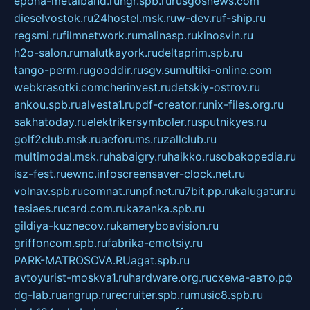
epoha-metalband.ru
ngr.spb.ru
rusgosnews.com
dieselvostok.ru
24hostel.msk.ru
w-dev.ru
f-ship.ru
regsmi.ru
filmnetwork.ru
malinasp.ru
kinosvin.ru
h2o-salon.ru
malutkayork.ru
deltaprim.spb.ru
tango-perm.ru
gooddir.ru
sgv.su
multiki-online.com
webkrasotki.com
cherinvest.ru
detskiy-ostrov.ru
ankou.spb.ru
alvesta1.ru
pdf-creator.ru
nix-files.org.ru
sakhatoday.ru
elektrikersymboler.ru
sputnikyes.ru
golf2club.msk.ru
aeforums.ru
zallclub.ru
multimodal.msk.ru
habaigry.ru
haikko.ru
sobakopedia.ru
isz-fest.ru
ewnc.info
screensaver-clock.net.ru
volnav.spb.ru
comnat.ru
npf.net.ru
7bit.pp.ru
kalugatur.ru
tesiaes.ru
card.com.ru
kazanka.spb.ru
gildiya-kuznecov.ru
kameryboavision.ru
griffoncom.spb.ru
fabrika-emotsiy.ru
PARK-MATROSOVA.RU
agat.spb.ru
avtoyurist-moskva1.ru
hardware.org.ru
схема-авто.рф
dg-lab.ru
angrup.ru
recruiter.spb.ru
music8.spb.ru