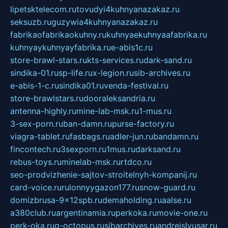
lipetsktelecom.ru
tovudyi4kuhnyanazakaz.ru
seksuzb.ru
guzywia4kuhnyanazakaz.ru
fabrikaofabrikaokuhny.ru
kuhnyaekuhnyaafabrika.ru
kuhnyaykuhnyayfabrika.ru
e-abis1c.ru
store-brawl-stars.ru
kts-services.ru
dark-sand.ru
sindika-01.ru
sp-life.ru
x-legion.ru
sib-archives.ru
e-abis-1-c.ru
sindika01.ru
venda-festival.ru
store-brawlstars.ru
dooraleksandria.ru
antenna-highly.ru
mine-lab-msk.ru
1-mus.ru
3-sex-porn.ru
ban-damn.ru
purse-factory.ru
viagra-tablet.ru
fasbags.ru
adler-jun.ru
bandamn.ru
fincontech.ru
3sexporn.ru
1mus.ru
darksand.ru
rebus-toys.ru
minelab-msk.ru
rtdco.ru
seo-prodvizhenie-sajtov-stroitelnyh-kompanij.ru
card-voice.ru
rulonnyygazon177.ru
snow-guard.ru
domizbrusa-9x12spb.ru
demaholding.ru
aalse.ru
a380club.ru
argentinamia.ru
perkoka.ru
movie-one.ru
perk-oka.ru
g-octopus.ru
sibarchives.ru
andreislyusar.ru