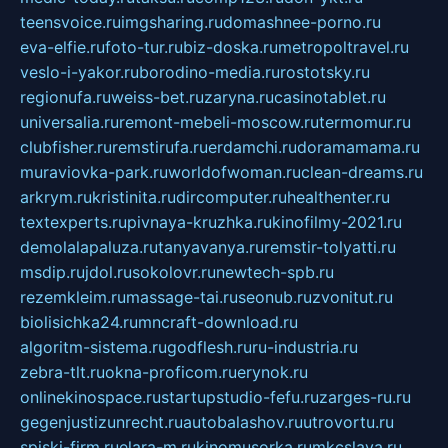
teensvoice.ru
imgsharing.ru
domashnee-porno.ru
eva-elfie.ru
foto-tur.ru
biz-doska.ru
metropoltravel.ru
veslo-i-yakor.ru
borodino-media.ru
rostotsky.ru
regionufa.ru
weiss-bet.ru
zaryna.ru
casinotablet.ru
universalia.ru
remont-mebeli-moscow.ru
termomur.ru
clubfisher.ru
remstirufa.ru
erdamchi.ru
doramamama.ru
muraviovka-park.ru
worldofwoman.ru
clean-dreams.ru
arkrym.ru
kristinita.ru
dircomputer.ru
healthenter.ru
textexperts.ru
pivnaya-kruzhka.ru
kinofilmy-2021.ru
demolalapaluza.ru
tanyavanya.ru
remstir-tolyatti.ru
msdip.ru
jdol.ru
sokolovr.ru
newtech-spb.ru
rezemkleim.ru
massage-tai.ru
seonub.ru
zvonitut.ru
biolisichka24.ru
mncraft-download.ru
algoritm-sistema.ru
godflesh.ru
ru-industria.ru
zebra-tlt.ru
okna-proficom.ru
erynok.ru
onlinekinospace.ru
startupstudio-fefu.ru
zarges-ru.ru
gegenjustizunrecht.ru
autobalashov.ru
utrovortu.ru
spiski-firm.ru
elara-m.ru
kinomusorka.ru
mkcslava.ru