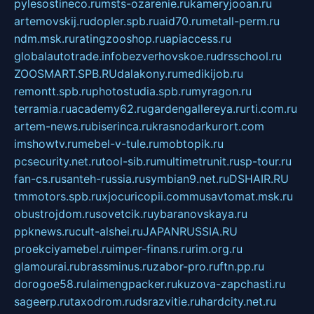
pylesostineco.ru
msts-ozarenie.ru
kameryjooan.ru
artemovskij.ru
dopler.spb.ru
aid70.ru
metall-perm.ru
ndm.msk.ru
ratingzooshop.ru
apiaccess.ru
globalautotrade.info
bezverhovskoe.ru
drsschool.ru
ZOOSMART.SPB.RU
dalakony.ru
medikijob.ru
remontt.spb.ru
photostudia.spb.ru
myragon.ru
terramia.ru
academy62.ru
gardengallereya.ru
rti.com.ru
artem-news.ru
biserinca.ru
krasnodarkurort.com
imshowtv.ru
mebel-v-tule.ru
mobtopik.ru
pcsecurity.net.ru
tool-sib.ru
multimetrunit.ru
sp-tour.ru
fan-cs.ru
santeh-russia.ru
symbian9.net.ru
DSHAIR.RU
tmmotors.spb.ru
xjocuricopii.com
musavtomat.msk.ru
obustrojdom.ru
sovetcik.ru
ybaranovskaya.ru
ppknews.ru
cult-alshei.ru
JAPANRUSSIA.RU
proekciyamebel.ru
imper-finans.ru
rim.org.ru
glamourai.ru
brassminus.ru
zabor-pro.ru
ftn.pp.ru
dorogoe58.ru
laimengpacker.ru
kuzova-zapchasti.ru
sageerp.ru
taxodrom.ru
dsrazvitie.ru
hardcity.net.ru