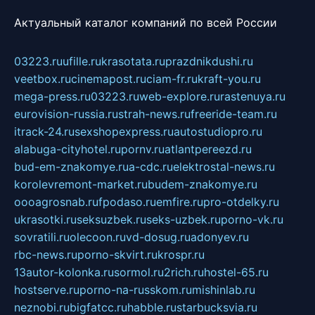
Актуальный каталог компаний по всей России
03223.ru
ufille.ru
krasotata.ru
prazdnikdushi.ru
veetbox.ru
cinemapost.ru
ciam-fr.ru
kraft-you.ru
mega-press.ru
03223.ru
web-explore.ru
rastenuya.ru
eurovision-russia.ru
strah-news.ru
freeride-team.ru
itrack-24.ru
sexshopexpress.ru
autostudiopro.ru
alabuga-cityhotel.ru
pornv.ru
atlantpereezd.ru
bud-em-znakomye.ru
a-cdc.ru
elektrostal-news.ru
korolevremont-market.ru
budem-znakomye.ru
oooagrosnab.ru
fpodaso.ru
emfire.ru
pro-otdelky.ru
ukrasotki.ru
seksuzbek.ru
seks-uzbek.ru
porno-vk.ru
sovratili.ru
olecoon.ru
vd-dosug.ru
adonyev.ru
rbc-news.ru
porno-skvirt.ru
krospr.ru
13autor-kolonka.ru
sormol.ru
2rich.ru
hostel-65.ru
hostserve.ru
porno-na-russkom.ru
mishinlab.ru
neznobi.ru
bigfatcc.ru
habble.ru
starbucksvia.ru