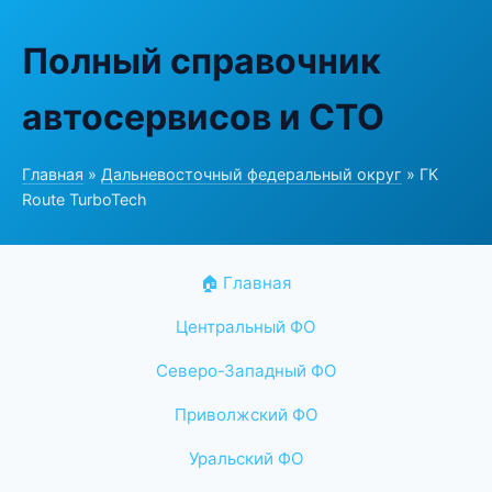
Полный справочник
автосервисов и СТО
Главная
»
Дальневосточный федеральный округ
» ГК
Route TurboTech
🏠 Главная
Центральный ФО
Северо-Западный ФО
Приволжский ФО
Уральский ФО