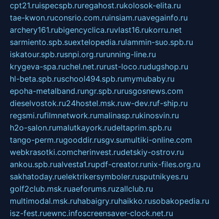
cpt21.ru
ispecspb.ru
regahost.ru
kolosok-elita.ru
tae-kwon.ru
consrio.com.ru
insiam.ru
avegainfo.ru
archery161.ru
bigencyclica.ru
vlast16.ru
korru.net
sarmiento.spb.su
extelopedia.ru
lammin-suo.spb.ru
iskatour.spb.ru
snpi.org.ru
running-line.ru
krygeva-spa.ru
chel.net.ru
rust-loco.ru
dugshop.ru
hl-beta.spb.ru
school494.spb.ru
mymubaby.ru
epoha-metalband.ru
ngr.spb.ru
rusgosnews.com
dieselvostok.ru
24hostel.msk.ru
w-dev.ru
f-ship.ru
regsmi.ru
filmnetwork.ru
malinasp.ru
kinosvin.ru
h2o-salon.ru
malutkayork.ru
deltaprim.spb.ru
tango-perm.ru
gooddir.ru
sgv.su
multiki-online.com
webkrasotki.com
cherinvest.ru
detskiy-ostrov.ru
ankou.spb.ru
alvesta1.ru
pdf-creator.ru
nix-files.org.ru
sakhatoday.ru
elektrikersymboler.ru
sputnikyes.ru
golf2club.msk.ru
aeforums.ru
zallclub.ru
multimodal.msk.ru
habaigry.ru
haikko.ru
sobakopedia.ru
isz-fest.ru
ewnc.info
screensaver-clock.net.ru