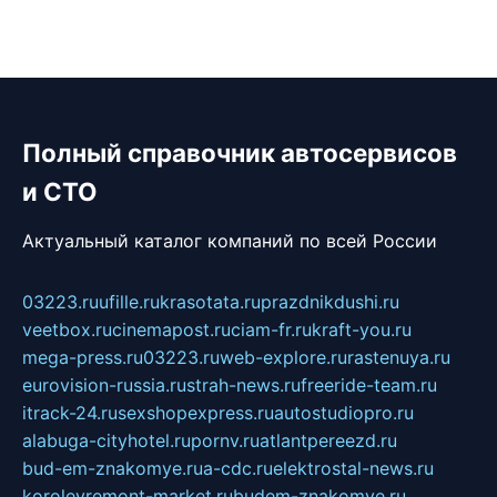
Полный справочник автосервисов
и СТО
Актуальный каталог компаний по всей России
03223.ru
ufille.ru
krasotata.ru
prazdnikdushi.ru
veetbox.ru
cinemapost.ru
ciam-fr.ru
kraft-you.ru
mega-press.ru
03223.ru
web-explore.ru
rastenuya.ru
eurovision-russia.ru
strah-news.ru
freeride-team.ru
itrack-24.ru
sexshopexpress.ru
autostudiopro.ru
alabuga-cityhotel.ru
pornv.ru
atlantpereezd.ru
bud-em-znakomye.ru
a-cdc.ru
elektrostal-news.ru
korolevremont-market.ru
budem-znakomye.ru