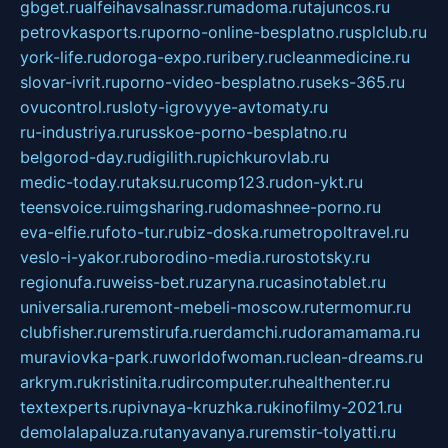
gbget.ru
alfeihavsalnassr.ru
madoma.ru
tajuncos.ru
petrovkasports.ru
porno-online-besplatno.ru
splclub.ru
york-life.ru
doroga-expo.ru
ribery.ru
cleanmedicine.ru
slovar-ivrit.ru
porno-video-besplatno.ru
seks-365.ru
ovucontrol.ru
sloty-igrovyye-avtomaty.ru
ru-industriya.ru
russkoe-porno-besplatno.ru
belgorod-day.ru
digilith.ru
pichkurovlab.ru
medic-today.ru
taksu.ru
comp123.ru
don-ykt.ru
teensvoice.ru
imgsharing.ru
domashnee-porno.ru
eva-elfie.ru
foto-tur.ru
biz-doska.ru
metropoltravel.ru
veslo-i-yakor.ru
borodino-media.ru
rostotsky.ru
regionufa.ru
weiss-bet.ru
zaryna.ru
casinotablet.ru
universalia.ru
remont-mebeli-moscow.ru
termomur.ru
clubfisher.ru
remstirufa.ru
erdamchi.ru
doramamama.ru
muraviovka-park.ru
worldofwoman.ru
clean-dreams.ru
arkrym.ru
kristinita.ru
dircomputer.ru
healthenter.ru
textexperts.ru
pivnaya-kruzhka.ru
kinofilmy-2021.ru
demolalapaluza.ru
tanyavanya.ru
remstir-tolyatti.ru