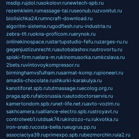
msdip.ru
jdol.ru
sokolovr.ru
newtech-spb.ru
rezemkleim.ru
massage-tai.ru
seonub.ru
zvonitut.ru
biolisichka24.ru
mncraft-download.ru
algoritm-sistema.ru
godflesh.ru
ru-industria.ru
zebra-tlt.ru
okna-proficom.ru
erynok.ru
onlinekinospace.ru
startupstudio-fefu.ru
zarges-ru.ru
gegenjustizunrecht.ru
autobalashov.ru
utrovortu.ru
spiski-firm.ru
elara-m.ru
kinomusorka.ru
mkcslava.ru
2bets.ru
vintovoykompressor.ru
birminghamvsfulham.ru
sarmat-komp.ru
pioneeri.ru
amadis-chocolate.ru
shkurki-karakulya.ru
kanotiforet.spb.ru
tutmassage.ru
ecolog.org.ru
praga.spb.ru
falcorussia.ru
autodoctorservis.ru
kamertondom.spb.ru
net-life.net.ru
avto-vozim.ru
sakhcamera.ru
alliance-electro.spb.ru
stroyavt.ru
controlweb1.ru
tdsak74.ru
kinzozo-ru.ru
kvotka.ru
iron-snab.ru
costa-bella.ru
eugrus.pp.ru
associaciya39.ru
primexpo.spb.ru
bezmorchin.ru
ia2.ru