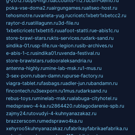
g-2012.ru
ops-mgr.ru
accounts-112.ru
csm-demo.ru
poka-vse-doma2.ru
airgungames.ru
allseo-host.ru
tehosmotre.ru
varieta-yug.ru
cricetc1xbetr1xbetcc2.ru
raytor-d.ru
atillagunn.ru
3d-file.ru
1xbeticricetc1xbetti5.ru
uafoot-statti.ru
e-abis1c.ru
store-brawl-stars.ru
kts-services.ru
dark-sand.ru
sindika-01.ru
sp-life.ru
x-legion.ru
sib-archives.ru
e-abis-1-c.ru
sindika01.ru
venda-festival.ru
store-brawlstars.ru
dooraleksandria.ru
antenna-highly.ru
mine-lab-msk.ru
1-mus.ru
3-sex-porn.ru
ban-damn.ru
purse-factory.ru
viagra-tablet.ru
fasbags.ru
adler-jun.ru
bandamn.ru
fincontech.ru
3sexporn.ru
1mus.ru
darksand.ru
rebus-toys.ru
minelab-msk.ru
alabuga-cityhotel.ru
medsprawo-4-ka.ru
2864420.ru
blagodarenie-spb.ru
zajmy24.ru
tovudyi-4-kuhnyanazakaz.ru
brazzerscom.ru
medsprawo4ka.ru
xehyroo5kuhnyanazakaz.ru
fabrikayfabrikaefabrika.ru