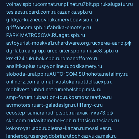
volnav.spb.ru
comnat.ru
npf.net.ru
7bit.pp.ru
kalugatur.ru
tesiaes.ru
card.com.ru
kazanka.spb.ru
gildiya-kuznecov.ru
kameryboavision.ru
griffoncom.spb.ru
fabrika-emotsiy.ru
PARK-MATROSOVA.RU
agat.spb.ru
avtoyurist-moskva1.ru
hardware.org.ru
схема-авто.рф
dg-lab.ru
angrup.ru
recruiter.spb.ru
music8.spb.ru
krsk124.ru
kubok.spb.ru
romanofforex.ru
analitikaplus.ru
spyonline.ru
zosikamery.ru
sloboda-ural.pp.ru
AUTO-COM.SU
hohota.net
alimy.ru
online-z.com
aromat-vostoka.ru
otdelkaexp.ru
mobilvest.ru
bbd.net.ru
mebelshop.msk.ru
smp-forum.ru
bastion-td.ru
kosmoscreative.ru
avrmotors.ru
art-galadesign.ru
tiffany-c.ru
ecostep-samara.ru
d-p.spb.ru
галактика73.рф
sko.com.ru
davitamebel-spb.ru
fotsis.ru
tesiaes.ru
kokoroyari.spb.ru
blesna-kazan.ru
mossilver.ru
lenderoq.ru
sergeydobrin.ru
tochkazvuka.msk.ru