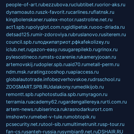
people-of-art.ru
bezzubova.ru
clubtibet.ru
orior-aks.ru
dynamoauto.ru
szk-favorit.ru
carlines.ru
flatnsk.ru
kingbolenskaner.ru
alex-motor.ru
astroline.net.ru
act1.spb.ru
polyglot.com.ru
gidlipetsk.ru
ooo-driada.ru
detsad125.ru
mir-zdoroviya.ru
bruslanovo.ru
siterem.ru
council.spb.ru
лодкипатриот.рф
kafekolizey.ru
iclub.net.ru
gazon-easy.ru
sugarepilekb.ru
grinox.ru
pylesostineco.ru
msts-ozarenie.ru
kameryjooan.ru
artemovskij.ru
dopler.spb.ru
aid70.ru
metall-perm.ru
ndm.msk.ru
ratingzooshop.ru
apiaccess.ru
globalautotrade.info
bezverhovskoe.ru
drsschool.ru
ZOOSMART.SPB.RU
dalakony.ru
medikijob.ru
remontt.spb.ru
photostudia.spb.ru
myragon.ru
terramia.ru
academy62.ru
gardengallereya.ru
rti.com.ru
artem-news.ru
biserinca.ru
krasnodarkurort.com
imshowtv.ru
mebel-v-tule.ru
mobtopik.ru
pcsecurity.net.ru
tool-sib.ru
multimetrunit.ru
sp-tour.ru
fan-cs.ru
santeh-russia.ru
symbian9.net.ru
DSHAIR.RU