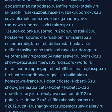
oooagrosnab.ru
fpodaso.ru
emfire.ru
pro-otdelky.ru
ukrasotki.ru
seksuzbek.ru
seks-uzbek.ru
porno-vk.ru
sovratili.ru
olecoon.ru
vd-dosug.ru
adonyev.ru
rbc-news.ru
porno-skvirt.ru
krospr.ru
13autor-kolonka.ru
sormol.ru
2rich.ru
hostel-65.ru
hostserve.ru
porno-na-russkom.ru
mishinlab.ru
neznobi.ru
bigfatcc.ru
habble.ru
starbucksvia.ru
delfinet.ru
silvernano.ru
elestal.ru
vektor-doroga.ru
velotrenajery.ru
pronso54.ru
lenasever.ru
lovinskix.ru
show-pets.ru
smartnews03.ru
discofoxworld.ru
miraclecoon.ru
pongup.ru
hostel65.ru
liura.ru
glasspb.ru
firehunters.ru
gribowo.ru
gnalis.ru
bulkitula.ru
hometown-france.ru
1-xbeticricetc-1-xbetti-5.ru
shop-garena.ru
cricetc-1-xbetr-1-xbetcc-2.ru
one-life-story.ru
top-halyava.ru
accounts112.ru
poka-vse-doma-2.ru
3-d-file.ru
hahahaharms.ru
g2012.ru
tst-1.ru
shaggy-cat.ru
opsmgr.ru
ev-gallery.ru