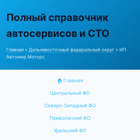
Полный справочник
автосервисов и СТО
Главная
»
Дальневосточный федеральный округ
» ИП
Автомир Моторс
🏠 Главная
Центральный ФО
Северо-Западный ФО
Приволжский ФО
Уральский ФО