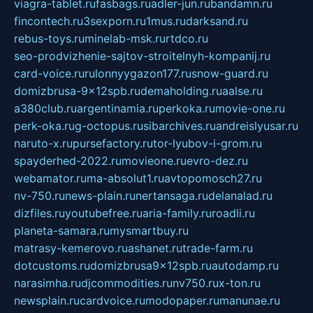
viagra-tablet.ru
fasbags.ru
adler-jun.ru
bandamn.ru
fincontech.ru
3sexporn.ru
1mus.ru
darksand.ru
rebus-toys.ru
minelab-msk.ru
rtdco.ru
seo-prodvizhenie-sajtov-stroitelnyh-kompanij.ru
card-voice.ru
rulonnyygazon177.ru
snow-guard.ru
domizbrusa-9x12spb.ru
demaholding.ru
aalse.ru
a380club.ru
argentinamia.ru
perkoka.ru
movie-one.ru
perk-oka.ru
g-octopus.ru
sibarchives.ru
andreislyusar.ru
naruto-x.ru
pursefactory.ru
tor-lyubov-i-grom.ru
spayderhed-2022.ru
movieone.ru
evro-dez.ru
webamator.ru
ma-absolut1.ru
avtopomosch27.ru
nv-750.ru
news-plain.ru
nertansaga.ru
delanalad.ru
dizfiles.ru
youtubefree.ru
aria-family.ru
roadli.ru
planeta-samara.ru
mysmartbuy.ru
matrasy-kemerovo.ru
ashanet.ru
trade-farm.ru
dotcustoms.ru
domizbrusa9x12spb.ru
autodamp.ru
narasimha.ru
djcommodities.ru
nv750.ru
x-ton.ru
newsplain.ru
cardvoice.ru
modopaper.ru
manunae.ru