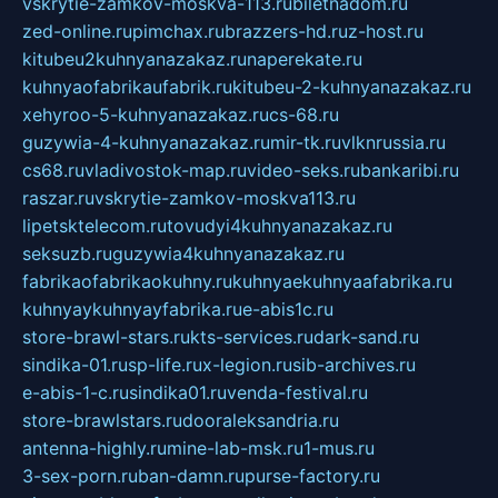
vskrytie-zamkov-moskva-113.ru
biletnadom.ru
zed-online.ru
pimchax.ru
brazzers-hd.ru
z-host.ru
kitubeu2kuhnyanazakaz.ru
naperekate.ru
kuhnyaofabrikaufabrik.ru
kitubeu-2-kuhnyanazakaz.ru
xehyroo-5-kuhnyanazakaz.ru
cs-68.ru
guzywia-4-kuhnyanazakaz.ru
mir-tk.ru
vlknrussia.ru
cs68.ru
vladivostok-map.ru
video-seks.ru
bankaribi.ru
raszar.ru
vskrytie-zamkov-moskva113.ru
lipetsktelecom.ru
tovudyi4kuhnyanazakaz.ru
seksuzb.ru
guzywia4kuhnyanazakaz.ru
fabrikaofabrikaokuhny.ru
kuhnyaekuhnyaafabrika.ru
kuhnyaykuhnyayfabrika.ru
e-abis1c.ru
store-brawl-stars.ru
kts-services.ru
dark-sand.ru
sindika-01.ru
sp-life.ru
x-legion.ru
sib-archives.ru
e-abis-1-c.ru
sindika01.ru
venda-festival.ru
store-brawlstars.ru
dooraleksandria.ru
antenna-highly.ru
mine-lab-msk.ru
1-mus.ru
3-sex-porn.ru
ban-damn.ru
purse-factory.ru