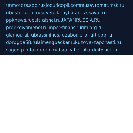
tmmotors.spb.ru
xjocuricopii.com
musavtomat.msk.ru
obustrojdom.ru
sovetcik.ru
ybaranovskaya.ru
ppknews.ru
cult-alshei.ru
JAPANRUSSIA.RU
proekciyamebel.ru
imper-finans.ru
rim.org.ru
glamourai.ru
brassminus.ru
zabor-pro.ru
ftn.pp.ru
dorogoe58.ru
laimengpacker.ru
kuzova-zapchasti.ru
sageerp.ru
taxodrom.ru
dsrazvitie.ru
hardcity.net.ru
ratinghomegames.ru
topservice25.ru
gubernyan.ru
gtglasslined.ru
ii4.ru
tssport.spb.ru
andorra24.com
blackwallstreet.ru
oboimos.ru
optim-doors.com.ru
ikuch.ru
nycr.org.ru
npa21.ru
vremya-ch.spb.ru
desert000.ru
ivtorgi.ru
ifiori.ru
catalog-statei.ru
dcv.org.ru
spetsmaster174.ru
ipkameryhiseeu.ru
dum26.ru
ruspol.spb.ru
fr-opendp.ru
kam-solnyshko.ru
cheyenne-arapaho.ru
sevzapmetal.spb.ru
ted-lapidus.spb.ru
parasite-eliminator.ru
sigma-complete.ru
modernworld.ru
dama-moda.ru
eholot-group.ru
sk-nvkz.ru
DRONGOLD.RU