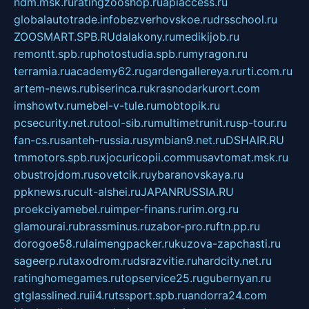
ndm.msk.ru
ratingzooshop.ru
apiaccess.ru
globalautotrade.info
bezverhovskoe.ru
drsschool.ru
ZOOSMART.SPB.RU
dalakony.ru
medikijob.ru
remontt.spb.ru
photostudia.spb.ru
myragon.ru
terramia.ru
academy62.ru
gardengallereya.ru
rti.com.ru
artem-news.ru
biserinca.ru
krasnodarkurort.com
imshowtv.ru
mebel-v-tule.ru
mobtopik.ru
pcsecurity.net.ru
tool-sib.ru
multimetrunit.ru
sp-tour.ru
fan-cs.ru
santeh-russia.ru
symbian9.net.ru
DSHAIR.RU
tmmotors.spb.ru
xjocuricopii.com
musavtomat.msk.ru
obustrojdom.ru
sovetcik.ru
ybaranovskaya.ru
ppknews.ru
cult-alshei.ru
JAPANRUSSIA.RU
proekciyamebel.ru
imper-finans.ru
rim.org.ru
glamourai.ru
brassminus.ru
zabor-pro.ru
ftn.pp.ru
dorogoe58.ru
laimengpacker.ru
kuzova-zapchasti.ru
sageerp.ru
taxodrom.ru
dsrazvitie.ru
hardcity.net.ru
ratinghomegames.ru
topservice25.ru
gubernyan.ru
gtglasslined.ru
ii4.ru
tssport.spb.ru
andorra24.com