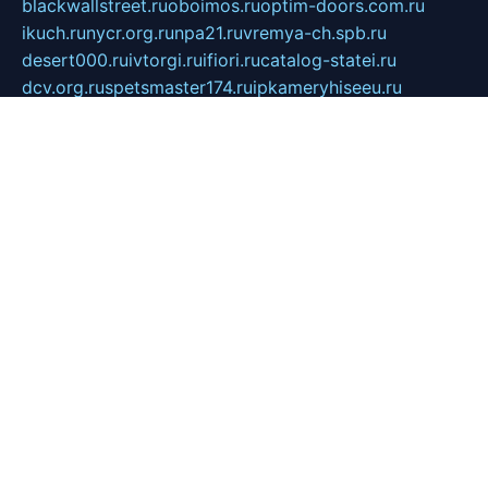
blackwallstreet.ru
oboimos.ru
optim-doors.com.ru
ikuch.ru
nycr.org.ru
npa21.ru
vremya-ch.spb.ru
desert000.ru
ivtorgi.ru
ifiori.ru
catalog-statei.ru
dcv.org.ru
spetsmaster174.ru
ipkameryhiseeu.ru
dum26.ru
ruspol.spb.ru
fr-opendp.ru
kam-solnyshko.ru
cheyenne-arapaho.ru
sevzapmetal.spb.ru
ted-lapidus.spb.ru
parasite-eliminator.ru
sigma-complete.ru
modernworld.ru
dama-moda.ru
eholot-group.ru
sk-nvkz.ru
DRONGOLD.RU
democratia2.ru
i-farmer.ru
mass-sport.org
jablonex.spb.ru
bookmess.ru
linkword.ru
refineua.com.ru
cs-spec.net.ru
altay-mebel.ru
DNK-THEATRE.RU
mechaniks.spb.ru
ipcamtechage.ru
skosta.ru
a-sun.ru
stroy-ldsp.ru
snowlands.org.ru
childrensshoes.ru
mrlizzy.ru
mebelsofiakrd.ru
bulizhenko.ru
rumantick.net.ru
mtszerno.ru
daily-fishing.ru
glushiteli-v-spb.ru
megasat.org.ru
localization.net.ru
flyingfish.pp.ru
ds5teremok.ru