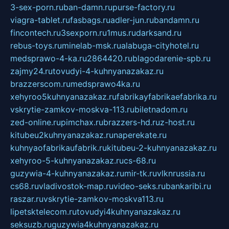
3-sex-porn.ru
ban-damn.ru
purse-factory.ru
viagra-tablet.ru
fasbags.ru
adler-jun.ru
bandamn.ru
fincontech.ru
3sexporn.ru
1mus.ru
darksand.ru
rebus-toys.ru
minelab-msk.ru
alabuga-cityhotel.ru
medsprawo-4-ka.ru
2864420.ru
blagodarenie-spb.ru
zajmy24.ru
tovudyi-4-kuhnyanazakaz.ru
brazzerscom.ru
medsprawo4ka.ru
xehyroo5kuhnyanazakaz.ru
fabrikayfabrikaefabrika.ru
vskrytie-zamkov-moskva-113.ru
biletnadom.ru
zed-online.ru
pimchax.ru
brazzers-hd.ru
z-host.ru
kitubeu2kuhnyanazakaz.ru
naperekate.ru
kuhnyaofabrikaufabrik.ru
kitubeu-2-kuhnyanazakaz.ru
xehyroo-5-kuhnyanazakaz.ru
cs-68.ru
guzywia-4-kuhnyanazakaz.ru
mir-tk.ru
vlknrussia.ru
cs68.ru
vladivostok-map.ru
video-seks.ru
bankaribi.ru
raszar.ru
vskrytie-zamkov-moskva113.ru
lipetsktelecom.ru
tovudyi4kuhnyanazakaz.ru
seksuzb.ru
guzywia4kuhnyanazakaz.ru