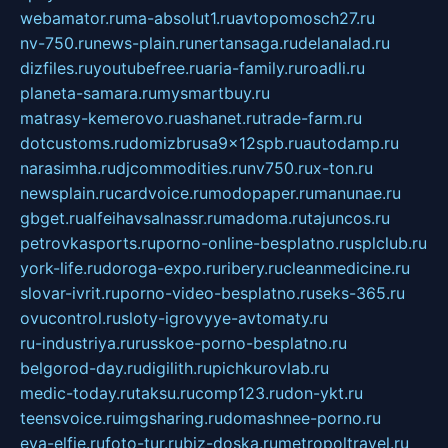
webamator.ru
ma-absolut1.ru
avtopomosch27.ru
nv-750.ru
news-plain.ru
nertansaga.ru
delanalad.ru
dizfiles.ru
youtubefree.ru
aria-family.ru
roadli.ru
planeta-samara.ru
mysmartbuy.ru
matrasy-kemerovo.ru
ashanet.ru
trade-farm.ru
dotcustoms.ru
domizbrusa9x12spb.ru
autodamp.ru
narasimha.ru
djcommodities.ru
nv750.ru
x-ton.ru
newsplain.ru
cardvoice.ru
modopaper.ru
manunae.ru
gbget.ru
alfeihavsalnassr.ru
madoma.ru
tajuncos.ru
petrovkasports.ru
porno-online-besplatno.ru
splclub.ru
york-life.ru
doroga-expo.ru
ribery.ru
cleanmedicine.ru
slovar-ivrit.ru
porno-video-besplatno.ru
seks-365.ru
ovucontrol.ru
sloty-igrovyye-avtomaty.ru
ru-industriya.ru
russkoe-porno-besplatno.ru
belgorod-day.ru
digilith.ru
pichkurovlab.ru
medic-today.ru
taksu.ru
comp123.ru
don-ykt.ru
teensvoice.ru
imgsharing.ru
domashnee-porno.ru
eva-elfie.ru
foto-tur.ru
biz-doska.ru
metropoltravel.ru