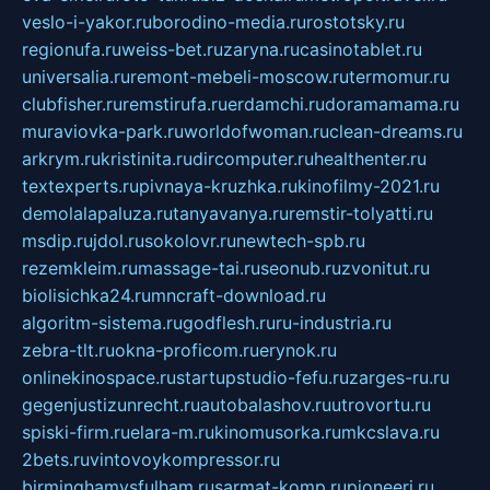
veslo-i-yakor.ru
borodino-media.ru
rostotsky.ru
regionufa.ru
weiss-bet.ru
zaryna.ru
casinotablet.ru
universalia.ru
remont-mebeli-moscow.ru
termomur.ru
clubfisher.ru
remstirufa.ru
erdamchi.ru
doramamama.ru
muraviovka-park.ru
worldofwoman.ru
clean-dreams.ru
arkrym.ru
kristinita.ru
dircomputer.ru
healthenter.ru
textexperts.ru
pivnaya-kruzhka.ru
kinofilmy-2021.ru
demolalapaluza.ru
tanyavanya.ru
remstir-tolyatti.ru
msdip.ru
jdol.ru
sokolovr.ru
newtech-spb.ru
rezemkleim.ru
massage-tai.ru
seonub.ru
zvonitut.ru
biolisichka24.ru
mncraft-download.ru
algoritm-sistema.ru
godflesh.ru
ru-industria.ru
zebra-tlt.ru
okna-proficom.ru
erynok.ru
onlinekinospace.ru
startupstudio-fefu.ru
zarges-ru.ru
gegenjustizunrecht.ru
autobalashov.ru
utrovortu.ru
spiski-firm.ru
elara-m.ru
kinomusorka.ru
mkcslava.ru
2bets.ru
vintovoykompressor.ru
birminghamvsfulham.ru
sarmat-komp.ru
pioneeri.ru