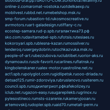
sloboda-ural.pp.ru
AUTO-COM.SU
hohota.net
alimy.ru
online-z.com
aromat-vostoka.ru
otdelkaexp.ru
mobilvest.ru
bbd.net.ru
mebelshop.msk.ru
smp-forum.ru
bastion-td.ru
kosmoscreative.ru
avrmotors.ru
art-galadesign.ru
tiffany-c.ru
ecostep-samara.ru
d-p.spb.ru
галактика73.рф
sko.com.ru
davitamebel-spb.ru
fotsis.ru
tesiaes.ru
kokoroyari.spb.ru
blesna-kazan.ru
mossilver.ru
lenderoq.ru
sergeydobrin.ru
tochkazvuka.msk.ru
people-of-art.ru
bezzubova.ru
clubtibet.ru
orior-aks.ru
dynamoauto.ru
szk-favorit.ru
carlines.ru
flatnsk.ru
kingbolenskaner.ru
alex-motor.ru
astroline.net.ru
act1.spb.ru
polyglot.com.ru
gidlipetsk.ru
ooo-driada.ru
detsad125.ru
mir-zdoroviya.ru
bruslanovo.ru
siterem.ru
council.spb.ru
лодкипатриот.рф
kafekolizey.ru
iclub.net.ru
gazon-easy.ru
sugarepilekb.ru
grinox.ru
pylesostineco.ru
msts-ozarenie.ru
kameryjooan.ru
artemovskij.ru
dopler.spb.ru
aid70.ru
metall-perm.ru