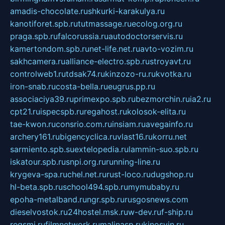
amadis-chocolate.ru
shkurki-karakulya.ru
kanotiforet.spb.ru
tutmassage.ru
ecolog.org.ru
praga.spb.ru
falcorussia.ru
autodoctorservis.ru
kamertondom.spb.ru
net-life.net.ru
avto-vozim.ru
sakhcamera.ru
alliance-electro.spb.ru
stroyavt.ru
controlweb1.ru
tdsak74.ru
kinzozo-ru.ru
kvotka.ru
iron-snab.ru
costa-bella.ru
eugrus.pp.ru
associaciya39.ru
primexpo.spb.ru
bezmorchin.ru
ia2.ru
cpt21.ru
ispecspb.ru
regahost.ru
kolosok-elita.ru
tae-kwon.ru
consrio.com.ru
insiam.ru
avegainfo.ru
archery161.ru
bigencyclica.ru
vlast16.ru
korru.net
sarmiento.spb.su
extelopedia.ru
lammin-suo.spb.ru
iskatour.spb.ru
snpi.org.ru
running-line.ru
krygeva-spa.ru
chel.net.ru
rust-loco.ru
dugshop.ru
hl-beta.spb.ru
school494.spb.ru
mymubaby.ru
epoha-metalband.ru
ngr.spb.ru
rusgosnews.com
dieselvostok.ru
24hostel.msk.ru
w-dev.ru
f-ship.ru
regsmi.ru
filmnetwork.ru
malinasp.ru
kinosvin.ru