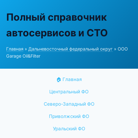
Полный справочник
автосервисов и СТО
Главная
»
Дальневосточный федеральный округ
» ООО
Garage Oil&Filter
🏠 Главная
Центральный ФО
Северо-Западный ФО
Приволжский ФО
Уральский ФО