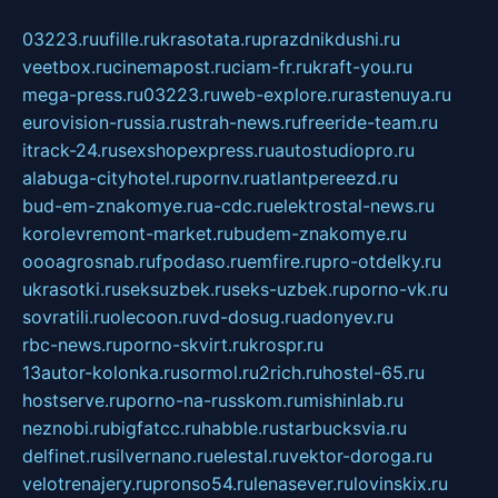
03223.ru
ufille.ru
krasotata.ru
prazdnikdushi.ru
veetbox.ru
cinemapost.ru
ciam-fr.ru
kraft-you.ru
mega-press.ru
03223.ru
web-explore.ru
rastenuya.ru
eurovision-russia.ru
strah-news.ru
freeride-team.ru
itrack-24.ru
sexshopexpress.ru
autostudiopro.ru
alabuga-cityhotel.ru
pornv.ru
atlantpereezd.ru
bud-em-znakomye.ru
a-cdc.ru
elektrostal-news.ru
korolevremont-market.ru
budem-znakomye.ru
oooagrosnab.ru
fpodaso.ru
emfire.ru
pro-otdelky.ru
ukrasotki.ru
seksuzbek.ru
seks-uzbek.ru
porno-vk.ru
sovratili.ru
olecoon.ru
vd-dosug.ru
adonyev.ru
rbc-news.ru
porno-skvirt.ru
krospr.ru
13autor-kolonka.ru
sormol.ru
2rich.ru
hostel-65.ru
hostserve.ru
porno-na-russkom.ru
mishinlab.ru
neznobi.ru
bigfatcc.ru
habble.ru
starbucksvia.ru
delfinet.ru
silvernano.ru
elestal.ru
vektor-doroga.ru
velotrenajery.ru
pronso54.ru
lenasever.ru
lovinskix.ru