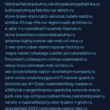
fabrikaofabrikaokuhny.ru
kuhnyaekuhnyaafabrika.ru
kuhnyaykuhnyayfabrika.ru
e-abis1c.ru
store-brawl-stars.ru
kts-services.ru
dark-sand.ru
sindika-01.ru
sp-life.ru
x-legion.ru
sib-archives.ru
e-abis-1-c.ru
sindika01.ru
venda-festival.ru
store-brawlstars.ru
dooraleksandria.ru
antenna-highly.ru
mine-lab-msk.ru
1-mus.ru
3-sex-porn.ru
ban-damn.ru
purse-factory.ru
viagra-tablet.ru
fasbags.ru
adler-jun.ru
bandamn.ru
fincontech.ru
3sexporn.ru
1mus.ru
darksand.ru
rebus-toys.ru
minelab-msk.ru
rtdco.ru
seo-prodvizhenie-sajtov-stroitelnyh-kompanij.ru
card-voice.ru
rulonnyygazon177.ru
snow-guard.ru
domizbrusa-9x12spb.ru
demaholding.ru
aalse.ru
a380club.ru
argentinamia.ru
perkoka.ru
movie-one.ru
perk-oka.ru
g-octopus.ru
sibarchives.ru
andreislyusar.ru
naruto-x.ru
pursefactory.ru
tor-lyubov-i-grom.ru
spayderhed-2022.ru
movieone.ru
evro-dez.ru