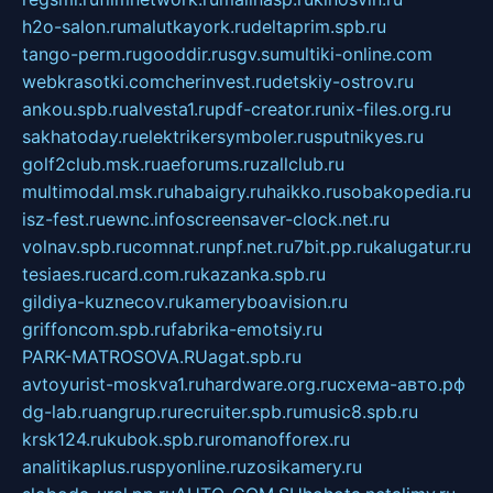
h2o-salon.ru
malutkayork.ru
deltaprim.spb.ru
tango-perm.ru
gooddir.ru
sgv.su
multiki-online.com
webkrasotki.com
cherinvest.ru
detskiy-ostrov.ru
ankou.spb.ru
alvesta1.ru
pdf-creator.ru
nix-files.org.ru
sakhatoday.ru
elektrikersymboler.ru
sputnikyes.ru
golf2club.msk.ru
aeforums.ru
zallclub.ru
multimodal.msk.ru
habaigry.ru
haikko.ru
sobakopedia.ru
isz-fest.ru
ewnc.info
screensaver-clock.net.ru
volnav.spb.ru
comnat.ru
npf.net.ru
7bit.pp.ru
kalugatur.ru
tesiaes.ru
card.com.ru
kazanka.spb.ru
gildiya-kuznecov.ru
kameryboavision.ru
griffoncom.spb.ru
fabrika-emotsiy.ru
PARK-MATROSOVA.RU
agat.spb.ru
avtoyurist-moskva1.ru
hardware.org.ru
схема-авто.рф
dg-lab.ru
angrup.ru
recruiter.spb.ru
music8.spb.ru
krsk124.ru
kubok.spb.ru
romanofforex.ru
analitikaplus.ru
spyonline.ru
zosikamery.ru