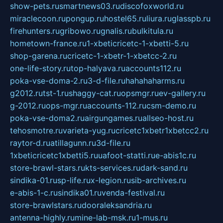
show-pets.ru
smartnews03.ru
discofoxworld.ru
miraclecoon.ru
pongup.ru
hostel65.ru
liura.ru
glasspb.ru
firehunters.ru
gribowo.ru
gnalis.ru
bulkitula.ru
hometown-france.ru
1-xbeticricetc-1-xbetti-5.ru
shop-garena.ru
cricetc-1-xbetr-1-xbetcc-2.ru
one-life-story.ru
top-halyava.ru
accounts112.ru
poka-vse-doma-2.ru
3-d-file.ru
hahahaharms.ru
g2012.ru
tst-1.ru
shaggy-cat.ru
opsmgr.ru
ev-gallery.ru
g-2012.ru
ops-mgr.ru
accounts-112.ru
csm-demo.ru
poka-vse-doma2.ru
airgungames.ru
allseo-host.ru
tehosmotre.ru
varieta-yug.ru
cricetc1xbetr1xbetcc2.ru
raytor-d.ru
atillagunn.ru
3d-file.ru
1xbeticricetc1xbetti5.ru
uafoot-statti.ru
e-abis1c.ru
store-brawl-stars.ru
kts-services.ru
dark-sand.ru
sindika-01.ru
sp-life.ru
x-legion.ru
sib-archives.ru
e-abis-1-c.ru
sindika01.ru
venda-festival.ru
store-brawlstars.ru
dooraleksandria.ru
antenna-highly.ru
mine-lab-msk.ru
1-mus.ru