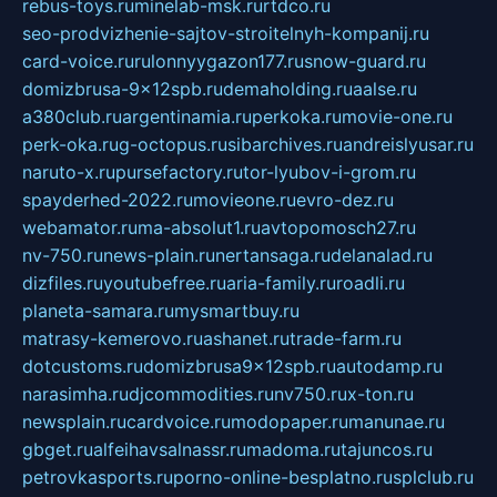
rebus-toys.ru
minelab-msk.ru
rtdco.ru
seo-prodvizhenie-sajtov-stroitelnyh-kompanij.ru
card-voice.ru
rulonnyygazon177.ru
snow-guard.ru
domizbrusa-9x12spb.ru
demaholding.ru
aalse.ru
a380club.ru
argentinamia.ru
perkoka.ru
movie-one.ru
perk-oka.ru
g-octopus.ru
sibarchives.ru
andreislyusar.ru
naruto-x.ru
pursefactory.ru
tor-lyubov-i-grom.ru
spayderhed-2022.ru
movieone.ru
evro-dez.ru
webamator.ru
ma-absolut1.ru
avtopomosch27.ru
nv-750.ru
news-plain.ru
nertansaga.ru
delanalad.ru
dizfiles.ru
youtubefree.ru
aria-family.ru
roadli.ru
planeta-samara.ru
mysmartbuy.ru
matrasy-kemerovo.ru
ashanet.ru
trade-farm.ru
dotcustoms.ru
domizbrusa9x12spb.ru
autodamp.ru
narasimha.ru
djcommodities.ru
nv750.ru
x-ton.ru
newsplain.ru
cardvoice.ru
modopaper.ru
manunae.ru
gbget.ru
alfeihavsalnassr.ru
madoma.ru
tajuncos.ru
petrovkasports.ru
porno-online-besplatno.ru
splclub.ru