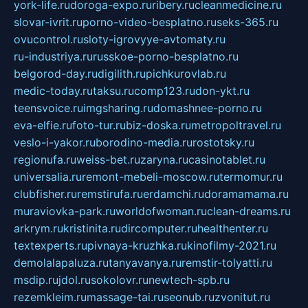
york-life.ru
doroga-expo.ru
ribery.ru
cleanmedicine.ru
slovar-ivrit.ru
porno-video-besplatno.ru
seks-365.ru
ovucontrol.ru
sloty-igrovyye-avtomaty.ru
ru-industriya.ru
russkoe-porno-besplatno.ru
belgorod-day.ru
digilith.ru
pichkurovlab.ru
medic-today.ru
taksu.ru
comp123.ru
don-ykt.ru
teensvoice.ru
imgsharing.ru
domashnee-porno.ru
eva-elfie.ru
foto-tur.ru
biz-doska.ru
metropoltravel.ru
veslo-i-yakor.ru
borodino-media.ru
rostotsky.ru
regionufa.ru
weiss-bet.ru
zaryna.ru
casinotablet.ru
universalia.ru
remont-mebeli-moscow.ru
termomur.ru
clubfisher.ru
remstirufa.ru
erdamchi.ru
doramamama.ru
muraviovka-park.ru
worldofwoman.ru
clean-dreams.ru
arkrym.ru
kristinita.ru
dircomputer.ru
healthenter.ru
textexperts.ru
pivnaya-kruzhka.ru
kinofilmy-2021.ru
demolalapaluza.ru
tanyavanya.ru
remstir-tolyatti.ru
msdip.ru
jdol.ru
sokolovr.ru
newtech-spb.ru
rezemkleim.ru
massage-tai.ru
seonub.ru
zvonitut.ru