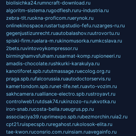
biolisichka24.ru
mncraft-download.ru
algoritm-sistema.ru
godflesh.ru
ru-industria.ru
zebra-tlt.ru
okna-proficom.ru
erynok.ru
onlinekinospace.ru
startupstudio-fefu.ru
zarges-ru.ru
gegenjustizunrecht.ru
autobalashov.ru
utrovortu.ru
spiski-firm.ru
elara-m.ru
kinomusorka.ru
mkcslava.ru
2bets.ru
vintovoykompressor.ru
birminghamvsfulham.ru
sarmat-komp.ru
pioneeri.ru
amadis-chocolate.ru
shkurki-karakulya.ru
kanotiforet.spb.ru
tutmassage.ru
ecolog.org.ru
praga.spb.ru
falcorussia.ru
autodoctorservis.ru
kamertondom.spb.ru
net-life.net.ru
avto-vozim.ru
sakhcamera.ru
alliance-electro.spb.ru
stroyavt.ru
controlweb1.ru
tdsak74.ru
kinzozo-ru.ru
kvotka.ru
iron-snab.ru
costa-bella.ru
eugrus.pp.ru
associaciya39.ru
primexpo.spb.ru
bezmorchin.ru
ia2.ru
cpt21.ru
ispecspb.ru
regahost.ru
kolosok-elita.ru
tae-kwon.ru
consrio.com.ru
insiam.ru
avegainfo.ru