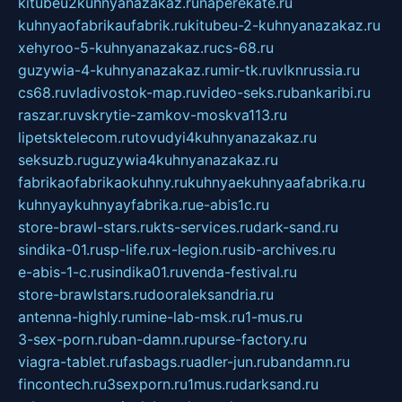
kitubeu2kuhnyanazakaz.ru
naperekate.ru
kuhnyaofabrikaufabrik.ru
kitubeu-2-kuhnyanazakaz.ru
xehyroo-5-kuhnyanazakaz.ru
cs-68.ru
guzywia-4-kuhnyanazakaz.ru
mir-tk.ru
vlknrussia.ru
cs68.ru
vladivostok-map.ru
video-seks.ru
bankaribi.ru
raszar.ru
vskrytie-zamkov-moskva113.ru
lipetsktelecom.ru
tovudyi4kuhnyanazakaz.ru
seksuzb.ru
guzywia4kuhnyanazakaz.ru
fabrikaofabrikaokuhny.ru
kuhnyaekuhnyaafabrika.ru
kuhnyaykuhnyayfabrika.ru
e-abis1c.ru
store-brawl-stars.ru
kts-services.ru
dark-sand.ru
sindika-01.ru
sp-life.ru
x-legion.ru
sib-archives.ru
e-abis-1-c.ru
sindika01.ru
venda-festival.ru
store-brawlstars.ru
dooraleksandria.ru
antenna-highly.ru
mine-lab-msk.ru
1-mus.ru
3-sex-porn.ru
ban-damn.ru
purse-factory.ru
viagra-tablet.ru
fasbags.ru
adler-jun.ru
bandamn.ru
fincontech.ru
3sexporn.ru
1mus.ru
darksand.ru