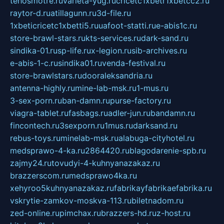
tehosmotre.ru
varieta-yug.ru
cricetc1xbetr1xbetcc2.ru
raytor-d.ru
atillagunn.ru
3d-file.ru
1xbeticricetc1xbetti5.ru
uafoot-statti.ru
e-abis1c.ru
store-brawl-stars.ru
kts-services.ru
dark-sand.ru
sindika-01.ru
sp-life.ru
x-legion.ru
sib-archives.ru
e-abis-1-c.ru
sindika01.ru
venda-festival.ru
store-brawlstars.ru
dooraleksandria.ru
antenna-highly.ru
mine-lab-msk.ru
1-mus.ru
3-sex-porn.ru
ban-damn.ru
purse-factory.ru
viagra-tablet.ru
fasbags.ru
adler-jun.ru
bandamn.ru
fincontech.ru
3sexporn.ru
1mus.ru
darksand.ru
rebus-toys.ru
minelab-msk.ru
alabuga-cityhotel.ru
medsprawo-4-ka.ru
2864420.ru
blagodarenie-spb.ru
zajmy24.ru
tovudyi-4-kuhnyanazakaz.ru
brazzerscom.ru
medsprawo4ka.ru
xehyroo5kuhnyanazakaz.ru
fabrikayfabrikaefabrika.ru
vskrytie-zamkov-moskva-113.ru
biletnadom.ru
zed-online.ru
pimchax.ru
brazzers-hd.ru
z-host.ru