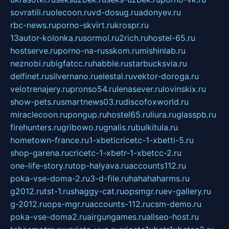
sovratili.ru
olecoon.ru
vd-dosug.ru
adonyev.ru
rbc-news.ru
porno-skvirt.ru
krospr.ru
13autor-kolonka.ru
sormol.ru
2rich.ru
hostel-65.ru
hostserve.ru
porno-na-russkom.ru
mishinlab.ru
neznobi.ru
bigfatcc.ru
habble.ru
starbucksvia.ru
delfinet.ru
silvernano.ru
elestal.ru
vektor-doroga.ru
velotrenajery.ru
pronso54.ru
lenasever.ru
lovinskix.ru
show-pets.ru
smartnews03.ru
discofoxworld.ru
miraclecoon.ru
pongup.ru
hostel65.ru
liura.ru
glasspb.ru
firehunters.ru
gribowo.ru
gnalis.ru
bulkitula.ru
hometown-france.ru
1-xbeticricetc-1-xbetti-5.ru
shop-garena.ru
cricetc-1-xbetr-1-xbetcc-2.ru
one-life-story.ru
top-halyava.ru
accounts112.ru
poka-vse-doma-2.ru
3-d-file.ru
hahahaharms.ru
g2012.ru
tst-1.ru
shaggy-cat.ru
opsmgr.ru
ev-gallery.ru
g-2012.ru
ops-mgr.ru
accounts-112.ru
csm-demo.ru
poka-vse-doma2.ru
airgungames.ru
allseo-host.ru