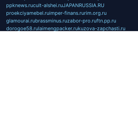
ppknews.ru
cult-alshei.ru
JAPANRUSSIA.RU
proekciyamebel.ru
imper-finans.ru
rim.org.ru
glamourai.ru
brassminus.ru
zabor-pro.ru
ftn.pp.ru
dorogoe58.ru
laimengpacker.ru
kuzova-zapchasti.ru
sageerp.ru
taxodrom.ru
dsrazvitie.ru
hardcity.net.ru
ratinghomegames.ru
topservice25.ru
gubernyan.ru
gtglasslined.ru
ii4.ru
tssport.spb.ru
andorra24.com
blackwallstreet.ru
oboimos.ru
optim-doors.com.ru
ikuch.ru
nycr.org.ru
npa21.ru
vremya-ch.spb.ru
desert000.ru
ivtorgi.ru
ifiori.ru
catalog-statei.ru
dcv.org.ru
spetsmaster174.ru
ipkameryhiseeu.ru
dum26.ru
ruspol.spb.ru
fr-opendp.ru
kam-solnyshko.ru
cheyenne-arapaho.ru
sevzapmetal.spb.ru
ted-lapidus.spb.ru
parasite-eliminator.ru
sigma-complete.ru
modernworld.ru
dama-moda.ru
eholot-group.ru
sk-nvkz.ru
DRONGOLD.RU
democratia2.ru
i-farmer.ru
mass-sport.org
jablonex.spb.ru
bookmess.ru
linkword.ru