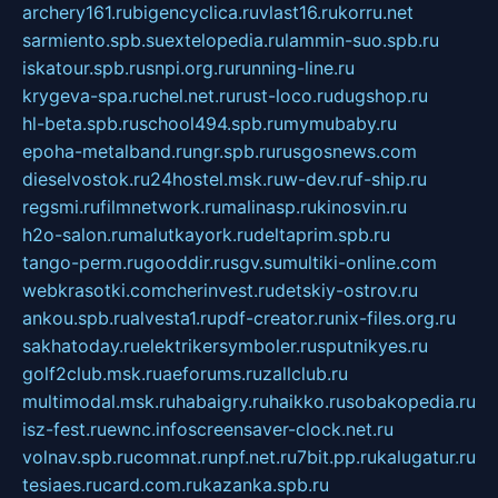
archery161.ru
bigencyclica.ru
vlast16.ru
korru.net
sarmiento.spb.su
extelopedia.ru
lammin-suo.spb.ru
iskatour.spb.ru
snpi.org.ru
running-line.ru
krygeva-spa.ru
chel.net.ru
rust-loco.ru
dugshop.ru
hl-beta.spb.ru
school494.spb.ru
mymubaby.ru
epoha-metalband.ru
ngr.spb.ru
rusgosnews.com
dieselvostok.ru
24hostel.msk.ru
w-dev.ru
f-ship.ru
regsmi.ru
filmnetwork.ru
malinasp.ru
kinosvin.ru
h2o-salon.ru
malutkayork.ru
deltaprim.spb.ru
tango-perm.ru
gooddir.ru
sgv.su
multiki-online.com
webkrasotki.com
cherinvest.ru
detskiy-ostrov.ru
ankou.spb.ru
alvesta1.ru
pdf-creator.ru
nix-files.org.ru
sakhatoday.ru
elektrikersymboler.ru
sputnikyes.ru
golf2club.msk.ru
aeforums.ru
zallclub.ru
multimodal.msk.ru
habaigry.ru
haikko.ru
sobakopedia.ru
isz-fest.ru
ewnc.info
screensaver-clock.net.ru
volnav.spb.ru
comnat.ru
npf.net.ru
7bit.pp.ru
kalugatur.ru
tesiaes.ru
card.com.ru
kazanka.spb.ru