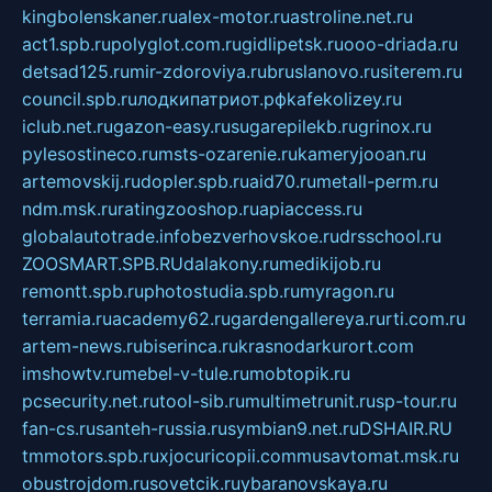
kingbolenskaner.ru
alex-motor.ru
astroline.net.ru
act1.spb.ru
polyglot.com.ru
gidlipetsk.ru
ooo-driada.ru
detsad125.ru
mir-zdoroviya.ru
bruslanovo.ru
siterem.ru
council.spb.ru
лодкипатриот.рф
kafekolizey.ru
iclub.net.ru
gazon-easy.ru
sugarepilekb.ru
grinox.ru
pylesostineco.ru
msts-ozarenie.ru
kameryjooan.ru
artemovskij.ru
dopler.spb.ru
aid70.ru
metall-perm.ru
ndm.msk.ru
ratingzooshop.ru
apiaccess.ru
globalautotrade.info
bezverhovskoe.ru
drsschool.ru
ZOOSMART.SPB.RU
dalakony.ru
medikijob.ru
remontt.spb.ru
photostudia.spb.ru
myragon.ru
terramia.ru
academy62.ru
gardengallereya.ru
rti.com.ru
artem-news.ru
biserinca.ru
krasnodarkurort.com
imshowtv.ru
mebel-v-tule.ru
mobtopik.ru
pcsecurity.net.ru
tool-sib.ru
multimetrunit.ru
sp-tour.ru
fan-cs.ru
santeh-russia.ru
symbian9.net.ru
DSHAIR.RU
tmmotors.spb.ru
xjocuricopii.com
musavtomat.msk.ru
obustrojdom.ru
sovetcik.ru
ybaranovskaya.ru