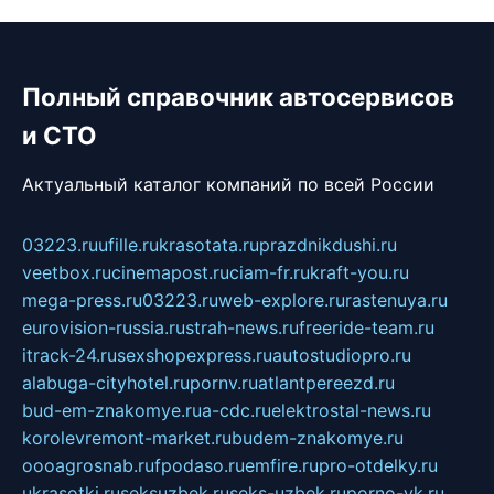
Полный справочник автосервисов
и СТО
Актуальный каталог компаний по всей России
03223.ru
ufille.ru
krasotata.ru
prazdnikdushi.ru
veetbox.ru
cinemapost.ru
ciam-fr.ru
kraft-you.ru
mega-press.ru
03223.ru
web-explore.ru
rastenuya.ru
eurovision-russia.ru
strah-news.ru
freeride-team.ru
itrack-24.ru
sexshopexpress.ru
autostudiopro.ru
alabuga-cityhotel.ru
pornv.ru
atlantpereezd.ru
bud-em-znakomye.ru
a-cdc.ru
elektrostal-news.ru
korolevremont-market.ru
budem-znakomye.ru
oooagrosnab.ru
fpodaso.ru
emfire.ru
pro-otdelky.ru
ukrasotki.ru
seksuzbek.ru
seks-uzbek.ru
porno-vk.ru