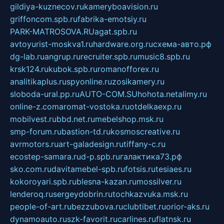
gildiya-kuznecov.ru
kameryboavision.ru
griffoncom.spb.ru
fabrika-emotsiy.ru
PARK-MATROSOVA.RU
agat.spb.ru
avtoyurist-moskva1.ru
hardware.org.ru
схема-авто.рф
dg-lab.ru
angrup.ru
recruiter.spb.ru
music8.spb.ru
krsk124.ru
kubok.spb.ru
romanofforex.ru
analitikaplus.ru
spyonline.ru
zosikamery.ru
sloboda-ural.pp.ru
AUTO-COM.SU
hohota.net
alimy.ru
online-z.com
aromat-vostoka.ru
otdelkaexp.ru
mobilvest.ru
bbd.net.ru
mebelshop.msk.ru
smp-forum.ru
bastion-td.ru
kosmoscreative.ru
avrmotors.ru
art-galadesign.ru
tiffany-c.ru
ecostep-samara.ru
d-p.spb.ru
галактика73.рф
sko.com.ru
davitamebel-spb.ru
fotsis.ru
tesiaes.ru
kokoroyari.spb.ru
blesna-kazan.ru
mossilver.ru
lenderoq.ru
sergeydobrin.ru
tochkazvuka.msk.ru
people-of-art.ru
bezzubova.ru
clubtibet.ru
orior-aks.ru
dynamoauto.ru
szk-favorit.ru
carlines.ru
flatnsk.ru