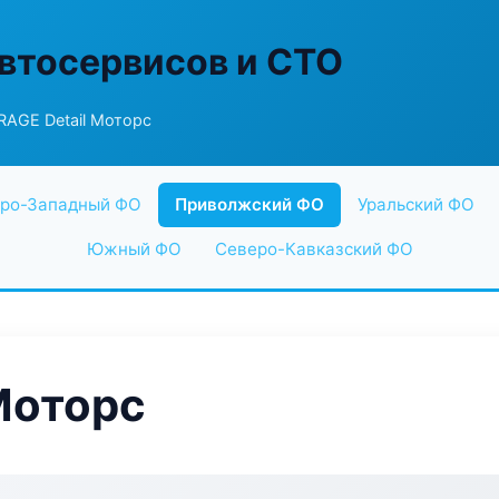
втосервисов и СТО
AGE Detail Моторс
ро-Западный ФО
Приволжский ФО
Уральский ФО
Южный ФО
Северо-Кавказский ФО
Моторс