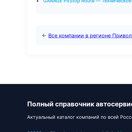
GARAGE PitStop Route — Техническо
←
Все компании в регионе Приво
Полный справочник автосерви
Актуальный каталог компаний по всей Рос