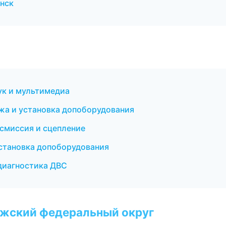
янск
ук и мультимедиа
ажа и установка допоборудования
нсмиссия и сцепление
становка допоборудования
 диагностика ДВС
лжский федеральный округ