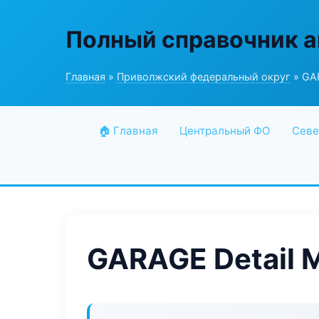
Полный справочник а
Главная
»
Приволжский федеральный округ
» GAR
🏠 Главная
Центральный ФО
Севе
GARAGE Detail 