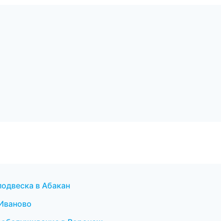
подвеска в Абакан
 Иваново