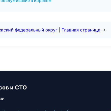
е обслуживание в Воронеж
лжский федеральный округ
|
Главная страница
→
сов и СТО
сии