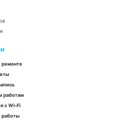
ов
ия
ми
и ремонте
меты
запись
м работам
 с Wi‑Fi
е работы