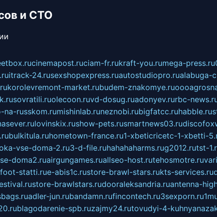
сов и СТО
сии
eetbox.ru
cinemapost.ru
ciam-fr.ru
kraft-you.ru
mega-press.ru
.ru
itrack-24.ru
sexshopexpress.ru
autostudiopro.ru
alabuga-ci
ru
korolevremont-market.ru
budem-znakomye.ru
oooagrosna
k.ru
sovratili.ru
olecoon.ru
vd-dosug.ru
adonyev.ru
rbc-news.r
-na-russkom.ru
mishinlab.ru
neznobi.ru
bigfatcc.ru
habble.ru
s
nasever.ru
lovinskix.ru
show-pets.ru
smartnews03.ru
discofox
.ru
bulkitula.ru
hometown-france.ru
1-xbeticricetc-1-xbetti-5.
oka-vse-doma-2.ru
3-d-file.ru
hahahaharms.ru
g2012.ru
tst-1.
se-doma2.ru
airgungames.ru
allseo-host.ru
tehosmotre.ru
var
foot-statti.ru
e-abis1c.ru
store-brawl-stars.ru
kts-services.ru
stival.ru
store-brawlstars.ru
dooraleksandria.ru
antenna-high
sbags.ru
adler-jun.ru
bandamn.ru
fincontech.ru
3sexporn.ru
1mu
0.ru
blagodarenie-spb.ru
zajmy24.ru
tovudyi-4-kuhnyanazak