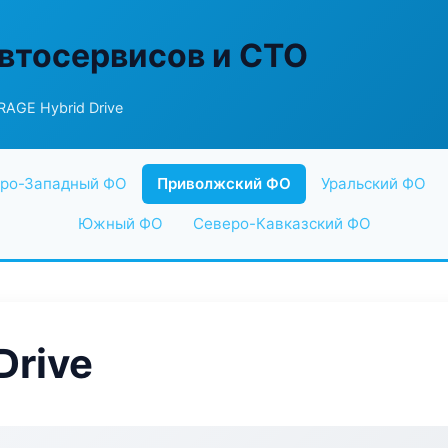
втосервисов и СТО
AGE Hybrid Drive
ро-Западный ФО
Приволжский ФО
Уральский ФО
Южный ФО
Северо-Кавказский ФО
Drive