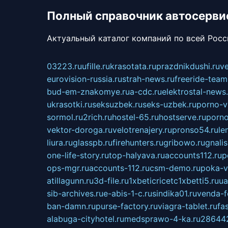
Полный справочник автосерви
Актуальный каталог компаний по всей Рос
03223.ru
ufille.ru
krasotata.ru
prazdnikdushi.ru
v
eurovision-russia.ru
strah-news.ru
freeride-team
bud-em-znakomye.ru
a-cdc.ru
elektrostal-news.
ukrasotki.ru
seksuzbek.ru
seks-uzbek.ru
porno-v
sormol.ru
2rich.ru
hostel-65.ru
hostserve.ru
porno
vektor-doroga.ru
velotrenajery.ru
pronso54.ru
le
liura.ru
glasspb.ru
firehunters.ru
gribowo.ru
gnalis
one-life-story.ru
top-halyava.ru
accounts112.ru
p
ops-mgr.ru
accounts-112.ru
csm-demo.ru
poka-v
atillagunn.ru
3d-file.ru
1xbeticricetc1xbetti5.ru
ua
sib-archives.ru
e-abis-1-c.ru
sindika01.ru
venda-fe
ban-damn.ru
purse-factory.ru
viagra-tablet.ru
fa
alabuga-cityhotel.ru
medsprawo-4-ka.ru
286442