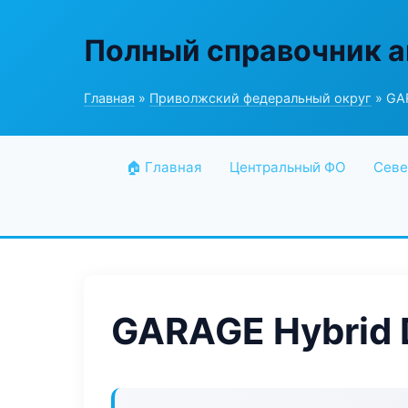
Полный справочник а
Главная
»
Приволжский федеральный округ
» GAR
🏠 Главная
Центральный ФО
Севе
GARAGE Hybrid 