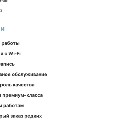
темы
я
ми
е работы
 с Wi‑Fi
запись
вное обслуживание
роль качества
м премиум-класса
м работам
рый заказ редких