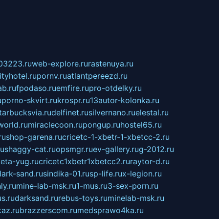
03223.ru
web-explore.ru
rastenuya.ru
tyhotel.ru
pornv.ru
atlantpereezd.ru
b.ru
fpodaso.ru
emfire.ru
pro-otdelky.ru
u
porno-skvirt.ru
krospr.ru
13autor-kolonka.ru
tarbucksvia.ru
delfinet.ru
silvernano.ru
elestal.ru
world.ru
miraclecoon.ru
pongup.ru
hostel65.ru
ru
shop-garena.ru
cricetc-1-xbetr-1-xbetcc-2.ru
ru
shaggy-cat.ru
opsmgr.ru
ev-gallery.ru
g-2012.ru
ieta-yug.ru
cricetc1xbetr1xbetcc2.ru
raytor-d.ru
dark-sand.ru
sindika-01.ru
sp-life.ru
x-legion.ru
ly.ru
mine-lab-msk.ru
1-mus.ru
3-sex-porn.ru
s.ru
darksand.ru
rebus-toys.ru
minelab-msk.ru
az.ru
brazzerscom.ru
medsprawo4ka.ru