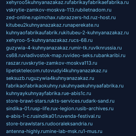
xehyroo5kuhnyanazakaz.ru
fabrikayfabrikaefabrika.ru
vskrytie-zamkov-moskva-113.ru
biletnadom.ru
zed-online.ru
pimchax.ru
brazzers-hd.ru
z-host.ru
kitubeu2kuhnyanazakaz.ru
naperekate.ru
kuhnyaofabrikaufabrik.ru
kitubeu-2-kuhnyanazakaz.ru
xehyroo-5-kuhnyanazakaz.ru
cs-68.ru
guzywia-4-kuhnyanazakaz.ru
mir-tk.ru
vlknrussia.ru
cs68.ru
vladivostok-map.ru
video-seks.ru
bankaribi.ru
raszar.ru
vskrytie-zamkov-moskva113.ru
lipetsktelecom.ru
tovudyi4kuhnyanazakaz.ru
seksuzb.ru
guzywia4kuhnyanazakaz.ru
fabrikaofabrikaokuhny.ru
kuhnyaekuhnyaafabrika.ru
kuhnyaykuhnyayfabrika.ru
e-abis1c.ru
store-brawl-stars.ru
kts-services.ru
dark-sand.ru
sindika-01.ru
sp-life.ru
x-legion.ru
sib-archives.ru
e-abis-1-c.ru
sindika01.ru
venda-festival.ru
store-brawlstars.ru
dooraleksandria.ru
antenna-highly.ru
mine-lab-msk.ru
1-mus.ru