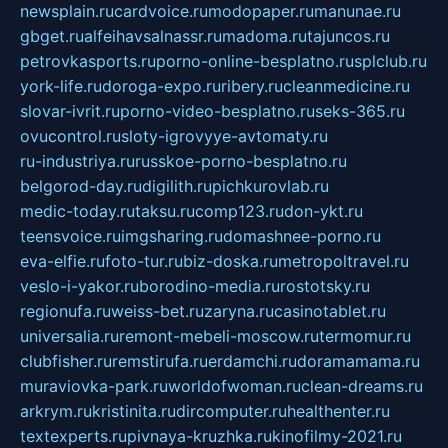
newsplain.ru
cardvoice.ru
modopaper.ru
manunae.ru
gbget.ru
alfeihavsalnassr.ru
madoma.ru
tajuncos.ru
petrovkasports.ru
porno-online-besplatno.ru
splclub.ru
york-life.ru
doroga-expo.ru
ribery.ru
cleanmedicine.ru
slovar-ivrit.ru
porno-video-besplatno.ru
seks-365.ru
ovucontrol.ru
sloty-igrovyye-avtomaty.ru
ru-industriya.ru
russkoe-porno-besplatno.ru
belgorod-day.ru
digilith.ru
pichkurovlab.ru
medic-today.ru
taksu.ru
comp123.ru
don-ykt.ru
teensvoice.ru
imgsharing.ru
domashnee-porno.ru
eva-elfie.ru
foto-tur.ru
biz-doska.ru
metropoltravel.ru
veslo-i-yakor.ru
borodino-media.ru
rostotsky.ru
regionufa.ru
weiss-bet.ru
zaryna.ru
casinotablet.ru
universalia.ru
remont-mebeli-moscow.ru
termomur.ru
clubfisher.ru
remstirufa.ru
erdamchi.ru
doramamama.ru
muraviovka-park.ru
worldofwoman.ru
clean-dreams.ru
arkrym.ru
kristinita.ru
dircomputer.ru
healthenter.ru
textexperts.ru
pivnaya-kruzhka.ru
kinofilmy-2021.ru