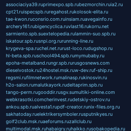
associaciya39.ru
primexpo.spb.ru
bezmorchin.ru
ia2.ru
cpt21.ru
ispecspb.ru
regahost.ru
kolosok-elita.ru
tae-kwon.ru
consrio.com.ru
insiam.ru
avegainfo.ru
archery161.ru
bigencyclica.ru
vlast16.ru
korru.net
sarmiento.spb.su
extelopedia.ru
lammin-suo.spb.ru
iskatour.spb.ru
snpi.org.ru
running-line.ru
krygeva-spa.ru
chel.net.ru
rust-loco.ru
dugshop.ru
hl-beta.spb.ru
school494.spb.ru
mymubaby.ru
epoha-metalband.ru
ngr.spb.ru
rusgosnews.com
dieselvostok.ru
24hostel.msk.ru
w-dev.ru
f-ship.ru
regsmi.ru
filmnetwork.ru
malinasp.ru
kinosvin.ru
h2o-salon.ru
malutkayork.ru
deltaprim.spb.ru
tango-perm.ru
gooddir.ru
sgv.su
multiki-online.com
webkrasotki.com
cherinvest.ru
detskiy-ostrov.ru
ankou.spb.ru
alvesta1.ru
pdf-creator.ru
nix-files.org.ru
sakhatoday.ru
elektrikersymboler.ru
sputnikyes.ru
golf2club.msk.ru
aeforums.ru
zallclub.ru
multimodal.msk.ru
habaigry.ru
haikko.ru
sobakopedia.ru