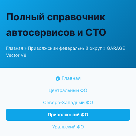
Полный справочник
автосервисов и СТО
Главная
»
Приволжский федеральный округ
» GARAGE
Vector V8
🏠 Главная
Центральный ФО
Северо-Западный ФО
Приволжский ФО
Уральский ФО