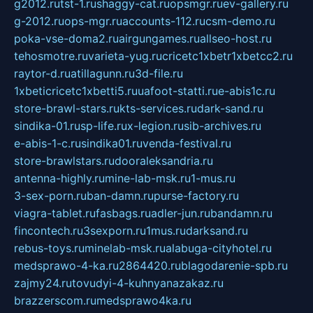
g2012.ru
tst-1.ru
shaggy-cat.ru
opsmgr.ru
ev-gallery.ru
g-2012.ru
ops-mgr.ru
accounts-112.ru
csm-demo.ru
poka-vse-doma2.ru
airgungames.ru
allseo-host.ru
tehosmotre.ru
varieta-yug.ru
cricetc1xbetr1xbetcc2.ru
raytor-d.ru
atillagunn.ru
3d-file.ru
1xbeticricetc1xbetti5.ru
uafoot-statti.ru
e-abis1c.ru
store-brawl-stars.ru
kts-services.ru
dark-sand.ru
sindika-01.ru
sp-life.ru
x-legion.ru
sib-archives.ru
e-abis-1-c.ru
sindika01.ru
venda-festival.ru
store-brawlstars.ru
dooraleksandria.ru
antenna-highly.ru
mine-lab-msk.ru
1-mus.ru
3-sex-porn.ru
ban-damn.ru
purse-factory.ru
viagra-tablet.ru
fasbags.ru
adler-jun.ru
bandamn.ru
fincontech.ru
3sexporn.ru
1mus.ru
darksand.ru
rebus-toys.ru
minelab-msk.ru
alabuga-cityhotel.ru
medsprawo-4-ka.ru
2864420.ru
blagodarenie-spb.ru
zajmy24.ru
tovudyi-4-kuhnyanazakaz.ru
brazzerscom.ru
medsprawo4ka.ru