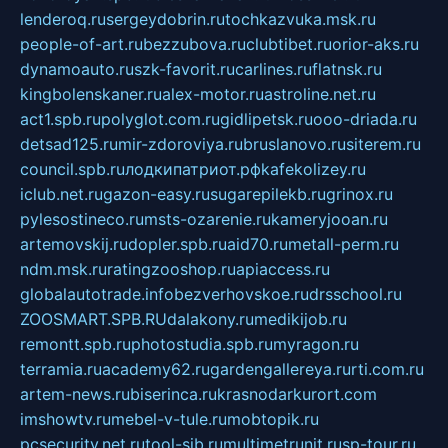
lenderoq.ru
sergeydobrin.ru
tochkazvuka.msk.ru
people-of-art.ru
bezzubova.ru
clubtibet.ru
orior-aks.ru
dynamoauto.ru
szk-favorit.ru
carlines.ru
flatnsk.ru
kingbolenskaner.ru
alex-motor.ru
astroline.net.ru
act1.spb.ru
polyglot.com.ru
gidlipetsk.ru
ooo-driada.ru
detsad125.ru
mir-zdoroviya.ru
bruslanovo.ru
siterem.ru
council.spb.ru
лодкипатриот.рф
kafekolizey.ru
iclub.net.ru
gazon-easy.ru
sugarepilekb.ru
grinox.ru
pylesostineco.ru
msts-ozarenie.ru
kameryjooan.ru
artemovskij.ru
dopler.spb.ru
aid70.ru
metall-perm.ru
ndm.msk.ru
ratingzooshop.ru
apiaccess.ru
globalautotrade.info
bezverhovskoe.ru
drsschool.ru
ZOOSMART.SPB.RU
dalakony.ru
medikijob.ru
remontt.spb.ru
photostudia.spb.ru
myragon.ru
terramia.ru
academy62.ru
gardengallereya.ru
rti.com.ru
artem-news.ru
biserinca.ru
krasnodarkurort.com
imshowtv.ru
mebel-v-tule.ru
mobtopik.ru
pcsecurity.net.ru
tool-sib.ru
multimetrunit.ru
sp-tour.ru