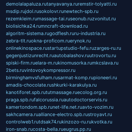
demolalapaluza.ru
tanyavanya.ru
remstir-tolyatti.ru
msdip.ru
jdol.ru
sokolovr.ru
newtech-spb.ru
rezemkleim.ru
massage-tai.ru
seonub.ru
zvonitut.ru
biolisichka24.ru
mncraft-download.ru
algoritm-sistema.ru
godflesh.ru
ru-industria.ru
zebra-tlt.ru
okna-proficom.ru
erynok.ru
onlinekinospace.ru
startupstudio-fefu.ru
zarges-ru.ru
gegenjustizunrecht.ru
autobalashov.ru
utrovortu.ru
spiski-firm.ru
elara-m.ru
kinomusorka.ru
mkcslava.ru
2bets.ru
vintovoykompressor.ru
birminghamvsfulham.ru
sarmat-komp.ru
pioneeri.ru
amadis-chocolate.ru
shkurki-karakulya.ru
kanotiforet.spb.ru
tutmassage.ru
ecolog.org.ru
praga.spb.ru
falcorussia.ru
autodoctorservis.ru
kamertondom.spb.ru
net-life.net.ru
avto-vozim.ru
sakhcamera.ru
alliance-electro.spb.ru
stroyavt.ru
controlweb1.ru
tdsak74.ru
kinzozo-ru.ru
kvotka.ru
iron-snab.ru
costa-bella.ru
eugrus.pp.ru