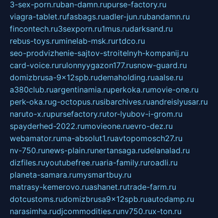
3-sex-porn.ru
ban-damn.ru
purse-factory.ru
viagra-tablet.ru
fasbags.ru
adler-jun.ru
bandamn.ru
fincontech.ru
3sexporn.ru
1mus.ru
darksand.ru
rebus-toys.ru
minelab-msk.ru
rtdco.ru
seo-prodvizhenie-sajtov-stroitelnyh-kompanij.ru
card-voice.ru
rulonnyygazon177.ru
snow-guard.ru
domizbrusa-9x12spb.ru
demaholding.ru
aalse.ru
a380club.ru
argentinamia.ru
perkoka.ru
movie-one.ru
perk-oka.ru
g-octopus.ru
sibarchives.ru
andreislyusar.ru
naruto-x.ru
pursefactory.ru
tor-lyubov-i-grom.ru
spayderhed-2022.ru
movieone.ru
evro-dez.ru
webamator.ru
ma-absolut1.ru
avtopomosch27.ru
nv-750.ru
news-plain.ru
nertansaga.ru
delanalad.ru
dizfiles.ru
youtubefree.ru
aria-family.ru
roadli.ru
planeta-samara.ru
mysmartbuy.ru
matrasy-kemerovo.ru
ashanet.ru
trade-farm.ru
dotcustoms.ru
domizbrusa9x12spb.ru
autodamp.ru
narasimha.ru
djcommodities.ru
nv750.ru
x-ton.ru