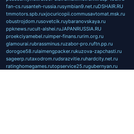
fan-cs.ru
santeh-russia.ru
symbian9.net.ru
DSHAIR.RU
tmmotors.spb.ru
xjocuricopii.com
musavtomat.msk.ru
obustrojdom.ru
sovetcik.ru
ybaranovskaya.ru
ppknews.ru
cult-alshei.ru
JAPANRUSSIA.RU
proekciyamebel.ru
imper-finans.ru
rim.org.ru
glamourai.ru
brassminus.ru
zabor-pro.ru
ftn.pp.ru
dorogoe58.ru
laimengpacker.ru
kuzova-zapchasti.ru
sageerp.ru
taxodrom.ru
dsrazvitie.ru
hardcity.net.ru
ratinghomegames.ru
topservice25.ru
gubernyan.ru
gtglasslined.ru
ii4.ru
tssport.spb.ru
andorra24.com
blackwallstreet.ru
oboimos.ru
optim-doors.com.ru
ikuch.ru
nycr.org.ru
npa21.ru
vremya-ch.spb.ru
desert000.ru
ivtorgi.ru
ifiori.ru
catalog-statei.ru
dcv.org.ru
spetsmaster174.ru
ipkameryhiseeu.ru
dum26.ru
ruspol.spb.ru
fr-opendp.ru
kam-solnyshko.ru
cheyenne-arapaho.ru
sevzapmetal.spb.ru
ted-lapidus.spb.ru
parasite-eliminator.ru
sigma-complete.ru
modernworld.ru
dama-moda.ru