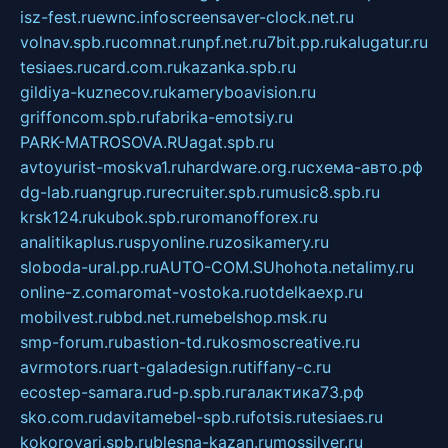
isz-fest.ru
ewnc.info
screensaver-clock.net.ru
volnav.spb.ru
comnat.ru
npf.net.ru
7bit.pp.ru
kalugatur.ru
tesiaes.ru
card.com.ru
kazanka.spb.ru
gildiya-kuznecov.ru
kameryboavision.ru
griffoncom.spb.ru
fabrika-emotsiy.ru
PARK-MATROSOVA.RU
agat.spb.ru
avtoyurist-moskva1.ru
hardware.org.ru
схема-авто.рф
dg-lab.ru
angrup.ru
recruiter.spb.ru
music8.spb.ru
krsk124.ru
kubok.spb.ru
romanofforex.ru
analitikaplus.ru
spyonline.ru
zosikamery.ru
sloboda-ural.pp.ru
AUTO-COM.SU
hohota.net
alimy.ru
online-z.com
aromat-vostoka.ru
otdelkaexp.ru
mobilvest.ru
bbd.net.ru
mebelshop.msk.ru
smp-forum.ru
bastion-td.ru
kosmoscreative.ru
avrmotors.ru
art-galadesign.ru
tiffany-c.ru
ecostep-samara.ru
d-p.spb.ru
галактика73.рф
sko.com.ru
davitamebel-spb.ru
fotsis.ru
tesiaes.ru
kokoroyari.spb.ru
blesna-kazan.ru
mossilver.ru