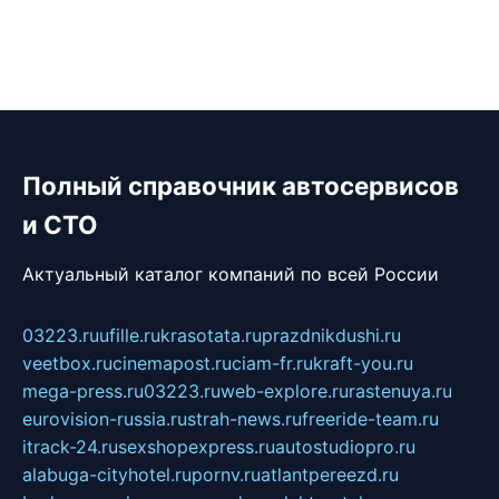
Полный справочник автосервисов
и СТО
Актуальный каталог компаний по всей России
03223.ru
ufille.ru
krasotata.ru
prazdnikdushi.ru
veetbox.ru
cinemapost.ru
ciam-fr.ru
kraft-you.ru
mega-press.ru
03223.ru
web-explore.ru
rastenuya.ru
eurovision-russia.ru
strah-news.ru
freeride-team.ru
itrack-24.ru
sexshopexpress.ru
autostudiopro.ru
alabuga-cityhotel.ru
pornv.ru
atlantpereezd.ru