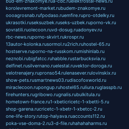
bud-em-znakomye.ru
a-cdc.ru
elektrostal-news.ru
korolevremont-market.ru
budem-znakomye.ru
oooagrosnab.ru
fpodaso.ru
emfire.ru
pro-otdelky.ru
ukrasotki.ru
seksuzbek.ru
seks-uzbek.ru
porno-vk.ru
sovratili.ru
olecoon.ru
vd-dosug.ru
adonyev.ru
rbc-news.ru
porno-skvirt.ru
krospr.ru
13autor-kolonka.ru
sormol.ru
2rich.ru
hostel-65.ru
hostserve.ru
porno-na-russkom.ru
mishinlab.ru
neznobi.ru
bigfatcc.ru
habble.ru
starbucksvia.ru
delfinet.ru
silvernano.ru
elestal.ru
vektor-doroga.ru
velotrenajery.ru
pronso54.ru
lenasever.ru
lovinskix.ru
show-pets.ru
smartnews03.ru
discofoxworld.ru
miraclecoon.ru
pongup.ru
hostel65.ru
liura.ru
glasspb.ru
firehunters.ru
gribowo.ru
gnalis.ru
bulkitula.ru
hometown-france.ru
1-xbeticricetc-1-xbetti-5.ru
shop-garena.ru
cricetc-1-xbetr-1-xbetcc-2.ru
one-life-story.ru
top-halyava.ru
accounts112.ru
poka-vse-doma-2.ru
3-d-file.ru
hahahaharms.ru