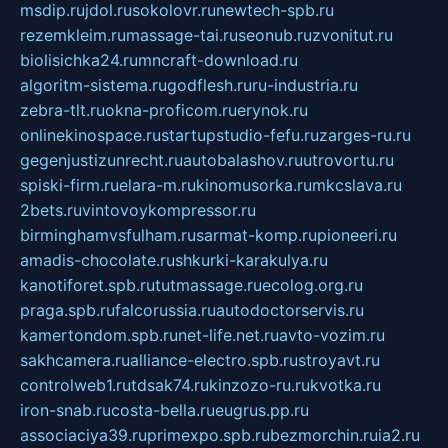
msdip.ru
jdol.ru
sokolovr.ru
newtech-spb.ru
rezemkleim.ru
massage-tai.ru
seonub.ru
zvonitut.ru
biolisichka24.ru
mncraft-download.ru
algoritm-sistema.ru
godflesh.ru
ru-industria.ru
zebra-tlt.ru
okna-proficom.ru
erynok.ru
onlinekinospace.ru
startupstudio-fefu.ru
zarges-ru.ru
gegenjustizunrecht.ru
autobalashov.ru
utrovortu.ru
spiski-firm.ru
elara-m.ru
kinomusorka.ru
mkcslava.ru
2bets.ru
vintovoykompressor.ru
birminghamvsfulham.ru
sarmat-komp.ru
pioneeri.ru
amadis-chocolate.ru
shkurki-karakulya.ru
kanotiforet.spb.ru
tutmassage.ru
ecolog.org.ru
praga.spb.ru
falcorussia.ru
autodoctorservis.ru
kamertondom.spb.ru
net-life.net.ru
avto-vozim.ru
sakhcamera.ru
alliance-electro.spb.ru
stroyavt.ru
controlweb1.ru
tdsak74.ru
kinzozo-ru.ru
kvotka.ru
iron-snab.ru
costa-bella.ru
eugrus.pp.ru
associaciya39.ru
primexpo.spb.ru
bezmorchin.ru
ia2.ru