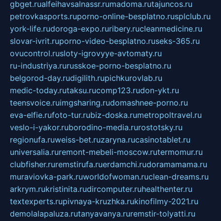
gbget.ru
alfeihavsalnassr.ru
madoma.ru
tajuncos.ru
petrovkasports.ru
porno-online-besplatno.ru
splclub.ru
york-life.ru
doroga-expo.ru
ribery.ru
cleanmedicine.ru
slovar-ivrit.ru
porno-video-besplatno.ru
seks-365.ru
ovucontrol.ru
sloty-igrovyye-avtomaty.ru
ru-industriya.ru
russkoe-porno-besplatno.ru
belgorod-day.ru
digilith.ru
pichkurovlab.ru
medic-today.ru
taksu.ru
comp123.ru
don-ykt.ru
teensvoice.ru
imgsharing.ru
domashnee-porno.ru
eva-elfie.ru
foto-tur.ru
biz-doska.ru
metropoltravel.ru
veslo-i-yakor.ru
borodino-media.ru
rostotsky.ru
regionufa.ru
weiss-bet.ru
zaryna.ru
casinotablet.ru
universalia.ru
remont-mebeli-moscow.ru
termomur.ru
clubfisher.ru
remstirufa.ru
erdamchi.ru
doramamama.ru
muraviovka-park.ru
worldofwoman.ru
clean-dreams.ru
arkrym.ru
kristinita.ru
dircomputer.ru
healthenter.ru
textexperts.ru
pivnaya-kruzhka.ru
kinofilmy-2021.ru
demolalapaluza.ru
tanyavanya.ru
remstir-tolyatti.ru