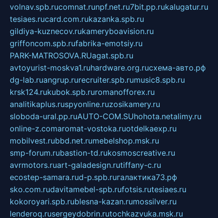
volnav.spb.ru
comnat.ru
npf.net.ru
7bit.pp.ru
kalugatur.ru
tesiaes.ru
card.com.ru
kazanka.spb.ru
gildiya-kuznecov.ru
kameryboavision.ru
griffoncom.spb.ru
fabrika-emotsiy.ru
PARK-MATROSOVA.RU
agat.spb.ru
avtoyurist-moskva1.ru
hardware.org.ru
схема-авто.рф
dg-lab.ru
angrup.ru
recruiter.spb.ru
music8.spb.ru
krsk124.ru
kubok.spb.ru
romanofforex.ru
analitikaplus.ru
spyonline.ru
zosikamery.ru
sloboda-ural.pp.ru
AUTO-COM.SU
hohota.net
alimy.ru
online-z.com
aromat-vostoka.ru
otdelkaexp.ru
mobilvest.ru
bbd.net.ru
mebelshop.msk.ru
smp-forum.ru
bastion-td.ru
kosmoscreative.ru
avrmotors.ru
art-galadesign.ru
tiffany-c.ru
ecostep-samara.ru
d-p.spb.ru
галактика73.рф
sko.com.ru
davitamebel-spb.ru
fotsis.ru
tesiaes.ru
kokoroyari.spb.ru
blesna-kazan.ru
mossilver.ru
lenderoq.ru
sergeydobrin.ru
tochkazvuka.msk.ru