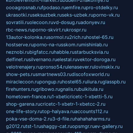
korolevremont-market.ru
budem-znakomye.ru
oooagrosnab.ru
fpodaso.ru
emfire.ru
pro-otdelky.ru
ukrasotki.ru
seksuzbek.ru
seks-uzbek.ru
porno-vk.ru
sovratili.ru
olecoon.ru
vd-dosug.ru
adonyev.ru
rbc-news.ru
porno-skvirt.ru
krospr.ru
13autor-kolonka.ru
sormol.ru
2rich.ru
hostel-65.ru
hostserve.ru
porno-na-russkom.ru
mishinlab.ru
neznobi.ru
bigfatcc.ru
habble.ru
starbucksvia.ru
delfinet.ru
silvernano.ru
elestal.ru
vektor-doroga.ru
velotrenajery.ru
pronso54.ru
lenasever.ru
lovinskix.ru
show-pets.ru
smartnews03.ru
discofoxworld.ru
miraclecoon.ru
pongup.ru
hostel65.ru
liura.ru
glasspb.ru
firehunters.ru
gribowo.ru
gnalis.ru
bulkitula.ru
hometown-france.ru
1-xbeticricetc-1-xbetti-5.ru
shop-garena.ru
cricetc-1-xbetr-1-xbetcc-2.ru
one-life-story.ru
top-halyava.ru
accounts112.ru
poka-vse-doma-2.ru
3-d-file.ru
hahahaharms.ru
g2012.ru
tst-1.ru
shaggy-cat.ru
opsmgr.ru
ev-gallery.ru