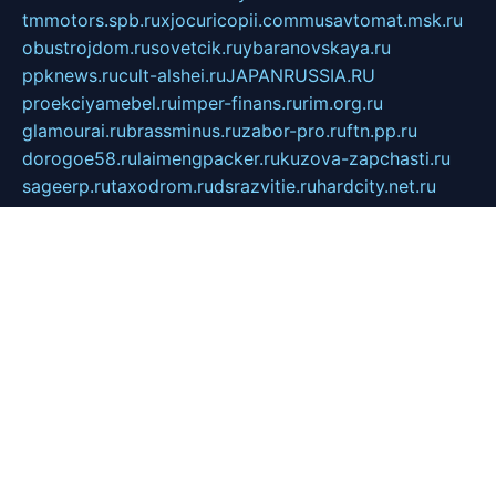
tmmotors.spb.ru
xjocuricopii.com
musavtomat.msk.ru
obustrojdom.ru
sovetcik.ru
ybaranovskaya.ru
ppknews.ru
cult-alshei.ru
JAPANRUSSIA.RU
proekciyamebel.ru
imper-finans.ru
rim.org.ru
glamourai.ru
brassminus.ru
zabor-pro.ru
ftn.pp.ru
dorogoe58.ru
laimengpacker.ru
kuzova-zapchasti.ru
sageerp.ru
taxodrom.ru
dsrazvitie.ru
hardcity.net.ru
ratinghomegames.ru
topservice25.ru
gubernyan.ru
gtglasslined.ru
ii4.ru
tssport.spb.ru
andorra24.com
blackwallstreet.ru
oboimos.ru
optim-doors.com.ru
ikuch.ru
nycr.org.ru
npa21.ru
vremya-ch.spb.ru
desert000.ru
ivtorgi.ru
ifiori.ru
catalog-statei.ru
dcv.org.ru
spetsmaster174.ru
ipkameryhiseeu.ru
dum26.ru
ruspol.spb.ru
fr-opendp.ru
kam-solnyshko.ru
cheyenne-arapaho.ru
sevzapmetal.spb.ru
ted-lapidus.spb.ru
parasite-eliminator.ru
sigma-complete.ru
modernworld.ru
dama-moda.ru
eholot-group.ru
sk-nvkz.ru
DRONGOLD.RU