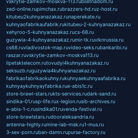
vskrytie-zamkov-moskva-113.ru
biletnadom.ru
zed-online.ru
pimchax.ru
brazzers-hd.ru
z-host.ru
kitubeu2kuhnyanazakaz.ru
naperekate.ru
kuhnyaofabrikaufabrik.ru
kitubeu-2-kuhnyanazakaz.ru
xehyroo-5-kuhnyanazakaz.ru
cs-68.ru
guzywia-4-kuhnyanazakaz.ru
mir-tk.ru
vlknrussia.ru
cs68.ru
vladivostok-map.ru
video-seks.ru
bankaribi.ru
raszar.ru
vskrytie-zamkov-moskva113.ru
lipetsktelecom.ru
tovudyi4kuhnyanazakaz.ru
seksuzb.ru
guzywia4kuhnyanazakaz.ru
fabrikaofabrikaokuhny.ru
kuhnyaekuhnyaafabrika.ru
kuhnyaykuhnyayfabrika.ru
e-abis1c.ru
store-brawl-stars.ru
kts-services.ru
dark-sand.ru
sindika-01.ru
sp-life.ru
x-legion.ru
sib-archives.ru
e-abis-1-c.ru
sindika01.ru
venda-festival.ru
store-brawlstars.ru
dooraleksandria.ru
antenna-highly.ru
mine-lab-msk.ru
1-mus.ru
3-sex-porn.ru
ban-damn.ru
purse-factory.ru