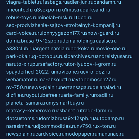
viagra-tablet.ru
fasbags.ru
adler-jun.ru
bandamn.ru
fincontech.ru
3sexporn.ru
1mus.ru
darksand.ru
rebus-toys.ru
minelab-msk.ru
rtdco.ru
seo-prodvizhenie-sajtov-stroitelnyh-kompanij.ru
card-voice.ru
rulonnyygazon177.ru
snow-guard.ru
domizbrusa-9x12spb.ru
demaholding.ru
aalse.ru
a380club.ru
argentinamia.ru
perkoka.ru
movie-one.ru
perk-oka.ru
g-octopus.ru
sibarchives.ru
andreislyusar.ru
naruto-x.ru
pursefactory.ru
tor-lyubov-i-grom.ru
spayderhed-2022.ru
movieone.ru
evro-dez.ru
webamator.ru
ma-absolut1.ru
avtopomosch27.ru
nv-750.ru
news-plain.ru
nertansaga.ru
delanalad.ru
dizfiles.ru
youtubefree.ru
aria-family.ru
roadli.ru
planeta-samara.ru
mysmartbuy.ru
matrasy-kemerovo.ru
ashanet.ru
trade-farm.ru
dotcustoms.ru
domizbrusa9x12spb.ru
autodamp.ru
narasimha.ru
djcommodities.ru
nv750.ru
x-ton.ru
newsplain.ru
cardvoice.ru
modopaper.ru
manunae.ru