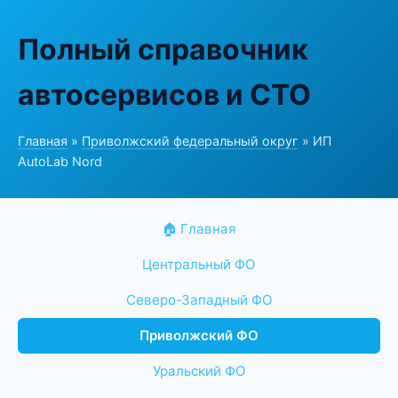
Полный справочник
автосервисов и СТО
Главная
»
Приволжский федеральный округ
» ИП
AutoLab Nord
🏠 Главная
Центральный ФО
Северо-Западный ФО
Приволжский ФО
Уральский ФО