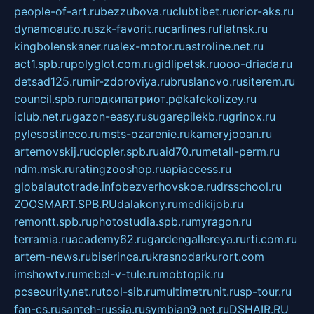
people-of-art.ru
bezzubova.ru
clubtibet.ru
orior-aks.ru
dynamoauto.ru
szk-favorit.ru
carlines.ru
flatnsk.ru
kingbolenskaner.ru
alex-motor.ru
astroline.net.ru
act1.spb.ru
polyglot.com.ru
gidlipetsk.ru
ooo-driada.ru
detsad125.ru
mir-zdoroviya.ru
bruslanovo.ru
siterem.ru
council.spb.ru
лодкипатриот.рф
kafekolizey.ru
iclub.net.ru
gazon-easy.ru
sugarepilekb.ru
grinox.ru
pylesostineco.ru
msts-ozarenie.ru
kameryjooan.ru
artemovskij.ru
dopler.spb.ru
aid70.ru
metall-perm.ru
ndm.msk.ru
ratingzooshop.ru
apiaccess.ru
globalautotrade.info
bezverhovskoe.ru
drsschool.ru
ZOOSMART.SPB.RU
dalakony.ru
medikijob.ru
remontt.spb.ru
photostudia.spb.ru
myragon.ru
terramia.ru
academy62.ru
gardengallereya.ru
rti.com.ru
artem-news.ru
biserinca.ru
krasnodarkurort.com
imshowtv.ru
mebel-v-tule.ru
mobtopik.ru
pcsecurity.net.ru
tool-sib.ru
multimetrunit.ru
sp-tour.ru
fan-cs.ru
santeh-russia.ru
symbian9.net.ru
DSHAIR.RU