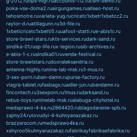
g-2012.ru
ops-mgr.ru
accounts-112.ru
csm-demo.ru
poka-vse-doma2.ru
airgungames.ru
allseo-host.ru
tehosmotre.ru
varieta-yug.ru
cricetc1xbetr1xbetcc2.ru
raytor-d.ru
atillagunn.ru
3d-file.ru
1xbeticricetc1xbetti5.ru
uafoot-statti.ru
e-abis1c.ru
store-brawl-stars.ru
kts-services.ru
dark-sand.ru
sindika-01.ru
sp-life.ru
x-legion.ru
sib-archives.ru
e-abis-1-c.ru
sindika01.ru
venda-festival.ru
store-brawlstars.ru
dooraleksandria.ru
antenna-highly.ru
mine-lab-msk.ru
1-mus.ru
3-sex-porn.ru
ban-damn.ru
purse-factory.ru
viagra-tablet.ru
fasbags.ru
adler-jun.ru
bandamn.ru
fincontech.ru
3sexporn.ru
1mus.ru
darksand.ru
rebus-toys.ru
minelab-msk.ru
alabuga-cityhotel.ru
medsprawo-4-ka.ru
2864420.ru
blagodarenie-spb.ru
zajmy24.ru
tovudyi-4-kuhnyanazakaz.ru
brazzerscom.ru
medsprawo4ka.ru
xehyroo5kuhnyanazakaz.ru
fabrikayfabrikaefabrika.ru