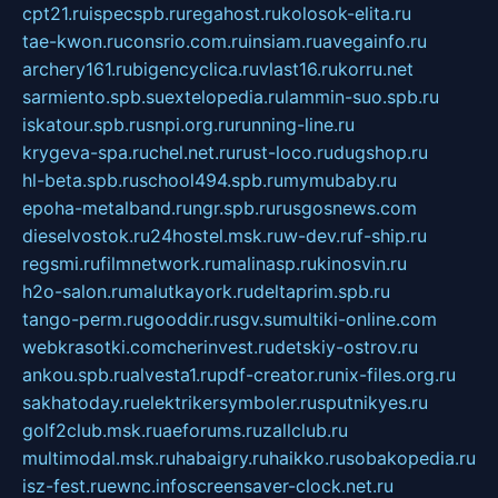
cpt21.ru
ispecspb.ru
regahost.ru
kolosok-elita.ru
tae-kwon.ru
consrio.com.ru
insiam.ru
avegainfo.ru
archery161.ru
bigencyclica.ru
vlast16.ru
korru.net
sarmiento.spb.su
extelopedia.ru
lammin-suo.spb.ru
iskatour.spb.ru
snpi.org.ru
running-line.ru
krygeva-spa.ru
chel.net.ru
rust-loco.ru
dugshop.ru
hl-beta.spb.ru
school494.spb.ru
mymubaby.ru
epoha-metalband.ru
ngr.spb.ru
rusgosnews.com
dieselvostok.ru
24hostel.msk.ru
w-dev.ru
f-ship.ru
regsmi.ru
filmnetwork.ru
malinasp.ru
kinosvin.ru
h2o-salon.ru
malutkayork.ru
deltaprim.spb.ru
tango-perm.ru
gooddir.ru
sgv.su
multiki-online.com
webkrasotki.com
cherinvest.ru
detskiy-ostrov.ru
ankou.spb.ru
alvesta1.ru
pdf-creator.ru
nix-files.org.ru
sakhatoday.ru
elektrikersymboler.ru
sputnikyes.ru
golf2club.msk.ru
aeforums.ru
zallclub.ru
multimodal.msk.ru
habaigry.ru
haikko.ru
sobakopedia.ru
isz-fest.ru
ewnc.info
screensaver-clock.net.ru