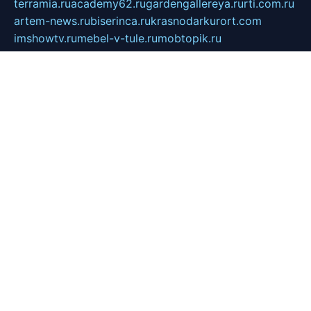
terramia.ru
academy62.ru
gardengallereya.ru
rti.com.ru
artem-news.ru
biserinca.ru
krasnodarkurort.com
imshowtv.ru
mebel-v-tule.ru
mobtopik.ru
pcsecurity.net.ru
tool-sib.ru
multimetrunit.ru
sp-tour.ru
fan-cs.ru
santeh-russia.ru
symbian9.net.ru
DSHAIR.RU
tmmotors.spb.ru
xjocuricopii.com
musavtomat.msk.ru
obustrojdom.ru
sovetcik.ru
ybaranovskaya.ru
ppknews.ru
cult-alshei.ru
JAPANRUSSIA.RU
proekciyamebel.ru
imper-finans.ru
rim.org.ru
glamourai.ru
brassminus.ru
zabor-pro.ru
ftn.pp.ru
dorogoe58.ru
laimengpacker.ru
kuzova-zapchasti.ru
sageerp.ru
taxodrom.ru
dsrazvitie.ru
hardcity.net.ru
ratinghomegames.ru
topservice25.ru
gubernyan.ru
gtglasslined.ru
ii4.ru
tssport.spb.ru
andorra24.com
blackwallstreet.ru
oboimos.ru
optim-doors.com.ru
ikuch.ru
nycr.org.ru
npa21.ru
vremya-ch.spb.ru
desert000.ru
ivtorgi.ru
ifiori.ru
catalog-statei.ru
dcv.org.ru
spetsmaster174.ru
ipkameryhiseeu.ru