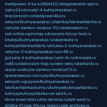
medsprawo-4-ka.ru
2864420.ru
blagodarenie-spb.ru
zajmy24.ru
tovudyi-4-kuhnyanazakaz.ru
brazzerscom.ru
medsprawo4ka.ru
xehyroo5kuhnyanazakaz.ru
fabrikayfabrikaefabrika.ru
vskrytie-zamkov-moskva-113.ru
biletnadom.ru
zed-online.ru
pimchax.ru
brazzers-hd.ru
z-host.ru
kitubeu2kuhnyanazakaz.ru
naperekate.ru
kuhnyaofabrikaufabrik.ru
kitubeu-2-kuhnyanazakaz.ru
xehyroo-5-kuhnyanazakaz.ru
cs-68.ru
guzywia-4-kuhnyanazakaz.ru
mir-tk.ru
vlknrussia.ru
cs68.ru
vladivostok-map.ru
video-seks.ru
bankaribi.ru
raszar.ru
vskrytie-zamkov-moskva113.ru
lipetsktelecom.ru
tovudyi4kuhnyanazakaz.ru
seksuzb.ru
guzywia4kuhnyanazakaz.ru
fabrikaofabrikaokuhny.ru
kuhnyaekuhnyaafabrika.ru
kuhnyaykuhnyayfabrika.ru
e-abis1c.ru
store-brawl-stars.ru
kts-services.ru
dark-sand.ru
sindika-01.ru
sp-life.ru
x-legion.ru
sib-archives.ru