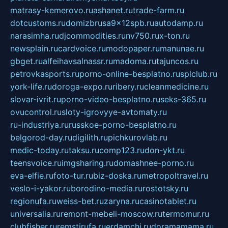
matrasy-kemerovo.ru
ashanet.ru
trade-farm.ru
dotcustoms.ru
domizbrusa9x12spb.ru
autodamp.ru
narasimha.ru
djcommodities.ru
nv750.ru
x-ton.ru
newsplain.ru
cardvoice.ru
modopaper.ru
manunae.ru
gbget.ru
alfeihavsalnassr.ru
madoma.ru
tajuncos.ru
petrovkasports.ru
porno-online-besplatno.ru
splclub.ru
york-life.ru
doroga-expo.ru
ribery.ru
cleanmedicine.ru
slovar-ivrit.ru
porno-video-besplatno.ru
seks-365.ru
ovucontrol.ru
sloty-igrovyye-avtomaty.ru
ru-industriya.ru
russkoe-porno-besplatno.ru
belgorod-day.ru
digilith.ru
pichkurovlab.ru
medic-today.ru
taksu.ru
comp123.ru
don-ykt.ru
teensvoice.ru
imgsharing.ru
domashnee-porno.ru
eva-elfie.ru
foto-tur.ru
biz-doska.ru
metropoltravel.ru
veslo-i-yakor.ru
borodino-media.ru
rostotsky.ru
regionufa.ru
weiss-bet.ru
zaryna.ru
casinotablet.ru
universalia.ru
remont-mebeli-moscow.ru
termomur.ru
clubfisher.ru
remstirufa.ru
erdamchi.ru
doramamama.ru