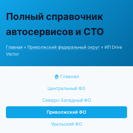
Полный справочник
автосервисов и СТО
Главная
»
Приволжский федеральный округ
» ИП Drive
Vector
🏠 Главная
Центральный ФО
Северо-Западный ФО
Приволжский ФО
Уральский ФО