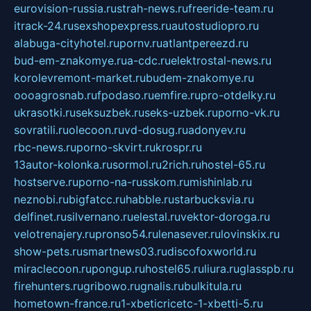
eurovision-russia.ru
strah-news.ru
freeride-team.ru
itrack-24.ru
sexshopexpress.ru
autostudiopro.ru
alabuga-cityhotel.ru
pornv.ru
atlantpereezd.ru
bud-em-znakomye.ru
a-cdc.ru
elektrostal-news.ru
korolevremont-market.ru
budem-znakomye.ru
oooagrosnab.ru
fpodaso.ru
emfire.ru
pro-otdelky.ru
ukrasotki.ru
seksuzbek.ru
seks-uzbek.ru
porno-vk.ru
sovratili.ru
olecoon.ru
vd-dosug.ru
adonyev.ru
rbc-news.ru
porno-skvirt.ru
krospr.ru
13autor-kolonka.ru
sormol.ru
2rich.ru
hostel-65.ru
hostserve.ru
porno-na-russkom.ru
mishinlab.ru
neznobi.ru
bigfatcc.ru
habble.ru
starbucksvia.ru
delfinet.ru
silvernano.ru
elestal.ru
vektor-doroga.ru
velotrenajery.ru
pronso54.ru
lenasever.ru
lovinskix.ru
show-pets.ru
smartnews03.ru
discofoxworld.ru
miraclecoon.ru
pongup.ru
hostel65.ru
liura.ru
glasspb.ru
firehunters.ru
gribowo.ru
gnalis.ru
bulkitula.ru
hometown-france.ru
1-xbeticricetc-1-xbetti-5.ru