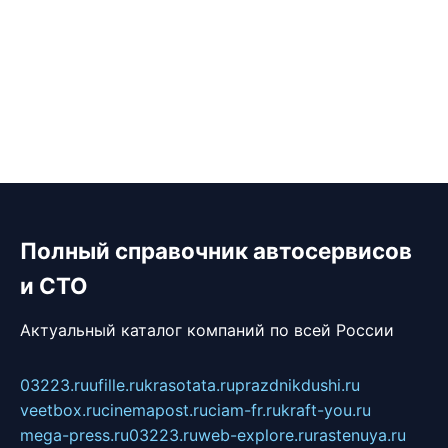
Полный справочник автосервисов
и СТО
Актуальный каталог компаний по всей России
03223.ru
ufille.ru
krasotata.ru
prazdnikdushi.ru
veetbox.ru
cinemapost.ru
ciam-fr.ru
kraft-you.ru
mega-press.ru
03223.ru
web-explore.ru
rastenuya.ru