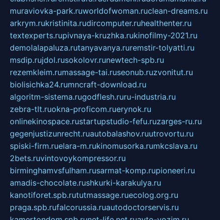
muraviovka-park.ru
worldofwoman.ru
clean-dreams.ru
arkrym.ru
kristinita.ru
dircomputer.ru
healthenter.ru
textexperts.ru
pivnaya-kruzhka.ru
kinofilmy-2021.ru
demolalapaluza.ru
tanyavanya.ru
remstir-tolyatti.ru
msdip.ru
jdol.ru
sokolovr.ru
newtech-spb.ru
rezemkleim.ru
massage-tai.ru
seonub.ru
zvonitut.ru
biolisichka24.ru
mncraft-download.ru
algoritm-sistema.ru
godflesh.ru
ru-industria.ru
zebra-tlt.ru
okna-proficom.ru
erynok.ru
onlinekinospace.ru
startupstudio-fefu.ru
zarges-ru.ru
gegenjustizunrecht.ru
autobalashov.ru
utrovortu.ru
spiski-firm.ru
elara-m.ru
kinomusorka.ru
mkcslava.ru
2bets.ru
vintovoykompressor.ru
birminghamvsfulham.ru
sarmat-komp.ru
pioneeri.ru
amadis-chocolate.ru
shkurki-karakulya.ru
kanotiforet.spb.ru
tutmassage.ru
ecolog.org.ru
praga.spb.ru
falcorussia.ru
autodoctorservis.ru
kamertondom.spb.ru
net-life.net.ru
avto-vozim.ru