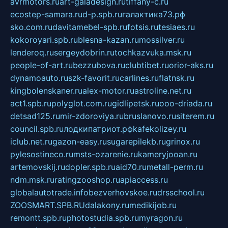
avrmotors.ru
art-galadesign.ru
tiffany-c.ru
ecostep-samara.ru
d-p.spb.ru
галактика73.рф
sko.com.ru
davitamebel-spb.ru
fotsis.ru
tesiaes.ru
kokoroyari.spb.ru
blesna-kazan.ru
mossilver.ru
lenderoq.ru
sergeydobrin.ru
tochkazvuka.msk.ru
people-of-art.ru
bezzubova.ru
clubtibet.ru
orior-aks.ru
dynamoauto.ru
szk-favorit.ru
carlines.ru
flatnsk.ru
kingbolenskaner.ru
alex-motor.ru
astroline.net.ru
act1.spb.ru
polyglot.com.ru
gidlipetsk.ru
ooo-driada.ru
detsad125.ru
mir-zdoroviya.ru
bruslanovo.ru
siterem.ru
council.spb.ru
лодкипатриот.рф
kafekolizey.ru
iclub.net.ru
gazon-easy.ru
sugarepilekb.ru
grinox.ru
pylesostineco.ru
msts-ozarenie.ru
kameryjooan.ru
artemovskij.ru
dopler.spb.ru
aid70.ru
metall-perm.ru
ndm.msk.ru
ratingzooshop.ru
apiaccess.ru
globalautotrade.info
bezverhovskoe.ru
drsschool.ru
ZOOSMART.SPB.RU
dalakony.ru
medikijob.ru
remontt.spb.ru
photostudia.spb.ru
myragon.ru