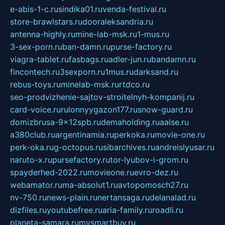
e-abis-1-c.ru
sindika01.ru
venda-festival.ru
store-brawlstars.ru
dooraleksandria.ru
antenna-highly.ru
mine-lab-msk.ru
1-mus.ru
3-sex-porn.ru
ban-damn.ru
purse-factory.ru
viagra-tablet.ru
fasbags.ru
adler-jun.ru
bandamn.ru
fincontech.ru
3sexporn.ru
1mus.ru
darksand.ru
rebus-toys.ru
minelab-msk.ru
rtdco.ru
seo-prodvizhenie-sajtov-stroitelnyh-kompanij.ru
card-voice.ru
rulonnyygazon177.ru
snow-guard.ru
domizbrusa-9x12spb.ru
demaholding.ru
aalse.ru
a380club.ru
argentinamia.ru
perkoka.ru
movie-one.ru
perk-oka.ru
g-octopus.ru
sibarchives.ru
andreislyusar.ru
naruto-x.ru
pursefactory.ru
tor-lyubov-i-grom.ru
spayderhed-2022.ru
movieone.ru
evro-dez.ru
webamator.ru
ma-absolut1.ru
avtopomosch27.ru
nv-750.ru
news-plain.ru
nertansaga.ru
delanalad.ru
dizfiles.ru
youtubefree.ru
aria-family.ru
roadli.ru
planeta-samara.ru
mysmartbuy.ru