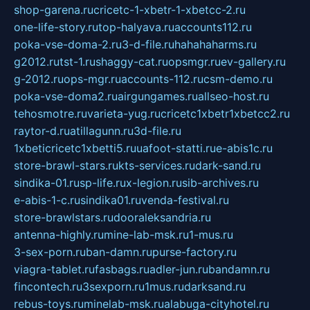
shop-garena.ru
cricetc-1-xbetr-1-xbetcc-2.ru
one-life-story.ru
top-halyava.ru
accounts112.ru
poka-vse-doma-2.ru
3-d-file.ru
hahahaharms.ru
g2012.ru
tst-1.ru
shaggy-cat.ru
opsmgr.ru
ev-gallery.ru
g-2012.ru
ops-mgr.ru
accounts-112.ru
csm-demo.ru
poka-vse-doma2.ru
airgungames.ru
allseo-host.ru
tehosmotre.ru
varieta-yug.ru
cricetc1xbetr1xbetcc2.ru
raytor-d.ru
atillagunn.ru
3d-file.ru
1xbeticricetc1xbetti5.ru
uafoot-statti.ru
e-abis1c.ru
store-brawl-stars.ru
kts-services.ru
dark-sand.ru
sindika-01.ru
sp-life.ru
x-legion.ru
sib-archives.ru
e-abis-1-c.ru
sindika01.ru
venda-festival.ru
store-brawlstars.ru
dooraleksandria.ru
antenna-highly.ru
mine-lab-msk.ru
1-mus.ru
3-sex-porn.ru
ban-damn.ru
purse-factory.ru
viagra-tablet.ru
fasbags.ru
adler-jun.ru
bandamn.ru
fincontech.ru
3sexporn.ru
1mus.ru
darksand.ru
rebus-toys.ru
minelab-msk.ru
alabuga-cityhotel.ru