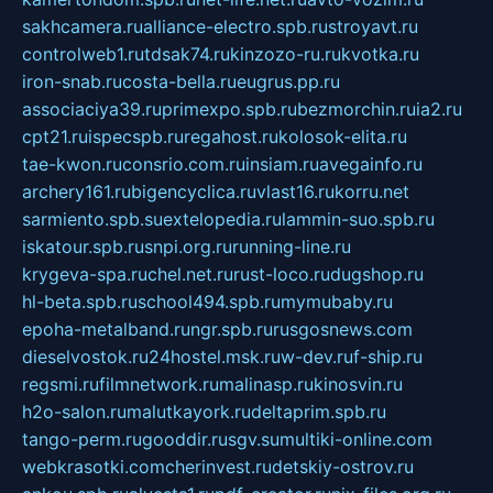
sakhcamera.ru
alliance-electro.spb.ru
stroyavt.ru
controlweb1.ru
tdsak74.ru
kinzozo-ru.ru
kvotka.ru
iron-snab.ru
costa-bella.ru
eugrus.pp.ru
associaciya39.ru
primexpo.spb.ru
bezmorchin.ru
ia2.ru
cpt21.ru
ispecspb.ru
regahost.ru
kolosok-elita.ru
tae-kwon.ru
consrio.com.ru
insiam.ru
avegainfo.ru
archery161.ru
bigencyclica.ru
vlast16.ru
korru.net
sarmiento.spb.su
extelopedia.ru
lammin-suo.spb.ru
iskatour.spb.ru
snpi.org.ru
running-line.ru
krygeva-spa.ru
chel.net.ru
rust-loco.ru
dugshop.ru
hl-beta.spb.ru
school494.spb.ru
mymubaby.ru
epoha-metalband.ru
ngr.spb.ru
rusgosnews.com
dieselvostok.ru
24hostel.msk.ru
w-dev.ru
f-ship.ru
regsmi.ru
filmnetwork.ru
malinasp.ru
kinosvin.ru
h2o-salon.ru
malutkayork.ru
deltaprim.spb.ru
tango-perm.ru
gooddir.ru
sgv.su
multiki-online.com
webkrasotki.com
cherinvest.ru
detskiy-ostrov.ru