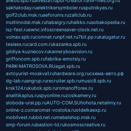
ankou.spb.ru
alvesta1.ru
pdf-creator.ru
nix-files.org.ru
sakhatoday.ru
elektrikersymboler.ru
sputnikyes.ru
golf2club.msk.ru
aeforums.ru
zallclub.ru
multimodal.msk.ru
habaigry.ru
haikko.ru
sobakopedia.ru
isz-fest.ru
ewnc.info
screensaver-clock.net.ru
volnav.spb.ru
comnat.ru
npf.net.ru
7bit.pp.ru
kalugatur.ru
tesiaes.ru
card.com.ru
kazanka.spb.ru
gildiya-kuznecov.ru
kameryboavision.ru
griffoncom.spb.ru
fabrika-emotsiy.ru
PARK-MATROSOVA.RU
agat.spb.ru
avtoyurist-moskva1.ru
hardware.org.ru
схема-авто.рф
dg-lab.ru
angrup.ru
recruiter.spb.ru
music8.spb.ru
krsk124.ru
kubok.spb.ru
romanofforex.ru
analitikaplus.ru
spyonline.ru
zosikamery.ru
sloboda-ural.pp.ru
AUTO-COM.SU
hohota.net
alimy.ru
online-z.com
aromat-vostoka.ru
otdelkaexp.ru
mobilvest.ru
bbd.net.ru
mebelshop.msk.ru
smp-forum.ru
bastion-td.ru
kosmoscreative.ru