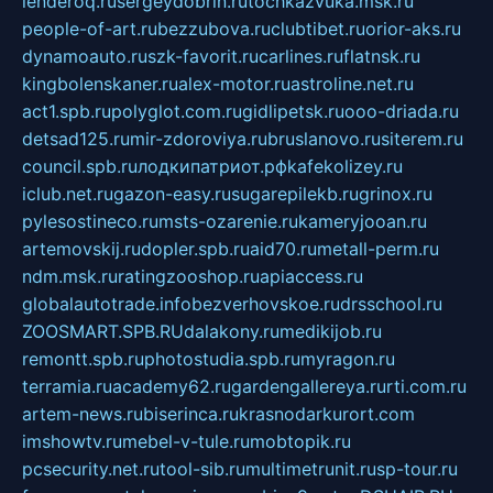
lenderoq.ru
sergeydobrin.ru
tochkazvuka.msk.ru
people-of-art.ru
bezzubova.ru
clubtibet.ru
orior-aks.ru
dynamoauto.ru
szk-favorit.ru
carlines.ru
flatnsk.ru
kingbolenskaner.ru
alex-motor.ru
astroline.net.ru
act1.spb.ru
polyglot.com.ru
gidlipetsk.ru
ooo-driada.ru
detsad125.ru
mir-zdoroviya.ru
bruslanovo.ru
siterem.ru
council.spb.ru
лодкипатриот.рф
kafekolizey.ru
iclub.net.ru
gazon-easy.ru
sugarepilekb.ru
grinox.ru
pylesostineco.ru
msts-ozarenie.ru
kameryjooan.ru
artemovskij.ru
dopler.spb.ru
aid70.ru
metall-perm.ru
ndm.msk.ru
ratingzooshop.ru
apiaccess.ru
globalautotrade.info
bezverhovskoe.ru
drsschool.ru
ZOOSMART.SPB.RU
dalakony.ru
medikijob.ru
remontt.spb.ru
photostudia.spb.ru
myragon.ru
terramia.ru
academy62.ru
gardengallereya.ru
rti.com.ru
artem-news.ru
biserinca.ru
krasnodarkurort.com
imshowtv.ru
mebel-v-tule.ru
mobtopik.ru
pcsecurity.net.ru
tool-sib.ru
multimetrunit.ru
sp-tour.ru