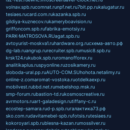
volnav.spb.ru
comnat.ru
npf.net.ru
7bit.pp.ru
kalugatur.ru
tesiaes.ru
card.com.ru
kazanka.spb.ru
gildiya-kuznecov.ru
kameryboavision.ru
griffoncom.spb.ru
fabrika-emotsiy.ru
PARK-MATROSOVA.RU
agat.spb.ru
avtoyurist-moskva1.ru
hardware.org.ru
схема-авто.рф
dg-lab.ru
angrup.ru
recruiter.spb.ru
music8.spb.ru
krsk124.ru
kubok.spb.ru
romanofforex.ru
analitikaplus.ru
spyonline.ru
zosikamery.ru
sloboda-ural.pp.ru
AUTO-COM.SU
hohota.net
alimy.ru
online-z.com
aromat-vostoka.ru
otdelkaexp.ru
mobilvest.ru
bbd.net.ru
mebelshop.msk.ru
smp-forum.ru
bastion-td.ru
kosmoscreative.ru
avrmotors.ru
art-galadesign.ru
tiffany-c.ru
ecostep-samara.ru
d-p.spb.ru
галактика73.рф
sko.com.ru
davitamebel-spb.ru
fotsis.ru
tesiaes.ru
kokoroyari.spb.ru
blesna-kazan.ru
mossilver.ru