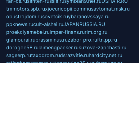
fan-cs.ru
santeh-russia.ru
symbian9.net.ru
DSHAIR.RU
tmmotors.spb.ru
xjocuricopii.com
musavtomat.msk.ru
obustrojdom.ru
sovetcik.ru
ybaranovskaya.ru
ppknews.ru
cult-alshei.ru
JAPANRUSSIA.RU
proekciyamebel.ru
imper-finans.ru
rim.org.ru
glamourai.ru
brassminus.ru
zabor-pro.ru
ftn.pp.ru
dorogoe58.ru
laimengpacker.ru
kuzova-zapchasti.ru
sageerp.ru
taxodrom.ru
dsrazvitie.ru
hardcity.net.ru
ratinghomegames.ru
topservice25.ru
gubernyan.ru
gtglasslined.ru
ii4.ru
tssport.spb.ru
andorra24.com
blackwallstreet.ru
oboimos.ru
optim-doors.com.ru
ikuch.ru
nycr.org.ru
npa21.ru
vremya-ch.spb.ru
desert000.ru
ivtorgi.ru
ifiori.ru
catalog-statei.ru
dcv.org.ru
spetsmaster174.ru
ipkameryhiseeu.ru
dum26.ru
ruspol.spb.ru
fr-opendp.ru
kam-solnyshko.ru
cheyenne-arapaho.ru
sevzapmetal.spb.ru
ted-lapidus.spb.ru
parasite-eliminator.ru
sigma-complete.ru
modernworld.ru
dama-moda.ru