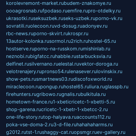
korolevremont-market.ru
budem-znakomye.ru
oooagrosnab.ru
fpodaso.ru
emfire.ru
pro-otdelky.ru
ukrasotki.ru
seksuzbek.ru
seks-uzbek.ru
porno-vk.ru
sovratili.ru
olecoon.ru
vd-dosug.ru
adonyev.ru
rbc-news.ru
porno-skvirt.ru
krospr.ru
13autor-kolonka.ru
sormol.ru
2rich.ru
hostel-65.ru
hostserve.ru
porno-na-russkom.ru
mishinlab.ru
neznobi.ru
bigfatcc.ru
habble.ru
starbucksvia.ru
delfinet.ru
silvernano.ru
elestal.ru
vektor-doroga.ru
velotrenajery.ru
pronso54.ru
lenasever.ru
lovinskix.ru
show-pets.ru
smartnews03.ru
discofoxworld.ru
miraclecoon.ru
pongup.ru
hostel65.ru
liura.ru
glasspb.ru
firehunters.ru
gribowo.ru
gnalis.ru
bulkitula.ru
hometown-france.ru
1-xbeticricetc-1-xbetti-5.ru
shop-garena.ru
cricetc-1-xbetr-1-xbetcc-2.ru
one-life-story.ru
top-halyava.ru
accounts112.ru
poka-vse-doma-2.ru
3-d-file.ru
hahahaharms.ru
g2012.ru
tst-1.ru
shaggy-cat.ru
opsmgr.ru
ev-gallery.ru