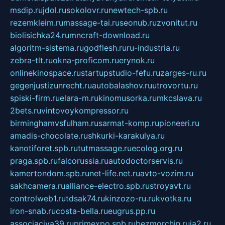
msdip.ru
jdol.ru
sokolovr.ru
newtech-spb.ru
rezemkleim.ru
massage-tai.ru
seonub.ru
zvonitut.ru
biolisichka24.ru
mncraft-download.ru
algoritm-sistema.ru
godflesh.ru
ru-industria.ru
zebra-tlt.ru
okna-proficom.ru
erynok.ru
onlinekinospace.ru
startupstudio-fefu.ru
zarges-ru.ru
gegenjustizunrecht.ru
autobalashov.ru
utrovortu.ru
spiski-firm.ru
elara-m.ru
kinomusorka.ru
mkcslava.ru
2bets.ru
vintovoykompressor.ru
birminghamvsfulham.ru
sarmat-komp.ru
pioneeri.ru
amadis-chocolate.ru
shkurki-karakulya.ru
kanotiforet.spb.ru
tutmassage.ru
ecolog.org.ru
praga.spb.ru
falcorussia.ru
autodoctorservis.ru
kamertondom.spb.ru
net-life.net.ru
avto-vozim.ru
sakhcamera.ru
alliance-electro.spb.ru
stroyavt.ru
controlweb1.ru
tdsak74.ru
kinzozo-ru.ru
kvotka.ru
iron-snab.ru
costa-bella.ru
eugrus.pp.ru
associaciya39.ru
primexpo.spb.ru
bezmorchin.ru
ia2.ru