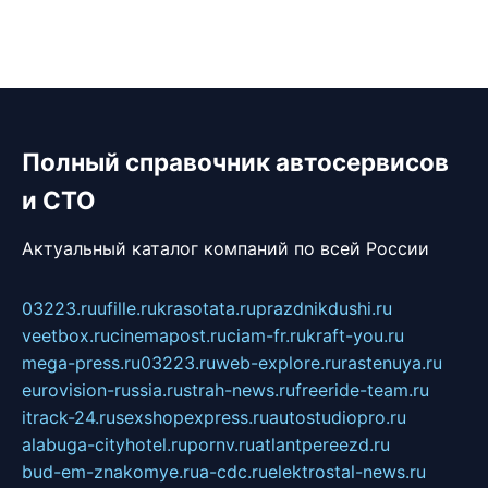
Полный справочник автосервисов
и СТО
Актуальный каталог компаний по всей России
03223.ru
ufille.ru
krasotata.ru
prazdnikdushi.ru
veetbox.ru
cinemapost.ru
ciam-fr.ru
kraft-you.ru
mega-press.ru
03223.ru
web-explore.ru
rastenuya.ru
eurovision-russia.ru
strah-news.ru
freeride-team.ru
itrack-24.ru
sexshopexpress.ru
autostudiopro.ru
alabuga-cityhotel.ru
pornv.ru
atlantpereezd.ru
bud-em-znakomye.ru
a-cdc.ru
elektrostal-news.ru