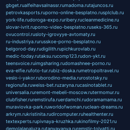
gbget.ru
alfeihavsalnassr.ru
madoma.ru
tajuncos.ru
petrovkasports.ru
porno-online-besplatno.ru
splclub.ru
york-life.ru
doroga-expo.ru
ribery.ru
cleanmedicine.ru
slovar-ivrit.ru
porno-video-besplatno.ru
seks-365.ru
ovucontrol.ru
sloty-igrovyye-avtomaty.ru
ru-industriya.ru
russkoe-porno-besplatno.ru
belgorod-day.ru
digilith.ru
pichkurovlab.ru
medic-today.ru
taksu.ru
comp123.ru
don-ykt.ru
teensvoice.ru
imgsharing.ru
domashnee-porno.ru
eva-elfie.ru
foto-tur.ru
biz-doska.ru
metropoltravel.ru
veslo-i-yakor.ru
borodino-media.ru
rostotsky.ru
regionufa.ru
weiss-bet.ru
zaryna.ru
casinotablet.ru
universalia.ru
remont-mebeli-moscow.ru
termomur.ru
clubfisher.ru
remstirufa.ru
erdamchi.ru
doramamama.ru
muraviovka-park.ru
worldofwoman.ru
clean-dreams.ru
arkrym.ru
kristinita.ru
dircomputer.ru
healthenter.ru
textexperts.ru
pivnaya-kruzhka.ru
kinofilmy-2021.ru
demolalapaluza.ru
tanyavanya.ru
remstir-tolyatti.ru