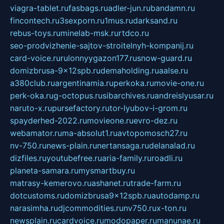
viagra-tablet.ru
fasbags.ru
adler-jun.ru
bandamn.ru
fincontech.ru
3sexporn.ru
1mus.ru
darksand.ru
rebus-toys.ru
minelab-msk.ru
rtdco.ru
seo-prodvizhenie-sajtov-stroitelnyh-kompanij.ru
card-voice.ru
rulonnyygazon177.ru
snow-guard.ru
domizbrusa-9x12spb.ru
demaholding.ru
aalse.ru
a380club.ru
argentinamia.ru
perkoka.ru
movie-one.ru
perk-oka.ru
g-octopus.ru
sibarchives.ru
andreislyusar.ru
naruto-x.ru
pursefactory.ru
tor-lyubov-i-grom.ru
spayderhed-2022.ru
movieone.ru
evro-dez.ru
webamator.ru
ma-absolut1.ru
avtopomosch27.ru
nv-750.ru
news-plain.ru
nertansaga.ru
delanalad.ru
dizfiles.ru
youtubefree.ru
aria-family.ru
roadli.ru
planeta-samara.ru
mysmartbuy.ru
matrasy-kemerovo.ru
ashanet.ru
trade-farm.ru
dotcustoms.ru
domizbrusa9x12spb.ru
autodamp.ru
narasimha.ru
djcommodities.ru
nv750.ru
x-ton.ru
newsplain.ru
cardvoice.ru
modopaper.ru
manunae.ru