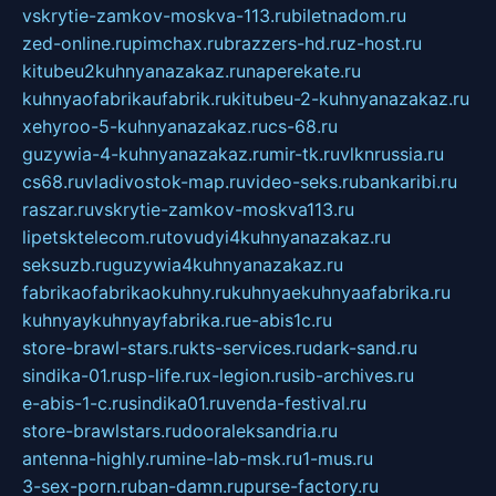
vskrytie-zamkov-moskva-113.ru
biletnadom.ru
zed-online.ru
pimchax.ru
brazzers-hd.ru
z-host.ru
kitubeu2kuhnyanazakaz.ru
naperekate.ru
kuhnyaofabrikaufabrik.ru
kitubeu-2-kuhnyanazakaz.ru
xehyroo-5-kuhnyanazakaz.ru
cs-68.ru
guzywia-4-kuhnyanazakaz.ru
mir-tk.ru
vlknrussia.ru
cs68.ru
vladivostok-map.ru
video-seks.ru
bankaribi.ru
raszar.ru
vskrytie-zamkov-moskva113.ru
lipetsktelecom.ru
tovudyi4kuhnyanazakaz.ru
seksuzb.ru
guzywia4kuhnyanazakaz.ru
fabrikaofabrikaokuhny.ru
kuhnyaekuhnyaafabrika.ru
kuhnyaykuhnyayfabrika.ru
e-abis1c.ru
store-brawl-stars.ru
kts-services.ru
dark-sand.ru
sindika-01.ru
sp-life.ru
x-legion.ru
sib-archives.ru
e-abis-1-c.ru
sindika01.ru
venda-festival.ru
store-brawlstars.ru
dooraleksandria.ru
antenna-highly.ru
mine-lab-msk.ru
1-mus.ru
3-sex-porn.ru
ban-damn.ru
purse-factory.ru