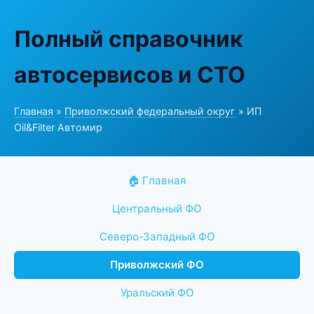
Полный справочник
автосервисов и СТО
Главная
»
Приволжский федеральный округ
» ИП
Oil&Filter Автомир
🏠 Главная
Центральный ФО
Северо-Западный ФО
Приволжский ФО
Уральский ФО