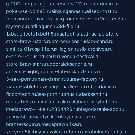
g-2012.ru
ops-mgr.ru
accounts-112.ru
csm-demo.ru
poka-vse-doma2.ru
airgungames.ru
allseo-host.ru
tehosmotre.ru
varieta-yug.ru
cricetc1xbetr1xbetcc2.ru
raytor-d.ru
atillagunn.ru
3d-file.ru
1xbeticricetc1xbetti5.ru
uafoot-statti.ru
e-abis1c.ru
store-brawl-stars.ru
kts-services.ru
dark-sand.ru
sindika-01.ru
sp-life.ru
x-legion.ru
sib-archives.ru
e-abis-1-c.ru
sindika01.ru
venda-festival.ru
store-brawlstars.ru
dooraleksandria.ru
antenna-highly.ru
mine-lab-msk.ru
1-mus.ru
3-sex-porn.ru
ban-damn.ru
purse-factory.ru
viagra-tablet.ru
fasbags.ru
adler-jun.ru
bandamn.ru
fincontech.ru
3sexporn.ru
1mus.ru
darksand.ru
rebus-toys.ru
minelab-msk.ru
alabuga-cityhotel.ru
medsprawo-4-ka.ru
2864420.ru
blagodarenie-spb.ru
zajmy24.ru
tovudyi-4-kuhnyanazakaz.ru
brazzerscom.ru
medsprawo4ka.ru
xehyroo5kuhnyanazakaz.ru
fabrikayfabrikaefabrika.ru