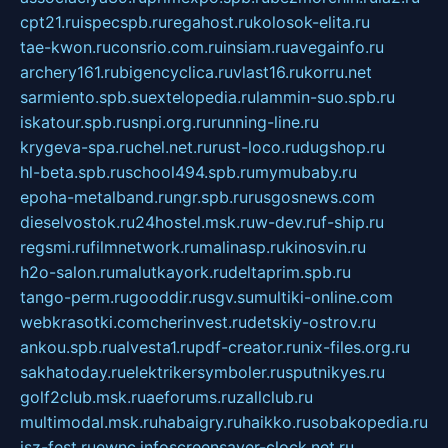
cpt21.ru
ispecspb.ru
regahost.ru
kolosok-elita.ru
tae-kwon.ru
consrio.com.ru
insiam.ru
avegainfo.ru
archery161.ru
bigencyclica.ru
vlast16.ru
korru.net
sarmiento.spb.su
extelopedia.ru
lammin-suo.spb.ru
iskatour.spb.ru
snpi.org.ru
running-line.ru
krygeva-spa.ru
chel.net.ru
rust-loco.ru
dugshop.ru
hl-beta.spb.ru
school494.spb.ru
mymubaby.ru
epoha-metalband.ru
ngr.spb.ru
rusgosnews.com
dieselvostok.ru
24hostel.msk.ru
w-dev.ru
f-ship.ru
regsmi.ru
filmnetwork.ru
malinasp.ru
kinosvin.ru
h2o-salon.ru
malutkayork.ru
deltaprim.spb.ru
tango-perm.ru
gooddir.ru
sgv.su
multiki-online.com
webkrasotki.com
cherinvest.ru
detskiy-ostrov.ru
ankou.spb.ru
alvesta1.ru
pdf-creator.ru
nix-files.org.ru
sakhatoday.ru
elektrikersymboler.ru
sputnikyes.ru
golf2club.msk.ru
aeforums.ru
zallclub.ru
multimodal.msk.ru
habaigry.ru
haikko.ru
sobakopedia.ru
isz-fest.ru
ewnc.info
screensaver-clock.net.ru