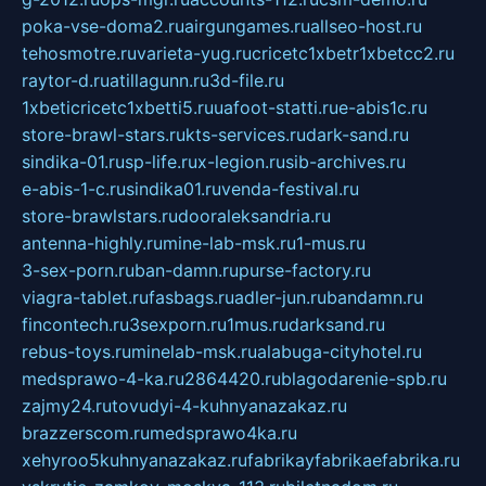
poka-vse-doma2.ru
airgungames.ru
allseo-host.ru
tehosmotre.ru
varieta-yug.ru
cricetc1xbetr1xbetcc2.ru
raytor-d.ru
atillagunn.ru
3d-file.ru
1xbeticricetc1xbetti5.ru
uafoot-statti.ru
e-abis1c.ru
store-brawl-stars.ru
kts-services.ru
dark-sand.ru
sindika-01.ru
sp-life.ru
x-legion.ru
sib-archives.ru
e-abis-1-c.ru
sindika01.ru
venda-festival.ru
store-brawlstars.ru
dooraleksandria.ru
antenna-highly.ru
mine-lab-msk.ru
1-mus.ru
3-sex-porn.ru
ban-damn.ru
purse-factory.ru
viagra-tablet.ru
fasbags.ru
adler-jun.ru
bandamn.ru
fincontech.ru
3sexporn.ru
1mus.ru
darksand.ru
rebus-toys.ru
minelab-msk.ru
alabuga-cityhotel.ru
medsprawo-4-ka.ru
2864420.ru
blagodarenie-spb.ru
zajmy24.ru
tovudyi-4-kuhnyanazakaz.ru
brazzerscom.ru
medsprawo4ka.ru
xehyroo5kuhnyanazakaz.ru
fabrikayfabrikaefabrika.ru