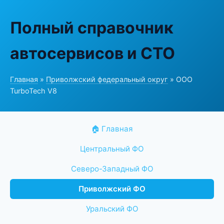
Полный справочник
автосервисов и СТО
Главная
»
Приволжский федеральный округ
» ООО
TurboTech V8
🏠 Главная
Центральный ФО
Северо-Западный ФО
Приволжский ФО
Уральский ФО