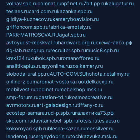
volnav.spb.ru
comnat.ru
npf.net.ru
7bit.pp.ru
kalugatur.ru
tesiaes.ru
card.com.ru
kazanka.spb.ru
gildiya-kuznecov.ru
kameryboavision.ru
griffoncom.spb.ru
fabrika-emotsiy.ru
PARK-MATROSOVA.RU
agat.spb.ru
avtoyurist-moskva1.ru
hardware.org.ru
схема-авто.рф
dg-lab.ru
angrup.ru
recruiter.spb.ru
music8.spb.ru
krsk124.ru
kubok.spb.ru
romanofforex.ru
analitikaplus.ru
spyonline.ru
zosikamery.ru
sloboda-ural.pp.ru
AUTO-COM.SU
hohota.net
alimy.ru
online-z.com
aromat-vostoka.ru
otdelkaexp.ru
mobilvest.ru
bbd.net.ru
mebelshop.msk.ru
smp-forum.ru
bastion-td.ru
kosmoscreative.ru
avrmotors.ru
art-galadesign.ru
tiffany-c.ru
ecostep-samara.ru
d-p.spb.ru
галактика73.рф
sko.com.ru
davitamebel-spb.ru
fotsis.ru
tesiaes.ru
kokoroyari.spb.ru
blesna-kazan.ru
mossilver.ru
lenderoq.ru
sergeydobrin.ru
tochkazvuka.msk.ru