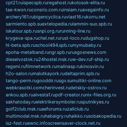
cpt21.ru
ispecspb.ru
regahost.ru
kolosok-elita.ru
tae-kwon.ru
consrio.com.ru
insiam.ru
avegainfo.ru
archery161.ru
bigencyclica.ru
vlast16.ru
korru.net
sarmiento.spb.su
extelopedia.ru
lammin-suo.spb.ru
iskatour.spb.ru
snpi.org.ru
running-line.ru
krygeva-spa.ru
chel.net.ru
rust-loco.ru
dugshop.ru
hl-beta.spb.ru
school494.spb.ru
mymubaby.ru
epoha-metalband.ru
ngr.spb.ru
rusgosnews.com
dieselvostok.ru
24hostel.msk.ru
w-dev.ru
f-ship.ru
regsmi.ru
filmnetwork.ru
malinasp.ru
kinosvin.ru
h2o-salon.ru
malutkayork.ru
deltaprim.spb.ru
tango-perm.ru
gooddir.ru
sgv.su
multiki-online.com
webkrasotki.com
cherinvest.ru
detskiy-ostrov.ru
ankou.spb.ru
alvesta1.ru
pdf-creator.ru
nix-files.org.ru
sakhatoday.ru
elektrikersymboler.ru
sputnikyes.ru
golf2club.msk.ru
aeforums.ru
zallclub.ru
multimodal.msk.ru
habaigry.ru
haikko.ru
sobakopedia.ru
isz-fest.ru
ewnc.info
screensaver-clock.net.ru