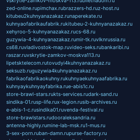
vskrytie-zamkov-moskva-113.ru
biletnadom.ru
zed-online.ru
pimchax.ru
brazzers-hd.ru
z-host.ru
kitubeu2kuhnyanazakaz.ru
naperekate.ru
kuhnyaofabrikaufabrik.ru
kitubeu-2-kuhnyanazakaz.ru
xehyroo-5-kuhnyanazakaz.ru
cs-68.ru
guzywia-4-kuhnyanazakaz.ru
mir-tk.ru
vlknrussia.ru
cs68.ru
vladivostok-map.ru
video-seks.ru
bankaribi.ru
raszar.ru
vskrytie-zamkov-moskva113.ru
lipetsktelecom.ru
tovudyi4kuhnyanazakaz.ru
seksuzb.ru
guzywia4kuhnyanazakaz.ru
fabrikaofabrikaokuhny.ru
kuhnyaekuhnyaafabrika.ru
kuhnyaykuhnyayfabrika.ru
e-abis1c.ru
store-brawl-stars.ru
kts-services.ru
dark-sand.ru
sindika-01.ru
sp-life.ru
x-legion.ru
sib-archives.ru
e-abis-1-c.ru
sindika01.ru
venda-festival.ru
store-brawlstars.ru
dooraleksandria.ru
antenna-highly.ru
mine-lab-msk.ru
1-mus.ru
3-sex-porn.ru
ban-damn.ru
purse-factory.ru