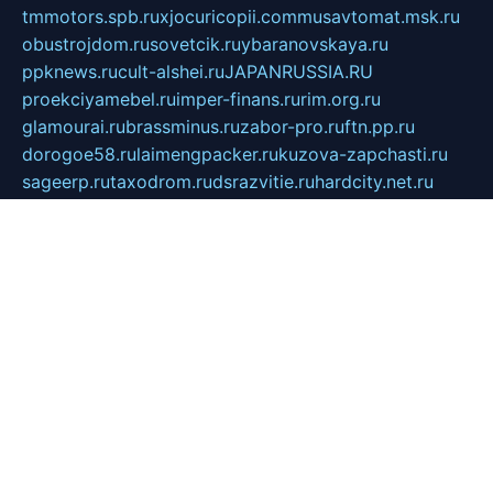
tmmotors.spb.ru
xjocuricopii.com
musavtomat.msk.ru
obustrojdom.ru
sovetcik.ru
ybaranovskaya.ru
ppknews.ru
cult-alshei.ru
JAPANRUSSIA.RU
proekciyamebel.ru
imper-finans.ru
rim.org.ru
glamourai.ru
brassminus.ru
zabor-pro.ru
ftn.pp.ru
dorogoe58.ru
laimengpacker.ru
kuzova-zapchasti.ru
sageerp.ru
taxodrom.ru
dsrazvitie.ru
hardcity.net.ru
ratinghomegames.ru
topservice25.ru
gubernyan.ru
gtglasslined.ru
ii4.ru
tssport.spb.ru
andorra24.com
blackwallstreet.ru
oboimos.ru
optim-doors.com.ru
ikuch.ru
nycr.org.ru
npa21.ru
vremya-ch.spb.ru
desert000.ru
ivtorgi.ru
ifiori.ru
catalog-statei.ru
dcv.org.ru
spetsmaster174.ru
ipkameryhiseeu.ru
dum26.ru
ruspol.spb.ru
fr-opendp.ru
kam-solnyshko.ru
cheyenne-arapaho.ru
sevzapmetal.spb.ru
ted-lapidus.spb.ru
parasite-eliminator.ru
sigma-complete.ru
modernworld.ru
dama-moda.ru
eholot-group.ru
sk-nvkz.ru
DRONGOLD.RU