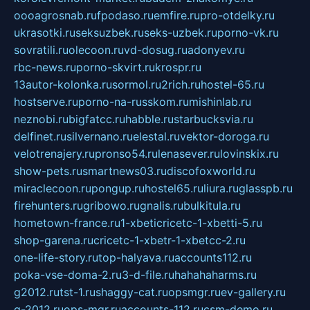
oooagrosnab.ru
fpodaso.ru
emfire.ru
pro-otdelky.ru
ukrasotki.ru
seksuzbek.ru
seks-uzbek.ru
porno-vk.ru
sovratili.ru
olecoon.ru
vd-dosug.ru
adonyev.ru
rbc-news.ru
porno-skvirt.ru
krospr.ru
13autor-kolonka.ru
sormol.ru
2rich.ru
hostel-65.ru
hostserve.ru
porno-na-russkom.ru
mishinlab.ru
neznobi.ru
bigfatcc.ru
habble.ru
starbucksvia.ru
delfinet.ru
silvernano.ru
elestal.ru
vektor-doroga.ru
velotrenajery.ru
pronso54.ru
lenasever.ru
lovinskix.ru
show-pets.ru
smartnews03.ru
discofoxworld.ru
miraclecoon.ru
pongup.ru
hostel65.ru
liura.ru
glasspb.ru
firehunters.ru
gribowo.ru
gnalis.ru
bulkitula.ru
hometown-france.ru
1-xbeticricetc-1-xbetti-5.ru
shop-garena.ru
cricetc-1-xbetr-1-xbetcc-2.ru
one-life-story.ru
top-halyava.ru
accounts112.ru
poka-vse-doma-2.ru
3-d-file.ru
hahahaharms.ru
g2012.ru
tst-1.ru
shaggy-cat.ru
opsmgr.ru
ev-gallery.ru
g-2012.ru
ops-mgr.ru
accounts-112.ru
csm-demo.ru