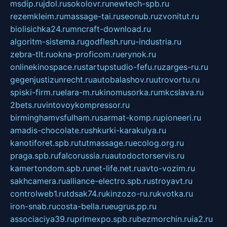
msdip.ru
jdol.ru
sokolovr.ru
newtech-spb.ru
rezemkleim.ru
massage-tai.ru
seonub.ru
zvonitut.ru
biolisichka24.ru
mncraft-download.ru
algoritm-sistema.ru
godflesh.ru
ru-industria.ru
zebra-tlt.ru
okna-proficom.ru
erynok.ru
onlinekinospace.ru
startupstudio-fefu.ru
zarges-ru.ru
gegenjustizunrecht.ru
autobalashov.ru
utrovortu.ru
spiski-firm.ru
elara-m.ru
kinomusorka.ru
mkcslava.ru
2bets.ru
vintovoykompressor.ru
birminghamvsfulham.ru
sarmat-komp.ru
pioneeri.ru
amadis-chocolate.ru
shkurki-karakulya.ru
kanotiforet.spb.ru
tutmassage.ru
ecolog.org.ru
praga.spb.ru
falcorussia.ru
autodoctorservis.ru
kamertondom.spb.ru
net-life.net.ru
avto-vozim.ru
sakhcamera.ru
alliance-electro.spb.ru
stroyavt.ru
controlweb1.ru
tdsak74.ru
kinzozo-ru.ru
kvotka.ru
iron-snab.ru
costa-bella.ru
eugrus.pp.ru
associaciya39.ru
primexpo.spb.ru
bezmorchin.ru
ia2.ru