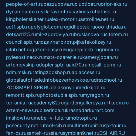
people-of-art.ru
bezzubova.ru
clubtibet.ru
orior-aks.ru
dynamoauto.ru
szk-favorit.ru
carlines.ru
flatnsk.ru
kingbolenskaner.ru
alex-motor.ru
astroline.net.ru
act1.spb.ru
polyglot.com.ru
gidlipetsk.ru
ooo-driada.ru
detsad125.ru
mir-zdoroviya.ru
bruslanovo.ru
siterem.ru
council.spb.ru
лодкипатриот.рф
kafekolizey.ru
iclub.net.ru
gazon-easy.ru
sugarepilekb.ru
grinox.ru
pylesostineco.ru
msts-ozarenie.ru
kameryjooan.ru
artemovskij.ru
dopler.spb.ru
aid70.ru
metall-perm.ru
ndm.msk.ru
ratingzooshop.ru
apiaccess.ru
globalautotrade.info
bezverhovskoe.ru
drsschool.ru
ZOOSMART.SPB.RU
dalakony.ru
medikijob.ru
remontt.spb.ru
photostudia.spb.ru
myragon.ru
terramia.ru
academy62.ru
gardengallereya.ru
rti.com.ru
artem-news.ru
biserinca.ru
krasnodarkurort.com
imshowtv.ru
mebel-v-tule.ru
mobtopik.ru
pcsecurity.net.ru
tool-sib.ru
multimetrunit.ru
sp-tour.ru
fan-cs.ru
santeh-russia.ru
symbian9.net.ru
DSHAIR.RU