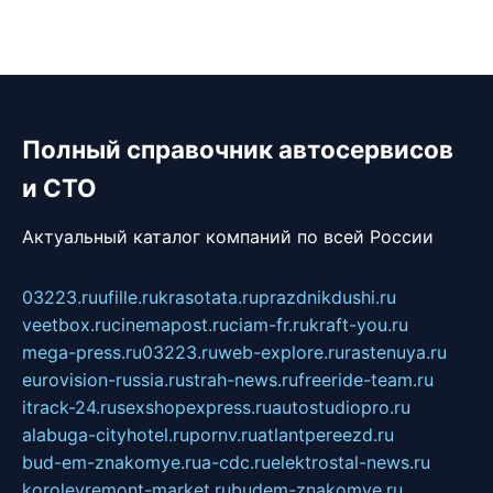
Полный справочник автосервисов
и СТО
Актуальный каталог компаний по всей России
03223.ru
ufille.ru
krasotata.ru
prazdnikdushi.ru
veetbox.ru
cinemapost.ru
ciam-fr.ru
kraft-you.ru
mega-press.ru
03223.ru
web-explore.ru
rastenuya.ru
eurovision-russia.ru
strah-news.ru
freeride-team.ru
itrack-24.ru
sexshopexpress.ru
autostudiopro.ru
alabuga-cityhotel.ru
pornv.ru
atlantpereezd.ru
bud-em-znakomye.ru
a-cdc.ru
elektrostal-news.ru
korolevremont-market.ru
budem-znakomye.ru