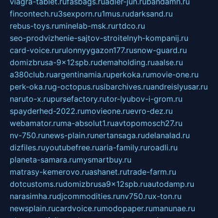
viagra-tablet.ru
fasbags.ru
adler-jun.ru
bandamn.ru
fincontech.ru
3sexporn.ru
1mus.ru
darksand.ru
rebus-toys.ru
minelab-msk.ru
rtdco.ru
seo-prodvizhenie-sajtov-stroitelnyh-kompanij.ru
card-voice.ru
rulonnyygazon177.ru
snow-guard.ru
domizbrusa-9x12spb.ru
demaholding.ru
aalse.ru
a380club.ru
argentinamia.ru
perkoka.ru
movie-one.ru
perk-oka.ru
g-octopus.ru
sibarchives.ru
andreislyusar.ru
naruto-x.ru
pursefactory.ru
tor-lyubov-i-grom.ru
spayderhed-2022.ru
movieone.ru
evro-dez.ru
webamator.ru
ma-absolut1.ru
avtopomosch27.ru
nv-750.ru
news-plain.ru
nertansaga.ru
delanalad.ru
dizfiles.ru
youtubefree.ru
aria-family.ru
roadli.ru
planeta-samara.ru
mysmartbuy.ru
matrasy-kemerovo.ru
ashanet.ru
trade-farm.ru
dotcustoms.ru
domizbrusa9x12spb.ru
autodamp.ru
narasimha.ru
djcommodities.ru
nv750.ru
x-ton.ru
newsplain.ru
cardvoice.ru
modopaper.ru
manunae.ru