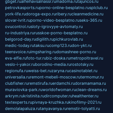
gbget.ru
alfeihavsalnassr.ru
madoma.ru
tajuncos.ru
petrovkasports.ru
porno-online-besplatno.ru
splclub.ru
york-life.ru
doroga-expo.ru
ribery.ru
cleanmedicine.ru
slovar-ivrit.ru
porno-video-besplatno.ru
seks-365.ru
ovucontrol.ru
sloty-igrovyye-avtomaty.ru
ru-industriya.ru
russkoe-porno-besplatno.ru
belgorod-day.ru
digilith.ru
pichkurovlab.ru
medic-today.ru
taksu.ru
comp123.ru
don-ykt.ru
teensvoice.ru
imgsharing.ru
domashnee-porno.ru
eva-elfie.ru
foto-tur.ru
biz-doska.ru
metropoltravel.ru
veslo-i-yakor.ru
borodino-media.ru
rostotsky.ru
regionufa.ru
weiss-bet.ru
zaryna.ru
casinotablet.ru
universalia.ru
remont-mebeli-moscow.ru
termomur.ru
clubfisher.ru
remstirufa.ru
erdamchi.ru
doramamama.ru
muraviovka-park.ru
worldofwoman.ru
clean-dreams.ru
arkrym.ru
kristinita.ru
dircomputer.ru
healthenter.ru
textexperts.ru
pivnaya-kruzhka.ru
kinofilmy-2021.ru
demolalapaluza.ru
tanyavanya.ru
remstir-tolyatti.ru