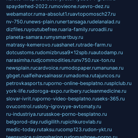
spayderhed-2022.ru
movieone.ru
evro-dez.ru
webamator.ru
ma-absolut1.ru
avtopomosch27.ru
nv-750.ru
news-plain.ru
nertansaga.ru
delanalad.ru
dizfiles.ru
youtubefree.ru
aria-family.ru
roadli.ru
planeta-samara.ru
mysmartbuy.ru
matrasy-kemerovo.ru
ashanet.ru
trade-farm.ru
dotcustoms.ru
domizbrusa9x12spb.ru
autodamp.ru
narasimha.ru
djcommodities.ru
nv750.ru
x-ton.ru
newsplain.ru
cardvoice.ru
modopaper.ru
manunae.ru
gbget.ru
alfeihavsalnassr.ru
madoma.ru
tajuncos.ru
petrovkasports.ru
porno-online-besplatno.ru
splclub.ru
york-life.ru
doroga-expo.ru
ribery.ru
cleanmedicine.ru
slovar-ivrit.ru
porno-video-besplatno.ru
seks-365.ru
ovucontrol.ru
sloty-igrovyye-avtomaty.ru
ru-industriya.ru
russkoe-porno-besplatno.ru
belgorod-day.ru
digilith.ru
pichkurovlab.ru
medic-today.ru
taksu.ru
comp123.ru
don-ykt.ru
teensvoice.ru
imgsharing.ru
domashnee-porno.ru