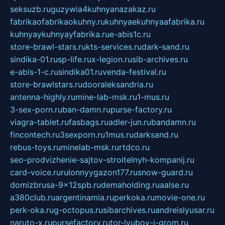
seksuzb.ru
guzywia4kuhnyanazakaz.ru
fabrikaofabrikaokuhny.ru
kuhnyaekuhnyaafabrika.ru
kuhnyaykuhnyayfabrika.ru
e-abis1c.ru
store-brawl-stars.ru
kts-services.ru
dark-sand.ru
sindika-01.ru
sp-life.ru
x-legion.ru
sib-archives.ru
e-abis-1-c.ru
sindika01.ru
venda-festival.ru
store-brawlstars.ru
dooraleksandria.ru
antenna-highly.ru
mine-lab-msk.ru
1-mus.ru
3-sex-porn.ru
ban-damn.ru
purse-factory.ru
viagra-tablet.ru
fasbags.ru
adler-jun.ru
bandamn.ru
fincontech.ru
3sexporn.ru
1mus.ru
darksand.ru
rebus-toys.ru
minelab-msk.ru
rtdco.ru
seo-prodvizhenie-sajtov-stroitelnyh-kompanij.ru
card-voice.ru
rulonnyygazon177.ru
snow-guard.ru
domizbrusa-9x12spb.ru
demaholding.ru
aalse.ru
a380club.ru
argentinamia.ru
perkoka.ru
movie-one.ru
perk-oka.ru
g-octopus.ru
sibarchives.ru
andreislyusar.ru
naruto-x.ru
pursefactory.ru
tor-lyubov-i-grom.ru