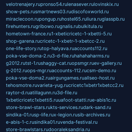
velotrenajery.ru
pronso54.ru
lenasever.ru
lovinskix.ru
show-pets.ru
smartnews03.ru
discofoxworld.ru
miraclecoon.ru
pongup.ru
hostel65.ru
liura.ru
glasspb.ru
firehunters.ru
gribowo.ru
gnalis.ru
bulkitula.ru
hometown-france.ru
1-xbeticricetc-1-xbetti-5.ru
shop-garena.ru
cricetc-1-xbetr-1-xbetcc-2.ru
one-life-story.ru
top-halyava.ru
accounts112.ru
poka-vse-doma-2.ru
3-d-file.ru
hahahaharms.ru
g2012.ru
tst-1.ru
shaggy-cat.ru
opsmgr.ru
ev-gallery.ru
g-2012.ru
ops-mgr.ru
accounts-112.ru
csm-demo.ru
poka-vse-doma2.ru
airgungames.ru
allseo-host.ru
tehosmotre.ru
varieta-yug.ru
cricetc1xbetr1xbetcc2.ru
raytor-d.ru
atillagunn.ru
3d-file.ru
1xbeticricetc1xbetti5.ru
uafoot-statti.ru
e-abis1c.ru
store-brawl-stars.ru
kts-services.ru
dark-sand.ru
sindika-01.ru
sp-life.ru
x-legion.ru
sib-archives.ru
e-abis-1-c.ru
sindika01.ru
venda-festival.ru
store-brawlstars.ru
dooraleksandria.ru