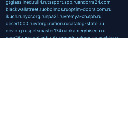
gtglasslined.ru
ii4.ru
tssport.spb.ru
andorra24.com
blackwallstreet.ru
oboimos.ru
optim-doors.com.ru
ikuch.ru
nycr.org.ru
npa21.ru
vremya-ch.spb.ru
desert000.ru
ivtorgi.ru
ifiori.ru
catalog-statei.ru
dcv.org.ru
spetsmaster174.ru
ipkameryhiseeu.ru
dum26.ru
ruspol.spb.ru
fr-opendp.ru
kam-solnyshko.ru
cheyenne-arapaho.ru
sevzapmetal.spb.ru
ted-lapidus.spb.ru
parasite-eliminator.ru
sigma-complete.ru
modernworld.ru
dama-moda.ru
eholot-group.ru
sk-nvkz.ru
DRONGOLD.RU
democratia2.ru
i-farmer.ru
mass-sport.org
jablonex.spb.ru
bookmess.ru
linkword.ru
refineua.com.ru
cs-spec.net.ru
altay-mebel.ru
DNK-THEATRE.RU
mechaniks.spb.ru
ipcamtechage.ru
skosta.ru
a-sun.ru
stroy-ldsp.ru
snowlands.org.ru
childrensshoes.ru
mrlizzy.ru
mebelsofiakrd.ru
bulizhenko.ru
rumantick.net.ru
mtszerno.ru
daily-fishing.ru
glushiteli-v-spb.ru
megasat.org.ru