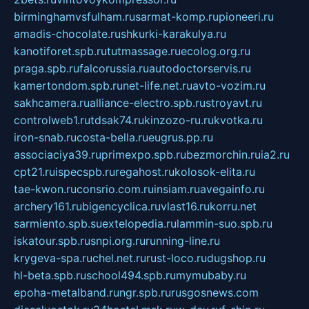
birminghamvsfulham.ru
sarmat-komp.ru
pioneeri.ru
amadis-chocolate.ru
shkurki-karakulya.ru
kanotiforet.spb.ru
tutmassage.ru
ecolog.org.ru
praga.spb.ru
falcorussia.ru
autodoctorservis.ru
kamertondom.spb.ru
net-life.net.ru
avto-vozim.ru
sakhcamera.ru
alliance-electro.spb.ru
stroyavt.ru
controlweb1.ru
tdsak74.ru
kinzozo-ru.ru
kvotka.ru
iron-snab.ru
costa-bella.ru
eugrus.pp.ru
associaciya39.ru
primexpo.spb.ru
bezmorchin.ru
ia2.ru
cpt21.ru
ispecspb.ru
regahost.ru
kolosok-elita.ru
tae-kwon.ru
consrio.com.ru
insiam.ru
avegainfo.ru
archery161.ru
bigencyclica.ru
vlast16.ru
korru.net
sarmiento.spb.su
extelopedia.ru
lammin-suo.spb.ru
iskatour.spb.ru
snpi.org.ru
running-line.ru
krygeva-spa.ru
chel.net.ru
rust-loco.ru
dugshop.ru
hl-beta.spb.ru
school494.spb.ru
mymubaby.ru
epoha-metalband.ru
ngr.spb.ru
rusgosnews.com