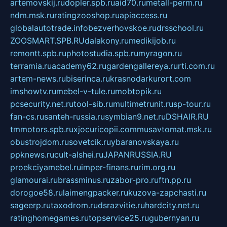
artemovskij.ru
dopler.spb.ru
aid70.ru
metall-perm.ru
ndm.msk.ru
ratingzooshop.ru
apiaccess.ru
globalautotrade.info
bezverhovskoe.ru
drsschool.ru
ZOOSMART.SPB.RU
dalakony.ru
medikijob.ru
remontt.spb.ru
photostudia.spb.ru
myragon.ru
terramia.ru
academy62.ru
gardengallereya.ru
rti.com.ru
artem-news.ru
biserinca.ru
krasnodarkurort.com
imshowtv.ru
mebel-v-tule.ru
mobtopik.ru
pcsecurity.net.ru
tool-sib.ru
multimetrunit.ru
sp-tour.ru
fan-cs.ru
santeh-russia.ru
symbian9.net.ru
DSHAIR.RU
tmmotors.spb.ru
xjocuricopii.com
musavtomat.msk.ru
obustrojdom.ru
sovetcik.ru
ybaranovskaya.ru
ppknews.ru
cult-alshei.ru
JAPANRUSSIA.RU
proekciyamebel.ru
imper-finans.ru
rim.org.ru
glamourai.ru
brassminus.ru
zabor-pro.ru
ftn.pp.ru
dorogoe58.ru
laimengpacker.ru
kuzova-zapchasti.ru
sageerp.ru
taxodrom.ru
dsrazvitie.ru
hardcity.net.ru
ratinghomegames.ru
topservice25.ru
gubernyan.ru