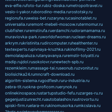
eva-elfie.ru
foto-tur.ru
biz-doska.ru
metropoltravel.ru
veslo-i-yakor.ru
borodino-media.ru
rostotsky.ru
regionufa.ru
weiss-bet.ru
zaryna.ru
casinotablet.ru
universalia.ru
remont-mebeli-moscow.ru
termomur.ru
clubfisher.ru
remstirufa.ru
erdamchi.ru
doramamama.ru
muraviovka-park.ru
worldofwoman.ru
clean-dreams.ru
arkrym.ru
kristinita.ru
dircomputer.ru
healthenter.ru
textexperts.ru
pivnaya-kruzhka.ru
kinofilmy-2021.ru
demolalapaluza.ru
tanyavanya.ru
remstir-tolyatti.ru
msdip.ru
jdol.ru
sokolovr.ru
newtech-spb.ru
rezemkleim.ru
massage-tai.ru
seonub.ru
zvonitut.ru
biolisichka24.ru
mncraft-download.ru
algoritm-sistema.ru
godflesh.ru
ru-industria.ru
zebra-tlt.ru
okna-proficom.ru
erynok.ru
onlinekinospace.ru
startupstudio-fefu.ru
zarges-ru.ru
gegenjustizunrecht.ru
autobalashov.ru
utrovortu.ru
spiski-firm.ru
elara-m.ru
kinomusorka.ru
mkcslava.ru
2bets.ru
vintovoykompressor.ru