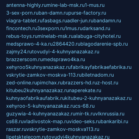
antenna-highly.ru
mine-lab-msk.ru
1-mus.ru
3-sex-porn.ru
ban-damn.ru
purse-factory.ru
viagra-tablet.ru
fasbags.ru
adler-jun.ru
bandamn.ru
fincontech.ru
3sexporn.ru
1mus.ru
darksand.ru
rebus-toys.ru
minelab-msk.ru
alabuga-cityhotel.ru
medsprawo-4-ka.ru
2864420.ru
blagodarenie-spb.ru
zajmy24.ru
tovudyi-4-kuhnyanazakaz.ru
brazzerscom.ru
medsprawo4ka.ru
xehyroo5kuhnyanazakaz.ru
fabrikayfabrikaefabrika.ru
vskrytie-zamkov-moskva-113.ru
biletnadom.ru
zed-online.ru
pimchax.ru
brazzers-hd.ru
z-host.ru
kitubeu2kuhnyanazakaz.ru
naperekate.ru
kuhnyaofabrikaufabrik.ru
kitubeu-2-kuhnyanazakaz.ru
xehyroo-5-kuhnyanazakaz.ru
cs-68.ru
guzywia-4-kuhnyanazakaz.ru
mir-tk.ru
vlknrussia.ru
cs68.ru
vladivostok-map.ru
video-seks.ru
bankaribi.ru
raszar.ru
vskrytie-zamkov-moskva113.ru
lipetsktelecom.ru
tovudyi4kuhnyanazakaz.ru