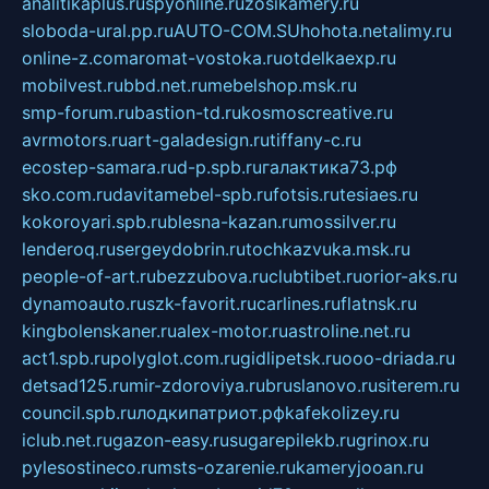
analitikaplus.ru
spyonline.ru
zosikamery.ru
sloboda-ural.pp.ru
AUTO-COM.SU
hohota.net
alimy.ru
online-z.com
aromat-vostoka.ru
otdelkaexp.ru
mobilvest.ru
bbd.net.ru
mebelshop.msk.ru
smp-forum.ru
bastion-td.ru
kosmoscreative.ru
avrmotors.ru
art-galadesign.ru
tiffany-c.ru
ecostep-samara.ru
d-p.spb.ru
галактика73.рф
sko.com.ru
davitamebel-spb.ru
fotsis.ru
tesiaes.ru
kokoroyari.spb.ru
blesna-kazan.ru
mossilver.ru
lenderoq.ru
sergeydobrin.ru
tochkazvuka.msk.ru
people-of-art.ru
bezzubova.ru
clubtibet.ru
orior-aks.ru
dynamoauto.ru
szk-favorit.ru
carlines.ru
flatnsk.ru
kingbolenskaner.ru
alex-motor.ru
astroline.net.ru
act1.spb.ru
polyglot.com.ru
gidlipetsk.ru
ooo-driada.ru
detsad125.ru
mir-zdoroviya.ru
bruslanovo.ru
siterem.ru
council.spb.ru
лодкипатриот.рф
kafekolizey.ru
iclub.net.ru
gazon-easy.ru
sugarepilekb.ru
grinox.ru
pylesostineco.ru
msts-ozarenie.ru
kameryjooan.ru