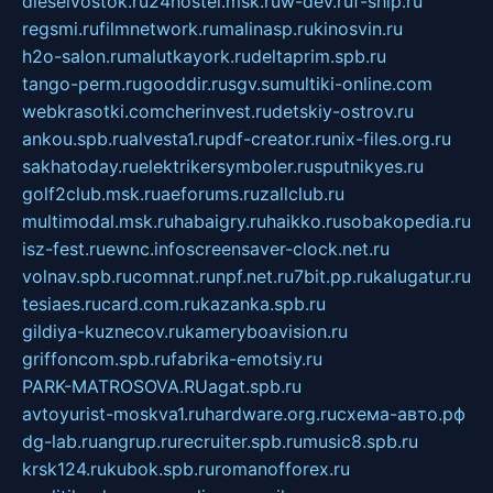
dieselvostok.ru
24hostel.msk.ru
w-dev.ru
f-ship.ru
regsmi.ru
filmnetwork.ru
malinasp.ru
kinosvin.ru
h2o-salon.ru
malutkayork.ru
deltaprim.spb.ru
tango-perm.ru
gooddir.ru
sgv.su
multiki-online.com
webkrasotki.com
cherinvest.ru
detskiy-ostrov.ru
ankou.spb.ru
alvesta1.ru
pdf-creator.ru
nix-files.org.ru
sakhatoday.ru
elektrikersymboler.ru
sputnikyes.ru
golf2club.msk.ru
aeforums.ru
zallclub.ru
multimodal.msk.ru
habaigry.ru
haikko.ru
sobakopedia.ru
isz-fest.ru
ewnc.info
screensaver-clock.net.ru
volnav.spb.ru
comnat.ru
npf.net.ru
7bit.pp.ru
kalugatur.ru
tesiaes.ru
card.com.ru
kazanka.spb.ru
gildiya-kuznecov.ru
kameryboavision.ru
griffoncom.spb.ru
fabrika-emotsiy.ru
PARK-MATROSOVA.RU
agat.spb.ru
avtoyurist-moskva1.ru
hardware.org.ru
схема-авто.рф
dg-lab.ru
angrup.ru
recruiter.spb.ru
music8.spb.ru
krsk124.ru
kubok.spb.ru
romanofforex.ru