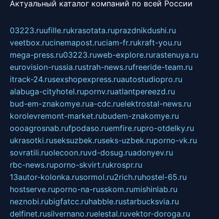
Актуальный каталог компаний по всей России
03223.ru
ufille.ru
krasotata.ru
prazdnikdushi.ru
veetbox.ru
cinemapost.ru
ciam-fr.ru
kraft-you.ru
mega-press.ru
03223.ru
web-explore.ru
rastenuya.ru
eurovision-russia.ru
strah-news.ru
freeride-team.ru
itrack-24.ru
sexshopexpress.ru
autostudiopro.ru
alabuga-cityhotel.ru
pornv.ru
atlantpereezd.ru
bud-em-znakomye.ru
a-cdc.ru
elektrostal-news.ru
korolevremont-market.ru
budem-znakomye.ru
oooagrosnab.ru
fpodaso.ru
emfire.ru
pro-otdelky.ru
ukrasotki.ru
seksuzbek.ru
seks-uzbek.ru
porno-vk.ru
sovratili.ru
olecoon.ru
vd-dosug.ru
adonyev.ru
rbc-news.ru
porno-skvirt.ru
krospr.ru
13autor-kolonka.ru
sormol.ru
2rich.ru
hostel-65.ru
hostserve.ru
porno-na-russkom.ru
mishinlab.ru
neznobi.ru
bigfatcc.ru
habble.ru
starbucksvia.ru
delfinet.ru
silvernano.ru
elestal.ru
vektor-doroga.ru