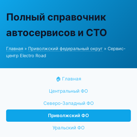
Полный справочник
автосервисов и СТО
Главная
»
Приволжский федеральный округ
» Сервис-
центр Electro Road
🏠 Главная
Центральный ФО
Северо-Западный ФО
Приволжский ФО
Уральский ФО