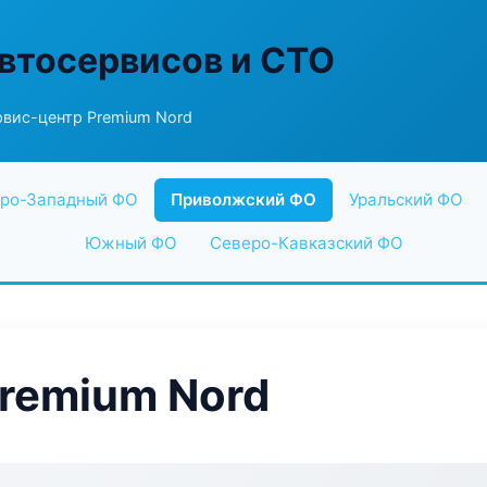
втосервисов и СТО
рвис-центр Premium Nord
ро-Западный ФО
Приволжский ФО
Уральский ФО
Южный ФО
Северо-Кавказский ФО
remium Nord