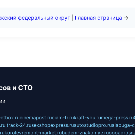
лжский федеральный округ
|
Главная страница
→
сов и СТО
сии
eetbox.ru
cinemapost.ru
ciam-fr.ru
kraft-you.ru
mega-press.ru
.ru
itrack-24.ru
sexshopexpress.ru
autostudiopro.ru
alabuga-ci
ru
korolevremont-market.ru
budem-znakomye.ru
oooagrosna