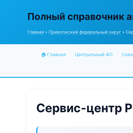
Полный справочник а
Главная
»
Приволжский федеральный округ
» Се
🏠 Главная
Центральный ФО
Севе
Сервис-центр P