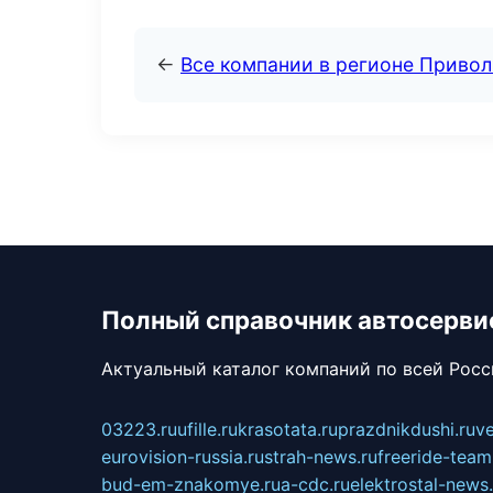
←
Все компании в регионе Приво
Полный справочник автосерви
Актуальный каталог компаний по всей Рос
03223.ru
ufille.ru
krasotata.ru
prazdnikdushi.ru
v
eurovision-russia.ru
strah-news.ru
freeride-team
bud-em-znakomye.ru
a-cdc.ru
elektrostal-news.