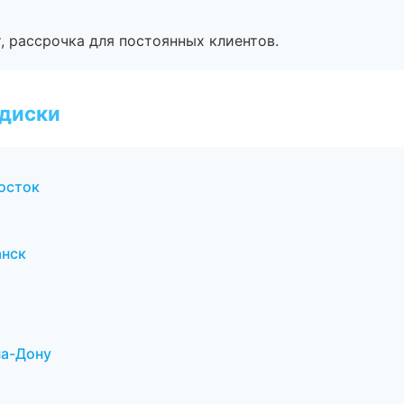
, рассрочка для постоянных клиентов.
 диски
осток
анск
на-Дону