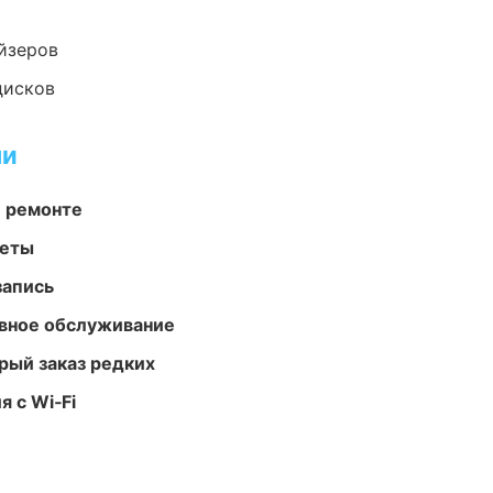
йзеров
дисков
ми
и ремонте
меты
запись
вное обслуживание
рый заказ редких
 с Wi‑Fi