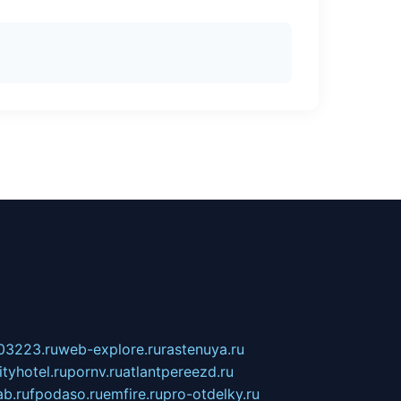
03223.ru
web-explore.ru
rastenuya.ru
tyhotel.ru
pornv.ru
atlantpereezd.ru
b.ru
fpodaso.ru
emfire.ru
pro-otdelky.ru