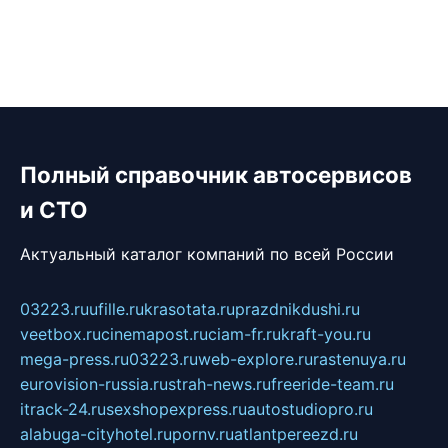
Полный справочник автосервисов
и СТО
Актуальный каталог компаний по всей России
03223.ru
ufille.ru
krasotata.ru
prazdnikdushi.ru
veetbox.ru
cinemapost.ru
ciam-fr.ru
kraft-you.ru
mega-press.ru
03223.ru
web-explore.ru
rastenuya.ru
eurovision-russia.ru
strah-news.ru
freeride-team.ru
itrack-24.ru
sexshopexpress.ru
autostudiopro.ru
alabuga-cityhotel.ru
pornv.ru
atlantpereezd.ru