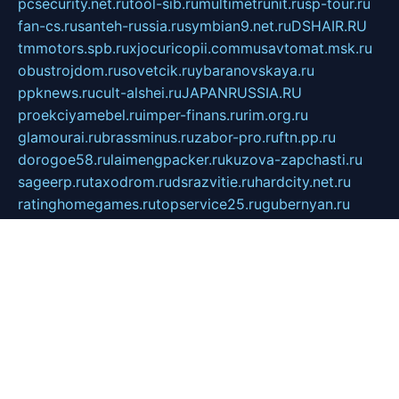
pcsecurity.net.ru
tool-sib.ru
multimetrunit.ru
sp-tour.ru
fan-cs.ru
santeh-russia.ru
symbian9.net.ru
DSHAIR.RU
tmmotors.spb.ru
xjocuricopii.com
musavtomat.msk.ru
obustrojdom.ru
sovetcik.ru
ybaranovskaya.ru
ppknews.ru
cult-alshei.ru
JAPANRUSSIA.RU
proekciyamebel.ru
imper-finans.ru
rim.org.ru
glamourai.ru
brassminus.ru
zabor-pro.ru
ftn.pp.ru
dorogoe58.ru
laimengpacker.ru
kuzova-zapchasti.ru
sageerp.ru
taxodrom.ru
dsrazvitie.ru
hardcity.net.ru
ratinghomegames.ru
topservice25.ru
gubernyan.ru
gtglasslined.ru
ii4.ru
tssport.spb.ru
andorra24.com
blackwallstreet.ru
oboimos.ru
optim-doors.com.ru
ikuch.ru
nycr.org.ru
npa21.ru
vremya-ch.spb.ru
desert000.ru
ivtorgi.ru
ifiori.ru
catalog-statei.ru
dcv.org.ru
spetsmaster174.ru
ipkameryhiseeu.ru
dum26.ru
ruspol.spb.ru
fr-opendp.ru
kam-solnyshko.ru
cheyenne-arapaho.ru
sevzapmetal.spb.ru
ted-lapidus.spb.ru
parasite-eliminator.ru