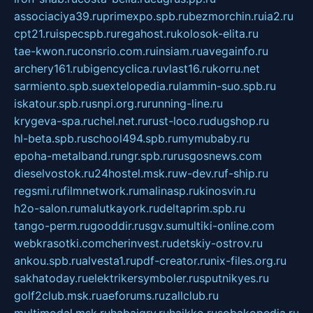
associaciya39.ru
primexpo.spb.ru
bezmorchin.ru
ia2.ru
cpt21.ru
ispecspb.ru
regahost.ru
kolosok-elita.ru
tae-kwon.ru
consrio.com.ru
insiam.ru
avegainfo.ru
archery161.ru
bigencyclica.ru
vlast16.ru
korru.net
sarmiento.spb.su
extelopedia.ru
lammin-suo.spb.ru
iskatour.spb.ru
snpi.org.ru
running-line.ru
krygeva-spa.ru
chel.net.ru
rust-loco.ru
dugshop.ru
hl-beta.spb.ru
school494.spb.ru
mymubaby.ru
epoha-metalband.ru
ngr.spb.ru
rusgosnews.com
dieselvostok.ru
24hostel.msk.ru
w-dev.ru
f-ship.ru
regsmi.ru
filmnetwork.ru
malinasp.ru
kinosvin.ru
h2o-salon.ru
malutkayork.ru
deltaprim.spb.ru
tango-perm.ru
gooddir.ru
sgv.su
multiki-online.com
webkrasotki.com
cherinvest.ru
detskiy-ostrov.ru
ankou.spb.ru
alvesta1.ru
pdf-creator.ru
nix-files.org.ru
sakhatoday.ru
elektrikersymboler.ru
sputnikyes.ru
golf2club.msk.ru
aeforums.ru
zallclub.ru
multimodal.msk.ru
habaigry.ru
haikko.ru
sobakopedia.ru