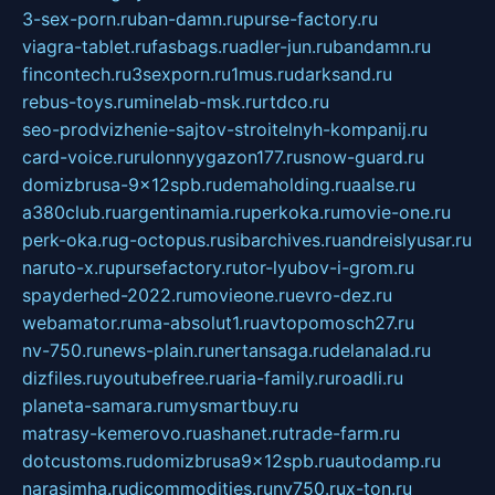
3-sex-porn.ru
ban-damn.ru
purse-factory.ru
viagra-tablet.ru
fasbags.ru
adler-jun.ru
bandamn.ru
fincontech.ru
3sexporn.ru
1mus.ru
darksand.ru
rebus-toys.ru
minelab-msk.ru
rtdco.ru
seo-prodvizhenie-sajtov-stroitelnyh-kompanij.ru
card-voice.ru
rulonnyygazon177.ru
snow-guard.ru
domizbrusa-9x12spb.ru
demaholding.ru
aalse.ru
a380club.ru
argentinamia.ru
perkoka.ru
movie-one.ru
perk-oka.ru
g-octopus.ru
sibarchives.ru
andreislyusar.ru
naruto-x.ru
pursefactory.ru
tor-lyubov-i-grom.ru
spayderhed-2022.ru
movieone.ru
evro-dez.ru
webamator.ru
ma-absolut1.ru
avtopomosch27.ru
nv-750.ru
news-plain.ru
nertansaga.ru
delanalad.ru
dizfiles.ru
youtubefree.ru
aria-family.ru
roadli.ru
planeta-samara.ru
mysmartbuy.ru
matrasy-kemerovo.ru
ashanet.ru
trade-farm.ru
dotcustoms.ru
domizbrusa9x12spb.ru
autodamp.ru
narasimha.ru
djcommodities.ru
nv750.ru
x-ton.ru