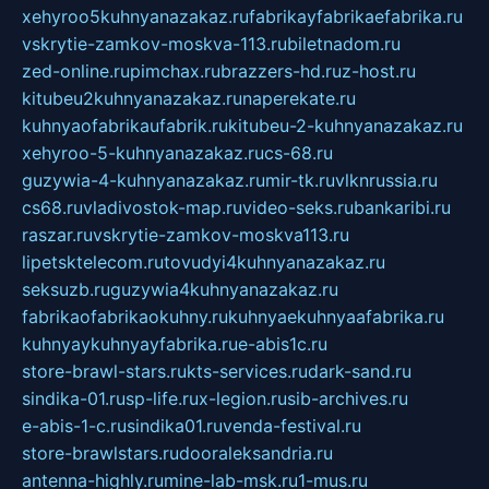
xehyroo5kuhnyanazakaz.ru
fabrikayfabrikaefabrika.ru
vskrytie-zamkov-moskva-113.ru
biletnadom.ru
zed-online.ru
pimchax.ru
brazzers-hd.ru
z-host.ru
kitubeu2kuhnyanazakaz.ru
naperekate.ru
kuhnyaofabrikaufabrik.ru
kitubeu-2-kuhnyanazakaz.ru
xehyroo-5-kuhnyanazakaz.ru
cs-68.ru
guzywia-4-kuhnyanazakaz.ru
mir-tk.ru
vlknrussia.ru
cs68.ru
vladivostok-map.ru
video-seks.ru
bankaribi.ru
raszar.ru
vskrytie-zamkov-moskva113.ru
lipetsktelecom.ru
tovudyi4kuhnyanazakaz.ru
seksuzb.ru
guzywia4kuhnyanazakaz.ru
fabrikaofabrikaokuhny.ru
kuhnyaekuhnyaafabrika.ru
kuhnyaykuhnyayfabrika.ru
e-abis1c.ru
store-brawl-stars.ru
kts-services.ru
dark-sand.ru
sindika-01.ru
sp-life.ru
x-legion.ru
sib-archives.ru
e-abis-1-c.ru
sindika01.ru
venda-festival.ru
store-brawlstars.ru
dooraleksandria.ru
antenna-highly.ru
mine-lab-msk.ru
1-mus.ru