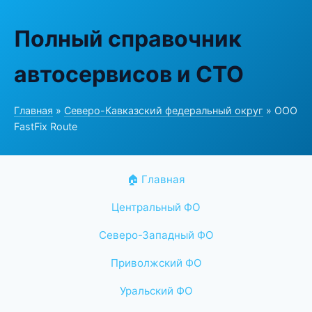
Полный справочник
автосервисов и СТО
Главная
»
Северо-Кавказский федеральный округ
» ООО
FastFix Route
🏠 Главная
Центральный ФО
Северо-Западный ФО
Приволжский ФО
Уральский ФО