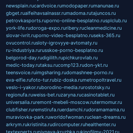
newsplain.ru
cardvoice.ru
modopaper.ru
manunae.ru
gbget.ru
alfeihavsalnassr.ru
madoma.ru
tajuncos.ru
petrovkasports.ru
porno-online-besplatno.ru
splclub.ru
york-life.ru
doroga-expo.ru
ribery.ru
cleanmedicine.ru
slovar-ivrit.ru
porno-video-besplatno.ru
seks-365.ru
ovucontrol.ru
sloty-igrovyye-avtomaty.ru
ru-industriya.ru
russkoe-porno-besplatno.ru
belgorod-day.ru
digilith.ru
pichkurovlab.ru
medic-today.ru
taksu.ru
comp123.ru
don-ykt.ru
teensvoice.ru
imgsharing.ru
domashnee-porno.ru
eva-elfie.ru
foto-tur.ru
biz-doska.ru
metropoltravel.ru
veslo-i-yakor.ru
borodino-media.ru
rostotsky.ru
regionufa.ru
weiss-bet.ru
zaryna.ru
casinotablet.ru
universalia.ru
remont-mebeli-moscow.ru
termomur.ru
clubfisher.ru
remstirufa.ru
erdamchi.ru
doramamama.ru
muraviovka-park.ru
worldofwoman.ru
clean-dreams.ru
arkrym.ru
kristinita.ru
dircomputer.ru
healthenter.ru
textexperts.ru
pivnaya-kruzhka.ru
kinofilmy-2021.ru