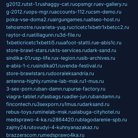
g2012.ru
tst-1.ru
shaggy-cat.ru
opsmgr.ru
ev-gallery.ru
g-2012.ru
ops-mgr.ru
accounts-112.ru
csm-demo.ru
poka-vse-doma2.ru
airgungames.ru
allseo-host.ru
tehosmotre.ru
varieta-yug.ru
cricetc1xbetr1xbetcc2.ru
raytor-d.ru
atillagunn.ru
3d-file.ru
1xbeticricetc1xbetti5.ru
uafoot-statti.ru
e-abis1c.ru
store-brawl-stars.ru
kts-services.ru
dark-sand.ru
sindika-01.ru
sp-life.ru
x-legion.ru
sib-archives.ru
e-abis-1-c.ru
sindika01.ru
venda-festival.ru
store-brawlstars.ru
dooraleksandria.ru
antenna-highly.ru
mine-lab-msk.ru
1-mus.ru
3-sex-porn.ru
ban-damn.ru
purse-factory.ru
viagra-tablet.ru
fasbags.ru
adler-jun.ru
bandamn.ru
fincontech.ru
3sexporn.ru
1mus.ru
darksand.ru
rebus-toys.ru
minelab-msk.ru
alabuga-cityhotel.ru
medsprawo-4-ka.ru
2864420.ru
blagodarenie-spb.ru
zajmy24.ru
tovudyi-4-kuhnyanazakaz.ru
brazzerscom.ru
medsprawo4ka.ru