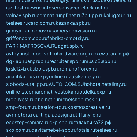
isz-fest.ru
ewnc.info
screensaver-clock.net.ru
volnav.spb.ru
comnat.ru
npf.net.ru
7bit.pp.ru
kalugatur.ru
tesiaes.ru
card.com.ru
kazanka.spb.ru
gildiya-kuznecov.ru
kameryboavision.ru
griffoncom.spb.ru
fabrika-emotsiy.ru
PARK-MATROSOVA.RU
agat.spb.ru
avtoyurist-moskva1.ru
hardware.org.ru
схема-авто.рф
dg-lab.ru
angrup.ru
recruiter.spb.ru
music8.spb.ru
krsk124.ru
kubok.spb.ru
romanofforex.ru
analitikaplus.ru
spyonline.ru
zosikamery.ru
sloboda-ural.pp.ru
AUTO-COM.SU
hohota.net
alimy.ru
online-z.com
aromat-vostoka.ru
otdelkaexp.ru
mobilvest.ru
bbd.net.ru
mebelshop.msk.ru
smp-forum.ru
bastion-td.ru
kosmoscreative.ru
avrmotors.ru
art-galadesign.ru
tiffany-c.ru
ecostep-samara.ru
d-p.spb.ru
галактика73.рф
sko.com.ru
davitamebel-spb.ru
fotsis.ru
tesiaes.ru