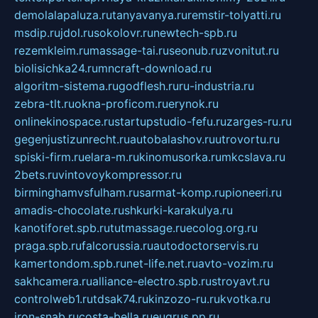
demolalapaluza.ru
tanyavanya.ru
remstir-tolyatti.ru
msdip.ru
jdol.ru
sokolovr.ru
newtech-spb.ru
rezemkleim.ru
massage-tai.ru
seonub.ru
zvonitut.ru
biolisichka24.ru
mncraft-download.ru
algoritm-sistema.ru
godflesh.ru
ru-industria.ru
zebra-tlt.ru
okna-proficom.ru
erynok.ru
onlinekinospace.ru
startupstudio-fefu.ru
zarges-ru.ru
gegenjustizunrecht.ru
autobalashov.ru
utrovortu.ru
spiski-firm.ru
elara-m.ru
kinomusorka.ru
mkcslava.ru
2bets.ru
vintovoykompressor.ru
birminghamvsfulham.ru
sarmat-komp.ru
pioneeri.ru
amadis-chocolate.ru
shkurki-karakulya.ru
kanotiforet.spb.ru
tutmassage.ru
ecolog.org.ru
praga.spb.ru
falcorussia.ru
autodoctorservis.ru
kamertondom.spb.ru
net-life.net.ru
avto-vozim.ru
sakhcamera.ru
alliance-electro.spb.ru
stroyavt.ru
controlweb1.ru
tdsak74.ru
kinzozo-ru.ru
kvotka.ru
iron-snab.ru
costa-bella.ru
eugrus.pp.ru