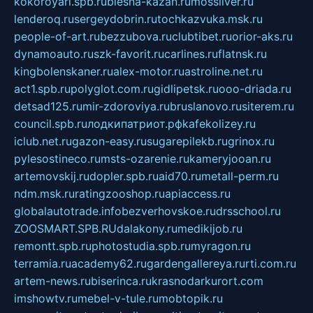
kokoroyari.spb.ru
blesna-kazan.ru
mossilver.ru
lenderoq.ru
sergeydobrin.ru
tochkazvuka.msk.ru
people-of-art.ru
bezzubova.ru
clubtibet.ru
orior-aks.ru
dynamoauto.ru
szk-favorit.ru
carlines.ru
flatnsk.ru
kingbolenskaner.ru
alex-motor.ru
astroline.net.ru
act1.spb.ru
polyglot.com.ru
gidlipetsk.ru
ooo-driada.ru
detsad125.ru
mir-zdoroviya.ru
bruslanovo.ru
siterem.ru
council.spb.ru
лодкипатриот.рф
kafekolizey.ru
iclub.net.ru
gazon-easy.ru
sugarepilekb.ru
grinox.ru
pylesostineco.ru
msts-ozarenie.ru
kameryjooan.ru
artemovskij.ru
dopler.spb.ru
aid70.ru
metall-perm.ru
ndm.msk.ru
ratingzooshop.ru
apiaccess.ru
globalautotrade.info
bezverhovskoe.ru
drsschool.ru
ZOOSMART.SPB.RU
dalakony.ru
medikijob.ru
remontt.spb.ru
photostudia.spb.ru
myragon.ru
terramia.ru
academy62.ru
gardengallereya.ru
rti.com.ru
artem-news.ru
biserinca.ru
krasnodarkurort.com
imshowtv.ru
mebel-v-tule.ru
mobtopik.ru