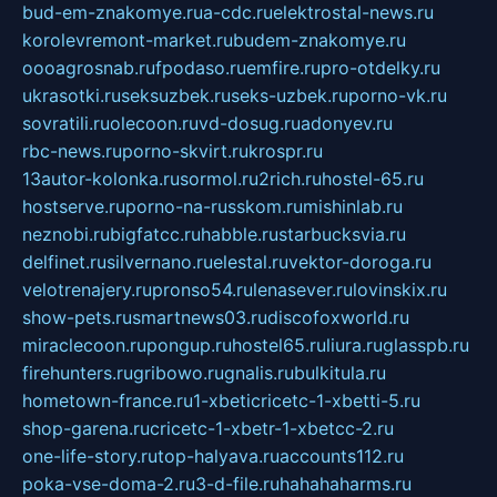
bud-em-znakomye.ru
a-cdc.ru
elektrostal-news.ru
korolevremont-market.ru
budem-znakomye.ru
oooagrosnab.ru
fpodaso.ru
emfire.ru
pro-otdelky.ru
ukrasotki.ru
seksuzbek.ru
seks-uzbek.ru
porno-vk.ru
sovratili.ru
olecoon.ru
vd-dosug.ru
adonyev.ru
rbc-news.ru
porno-skvirt.ru
krospr.ru
13autor-kolonka.ru
sormol.ru
2rich.ru
hostel-65.ru
hostserve.ru
porno-na-russkom.ru
mishinlab.ru
neznobi.ru
bigfatcc.ru
habble.ru
starbucksvia.ru
delfinet.ru
silvernano.ru
elestal.ru
vektor-doroga.ru
velotrenajery.ru
pronso54.ru
lenasever.ru
lovinskix.ru
show-pets.ru
smartnews03.ru
discofoxworld.ru
miraclecoon.ru
pongup.ru
hostel65.ru
liura.ru
glasspb.ru
firehunters.ru
gribowo.ru
gnalis.ru
bulkitula.ru
hometown-france.ru
1-xbeticricetc-1-xbetti-5.ru
shop-garena.ru
cricetc-1-xbetr-1-xbetcc-2.ru
one-life-story.ru
top-halyava.ru
accounts112.ru
poka-vse-doma-2.ru
3-d-file.ru
hahahaharms.ru