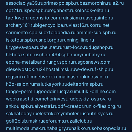
associaciya39.ru
primexpo.spb.ru
bezmorchin.ru
ia2.ru
cpt21.ru
ispecspb.ru
regahost.ru
kolosok-elita.ru
tae-kwon.ru
consrio.com.ru
insiam.ru
avegainfo.ru
archery161.ru
bigencyclica.ru
vlast16.ru
korru.net
sarmiento.spb.su
extelopedia.ru
lammin-suo.spb.ru
iskatour.spb.ru
snpi.org.ru
running-line.ru
krygeva-spa.ru
chel.net.ru
rust-loco.ru
dugshop.ru
hl-beta.spb.ru
school494.spb.ru
mymubaby.ru
epoha-metalband.ru
ngr.spb.ru
rusgosnews.com
dieselvostok.ru
24hostel.msk.ru
w-dev.ru
f-ship.ru
regsmi.ru
filmnetwork.ru
malinasp.ru
kinosvin.ru
h2o-salon.ru
malutkayork.ru
deltaprim.spb.ru
tango-perm.ru
gooddir.ru
sgv.su
multiki-online.com
webkrasotki.com
cherinvest.ru
detskiy-ostrov.ru
ankou.spb.ru
alvesta1.ru
pdf-creator.ru
nix-files.org.ru
sakhatoday.ru
elektrikersymboler.ru
sputnikyes.ru
golf2club.msk.ru
aeforums.ru
zallclub.ru
multimodal.msk.ru
habaigry.ru
haikko.ru
sobakopedia.ru