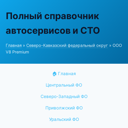
Полный справочник
автосервисов и СТО
Главная
»
Северо-Кавказский федеральный округ
» ООО
V8 Premium
🏠 Главная
Центральный ФО
Северо-Западный ФО
Приволжский ФО
Уральский ФО