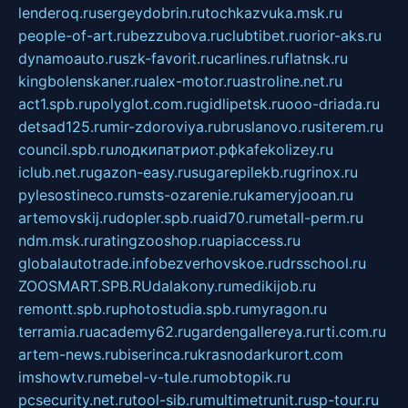
lenderoq.ru
sergeydobrin.ru
tochkazvuka.msk.ru
people-of-art.ru
bezzubova.ru
clubtibet.ru
orior-aks.ru
dynamoauto.ru
szk-favorit.ru
carlines.ru
flatnsk.ru
kingbolenskaner.ru
alex-motor.ru
astroline.net.ru
act1.spb.ru
polyglot.com.ru
gidlipetsk.ru
ooo-driada.ru
detsad125.ru
mir-zdoroviya.ru
bruslanovo.ru
siterem.ru
council.spb.ru
лодкипатриот.рф
kafekolizey.ru
iclub.net.ru
gazon-easy.ru
sugarepilekb.ru
grinox.ru
pylesostineco.ru
msts-ozarenie.ru
kameryjooan.ru
artemovskij.ru
dopler.spb.ru
aid70.ru
metall-perm.ru
ndm.msk.ru
ratingzooshop.ru
apiaccess.ru
globalautotrade.info
bezverhovskoe.ru
drsschool.ru
ZOOSMART.SPB.RU
dalakony.ru
medikijob.ru
remontt.spb.ru
photostudia.spb.ru
myragon.ru
terramia.ru
academy62.ru
gardengallereya.ru
rti.com.ru
artem-news.ru
biserinca.ru
krasnodarkurort.com
imshowtv.ru
mebel-v-tule.ru
mobtopik.ru
pcsecurity.net.ru
tool-sib.ru
multimetrunit.ru
sp-tour.ru