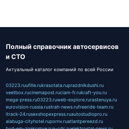
Полный справочник автосервисов
и СТО
Актуальный каталог компаний по всей России
03223.ru
ufille.ru
krasotata.ru
prazdnikdushi.ru
veetbox.ru
cinemapost.ru
ciam-fr.ru
kraft-you.ru
mega-press.ru
03223.ru
web-explore.ru
rastenuya.ru
eurovision-russia.ru
strah-news.ru
freeride-team.ru
itrack-24.ru
sexshopexpress.ru
autostudiopro.ru
alabuga-cityhotel.ru
pornv.ru
atlantpereezd.ru
bud-em-znakomye.ru
a-cdc.ru
elektrostal-news.ru