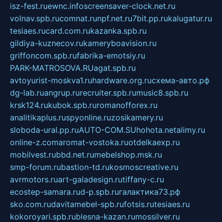
isz-fest.ru
ewnc.info
screensaver-clock.net.ru
volnav.spb.ru
comnat.ru
npf.net.ru
7bit.pp.ru
kalugatur.ru
tesiaes.ru
card.com.ru
kazanka.spb.ru
gildiya-kuznecov.ru
kameryboavision.ru
griffoncom.spb.ru
fabrika-emotsiy.ru
PARK-MATROSOVA.RU
agat.spb.ru
avtoyurist-moskva1.ru
hardware.org.ru
схема-авто.рф
dg-lab.ru
angrup.ru
recruiter.spb.ru
music8.spb.ru
krsk124.ru
kubok.spb.ru
romanofforex.ru
analitikaplus.ru
spyonline.ru
zosikamery.ru
sloboda-ural.pp.ru
AUTO-COM.SU
hohota.net
alimy.ru
online-z.com
aromat-vostoka.ru
otdelkaexp.ru
mobilvest.ru
bbd.net.ru
mebelshop.msk.ru
smp-forum.ru
bastion-td.ru
kosmoscreative.ru
avrmotors.ru
art-galadesign.ru
tiffany-c.ru
ecostep-samara.ru
d-p.spb.ru
галактика73.рф
sko.com.ru
davitamebel-spb.ru
fotsis.ru
tesiaes.ru
kokoroyari.spb.ru
blesna-kazan.ru
mossilver.ru