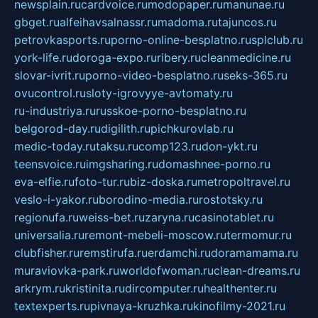
newsplain.ru
cardvoice.ru
modopaper.ru
manunae.ru
gbget.ru
alfeihavsalnassr.ru
madoma.ru
tajuncos.ru
petrovkasports.ru
porno-online-besplatno.ru
splclub.ru
york-life.ru
doroga-expo.ru
ribery.ru
cleanmedicine.ru
slovar-ivrit.ru
porno-video-besplatno.ru
seks-365.ru
ovucontrol.ru
sloty-igrovyye-avtomaty.ru
ru-industriya.ru
russkoe-porno-besplatno.ru
belgorod-day.ru
digilith.ru
pichkurovlab.ru
medic-today.ru
taksu.ru
comp123.ru
don-ykt.ru
teensvoice.ru
imgsharing.ru
domashnee-porno.ru
eva-elfie.ru
foto-tur.ru
biz-doska.ru
metropoltravel.ru
veslo-i-yakor.ru
borodino-media.ru
rostotsky.ru
regionufa.ru
weiss-bet.ru
zaryna.ru
casinotablet.ru
universalia.ru
remont-mebeli-moscow.ru
termomur.ru
clubfisher.ru
remstirufa.ru
erdamchi.ru
doramamama.ru
muraviovka-park.ru
worldofwoman.ru
clean-dreams.ru
arkrym.ru
kristinita.ru
dircomputer.ru
healthenter.ru
textexperts.ru
pivnaya-kruzhka.ru
kinofilmy-2021.ru