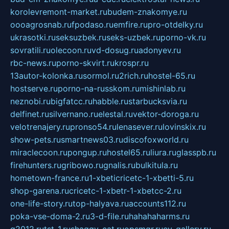
korolevremont-market.ru
budem-znakomye.ru
oooagrosnab.ru
fpodaso.ru
emfire.ru
pro-otdelky.ru
ukrasotki.ru
seksuzbek.ru
seks-uzbek.ru
porno-vk.ru
sovratili.ru
olecoon.ru
vd-dosug.ru
adonyev.ru
rbc-news.ru
porno-skvirt.ru
krospr.ru
13autor-kolonka.ru
sormol.ru
2rich.ru
hostel-65.ru
hostserve.ru
porno-na-russkom.ru
mishinlab.ru
neznobi.ru
bigfatcc.ru
habble.ru
starbucksvia.ru
delfinet.ru
silvernano.ru
elestal.ru
vektor-doroga.ru
velotrenajery.ru
pronso54.ru
lenasever.ru
lovinskix.ru
show-pets.ru
smartnews03.ru
discofoxworld.ru
miraclecoon.ru
pongup.ru
hostel65.ru
liura.ru
glasspb.ru
firehunters.ru
gribowo.ru
gnalis.ru
bulkitula.ru
hometown-france.ru
1-xbeticricetc-1-xbetti-5.ru
shop-garena.ru
cricetc-1-xbetr-1-xbetcc-2.ru
one-life-story.ru
top-halyava.ru
accounts112.ru
poka-vse-doma-2.ru
3-d-file.ru
hahahaharms.ru