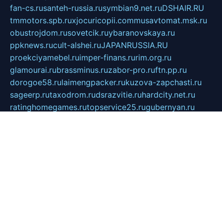
fan-cs.ru
santeh-russia.ru
symbian9.net.ru
DSHAIR.RU
tmmotors.spb.ru
xjocuricopii.com
musavtomat.msk.ru
obustrojdom.ru
sovetcik.ru
ybaranovskaya.ru
ppknews.ru
cult-alshei.ru
JAPANRUSSIA.RU
proekciyamebel.ru
imper-finans.ru
rim.org.ru
glamourai.ru
brassminus.ru
zabor-pro.ru
ftn.pp.ru
dorogoe58.ru
laimengpacker.ru
kuzova-zapchasti.ru
sageerp.ru
taxodrom.ru
dsrazvitie.ru
hardcity.net.ru
ratinghomegames.ru
topservice25.ru
gubernyan.ru
gtglasslined.ru
ii4.ru
tssport.spb.ru
andorra24.com
blackwallstreet.ru
oboimos.ru
optim-doors.com.ru
ikuch.ru
nycr.org.ru
npa21.ru
vremya-ch.spb.ru
desert000.ru
ivtorgi.ru
ifiori.ru
catalog-statei.ru
dcv.org.ru
spetsmaster174.ru
ipkameryhiseeu.ru
dum26.ru
ruspol.spb.ru
fr-opendp.ru
kam-solnyshko.ru
cheyenne-arapaho.ru
sevzapmetal.spb.ru
ted-lapidus.spb.ru
parasite-eliminator.ru
sigma-complete.ru
modernworld.ru
dama-moda.ru