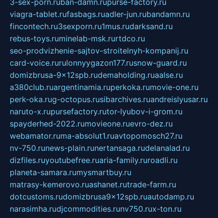
3-sex-porn.ru
ban-damn.ru
purse-factory.ru
viagra-tablet.ru
fasbags.ru
adler-jun.ru
bandamn.ru
fincontech.ru
3sexporn.ru
1mus.ru
darksand.ru
rebus-toys.ru
minelab-msk.ru
rtdco.ru
seo-prodvizhenie-sajtov-stroitelnyh-kompanij.ru
card-voice.ru
rulonnyygazon177.ru
snow-guard.ru
domizbrusa-9x12spb.ru
demaholding.ru
aalse.ru
a380club.ru
argentinamia.ru
perkoka.ru
movie-one.ru
perk-oka.ru
g-octopus.ru
sibarchives.ru
andreislyusar.ru
naruto-x.ru
pursefactory.ru
tor-lyubov-i-grom.ru
spayderhed-2022.ru
movieone.ru
evro-dez.ru
webamator.ru
ma-absolut1.ru
avtopomosch27.ru
nv-750.ru
news-plain.ru
nertansaga.ru
delanalad.ru
dizfiles.ru
youtubefree.ru
aria-family.ru
roadli.ru
planeta-samara.ru
mysmartbuy.ru
matrasy-kemerovo.ru
ashanet.ru
trade-farm.ru
dotcustoms.ru
domizbrusa9x12spb.ru
autodamp.ru
narasimha.ru
djcommodities.ru
nv750.ru
x-ton.ru