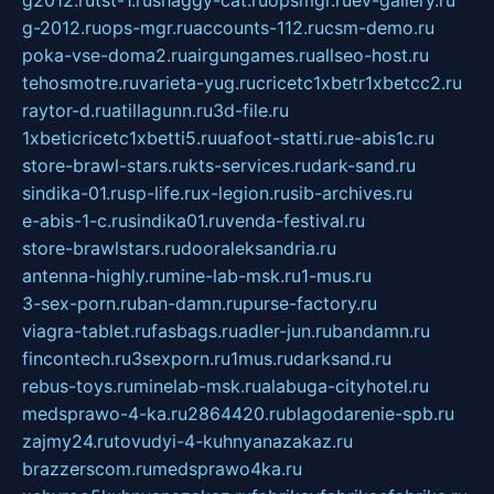
g2012.ru
tst-1.ru
shaggy-cat.ru
opsmgr.ru
ev-gallery.ru
g-2012.ru
ops-mgr.ru
accounts-112.ru
csm-demo.ru
poka-vse-doma2.ru
airgungames.ru
allseo-host.ru
tehosmotre.ru
varieta-yug.ru
cricetc1xbetr1xbetcc2.ru
raytor-d.ru
atillagunn.ru
3d-file.ru
1xbeticricetc1xbetti5.ru
uafoot-statti.ru
e-abis1c.ru
store-brawl-stars.ru
kts-services.ru
dark-sand.ru
sindika-01.ru
sp-life.ru
x-legion.ru
sib-archives.ru
e-abis-1-c.ru
sindika01.ru
venda-festival.ru
store-brawlstars.ru
dooraleksandria.ru
antenna-highly.ru
mine-lab-msk.ru
1-mus.ru
3-sex-porn.ru
ban-damn.ru
purse-factory.ru
viagra-tablet.ru
fasbags.ru
adler-jun.ru
bandamn.ru
fincontech.ru
3sexporn.ru
1mus.ru
darksand.ru
rebus-toys.ru
minelab-msk.ru
alabuga-cityhotel.ru
medsprawo-4-ka.ru
2864420.ru
blagodarenie-spb.ru
zajmy24.ru
tovudyi-4-kuhnyanazakaz.ru
brazzerscom.ru
medsprawo4ka.ru