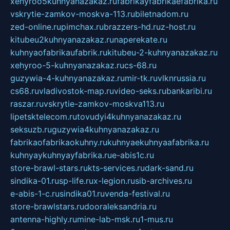
xehyroo5kuhnyanazakaz.ru
fabrikayfabrikaefabrika.ru
vskrytie-zamkov-moskva-113.ru
biletnadom.ru
zed-online.ru
pimchax.ru
brazzers-hd.ru
z-host.ru
kitubeu2kuhnyanazakaz.ru
naperekate.ru
kuhnyaofabrikaufabrik.ru
kitubeu-2-kuhnyanazakaz.ru
xehyroo-5-kuhnyanazakaz.ru
cs-68.ru
guzywia-4-kuhnyanazakaz.ru
mir-tk.ru
vlknrussia.ru
cs68.ru
vladivostok-map.ru
video-seks.ru
bankaribi.ru
raszar.ru
vskrytie-zamkov-moskva113.ru
lipetsktelecom.ru
tovudyi4kuhnyanazakaz.ru
seksuzb.ru
guzywia4kuhnyanazakaz.ru
fabrikaofabrikaokuhny.ru
kuhnyaekuhnyaafabrika.ru
kuhnyaykuhnyayfabrika.ru
e-abis1c.ru
store-brawl-stars.ru
kts-services.ru
dark-sand.ru
sindika-01.ru
sp-life.ru
x-legion.ru
sib-archives.ru
e-abis-1-c.ru
sindika01.ru
venda-festival.ru
store-brawlstars.ru
dooraleksandria.ru
antenna-highly.ru
mine-lab-msk.ru
1-mus.ru