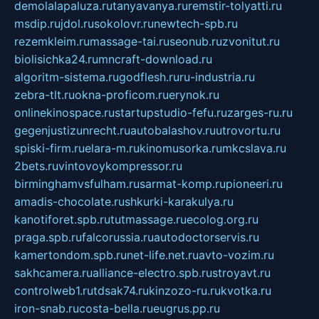
demolalapaluza.ru
tanyavanya.ru
remstir-tolyatti.ru
msdip.ru
jdol.ru
sokolovr.ru
newtech-spb.ru
rezemkleim.ru
massage-tai.ru
seonub.ru
zvonitut.ru
biolisichka24.ru
mncraft-download.ru
algoritm-sistema.ru
godflesh.ru
ru-industria.ru
zebra-tlt.ru
okna-proficom.ru
erynok.ru
onlinekinospace.ru
startupstudio-fefu.ru
zarges-ru.ru
gegenjustizunrecht.ru
autobalashov.ru
utrovortu.ru
spiski-firm.ru
elara-m.ru
kinomusorka.ru
mkcslava.ru
2bets.ru
vintovoykompressor.ru
birminghamvsfulham.ru
sarmat-komp.ru
pioneeri.ru
amadis-chocolate.ru
shkurki-karakulya.ru
kanotiforet.spb.ru
tutmassage.ru
ecolog.org.ru
praga.spb.ru
falcorussia.ru
autodoctorservis.ru
kamertondom.spb.ru
net-life.net.ru
avto-vozim.ru
sakhcamera.ru
alliance-electro.spb.ru
stroyavt.ru
controlweb1.ru
tdsak74.ru
kinzozo-ru.ru
kvotka.ru
iron-snab.ru
costa-bella.ru
eugrus.pp.ru