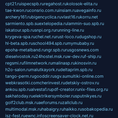
cpt21.ru
ispecspb.ru
regahost.ru
kolosok-elita.ru
tae-kwon.ru
consrio.com.ru
insiam.ru
avegainfo.ru
archery161.ru
bigencyclica.ru
vlast16.ru
korru.net
sarmiento.spb.su
extelopedia.ru
lammin-suo.spb.ru
iskatour.spb.ru
snpi.org.ru
running-line.ru
krygeva-spa.ru
chel.net.ru
rust-loco.ru
dugshop.ru
hl-beta.spb.ru
school494.spb.ru
mymubaby.ru
epoha-metalband.ru
ngr.spb.ru
rusgosnews.com
dieselvostok.ru
24hostel.msk.ru
w-dev.ru
f-ship.ru
regsmi.ru
filmnetwork.ru
malinasp.ru
kinosvin.ru
h2o-salon.ru
malutkayork.ru
deltaprim.spb.ru
tango-perm.ru
gooddir.ru
sgv.su
multiki-online.com
webkrasotki.com
cherinvest.ru
detskiy-ostrov.ru
ankou.spb.ru
alvesta1.ru
pdf-creator.ru
nix-files.org.ru
sakhatoday.ru
elektrikersymboler.ru
sputnikyes.ru
golf2club.msk.ru
aeforums.ru
zallclub.ru
multimodal.msk.ru
habaigry.ru
haikko.ru
sobakopedia.ru
isz-fest.ru
ewnc.info
screensaver-clock.net.ru