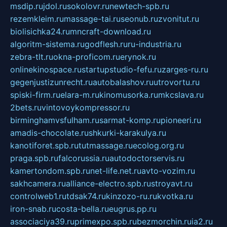
msdip.ru
jdol.ru
sokolovr.ru
newtech-spb.ru
rezemkleim.ru
massage-tai.ru
seonub.ru
zvonitut.ru
biolisichka24.ru
mncraft-download.ru
algoritm-sistema.ru
godflesh.ru
ru-industria.ru
zebra-tlt.ru
okna-proficom.ru
erynok.ru
onlinekinospace.ru
startupstudio-fefu.ru
zarges-ru.ru
gegenjustizunrecht.ru
autobalashov.ru
utrovortu.ru
spiski-firm.ru
elara-m.ru
kinomusorka.ru
mkcslava.ru
2bets.ru
vintovoykompressor.ru
birminghamvsfulham.ru
sarmat-komp.ru
pioneeri.ru
amadis-chocolate.ru
shkurki-karakulya.ru
kanotiforet.spb.ru
tutmassage.ru
ecolog.org.ru
praga.spb.ru
falcorussia.ru
autodoctorservis.ru
kamertondom.spb.ru
net-life.net.ru
avto-vozim.ru
sakhcamera.ru
alliance-electro.spb.ru
stroyavt.ru
controlweb1.ru
tdsak74.ru
kinzozo-ru.ru
kvotka.ru
iron-snab.ru
costa-bella.ru
eugrus.pp.ru
associaciya39.ru
primexpo.spb.ru
bezmorchin.ru
ia2.ru