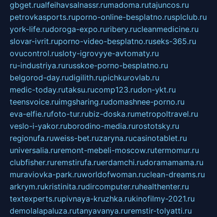
gbget.ru
alfeihavsalnassr.ru
madoma.ru
tajuncos.ru
petrovkasports.ru
porno-online-besplatno.ru
splclub.ru
york-life.ru
doroga-expo.ru
ribery.ru
cleanmedicine.ru
slovar-ivrit.ru
porno-video-besplatno.ru
seks-365.ru
ovucontrol.ru
sloty-igrovyye-avtomaty.ru
ru-industriya.ru
russkoe-porno-besplatno.ru
belgorod-day.ru
digilith.ru
pichkurovlab.ru
medic-today.ru
taksu.ru
comp123.ru
don-ykt.ru
teensvoice.ru
imgsharing.ru
domashnee-porno.ru
eva-elfie.ru
foto-tur.ru
biz-doska.ru
metropoltravel.ru
veslo-i-yakor.ru
borodino-media.ru
rostotsky.ru
regionufa.ru
weiss-bet.ru
zaryna.ru
casinotablet.ru
universalia.ru
remont-mebeli-moscow.ru
termomur.ru
clubfisher.ru
remstirufa.ru
erdamchi.ru
doramamama.ru
muraviovka-park.ru
worldofwoman.ru
clean-dreams.ru
arkrym.ru
kristinita.ru
dircomputer.ru
healthenter.ru
textexperts.ru
pivnaya-kruzhka.ru
kinofilmy-2021.ru
demolalapaluza.ru
tanyavanya.ru
remstir-tolyatti.ru