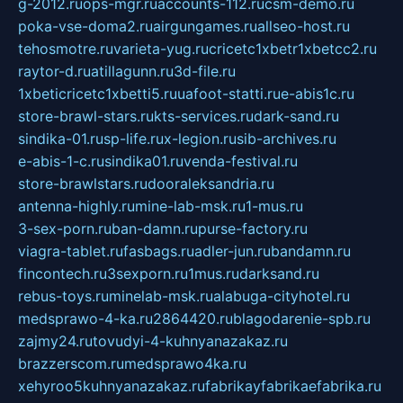
g-2012.ru
ops-mgr.ru
accounts-112.ru
csm-demo.ru
poka-vse-doma2.ru
airgungames.ru
allseo-host.ru
tehosmotre.ru
varieta-yug.ru
cricetc1xbetr1xbetcc2.ru
raytor-d.ru
atillagunn.ru
3d-file.ru
1xbeticricetc1xbetti5.ru
uafoot-statti.ru
e-abis1c.ru
store-brawl-stars.ru
kts-services.ru
dark-sand.ru
sindika-01.ru
sp-life.ru
x-legion.ru
sib-archives.ru
e-abis-1-c.ru
sindika01.ru
venda-festival.ru
store-brawlstars.ru
dooraleksandria.ru
antenna-highly.ru
mine-lab-msk.ru
1-mus.ru
3-sex-porn.ru
ban-damn.ru
purse-factory.ru
viagra-tablet.ru
fasbags.ru
adler-jun.ru
bandamn.ru
fincontech.ru
3sexporn.ru
1mus.ru
darksand.ru
rebus-toys.ru
minelab-msk.ru
alabuga-cityhotel.ru
medsprawo-4-ka.ru
2864420.ru
blagodarenie-spb.ru
zajmy24.ru
tovudyi-4-kuhnyanazakaz.ru
brazzerscom.ru
medsprawo4ka.ru
xehyroo5kuhnyanazakaz.ru
fabrikayfabrikaefabrika.ru