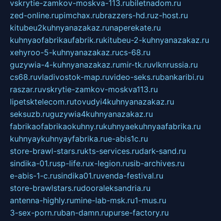
vskrytie-zamkov-moskva-113.ru
biletnadom.ru
zed-online.ru
pimchax.ru
brazzers-hd.ru
z-host.ru
kitubeu2kuhnyanazakaz.ru
naperekate.ru
kuhnyaofabrikaufabrik.ru
kitubeu-2-kuhnyanazakaz.ru
xehyroo-5-kuhnyanazakaz.ru
cs-68.ru
guzywia-4-kuhnyanazakaz.ru
mir-tk.ru
vlknrussia.ru
cs68.ru
vladivostok-map.ru
video-seks.ru
bankaribi.ru
raszar.ru
vskrytie-zamkov-moskva113.ru
lipetsktelecom.ru
tovudyi4kuhnyanazakaz.ru
seksuzb.ru
guzywia4kuhnyanazakaz.ru
fabrikaofabrikaokuhny.ru
kuhnyaekuhnyaafabrika.ru
kuhnyaykuhnyayfabrika.ru
e-abis1c.ru
store-brawl-stars.ru
kts-services.ru
dark-sand.ru
sindika-01.ru
sp-life.ru
x-legion.ru
sib-archives.ru
e-abis-1-c.ru
sindika01.ru
venda-festival.ru
store-brawlstars.ru
dooraleksandria.ru
antenna-highly.ru
mine-lab-msk.ru
1-mus.ru
3-sex-porn.ru
ban-damn.ru
purse-factory.ru