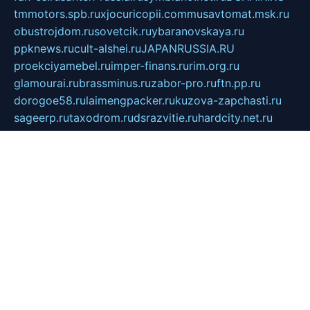
tmmotors.spb.ru
xjocuricopii.com
musavtomat.msk.ru
obustrojdom.ru
sovetcik.ru
ybaranovskaya.ru
ppknews.ru
cult-alshei.ru
JAPANRUSSIA.RU
proekciyamebel.ru
imper-finans.ru
rim.org.ru
glamourai.ru
brassminus.ru
zabor-pro.ru
ftn.pp.ru
dorogoe58.ru
laimengpacker.ru
kuzova-zapchasti.ru
sageerp.ru
taxodrom.ru
dsrazvitie.ru
hardcity.net.ru
ratinghomegames.ru
topservice25.ru
gubernyan.ru
gtglasslined.ru
ii4.ru
tssport.spb.ru
andorra24.com
blackwallstreet.ru
oboimos.ru
optim-doors.com.ru
ikuch.ru
nycr.org.ru
npa21.ru
vremya-ch.spb.ru
desert000.ru
ivtorgi.ru
ifiori.ru
catalog-statei.ru
dcv.org.ru
spetsmaster174.ru
ipkameryhiseeu.ru
dum26.ru
ruspol.spb.ru
fr-opendp.ru
kam-solnyshko.ru
cheyenne-arapaho.ru
sevzapmetal.spb.ru
ted-lapidus.spb.ru
parasite-eliminator.ru
sigma-complete.ru
modernworld.ru
dama-moda.ru
eholot-group.ru
sk-nvkz.ru
DRONGOLD.RU