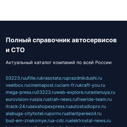
Полный справочник автосервисов
и СТО
Актуальный каталог компаний по всей России
03223.ru
ufille.ru
krasotata.ru
prazdnikdushi.ru
veetbox.ru
cinemapost.ru
ciam-fr.ru
kraft-you.ru
mega-press.ru
03223.ru
web-explore.ru
rastenuya.ru
eurovision-russia.ru
strah-news.ru
freeride-team.ru
itrack-24.ru
sexshopexpress.ru
autostudiopro.ru
alabuga-cityhotel.ru
pornv.ru
atlantpereezd.ru
bud-em-znakomye.ru
a-cdc.ru
elektrostal-news.ru