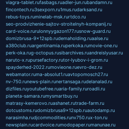
viagra-tablet.ru
fasbags.ru
adler-jun.ru
bandamn.ru
fincontech.ru
3sexporn.ru
1mus.ru
darksand.ru
rebus-toys.ru
minelab-msk.ru
rtdco.ru
seo-prodvizhenie-sajtov-stroitelnyh-kompanij.ru
card-voice.ru
rulonnyygazon177.ru
snow-guard.ru
domizbrusa-9x12spb.ru
demaholding.ru
aalse.ru
a380club.ru
argentinamia.ru
perkoka.ru
movie-one.ru
perk-oka.ru
g-octopus.ru
sibarchives.ru
andreislyusar.ru
naruto-x.ru
pursefactory.ru
tor-lyubov-i-grom.ru
spayderhed-2022.ru
movieone.ru
evro-dez.ru
webamator.ru
ma-absolut1.ru
avtopomosch27.ru
nv-750.ru
news-plain.ru
nertansaga.ru
delanalad.ru
dizfiles.ru
youtubefree.ru
aria-family.ru
roadli.ru
planeta-samara.ru
mysmartbuy.ru
matrasy-kemerovo.ru
ashanet.ru
trade-farm.ru
dotcustoms.ru
domizbrusa9x12spb.ru
autodamp.ru
narasimha.ru
djcommodities.ru
nv750.ru
x-ton.ru
newsplain.ru
cardvoice.ru
modopaper.ru
manunae.ru