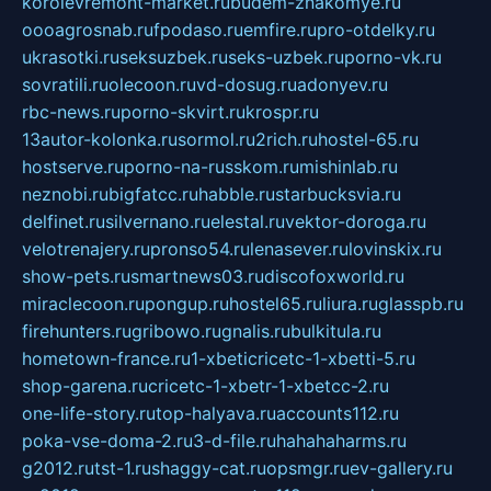
korolevremont-market.ru
budem-znakomye.ru
oooagrosnab.ru
fpodaso.ru
emfire.ru
pro-otdelky.ru
ukrasotki.ru
seksuzbek.ru
seks-uzbek.ru
porno-vk.ru
sovratili.ru
olecoon.ru
vd-dosug.ru
adonyev.ru
rbc-news.ru
porno-skvirt.ru
krospr.ru
13autor-kolonka.ru
sormol.ru
2rich.ru
hostel-65.ru
hostserve.ru
porno-na-russkom.ru
mishinlab.ru
neznobi.ru
bigfatcc.ru
habble.ru
starbucksvia.ru
delfinet.ru
silvernano.ru
elestal.ru
vektor-doroga.ru
velotrenajery.ru
pronso54.ru
lenasever.ru
lovinskix.ru
show-pets.ru
smartnews03.ru
discofoxworld.ru
miraclecoon.ru
pongup.ru
hostel65.ru
liura.ru
glasspb.ru
firehunters.ru
gribowo.ru
gnalis.ru
bulkitula.ru
hometown-france.ru
1-xbeticricetc-1-xbetti-5.ru
shop-garena.ru
cricetc-1-xbetr-1-xbetcc-2.ru
one-life-story.ru
top-halyava.ru
accounts112.ru
poka-vse-doma-2.ru
3-d-file.ru
hahahaharms.ru
g2012.ru
tst-1.ru
shaggy-cat.ru
opsmgr.ru
ev-gallery.ru