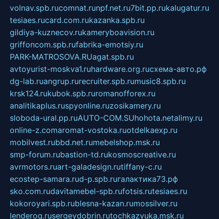
volnav.spb.ru
comnat.ru
npf.net.ru
7bit.pp.ru
kalugatur.ru
tesiaes.ru
card.com.ru
kazanka.spb.ru
gildiya-kuznecov.ru
kameryboavision.ru
griffoncom.spb.ru
fabrika-emotsiy.ru
PARK-MATROSOVA.RU
agat.spb.ru
avtoyurist-moskva1.ru
hardware.org.ru
схема-авто.рф
dg-lab.ru
angrup.ru
recruiter.spb.ru
music8.spb.ru
krsk124.ru
kubok.spb.ru
romanofforex.ru
analitikaplus.ru
spyonline.ru
zosikamery.ru
sloboda-ural.pp.ru
AUTO-COM.SU
hohota.net
alimy.ru
online-z.com
aromat-vostoka.ru
otdelkaexp.ru
mobilvest.ru
bbd.net.ru
mebelshop.msk.ru
smp-forum.ru
bastion-td.ru
kosmoscreative.ru
avrmotors.ru
art-galadesign.ru
tiffany-c.ru
ecostep-samara.ru
d-p.spb.ru
галактика73.рф
sko.com.ru
davitamebel-spb.ru
fotsis.ru
tesiaes.ru
kokoroyari.spb.ru
blesna-kazan.ru
mossilver.ru
lenderoq.ru
sergeydobrin.ru
tochkazvuka.msk.ru