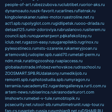
people-of-art.ru
bezzubova.ru
clubtibet.ru
orior-aks.ru
dynamoauto.ru
szk-favorit.ru
carlines.ru
flatnsk.ru
kingbolenskaner.ru
alex-motor.ru
astroline.net.ru
act1.spb.ru
polyglot.com.ru
gidlipetsk.ru
ooo-driada.ru
detsad125.ru
mir-zdoroviya.ru
bruslanovo.ru
siterem.ru
council.spb.ru
лодкипатриот.рф
kafekolizey.ru
iclub.net.ru
gazon-easy.ru
sugarepilekb.ru
grinox.ru
pylesostineco.ru
msts-ozarenie.ru
kameryjooan.ru
artemovskij.ru
dopler.spb.ru
aid70.ru
metall-perm.ru
ndm.msk.ru
ratingzooshop.ru
apiaccess.ru
globalautotrade.info
bezverhovskoe.ru
drsschool.ru
ZOOSMART.SPB.RU
dalakony.ru
medikijob.ru
remontt.spb.ru
photostudia.spb.ru
myragon.ru
terramia.ru
academy62.ru
gardengallereya.ru
rti.com.ru
artem-news.ru
biserinca.ru
krasnodarkurort.com
imshowtv.ru
mebel-v-tule.ru
mobtopik.ru
pcsecurity.net.ru
tool-sib.ru
multimetrunit.ru
sp-tour.ru
fan-cs.ru
santeh-russia.ru
symbian9.net.ru
DSHAIR.RU