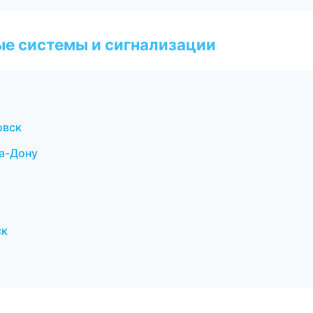
е системы и сигнализации
овск
на-Дону
ск