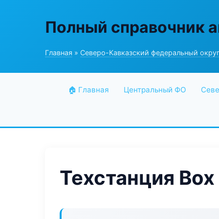
Полный справочник а
Главная
»
Северо-Кавказский федеральный окру
🏠 Главная
Центральный ФО
Севе
Техстанция Box