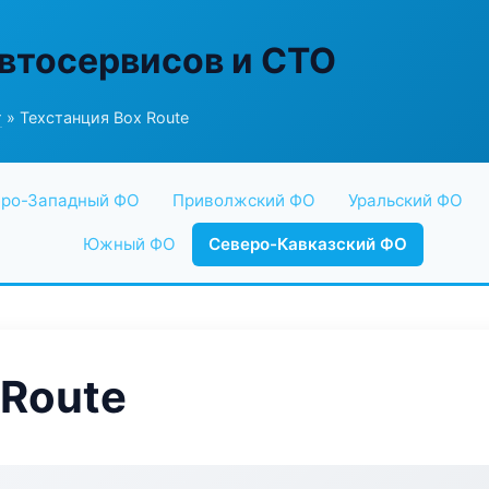
втосервисов и СТО
г
» Техстанция Box Route
ро-Западный ФО
Приволжский ФО
Уральский ФО
Южный ФО
Северо-Кавказский ФО
 Route