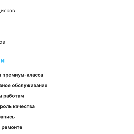
дисков
ов
ми
м премиум-класса
вное обслуживание
м работам
роль качества
запись
и ремонте