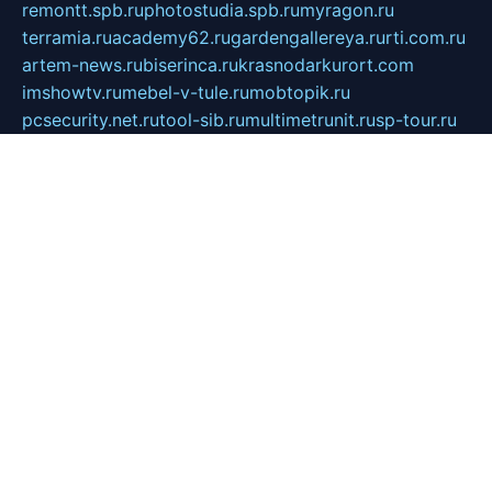
remontt.spb.ru
photostudia.spb.ru
myragon.ru
terramia.ru
academy62.ru
gardengallereya.ru
rti.com.ru
artem-news.ru
biserinca.ru
krasnodarkurort.com
imshowtv.ru
mebel-v-tule.ru
mobtopik.ru
pcsecurity.net.ru
tool-sib.ru
multimetrunit.ru
sp-tour.ru
fan-cs.ru
santeh-russia.ru
symbian9.net.ru
DSHAIR.RU
tmmotors.spb.ru
xjocuricopii.com
musavtomat.msk.ru
obustrojdom.ru
sovetcik.ru
ybaranovskaya.ru
ppknews.ru
cult-alshei.ru
JAPANRUSSIA.RU
proekciyamebel.ru
imper-finans.ru
rim.org.ru
glamourai.ru
brassminus.ru
zabor-pro.ru
ftn.pp.ru
dorogoe58.ru
laimengpacker.ru
kuzova-zapchasti.ru
sageerp.ru
taxodrom.ru
dsrazvitie.ru
hardcity.net.ru
ratinghomegames.ru
topservice25.ru
gubernyan.ru
gtglasslined.ru
ii4.ru
tssport.spb.ru
andorra24.com
blackwallstreet.ru
oboimos.ru
optim-doors.com.ru
ikuch.ru
nycr.org.ru
npa21.ru
vremya-ch.spb.ru
desert000.ru
ivtorgi.ru
ifiori.ru
catalog-statei.ru