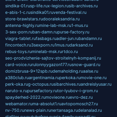
sindika-01.ru
sp-life.ru
x-legion.ru
sib-archives.ru
e-abis-1-c.ru
sindika01.ru
venda-festival.ru
store-brawlstars.ru
dooraleksandria.ru
antenna-highly.ru
mine-lab-msk.ru
1-mus.ru
3-sex-porn.ru
ban-damn.ru
purse-factory.ru
viagra-tablet.ru
fasbags.ru
adler-jun.ru
bandamn.ru
fincontech.ru
3sexporn.ru
1mus.ru
darksand.ru
rebus-toys.ru
minelab-msk.ru
rtdco.ru
seo-prodvizhenie-sajtov-stroitelnyh-kompanij.ru
card-voice.ru
rulonnyygazon177.ru
snow-guard.ru
domizbrusa-9x12spb.ru
demaholding.ru
aalse.ru
a380club.ru
argentinamia.ru
perkoka.ru
movie-one.ru
perk-oka.ru
g-octopus.ru
sibarchives.ru
andreislyusar.ru
naruto-x.ru
pursefactory.ru
tor-lyubov-i-grom.ru
spayderhed-2022.ru
movieone.ru
evro-dez.ru
webamator.ru
ma-absolut1.ru
avtopomosch27.ru
nv-750.ru
news-plain.ru
nertansaga.ru
delanalad.ru
dizfiles.ru
youtubefree.ru
aria-family.ru
roadli.ru