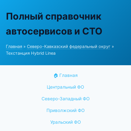
Полный справочник
автосервисов и СТО
Главная
»
Северо-Кавказский федеральный округ
»
Техстанция Hybrid Linea
🏠 Главная
Центральный ФО
Северо-Западный ФО
Приволжский ФО
Уральский ФО