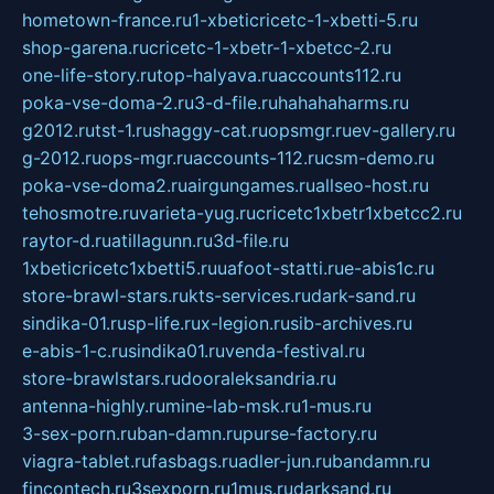
hometown-france.ru
1-xbeticricetc-1-xbetti-5.ru
shop-garena.ru
cricetc-1-xbetr-1-xbetcc-2.ru
one-life-story.ru
top-halyava.ru
accounts112.ru
poka-vse-doma-2.ru
3-d-file.ru
hahahaharms.ru
g2012.ru
tst-1.ru
shaggy-cat.ru
opsmgr.ru
ev-gallery.ru
g-2012.ru
ops-mgr.ru
accounts-112.ru
csm-demo.ru
poka-vse-doma2.ru
airgungames.ru
allseo-host.ru
tehosmotre.ru
varieta-yug.ru
cricetc1xbetr1xbetcc2.ru
raytor-d.ru
atillagunn.ru
3d-file.ru
1xbeticricetc1xbetti5.ru
uafoot-statti.ru
e-abis1c.ru
store-brawl-stars.ru
kts-services.ru
dark-sand.ru
sindika-01.ru
sp-life.ru
x-legion.ru
sib-archives.ru
e-abis-1-c.ru
sindika01.ru
venda-festival.ru
store-brawlstars.ru
dooraleksandria.ru
antenna-highly.ru
mine-lab-msk.ru
1-mus.ru
3-sex-porn.ru
ban-damn.ru
purse-factory.ru
viagra-tablet.ru
fasbags.ru
adler-jun.ru
bandamn.ru
fincontech.ru
3sexporn.ru
1mus.ru
darksand.ru