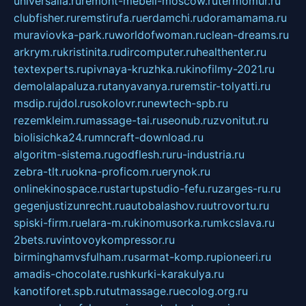
universalia.ru
remont-mebeli-moscow.ru
termomur.ru
clubfisher.ru
remstirufa.ru
erdamchi.ru
doramamama.ru
muraviovka-park.ru
worldofwoman.ru
clean-dreams.ru
arkrym.ru
kristinita.ru
dircomputer.ru
healthenter.ru
textexperts.ru
pivnaya-kruzhka.ru
kinofilmy-2021.ru
demolalapaluza.ru
tanyavanya.ru
remstir-tolyatti.ru
msdip.ru
jdol.ru
sokolovr.ru
newtech-spb.ru
rezemkleim.ru
massage-tai.ru
seonub.ru
zvonitut.ru
biolisichka24.ru
mncraft-download.ru
algoritm-sistema.ru
godflesh.ru
ru-industria.ru
zebra-tlt.ru
okna-proficom.ru
erynok.ru
onlinekinospace.ru
startupstudio-fefu.ru
zarges-ru.ru
gegenjustizunrecht.ru
autobalashov.ru
utrovortu.ru
spiski-firm.ru
elara-m.ru
kinomusorka.ru
mkcslava.ru
2bets.ru
vintovoykompressor.ru
birminghamvsfulham.ru
sarmat-komp.ru
pioneeri.ru
amadis-chocolate.ru
shkurki-karakulya.ru
kanotiforet.spb.ru
tutmassage.ru
ecolog.org.ru