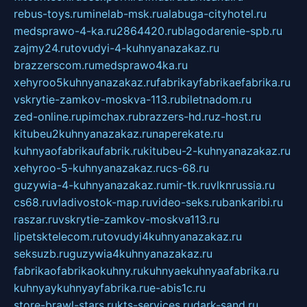
rebus-toys.ru
minelab-msk.ru
alabuga-cityhotel.ru
medsprawo-4-ka.ru
2864420.ru
blagodarenie-spb.ru
zajmy24.ru
tovudyi-4-kuhnyanazakaz.ru
brazzerscom.ru
medsprawo4ka.ru
xehyroo5kuhnyanazakaz.ru
fabrikayfabrikaefabrika.ru
vskrytie-zamkov-moskva-113.ru
biletnadom.ru
zed-online.ru
pimchax.ru
brazzers-hd.ru
z-host.ru
kitubeu2kuhnyanazakaz.ru
naperekate.ru
kuhnyaofabrikaufabrik.ru
kitubeu-2-kuhnyanazakaz.ru
xehyroo-5-kuhnyanazakaz.ru
cs-68.ru
guzywia-4-kuhnyanazakaz.ru
mir-tk.ru
vlknrussia.ru
cs68.ru
vladivostok-map.ru
video-seks.ru
bankaribi.ru
raszar.ru
vskrytie-zamkov-moskva113.ru
lipetsktelecom.ru
tovudyi4kuhnyanazakaz.ru
seksuzb.ru
guzywia4kuhnyanazakaz.ru
fabrikaofabrikaokuhny.ru
kuhnyaekuhnyaafabrika.ru
kuhnyaykuhnyayfabrika.ru
e-abis1c.ru
store-brawl-stars.ru
kts-services.ru
dark-sand.ru