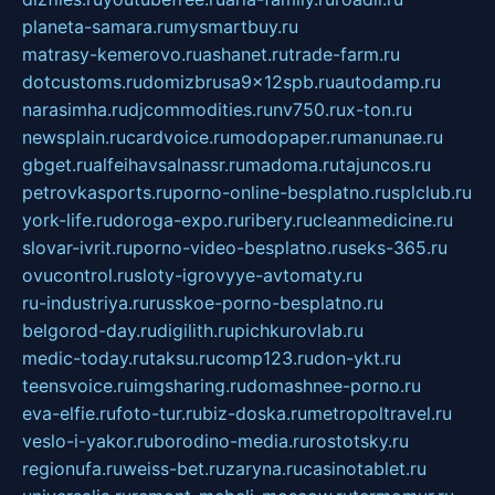
planeta-samara.ru
mysmartbuy.ru
matrasy-kemerovo.ru
ashanet.ru
trade-farm.ru
dotcustoms.ru
domizbrusa9x12spb.ru
autodamp.ru
narasimha.ru
djcommodities.ru
nv750.ru
x-ton.ru
newsplain.ru
cardvoice.ru
modopaper.ru
manunae.ru
gbget.ru
alfeihavsalnassr.ru
madoma.ru
tajuncos.ru
petrovkasports.ru
porno-online-besplatno.ru
splclub.ru
york-life.ru
doroga-expo.ru
ribery.ru
cleanmedicine.ru
slovar-ivrit.ru
porno-video-besplatno.ru
seks-365.ru
ovucontrol.ru
sloty-igrovyye-avtomaty.ru
ru-industriya.ru
russkoe-porno-besplatno.ru
belgorod-day.ru
digilith.ru
pichkurovlab.ru
medic-today.ru
taksu.ru
comp123.ru
don-ykt.ru
teensvoice.ru
imgsharing.ru
domashnee-porno.ru
eva-elfie.ru
foto-tur.ru
biz-doska.ru
metropoltravel.ru
veslo-i-yakor.ru
borodino-media.ru
rostotsky.ru
regionufa.ru
weiss-bet.ru
zaryna.ru
casinotablet.ru