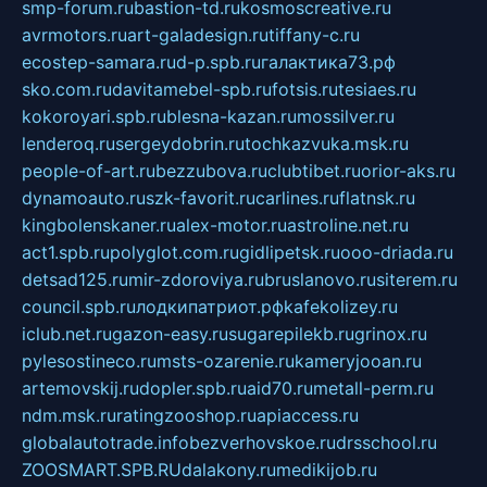
smp-forum.ru
bastion-td.ru
kosmoscreative.ru
avrmotors.ru
art-galadesign.ru
tiffany-c.ru
ecostep-samara.ru
d-p.spb.ru
галактика73.рф
sko.com.ru
davitamebel-spb.ru
fotsis.ru
tesiaes.ru
kokoroyari.spb.ru
blesna-kazan.ru
mossilver.ru
lenderoq.ru
sergeydobrin.ru
tochkazvuka.msk.ru
people-of-art.ru
bezzubova.ru
clubtibet.ru
orior-aks.ru
dynamoauto.ru
szk-favorit.ru
carlines.ru
flatnsk.ru
kingbolenskaner.ru
alex-motor.ru
astroline.net.ru
act1.spb.ru
polyglot.com.ru
gidlipetsk.ru
ooo-driada.ru
detsad125.ru
mir-zdoroviya.ru
bruslanovo.ru
siterem.ru
council.spb.ru
лодкипатриот.рф
kafekolizey.ru
iclub.net.ru
gazon-easy.ru
sugarepilekb.ru
grinox.ru
pylesostineco.ru
msts-ozarenie.ru
kameryjooan.ru
artemovskij.ru
dopler.spb.ru
aid70.ru
metall-perm.ru
ndm.msk.ru
ratingzooshop.ru
apiaccess.ru
globalautotrade.info
bezverhovskoe.ru
drsschool.ru
ZOOSMART.SPB.RU
dalakony.ru
medikijob.ru