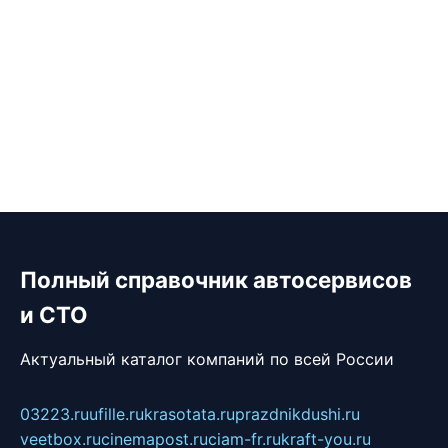
Полный справочник автосервисов
и СТО
Актуальный каталог компаний по всей России
03223.ru
ufille.ru
krasotata.ru
prazdnikdushi.ru
veetbox.ru
cinemapost.ru
ciam-fr.ru
kraft-you.ru