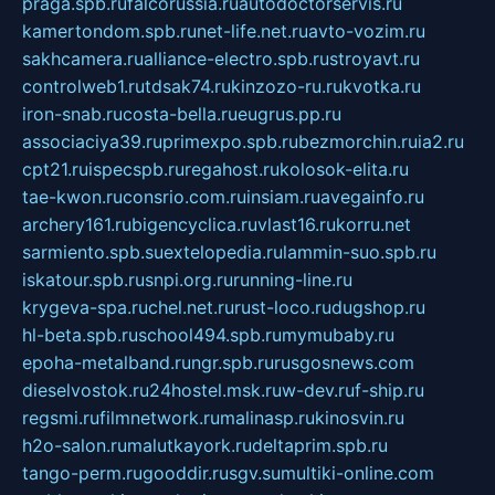
praga.spb.ru
falcorussia.ru
autodoctorservis.ru
kamertondom.spb.ru
net-life.net.ru
avto-vozim.ru
sakhcamera.ru
alliance-electro.spb.ru
stroyavt.ru
controlweb1.ru
tdsak74.ru
kinzozo-ru.ru
kvotka.ru
iron-snab.ru
costa-bella.ru
eugrus.pp.ru
associaciya39.ru
primexpo.spb.ru
bezmorchin.ru
ia2.ru
cpt21.ru
ispecspb.ru
regahost.ru
kolosok-elita.ru
tae-kwon.ru
consrio.com.ru
insiam.ru
avegainfo.ru
archery161.ru
bigencyclica.ru
vlast16.ru
korru.net
sarmiento.spb.su
extelopedia.ru
lammin-suo.spb.ru
iskatour.spb.ru
snpi.org.ru
running-line.ru
krygeva-spa.ru
chel.net.ru
rust-loco.ru
dugshop.ru
hl-beta.spb.ru
school494.spb.ru
mymubaby.ru
epoha-metalband.ru
ngr.spb.ru
rusgosnews.com
dieselvostok.ru
24hostel.msk.ru
w-dev.ru
f-ship.ru
regsmi.ru
filmnetwork.ru
malinasp.ru
kinosvin.ru
h2o-salon.ru
malutkayork.ru
deltaprim.spb.ru
tango-perm.ru
gooddir.ru
sgv.su
multiki-online.com