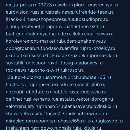
mega-press.ru
03223.ru
web-explore.ru
rastenuya.ru
eurovision-russia.ru
strah-news.ru
freeride-team.ru
itrack-24.ru
sexshopexpress.ru
autostudiopro.ru
alabuga-cityhotel.ru
pornv.ru
atlantpereezd.ru
bud-em-znakomye.ru
a-cdc.ru
elektrostal-news.ru
korolevremont-market.ru
budem-znakomye.ru
oooagrosnab.ru
fpodaso.ru
emfire.ru
pro-otdelky.ru
ukrasotki.ru
seksuzbek.ru
seks-uzbek.ru
porno-vk.ru
sovratili.ru
olecoon.ru
vd-dosug.ru
adonyev.ru
rbc-news.ru
porno-skvirt.ru
krospr.ru
13autor-kolonka.ru
sormol.ru
2rich.ru
hostel-65.ru
hostserve.ru
porno-na-russkom.ru
mishinlab.ru
neznobi.ru
bigfatcc.ru
habble.ru
starbucksvia.ru
delfinet.ru
silvernano.ru
elestal.ru
vektor-doroga.ru
velotrenajery.ru
pronso54.ru
lenasever.ru
lovinskix.ru
show-pets.ru
smartnews03.ru
discofoxworld.ru
miraclecoon.ru
pongup.ru
hostel65.ru
liura.ru
glasspb.ru
firehunters.ru
gribowo.ru
gnalis.ru
bulkitula.ru