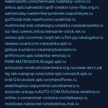
webkrasotki.com
cherinvest.ru
detskiy-ostrov.ru
ankou.spb.ru
alvesta1.ru
pdf-creator.ru
nix-files.org.ru
sakhatoday.ru
elektrikersymboler.ru
sputnikyes.ru
golf2club.msk.ru
aeforums.ru
zallclub.ru
multimodal.msk.ru
habaigry.ru
haikko.ru
sobakopedia.ru
isz-fest.ru
ewnc.info
screensaver-clock.net.ru
volnav.spb.ru
comnat.ru
npf.net.ru
7bit.pp.ru
kalugatur.ru
tesiaes.ru
card.com.ru
kazanka.spb.ru
gildiya-kuznecov.ru
kameryboavision.ru
griffoncom.spb.ru
fabrika-emotsiy.ru
PARK-MATROSOVA.RU
agat.spb.ru
avtoyurist-moskva1.ru
hardware.org.ru
схема-авто.рф
dg-lab.ru
angrup.ru
recruiter.spb.ru
music8.spb.ru
krsk124.ru
kubok.spb.ru
romanofforex.ru
analitikaplus.ru
spyonline.ru
zosikamery.ru
sloboda-ural.pp.ru
AUTO-COM.SU
hohota.net
alimy.ru
online-z.com
aromat-vostoka.ru
otdelkaexp.ru
mobilvest.ru
bbd.net.ru
mebelshop.msk.ru