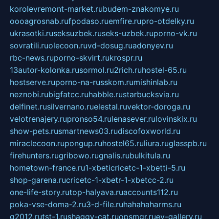
korolevremont-market.ru
budem-znakomye.ru
oooagrosnab.ru
fpodaso.ru
emfire.ru
pro-otdelky.ru
ukrasotki.ru
seksuzbek.ru
seks-uzbek.ru
porno-vk.ru
sovratili.ru
olecoon.ru
vd-dosug.ru
adonyev.ru
rbc-news.ru
porno-skvirt.ru
krospr.ru
13autor-kolonka.ru
sormol.ru
2rich.ru
hostel-65.ru
hostserve.ru
porno-na-russkom.ru
mishinlab.ru
neznobi.ru
bigfatcc.ru
habble.ru
starbucksvia.ru
delfinet.ru
silvernano.ru
elestal.ru
vektor-doroga.ru
velotrenajery.ru
pronso54.ru
lenasever.ru
lovinskix.ru
show-pets.ru
smartnews03.ru
discofoxworld.ru
miraclecoon.ru
pongup.ru
hostel65.ru
liura.ru
glasspb.ru
firehunters.ru
gribowo.ru
gnalis.ru
bulkitula.ru
hometown-france.ru
1-xbeticricetc-1-xbetti-5.ru
shop-garena.ru
cricetc-1-xbetr-1-xbetcc-2.ru
one-life-story.ru
top-halyava.ru
accounts112.ru
poka-vse-doma-2.ru
3-d-file.ru
hahahaharms.ru
g2012.ru
tst-1.ru
shaggy-cat.ru
opsmgr.ru
ev-gallery.ru