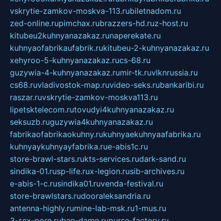
vskrytie-zamkov-moskva-113.ru
biletnadom.ru
zed-online.ru
pimchax.ru
brazzers-hd.ru
z-host.ru
kitubeu2kuhnyanazakaz.ru
naperekate.ru
kuhnyaofabrikaufabrik.ru
kitubeu-2-kuhnyanazakaz.ru
xehyroo-5-kuhnyanazakaz.ru
cs-68.ru
guzywia-4-kuhnyanazakaz.ru
mir-tk.ru
vlknrussia.ru
cs68.ru
vladivostok-map.ru
video-seks.ru
bankaribi.ru
raszar.ru
vskrytie-zamkov-moskva113.ru
lipetsktelecom.ru
tovudyi4kuhnyanazakaz.ru
seksuzb.ru
guzywia4kuhnyanazakaz.ru
fabrikaofabrikaokuhny.ru
kuhnyaekuhnyaafabrika.ru
kuhnyaykuhnyayfabrika.ru
e-abis1c.ru
store-brawl-stars.ru
kts-services.ru
dark-sand.ru
sindika-01.ru
sp-life.ru
x-legion.ru
sib-archives.ru
e-abis-1-c.ru
sindika01.ru
venda-festival.ru
store-brawlstars.ru
dooraleksandria.ru
antenna-highly.ru
mine-lab-msk.ru
1-mus.ru
3-sex-porn.ru
ban-damn.ru
purse-factory.ru