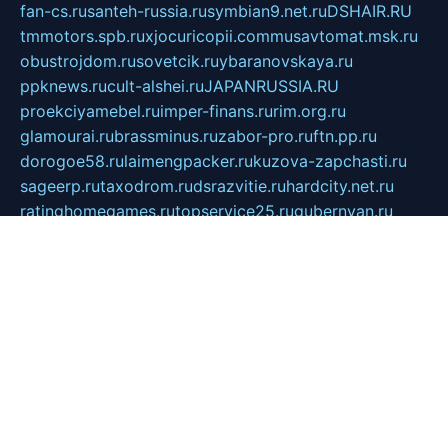
fan-cs.ru
santeh-russia.ru
symbian9.net.ru
DSHAIR.RU
tmmotors.spb.ru
xjocuricopii.com
musavtomat.msk.ru
obustrojdom.ru
sovetcik.ru
ybaranovskaya.ru
ppknews.ru
cult-alshei.ru
JAPANRUSSIA.RU
proekciyamebel.ru
imper-finans.ru
rim.org.ru
glamourai.ru
brassminus.ru
zabor-pro.ru
ftn.pp.ru
dorogoe58.ru
laimengpacker.ru
kuzova-zapchasti.ru
sageerp.ru
taxodrom.ru
dsrazvitie.ru
hardcity.net.ru
ratinghomegames.ru
topservice25.ru
gubernyan.ru
gtglasslined.ru
ii4.ru
tssport.spb.ru
andorra24.com
blackwallstreet.ru
oboimos.ru
optim-doors.com.ru
ikuch.ru
nycr.org.ru
npa21.ru
vremya-ch.spb.ru
desert000.ru
ivtorgi.ru
ifiori.ru
catalog-statei.ru
dcv.org.ru
spetsmaster174.ru
ipkameryhiseeu.ru
dum26.ru
ruspol.spb.ru
fr-opendp.ru
kam-solnyshko.ru
cheyenne-arapaho.ru
sevzapmetal.spb.ru
ted-lapidus.spb.ru
parasite-eliminator.ru
sigma-complete.ru
modernworld.ru
dama-moda.ru