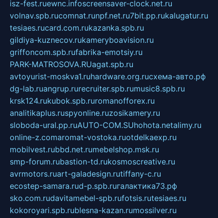
isz-fest.ru
ewnc.info
screensaver-clock.net.ru
volnav.spb.ru
comnat.ru
npf.net.ru
7bit.pp.ru
kalugatur.ru
tesiaes.ru
card.com.ru
kazanka.spb.ru
gildiya-kuznecov.ru
kameryboavision.ru
griffoncom.spb.ru
fabrika-emotsiy.ru
PARK-MATROSOVA.RU
agat.spb.ru
avtoyurist-moskva1.ru
hardware.org.ru
схема-авто.рф
dg-lab.ru
angrup.ru
recruiter.spb.ru
music8.spb.ru
krsk124.ru
kubok.spb.ru
romanofforex.ru
analitikaplus.ru
spyonline.ru
zosikamery.ru
sloboda-ural.pp.ru
AUTO-COM.SU
hohota.net
alimy.ru
online-z.com
aromat-vostoka.ru
otdelkaexp.ru
mobilvest.ru
bbd.net.ru
mebelshop.msk.ru
smp-forum.ru
bastion-td.ru
kosmoscreative.ru
avrmotors.ru
art-galadesign.ru
tiffany-c.ru
ecostep-samara.ru
d-p.spb.ru
галактика73.рф
sko.com.ru
davitamebel-spb.ru
fotsis.ru
tesiaes.ru
kokoroyari.spb.ru
blesna-kazan.ru
mossilver.ru