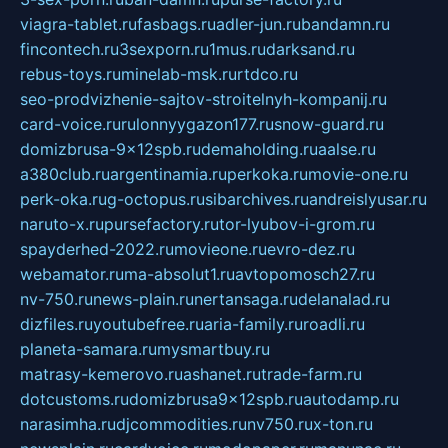
viagra-tablet.ru
fasbags.ru
adler-jun.ru
bandamn.ru
fincontech.ru
3sexporn.ru
1mus.ru
darksand.ru
rebus-toys.ru
minelab-msk.ru
rtdco.ru
seo-prodvizhenie-sajtov-stroitelnyh-kompanij.ru
card-voice.ru
rulonnyygazon177.ru
snow-guard.ru
domizbrusa-9x12spb.ru
demaholding.ru
aalse.ru
a380club.ru
argentinamia.ru
perkoka.ru
movie-one.ru
perk-oka.ru
g-octopus.ru
sibarchives.ru
andreislyusar.ru
naruto-x.ru
pursefactory.ru
tor-lyubov-i-grom.ru
spayderhed-2022.ru
movieone.ru
evro-dez.ru
webamator.ru
ma-absolut1.ru
avtopomosch27.ru
nv-750.ru
news-plain.ru
nertansaga.ru
delanalad.ru
dizfiles.ru
youtubefree.ru
aria-family.ru
roadli.ru
planeta-samara.ru
mysmartbuy.ru
matrasy-kemerovo.ru
ashanet.ru
trade-farm.ru
dotcustoms.ru
domizbrusa9x12spb.ru
autodamp.ru
narasimha.ru
djcommodities.ru
nv750.ru
x-ton.ru