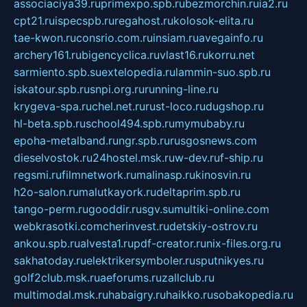
associaciya39.ru
primexpo.spb.ru
bezmorchin.ru
ia2.ru
cpt21.ru
ispecspb.ru
regahost.ru
kolosok-elita.ru
tae-kwon.ru
consrio.com.ru
insiam.ru
avegainfo.ru
archery161.ru
bigencyclica.ru
vlast16.ru
korru.net
sarmiento.spb.su
extelopedia.ru
lammin-suo.spb.ru
iskatour.spb.ru
snpi.org.ru
running-line.ru
krygeva-spa.ru
chel.net.ru
rust-loco.ru
dugshop.ru
hl-beta.spb.ru
school494.spb.ru
mymubaby.ru
epoha-metalband.ru
ngr.spb.ru
rusgosnews.com
dieselvostok.ru
24hostel.msk.ru
w-dev.ru
f-ship.ru
regsmi.ru
filmnetwork.ru
malinasp.ru
kinosvin.ru
h2o-salon.ru
malutkayork.ru
deltaprim.spb.ru
tango-perm.ru
gooddir.ru
sgv.su
multiki-online.com
webkrasotki.com
cherinvest.ru
detskiy-ostrov.ru
ankou.spb.ru
alvesta1.ru
pdf-creator.ru
nix-files.org.ru
sakhatoday.ru
elektrikersymboler.ru
sputnikyes.ru
golf2club.msk.ru
aeforums.ru
zallclub.ru
multimodal.msk.ru
habaigry.ru
haikko.ru
sobakopedia.ru