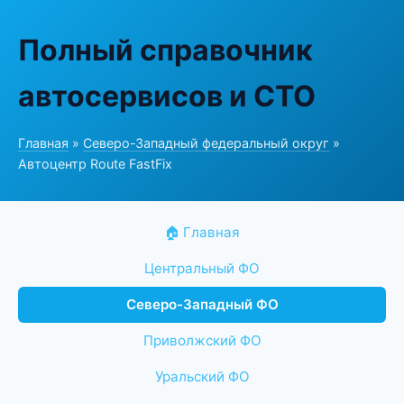
Полный справочник
автосервисов и СТО
Главная
»
Северо-Западный федеральный округ
»
Автоцентр Route FastFix
🏠 Главная
Центральный ФО
Северо-Западный ФО
Приволжский ФО
Уральский ФО