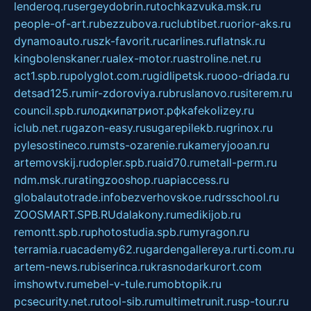
lenderoq.ru
sergeydobrin.ru
tochkazvuka.msk.ru
people-of-art.ru
bezzubova.ru
clubtibet.ru
orior-aks.ru
dynamoauto.ru
szk-favorit.ru
carlines.ru
flatnsk.ru
kingbolenskaner.ru
alex-motor.ru
astroline.net.ru
act1.spb.ru
polyglot.com.ru
gidlipetsk.ru
ooo-driada.ru
detsad125.ru
mir-zdoroviya.ru
bruslanovo.ru
siterem.ru
council.spb.ru
лодкипатриот.рф
kafekolizey.ru
iclub.net.ru
gazon-easy.ru
sugarepilekb.ru
grinox.ru
pylesostineco.ru
msts-ozarenie.ru
kameryjooan.ru
artemovskij.ru
dopler.spb.ru
aid70.ru
metall-perm.ru
ndm.msk.ru
ratingzooshop.ru
apiaccess.ru
globalautotrade.info
bezverhovskoe.ru
drsschool.ru
ZOOSMART.SPB.RU
dalakony.ru
medikijob.ru
remontt.spb.ru
photostudia.spb.ru
myragon.ru
terramia.ru
academy62.ru
gardengallereya.ru
rti.com.ru
artem-news.ru
biserinca.ru
krasnodarkurort.com
imshowtv.ru
mebel-v-tule.ru
mobtopik.ru
pcsecurity.net.ru
tool-sib.ru
multimetrunit.ru
sp-tour.ru