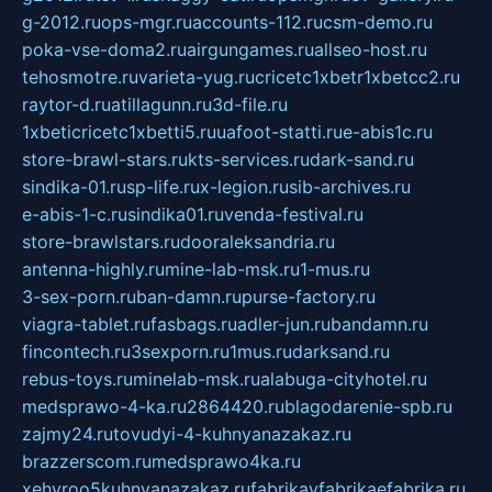
g-2012.ru
ops-mgr.ru
accounts-112.ru
csm-demo.ru
poka-vse-doma2.ru
airgungames.ru
allseo-host.ru
tehosmotre.ru
varieta-yug.ru
cricetc1xbetr1xbetcc2.ru
raytor-d.ru
atillagunn.ru
3d-file.ru
1xbeticricetc1xbetti5.ru
uafoot-statti.ru
e-abis1c.ru
store-brawl-stars.ru
kts-services.ru
dark-sand.ru
sindika-01.ru
sp-life.ru
x-legion.ru
sib-archives.ru
e-abis-1-c.ru
sindika01.ru
venda-festival.ru
store-brawlstars.ru
dooraleksandria.ru
antenna-highly.ru
mine-lab-msk.ru
1-mus.ru
3-sex-porn.ru
ban-damn.ru
purse-factory.ru
viagra-tablet.ru
fasbags.ru
adler-jun.ru
bandamn.ru
fincontech.ru
3sexporn.ru
1mus.ru
darksand.ru
rebus-toys.ru
minelab-msk.ru
alabuga-cityhotel.ru
medsprawo-4-ka.ru
2864420.ru
blagodarenie-spb.ru
zajmy24.ru
tovudyi-4-kuhnyanazakaz.ru
brazzerscom.ru
medsprawo4ka.ru
xehyroo5kuhnyanazakaz.ru
fabrikayfabrikaefabrika.ru