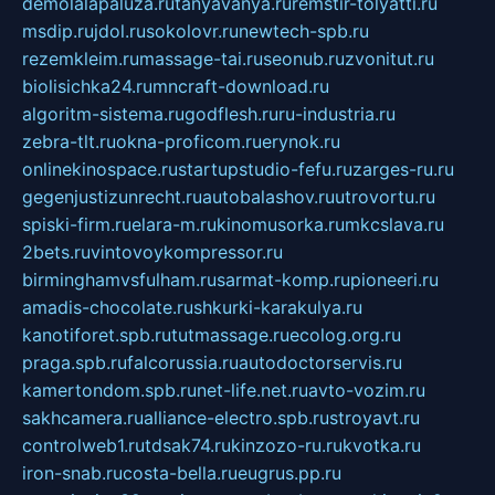
demolalapaluza.ru
tanyavanya.ru
remstir-tolyatti.ru
msdip.ru
jdol.ru
sokolovr.ru
newtech-spb.ru
rezemkleim.ru
massage-tai.ru
seonub.ru
zvonitut.ru
biolisichka24.ru
mncraft-download.ru
algoritm-sistema.ru
godflesh.ru
ru-industria.ru
zebra-tlt.ru
okna-proficom.ru
erynok.ru
onlinekinospace.ru
startupstudio-fefu.ru
zarges-ru.ru
gegenjustizunrecht.ru
autobalashov.ru
utrovortu.ru
spiski-firm.ru
elara-m.ru
kinomusorka.ru
mkcslava.ru
2bets.ru
vintovoykompressor.ru
birminghamvsfulham.ru
sarmat-komp.ru
pioneeri.ru
amadis-chocolate.ru
shkurki-karakulya.ru
kanotiforet.spb.ru
tutmassage.ru
ecolog.org.ru
praga.spb.ru
falcorussia.ru
autodoctorservis.ru
kamertondom.spb.ru
net-life.net.ru
avto-vozim.ru
sakhcamera.ru
alliance-electro.spb.ru
stroyavt.ru
controlweb1.ru
tdsak74.ru
kinzozo-ru.ru
kvotka.ru
iron-snab.ru
costa-bella.ru
eugrus.pp.ru