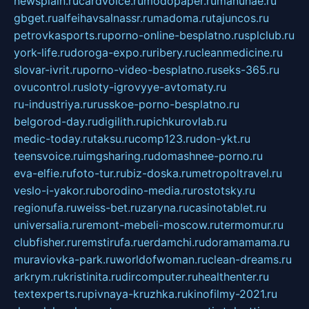
newsplain.ru
cardvoice.ru
modopaper.ru
manunae.ru
gbget.ru
alfeihavsalnassr.ru
madoma.ru
tajuncos.ru
petrovkasports.ru
porno-online-besplatno.ru
splclub.ru
york-life.ru
doroga-expo.ru
ribery.ru
cleanmedicine.ru
slovar-ivrit.ru
porno-video-besplatno.ru
seks-365.ru
ovucontrol.ru
sloty-igrovyye-avtomaty.ru
ru-industriya.ru
russkoe-porno-besplatno.ru
belgorod-day.ru
digilith.ru
pichkurovlab.ru
medic-today.ru
taksu.ru
comp123.ru
don-ykt.ru
teensvoice.ru
imgsharing.ru
domashnee-porno.ru
eva-elfie.ru
foto-tur.ru
biz-doska.ru
metropoltravel.ru
veslo-i-yakor.ru
borodino-media.ru
rostotsky.ru
regionufa.ru
weiss-bet.ru
zaryna.ru
casinotablet.ru
universalia.ru
remont-mebeli-moscow.ru
termomur.ru
clubfisher.ru
remstirufa.ru
erdamchi.ru
doramamama.ru
muraviovka-park.ru
worldofwoman.ru
clean-dreams.ru
arkrym.ru
kristinita.ru
dircomputer.ru
healthenter.ru
textexperts.ru
pivnaya-kruzhka.ru
kinofilmy-2021.ru