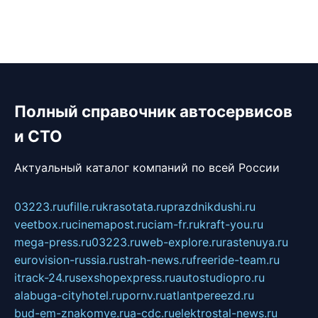
Полный справочник автосервисов
и СТО
Актуальный каталог компаний по всей России
03223.ru
ufille.ru
krasotata.ru
prazdnikdushi.ru
veetbox.ru
cinemapost.ru
ciam-fr.ru
kraft-you.ru
mega-press.ru
03223.ru
web-explore.ru
rastenuya.ru
eurovision-russia.ru
strah-news.ru
freeride-team.ru
itrack-24.ru
sexshopexpress.ru
autostudiopro.ru
alabuga-cityhotel.ru
pornv.ru
atlantpereezd.ru
bud-em-znakomye.ru
a-cdc.ru
elektrostal-news.ru