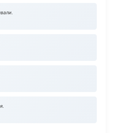
вали.
я.