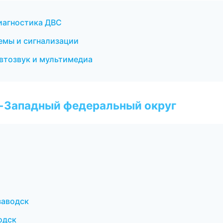
диагностика ДВС
емы и сигнализации
втозвук и мультимедиа
о-Западный федеральный округ
заводск
одск