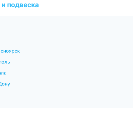
 и подвеска
асноярск
поль
ала
-Дону