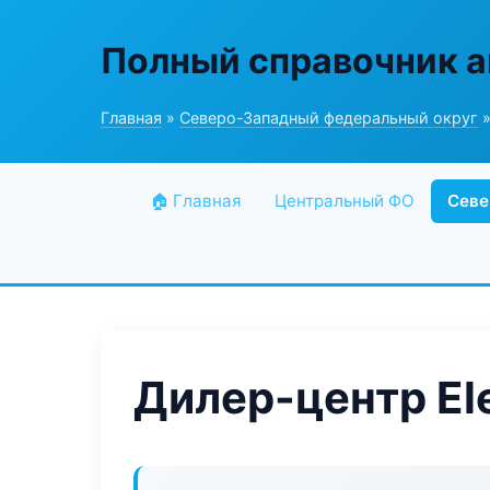
Полный справочник а
Главная
»
Северо-Западный федеральный округ
»
🏠 Главная
Центральный ФО
Севе
Дилер-центр Ele