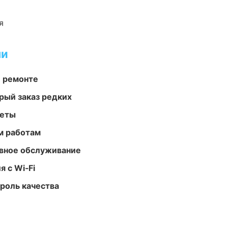
я
ми
и ремонте
рый заказ редких
меты
м работам
вное обслуживание
 с Wi‑Fi
роль качества