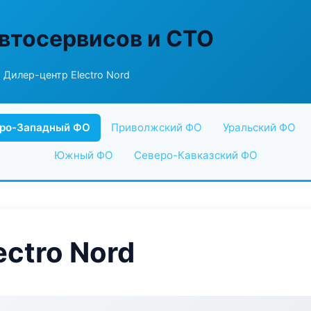
втосервисов и СТО
 Дилер-центр Electro Nord
ро-Западный ФО
Приволжский ФО
Уральский ФО
Южный ФО
Северо-Кавказский ФО
ctro Nord