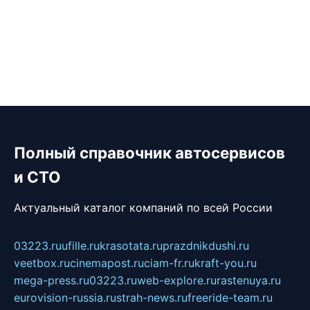
Полный справочник автосервисов
и СТО
Актуальный каталог компаний по всей России
03223.ru
ufille.ru
krasotata.ru
prazdnikdushi.ru
veetbox.ru
cinemapost.ru
ciam-fr.ru
kraft-you.ru
mega-press.ru
03223.ru
web-explore.ru
rastenuya.ru
eurovision-russia.ru
strah-news.ru
freeride-team.ru