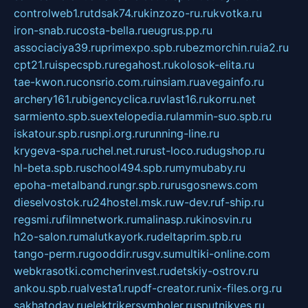
controlweb1.ru
tdsak74.ru
kinzozo-ru.ru
kvotka.ru
iron-snab.ru
costa-bella.ru
eugrus.pp.ru
associaciya39.ru
primexpo.spb.ru
bezmorchin.ru
ia2.ru
cpt21.ru
ispecspb.ru
regahost.ru
kolosok-elita.ru
tae-kwon.ru
consrio.com.ru
insiam.ru
avegainfo.ru
archery161.ru
bigencyclica.ru
vlast16.ru
korru.net
sarmiento.spb.su
extelopedia.ru
lammin-suo.spb.ru
iskatour.spb.ru
snpi.org.ru
running-line.ru
krygeva-spa.ru
chel.net.ru
rust-loco.ru
dugshop.ru
hl-beta.spb.ru
school494.spb.ru
mymubaby.ru
epoha-metalband.ru
ngr.spb.ru
rusgosnews.com
dieselvostok.ru
24hostel.msk.ru
w-dev.ru
f-ship.ru
regsmi.ru
filmnetwork.ru
malinasp.ru
kinosvin.ru
h2o-salon.ru
malutkayork.ru
deltaprim.spb.ru
tango-perm.ru
gooddir.ru
sgv.su
multiki-online.com
webkrasotki.com
cherinvest.ru
detskiy-ostrov.ru
ankou.spb.ru
alvesta1.ru
pdf-creator.ru
nix-files.org.ru
sakhatoday.ru
elektrikersymboler.ru
sputnikyes.ru