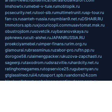
artem-news.ru
biserinca.ru
krasnodarkurort.com
imshowtv.ru
mebel-v-tule.ru
mobtopik.ru
pcsecurity.net.ru
tool-sib.ru
multimetrunit.ru
sp-tour.ru
fan-cs.ru
santeh-russia.ru
symbian9.net.ru
DSHAIR.RU
tmmotors.spb.ru
xjocuricopii.com
musavtomat.msk.ru
obustrojdom.ru
sovetcik.ru
ybaranovskaya.ru
ppknews.ru
cult-alshei.ru
JAPANRUSSIA.RU
proekciyamebel.ru
imper-finans.ru
rim.org.ru
glamourai.ru
brassminus.ru
zabor-pro.ru
ftn.pp.ru
dorogoe58.ru
laimengpacker.ru
kuzova-zapchasti.ru
sageerp.ru
taxodrom.ru
dsrazvitie.ru
hardcity.net.ru
ratinghomegames.ru
topservice25.ru
gubernyan.ru
gtglasslined.ru
ii4.ru
tssport.spb.ru
andorra24.com
blackwallstreet.ru
oboimos.ru
optim-doors.com.ru
ikuch.ru
nycr.org.ru
npa21.ru
vremya-ch.spb.ru
desert000.ru
ivtorgi.ru
ifiori.ru
catalog-statei.ru
dcv.org.ru
spetsmaster174.ru
ipkameryhiseeu.ru
dum26.ru
ruspol.spb.ru
fr-opendp.ru
kam-solnyshko.ru