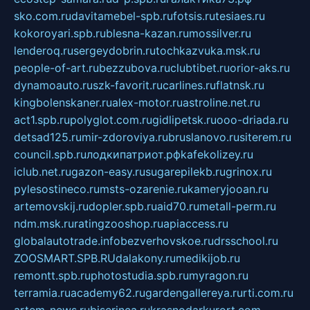
sko.com.ru
davitamebel-spb.ru
fotsis.ru
tesiaes.ru
kokoroyari.spb.ru
blesna-kazan.ru
mossilver.ru
lenderoq.ru
sergeydobrin.ru
tochkazvuka.msk.ru
people-of-art.ru
bezzubova.ru
clubtibet.ru
orior-aks.ru
dynamoauto.ru
szk-favorit.ru
carlines.ru
flatnsk.ru
kingbolenskaner.ru
alex-motor.ru
astroline.net.ru
act1.spb.ru
polyglot.com.ru
gidlipetsk.ru
ooo-driada.ru
detsad125.ru
mir-zdoroviya.ru
bruslanovo.ru
siterem.ru
council.spb.ru
лодкипатриот.рф
kafekolizey.ru
iclub.net.ru
gazon-easy.ru
sugarepilekb.ru
grinox.ru
pylesostineco.ru
msts-ozarenie.ru
kameryjooan.ru
artemovskij.ru
dopler.spb.ru
aid70.ru
metall-perm.ru
ndm.msk.ru
ratingzooshop.ru
apiaccess.ru
globalautotrade.info
bezverhovskoe.ru
drsschool.ru
ZOOSMART.SPB.RU
dalakony.ru
medikijob.ru
remontt.spb.ru
photostudia.spb.ru
myragon.ru
terramia.ru
academy62.ru
gardengallereya.ru
rti.com.ru