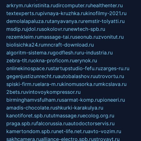
arkrym.ru
kristinita.ru
dircomputer.ru
healthenter.ru
textexperts.ru
pivnaya-kruzhka.ru
kinofilmy-2021.ru
demolalapaluza.ru
tanyavanya.ru
remstir-tolyatti.ru
msdip.ru
jdol.ru
sokolovr.ru
newtech-spb.ru
rezemkleim.ru
massage-tai.ru
seonub.ru
zvonitut.ru
biolisichka24.ru
mncraft-download.ru
algoritm-sistema.ru
godflesh.ru
ru-industria.ru
zebra-tlt.ru
okna-proficom.ru
erynok.ru
onlinekinospace.ru
startupstudio-fefu.ru
zarges-ru.ru
gegenjustizunrecht.ru
autobalashov.ru
utrovortu.ru
spiski-firm.ru
elara-m.ru
kinomusorka.ru
mkcslava.ru
2bets.ru
vintovoykompressor.ru
birminghamvsfulham.ru
sarmat-komp.ru
pioneeri.ru
amadis-chocolate.ru
shkurki-karakulya.ru
kanotiforet.spb.ru
tutmassage.ru
ecolog.org.ru
praga.spb.ru
falcorussia.ru
autodoctorservis.ru
kamertondom.spb.ru
net-life.net.ru
avto-vozim.ru
sakhcamera.ru
alliance-electro.spb.ru
stroyavt.ru