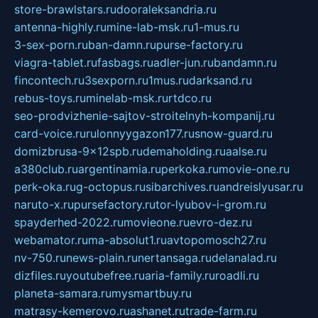
store-brawlstars.ru
dooraleksandria.ru
antenna-highly.ru
mine-lab-msk.ru
1-mus.ru
3-sex-porn.ru
ban-damn.ru
purse-factory.ru
viagra-tablet.ru
fasbags.ru
adler-jun.ru
bandamn.ru
fincontech.ru
3sexporn.ru
1mus.ru
darksand.ru
rebus-toys.ru
minelab-msk.ru
rtdco.ru
seo-prodvizhenie-sajtov-stroitelnyh-kompanij.ru
card-voice.ru
rulonnyygazon177.ru
snow-guard.ru
domizbrusa-9x12spb.ru
demaholding.ru
aalse.ru
a380club.ru
argentinamia.ru
perkoka.ru
movie-one.ru
perk-oka.ru
g-octopus.ru
sibarchives.ru
andreislyusar.ru
naruto-x.ru
pursefactory.ru
tor-lyubov-i-grom.ru
spayderhed-2022.ru
movieone.ru
evro-dez.ru
webamator.ru
ma-absolut1.ru
avtopomosch27.ru
nv-750.ru
news-plain.ru
nertansaga.ru
delanalad.ru
dizfiles.ru
youtubefree.ru
aria-family.ru
roadli.ru
planeta-samara.ru
mysmartbuy.ru
matrasy-kemerovo.ru
ashanet.ru
trade-farm.ru