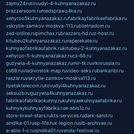
zajmy24.ru
tovudyi-4-kuhnyanazakaz.ru
brazzerscom.ru
medsprawo4ka.ru
xehyroo5kuhnyanazakaz.ru
fabrikayfabrikaefabrika.ru
vskrytie-zamkov-moskva-113.ru
biletnadom.ru
zed-online.ru
pimchax.ru
brazzers-hd.ru
z-host.ru
kitubeu2kuhnyanazakaz.ru
naperekate.ru
kuhnyaofabrikaufabrik.ru
kitubeu-2-kuhnyanazakaz.ru
xehyroo-5-kuhnyanazakaz.ru
cs-68.ru
guzywia-4-kuhnyanazakaz.ru
mir-tk.ru
vlknrussia.ru
cs68.ru
vladivostok-map.ru
video-seks.ru
bankaribi.ru
raszar.ru
vskrytie-zamkov-moskva113.ru
lipetsktelecom.ru
tovudyi4kuhnyanazakaz.ru
seksuzb.ru
guzywia4kuhnyanazakaz.ru
fabrikaofabrikaokuhny.ru
kuhnyaekuhnyaafabrika.ru
kuhnyaykuhnyayfabrika.ru
e-abis1c.ru
store-brawl-stars.ru
kts-services.ru
dark-sand.ru
sindika-01.ru
sp-life.ru
x-legion.ru
sib-archives.ru
e-abis-1-c.ru
sindika01.ru
venda-festival.ru