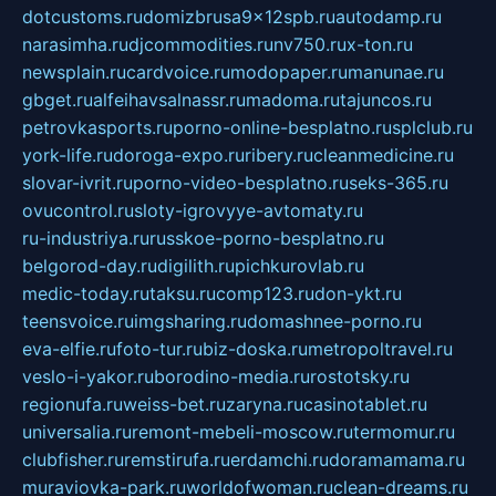
dotcustoms.ru
domizbrusa9x12spb.ru
autodamp.ru
narasimha.ru
djcommodities.ru
nv750.ru
x-ton.ru
newsplain.ru
cardvoice.ru
modopaper.ru
manunae.ru
gbget.ru
alfeihavsalnassr.ru
madoma.ru
tajuncos.ru
petrovkasports.ru
porno-online-besplatno.ru
splclub.ru
york-life.ru
doroga-expo.ru
ribery.ru
cleanmedicine.ru
slovar-ivrit.ru
porno-video-besplatno.ru
seks-365.ru
ovucontrol.ru
sloty-igrovyye-avtomaty.ru
ru-industriya.ru
russkoe-porno-besplatno.ru
belgorod-day.ru
digilith.ru
pichkurovlab.ru
medic-today.ru
taksu.ru
comp123.ru
don-ykt.ru
teensvoice.ru
imgsharing.ru
domashnee-porno.ru
eva-elfie.ru
foto-tur.ru
biz-doska.ru
metropoltravel.ru
veslo-i-yakor.ru
borodino-media.ru
rostotsky.ru
regionufa.ru
weiss-bet.ru
zaryna.ru
casinotablet.ru
universalia.ru
remont-mebeli-moscow.ru
termomur.ru
clubfisher.ru
remstirufa.ru
erdamchi.ru
doramamama.ru
muraviovka-park.ru
worldofwoman.ru
clean-dreams.ru