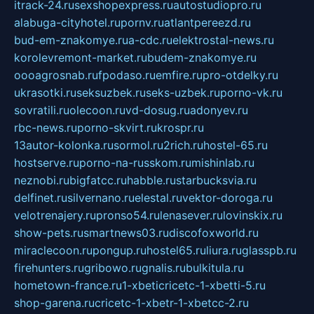
itrack-24.ru
sexshopexpress.ru
autostudiopro.ru
alabuga-cityhotel.ru
pornv.ru
atlantpereezd.ru
bud-em-znakomye.ru
a-cdc.ru
elektrostal-news.ru
korolevremont-market.ru
budem-znakomye.ru
oooagrosnab.ru
fpodaso.ru
emfire.ru
pro-otdelky.ru
ukrasotki.ru
seksuzbek.ru
seks-uzbek.ru
porno-vk.ru
sovratili.ru
olecoon.ru
vd-dosug.ru
adonyev.ru
rbc-news.ru
porno-skvirt.ru
krospr.ru
13autor-kolonka.ru
sormol.ru
2rich.ru
hostel-65.ru
hostserve.ru
porno-na-russkom.ru
mishinlab.ru
neznobi.ru
bigfatcc.ru
habble.ru
starbucksvia.ru
delfinet.ru
silvernano.ru
elestal.ru
vektor-doroga.ru
velotrenajery.ru
pronso54.ru
lenasever.ru
lovinskix.ru
show-pets.ru
smartnews03.ru
discofoxworld.ru
miraclecoon.ru
pongup.ru
hostel65.ru
liura.ru
glasspb.ru
firehunters.ru
gribowo.ru
gnalis.ru
bulkitula.ru
hometown-france.ru
1-xbeticricetc-1-xbetti-5.ru
shop-garena.ru
cricetc-1-xbetr-1-xbetcc-2.ru