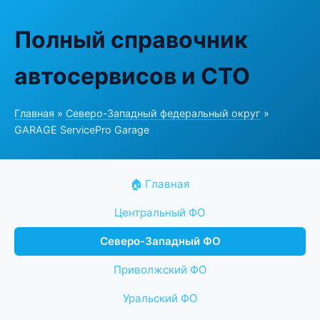
Полный справочник
автосервисов и СТО
Главная
»
Северо-Западный федеральный округ
»
GARAGE ServicePro Garage
🏠 Главная
Центральный ФО
Северо-Западный ФО
Приволжский ФО
Уральский ФО