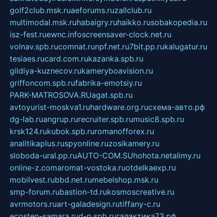
golf2club.msk.ru
aeforums.ru
zallclub.ru
multimodal.msk.ru
habaigry.ru
haikko.ru
sobakopedia.ru
isz-fest.ru
ewnc.info
screensaver-clock.net.ru
volnav.spb.ru
comnat.ru
npf.net.ru
7bit.pp.ru
kalugatur.ru
tesiaes.ru
card.com.ru
kazanka.spb.ru
gildiya-kuznecov.ru
kameryboavision.ru
griffoncom.spb.ru
fabrika-emotsiy.ru
PARK-MATROSOVA.RU
agat.spb.ru
avtoyurist-moskva1.ru
hardware.org.ru
схема-авто.рф
dg-lab.ru
angrup.ru
recruiter.spb.ru
music8.spb.ru
krsk124.ru
kubok.spb.ru
romanofforex.ru
analitikaplus.ru
spyonline.ru
zosikamery.ru
sloboda-ural.pp.ru
AUTO-COM.SU
hohota.net
alimy.ru
online-z.com
aromat-vostoka.ru
otdelkaexp.ru
mobilvest.ru
bbd.net.ru
mebelshop.msk.ru
smp-forum.ru
bastion-td.ru
kosmoscreative.ru
avrmotors.ru
art-galadesign.ru
tiffany-c.ru
ecostep-samara.ru
d-p.spb.ru
галактика73.рф