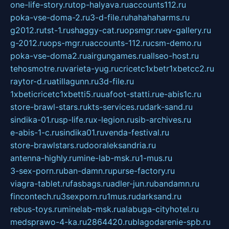
one-life-story.ru
top-halyava.ru
accounts112.ru
poka-vse-doma-2.ru
3-d-file.ru
hahahaharms.ru
g2012.ru
tst-1.ru
shaggy-cat.ru
opsmgr.ru
ev-gallery.ru
g-2012.ru
ops-mgr.ru
accounts-112.ru
csm-demo.ru
poka-vse-doma2.ru
airgungames.ru
allseo-host.ru
tehosmotre.ru
varieta-yug.ru
cricetc1xbetr1xbetcc2.ru
raytor-d.ru
atillagunn.ru
3d-file.ru
1xbeticricetc1xbetti5.ru
uafoot-statti.ru
e-abis1c.ru
store-brawl-stars.ru
kts-services.ru
dark-sand.ru
sindika-01.ru
sp-life.ru
x-legion.ru
sib-archives.ru
e-abis-1-c.ru
sindika01.ru
venda-festival.ru
store-brawlstars.ru
dooraleksandria.ru
antenna-highly.ru
mine-lab-msk.ru
1-mus.ru
3-sex-porn.ru
ban-damn.ru
purse-factory.ru
viagra-tablet.ru
fasbags.ru
adler-jun.ru
bandamn.ru
fincontech.ru
3sexporn.ru
1mus.ru
darksand.ru
rebus-toys.ru
minelab-msk.ru
alabuga-cityhotel.ru
medsprawo-4-ka.ru
2864420.ru
blagodarenie-spb.ru