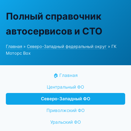
Полный справочник
автосервисов и СТО
Главная
»
Северо-Западный федеральный округ
» ГК
Моторс Box
🏠 Главная
Центральный ФО
Северо-Западный ФО
Приволжский ФО
Уральский ФО