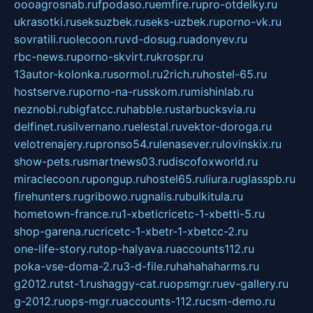
oooagrosnab.ru
fpodaso.ru
emfire.ru
pro-otdelky.ru
ukrasotki.ru
seksuzbek.ru
seks-uzbek.ru
porno-vk.ru
sovratili.ru
olecoon.ru
vd-dosug.ru
adonyev.ru
rbc-news.ru
porno-skvirt.ru
krospr.ru
13autor-kolonka.ru
sormol.ru
2rich.ru
hostel-65.ru
hostserve.ru
porno-na-russkom.ru
mishinlab.ru
neznobi.ru
bigfatcc.ru
habble.ru
starbucksvia.ru
delfinet.ru
silvernano.ru
elestal.ru
vektor-doroga.ru
velotrenajery.ru
pronso54.ru
lenasever.ru
lovinskix.ru
show-pets.ru
smartnews03.ru
discofoxworld.ru
miraclecoon.ru
pongup.ru
hostel65.ru
liura.ru
glasspb.ru
firehunters.ru
gribowo.ru
gnalis.ru
bulkitula.ru
hometown-france.ru
1-xbeticricetc-1-xbetti-5.ru
shop-garena.ru
cricetc-1-xbetr-1-xbetcc-2.ru
one-life-story.ru
top-halyava.ru
accounts112.ru
poka-vse-doma-2.ru
3-d-file.ru
hahahaharms.ru
g2012.ru
tst-1.ru
shaggy-cat.ru
opsmgr.ru
ev-gallery.ru
g-2012.ru
ops-mgr.ru
accounts-112.ru
csm-demo.ru