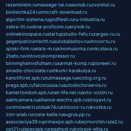
rezemkleim.ru
massage-tai.ru
seonub.ru
zvonitut.ru
biolisichka24.ru
mncraft-download.ru
algoritm-sistema.ru
godflesh.ru
ru-industria.ru
zebra-tlt.ru
okna-proficom.ru
erynok.ru
onlinekinospace.ru
startupstudio-fefu.ru
zarges-ru.ru
gegenjustizunrecht.ru
autobalashov.ru
utrovortu.ru
spiski-firm.ru
elara-m.ru
kinomusorka.ru
mkcslava.ru
2bets.ru
vintovoykompressor.ru
birminghamvsfulham.ru
sarmat-komp.ru
pioneeri.ru
amadis-chocolate.ru
shkurki-karakulya.ru
kanotiforet.spb.ru
tutmassage.ru
ecolog.org.ru
praga.spb.ru
falcorussia.ru
autodoctorservis.ru
kamertondom.spb.ru
net-life.net.ru
avto-vozim.ru
sakhcamera.ru
alliance-electro.spb.ru
stroyavt.ru
controlweb1.ru
tdsak74.ru
kinzozo-ru.ru
kvotka.ru
iron-snab.ru
costa-bella.ru
eugrus.pp.ru
associaciya39.ru
primexpo.spb.ru
bezmorchin.ru
ia2.ru
cpt21.ru
ispecspb.ru
regahost.ru
kolosok-elita.ru