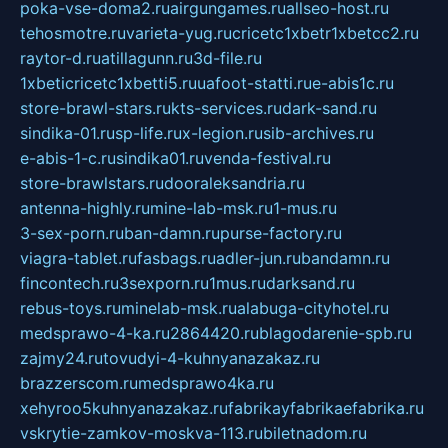
poka-vse-doma2.ru
airgungames.ru
allseo-host.ru
tehosmotre.ru
varieta-yug.ru
cricetc1xbetr1xbetcc2.ru
raytor-d.ru
atillagunn.ru
3d-file.ru
1xbeticricetc1xbetti5.ru
uafoot-statti.ru
e-abis1c.ru
store-brawl-stars.ru
kts-services.ru
dark-sand.ru
sindika-01.ru
sp-life.ru
x-legion.ru
sib-archives.ru
e-abis-1-c.ru
sindika01.ru
venda-festival.ru
store-brawlstars.ru
dooraleksandria.ru
antenna-highly.ru
mine-lab-msk.ru
1-mus.ru
3-sex-porn.ru
ban-damn.ru
purse-factory.ru
viagra-tablet.ru
fasbags.ru
adler-jun.ru
bandamn.ru
fincontech.ru
3sexporn.ru
1mus.ru
darksand.ru
rebus-toys.ru
minelab-msk.ru
alabuga-cityhotel.ru
medsprawo-4-ka.ru
2864420.ru
blagodarenie-spb.ru
zajmy24.ru
tovudyi-4-kuhnyanazakaz.ru
brazzerscom.ru
medsprawo4ka.ru
xehyroo5kuhnyanazakaz.ru
fabrikayfabrikaefabrika.ru
vskrytie-zamkov-moskva-113.ru
biletnadom.ru