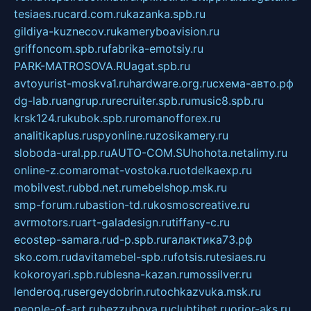
tesiaes.ru
card.com.ru
kazanka.spb.ru
gildiya-kuznecov.ru
kameryboavision.ru
griffoncom.spb.ru
fabrika-emotsiy.ru
PARK-MATROSOVA.RU
agat.spb.ru
avtoyurist-moskva1.ru
hardware.org.ru
схема-авто.рф
dg-lab.ru
angrup.ru
recruiter.spb.ru
music8.spb.ru
krsk124.ru
kubok.spb.ru
romanofforex.ru
analitikaplus.ru
spyonline.ru
zosikamery.ru
sloboda-ural.pp.ru
AUTO-COM.SU
hohota.net
alimy.ru
online-z.com
aromat-vostoka.ru
otdelkaexp.ru
mobilvest.ru
bbd.net.ru
mebelshop.msk.ru
smp-forum.ru
bastion-td.ru
kosmoscreative.ru
avrmotors.ru
art-galadesign.ru
tiffany-c.ru
ecostep-samara.ru
d-p.spb.ru
галактика73.рф
sko.com.ru
davitamebel-spb.ru
fotsis.ru
tesiaes.ru
kokoroyari.spb.ru
blesna-kazan.ru
mossilver.ru
lenderoq.ru
sergeydobrin.ru
tochkazvuka.msk.ru
people-of-art.ru
bezzubova.ru
clubtibet.ru
orior-aks.ru