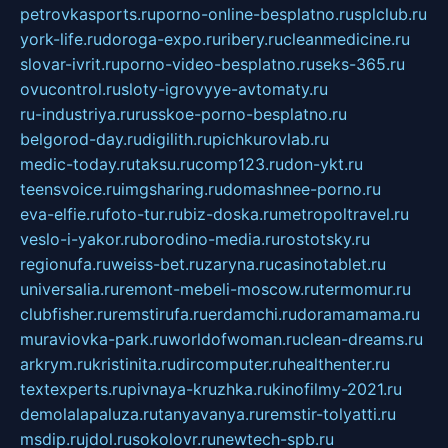
petrovkasports.ru
porno-online-besplatno.ru
splclub.ru
york-life.ru
doroga-expo.ru
ribery.ru
cleanmedicine.ru
slovar-ivrit.ru
porno-video-besplatno.ru
seks-365.ru
ovucontrol.ru
sloty-igrovyye-avtomaty.ru
ru-industriya.ru
russkoe-porno-besplatno.ru
belgorod-day.ru
digilith.ru
pichkurovlab.ru
medic-today.ru
taksu.ru
comp123.ru
don-ykt.ru
teensvoice.ru
imgsharing.ru
domashnee-porno.ru
eva-elfie.ru
foto-tur.ru
biz-doska.ru
metropoltravel.ru
veslo-i-yakor.ru
borodino-media.ru
rostotsky.ru
regionufa.ru
weiss-bet.ru
zaryna.ru
casinotablet.ru
universalia.ru
remont-mebeli-moscow.ru
termomur.ru
clubfisher.ru
remstirufa.ru
erdamchi.ru
doramamama.ru
muraviovka-park.ru
worldofwoman.ru
clean-dreams.ru
arkrym.ru
kristinita.ru
dircomputer.ru
healthenter.ru
textexperts.ru
pivnaya-kruzhka.ru
kinofilmy-2021.ru
demolalapaluza.ru
tanyavanya.ru
remstir-tolyatti.ru
msdip.ru
jdol.ru
sokolovr.ru
newtech-spb.ru