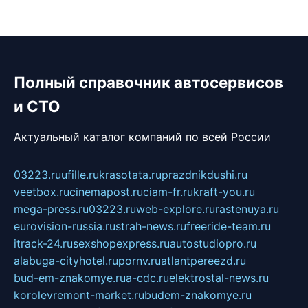
Полный справочник автосервисов
и СТО
Актуальный каталог компаний по всей России
03223.ru
ufille.ru
krasotata.ru
prazdnikdushi.ru
veetbox.ru
cinemapost.ru
ciam-fr.ru
kraft-you.ru
mega-press.ru
03223.ru
web-explore.ru
rastenuya.ru
eurovision-russia.ru
strah-news.ru
freeride-team.ru
itrack-24.ru
sexshopexpress.ru
autostudiopro.ru
alabuga-cityhotel.ru
pornv.ru
atlantpereezd.ru
bud-em-znakomye.ru
a-cdc.ru
elektrostal-news.ru
korolevremont-market.ru
budem-znakomye.ru