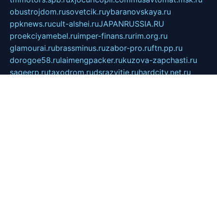
obustrojdom.ru
sovetcik.ru
ybaranovskaya.ru
ppknews.ru
cult-alshei.ru
JAPANRUSSIA.RU
proekciyamebel.ru
imper-finans.ru
rim.org.ru
glamourai.ru
brassminus.ru
zabor-pro.ru
ftn.pp.ru
dorogoe58.ru
laimengpacker.ru
kuzova-zapchasti.ru
sageerp.ru
taxodrom.ru
dsrazvitie.ru
hardcity.net.ru
ratinghomegames.ru
topservice25.ru
gubernyan.ru
gtglasslined.ru
ii4.ru
tssport.spb.ru
andorra24.com
blackwallstreet.ru
oboimos.ru
optim-doors.com.ru
ikuch.ru
nycr.org.ru
npa21.ru
vremya-ch.spb.ru
desert000.ru
ivtorgi.ru
ifiori.ru
catalog-statei.ru
dcv.org.ru
spetsmaster174.ru
ipkameryhiseeu.ru
dum26.ru
ruspol.spb.ru
fr-opendp.ru
kam-solnyshko.ru
cheyenne-arapaho.ru
sevzapmetal.spb.ru
ted-lapidus.spb.ru
parasite-eliminator.ru
sigma-complete.ru
modernworld.ru
dama-moda.ru
eholot-group.ru
sk-nvkz.ru
DRONGOLD.RU