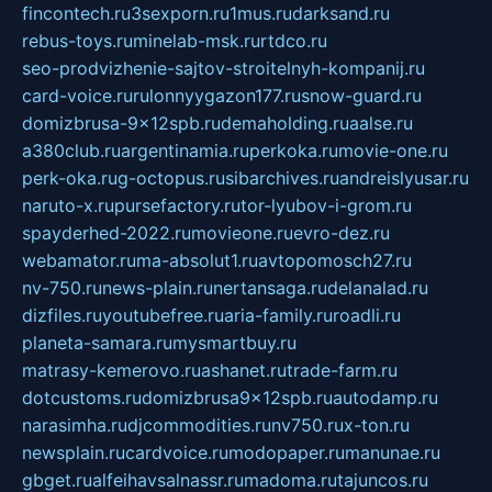
fincontech.ru
3sexporn.ru
1mus.ru
darksand.ru
rebus-toys.ru
minelab-msk.ru
rtdco.ru
seo-prodvizhenie-sajtov-stroitelnyh-kompanij.ru
card-voice.ru
rulonnyygazon177.ru
snow-guard.ru
domizbrusa-9x12spb.ru
demaholding.ru
aalse.ru
a380club.ru
argentinamia.ru
perkoka.ru
movie-one.ru
perk-oka.ru
g-octopus.ru
sibarchives.ru
andreislyusar.ru
naruto-x.ru
pursefactory.ru
tor-lyubov-i-grom.ru
spayderhed-2022.ru
movieone.ru
evro-dez.ru
webamator.ru
ma-absolut1.ru
avtopomosch27.ru
nv-750.ru
news-plain.ru
nertansaga.ru
delanalad.ru
dizfiles.ru
youtubefree.ru
aria-family.ru
roadli.ru
planeta-samara.ru
mysmartbuy.ru
matrasy-kemerovo.ru
ashanet.ru
trade-farm.ru
dotcustoms.ru
domizbrusa9x12spb.ru
autodamp.ru
narasimha.ru
djcommodities.ru
nv750.ru
x-ton.ru
newsplain.ru
cardvoice.ru
modopaper.ru
manunae.ru
gbget.ru
alfeihavsalnassr.ru
madoma.ru
tajuncos.ru