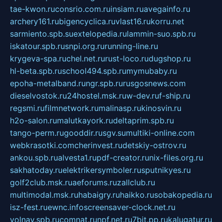
tae-kwon.ru
consrio.com.ru
insiam.ru
avegainfo.ru
archery161.ru
bigencyclica.ru
vlast16.ru
korru.net
sarmiento.spb.su
extelopedia.ru
lammin-suo.spb.ru
iskatour.spb.ru
snpi.org.ru
running-line.ru
krygeva-spa.ru
chel.net.ru
rust-loco.ru
dugshop.ru
hl-beta.spb.ru
school494.spb.ru
mymubaby.ru
epoha-metalband.ru
ngr.spb.ru
rusgosnews.com
dieselvostok.ru
24hostel.msk.ru
w-dev.ru
f-ship.ru
regsmi.ru
filmnetwork.ru
malinasp.ru
kinosvin.ru
h2o-salon.ru
malutkayork.ru
deltaprim.spb.ru
tango-perm.ru
gooddir.ru
sgv.su
multiki-online.com
webkrasotki.com
cherinvest.ru
detskiy-ostrov.ru
ankou.spb.ru
alvesta1.ru
pdf-creator.ru
nix-files.org.ru
sakhatoday.ru
elektrikersymboler.ru
sputnikyes.ru
golf2club.msk.ru
aeforums.ru
zallclub.ru
multimodal.msk.ru
habaigry.ru
haikko.ru
sobakopedia.ru
isz-fest.ru
ewnc.info
screensaver-clock.net.ru
volnav.spb.ru
comnat.ru
npf.net.ru
7bit.pp.ru
kalugatur.ru