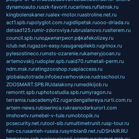
dynamoauto.ru
szk-favorit.ru
carlines.ru
flatnsk.ru
kingbolenskaner.ru
alex-motor.ru
astroline.net.ru
act1.spb.ru
polyglot.com.ru
gidlipetsk.ru
ooo-driada.ru
detsad125.ru
mir-zdoroviya.ru
bruslanovo.ru
siterem.ru
council.spb.ru
лодкипатриот.рф
kafekolizey.ru
iclub.net.ru
gazon-easy.ru
sugarepilekb.ru
grinox.ru
pylesostineco.ru
msts-ozarenie.ru
kameryjooan.ru
artemovskij.ru
dopler.spb.ru
aid70.ru
metall-perm.ru
ndm.msk.ru
ratingzooshop.ru
apiaccess.ru
globalautotrade.info
bezverhovskoe.ru
drsschool.ru
ZOOSMART.SPB.RU
dalakony.ru
medikijob.ru
remontt.spb.ru
photostudia.spb.ru
myragon.ru
terramia.ru
academy62.ru
gardengallereya.ru
rti.com.ru
artem-news.ru
biserinca.ru
krasnodarkurort.com
imshowtv.ru
mebel-v-tule.ru
mobtopik.ru
pcsecurity.net.ru
tool-sib.ru
multimetrunit.ru
sp-tour.ru
fan-cs.ru
santeh-russia.ru
symbian9.net.ru
DSHAIR.RU
tmmotors.spb.ru
xjocuricopii.com
musavtomat.msk.ru