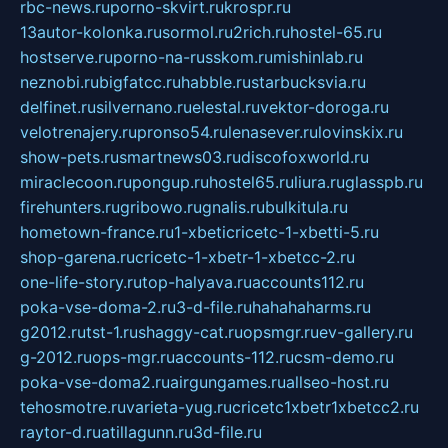
rbc-news.ru
porno-skvirt.ru
krospr.ru
13autor-kolonka.ru
sormol.ru
2rich.ru
hostel-65.ru
hostserve.ru
porno-na-russkom.ru
mishinlab.ru
neznobi.ru
bigfatcc.ru
habble.ru
starbucksvia.ru
delfinet.ru
silvernano.ru
elestal.ru
vektor-doroga.ru
velotrenajery.ru
pronso54.ru
lenasever.ru
lovinskix.ru
show-pets.ru
smartnews03.ru
discofoxworld.ru
miraclecoon.ru
pongup.ru
hostel65.ru
liura.ru
glasspb.ru
firehunters.ru
gribowo.ru
gnalis.ru
bulkitula.ru
hometown-france.ru
1-xbeticricetc-1-xbetti-5.ru
shop-garena.ru
cricetc-1-xbetr-1-xbetcc-2.ru
one-life-story.ru
top-halyava.ru
accounts112.ru
poka-vse-doma-2.ru
3-d-file.ru
hahahaharms.ru
g2012.ru
tst-1.ru
shaggy-cat.ru
opsmgr.ru
ev-gallery.ru
g-2012.ru
ops-mgr.ru
accounts-112.ru
csm-demo.ru
poka-vse-doma2.ru
airgungames.ru
allseo-host.ru
tehosmotre.ru
varieta-yug.ru
cricetc1xbetr1xbetcc2.ru
raytor-d.ru
atillagunn.ru
3d-file.ru