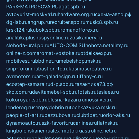
PARK-MATROSOVA.RU
agat.spb.ru
avtoyurist-moskva1.ru
hardware.org.ru
схема-авто.рф
dg-lab.ru
angrup.ru
recruiter.spb.ru
music8.spb.ru
krsk124.ru
kubok.spb.ru
romanofforex.ru
analitikaplus.ru
spyonline.ru
zosikamery.ru
sloboda-ural.pp.ru
AUTO-COM.SU
hohota.net
alimy.ru
online-z.com
aromat-vostoka.ru
otdelkaexp.ru
mobilvest.ru
bbd.net.ru
mebelshop.msk.ru
smp-forum.ru
bastion-td.ru
kosmoscreative.ru
avrmotors.ru
art-galadesign.ru
tiffany-c.ru
ecostep-samara.ru
d-p.spb.ru
галактика73.рф
sko.com.ru
davitamebel-spb.ru
fotsis.ru
tesiaes.ru
kokoroyari.spb.ru
blesna-kazan.ru
mossilver.ru
lenderoq.ru
sergeydobrin.ru
tochkazvuka.msk.ru
people-of-art.ru
bezzubova.ru
clubtibet.ru
orior-aks.ru
dynamoauto.ru
szk-favorit.ru
carlines.ru
flatnsk.ru
kingbolenskaner.ru
alex-motor.ru
astroline.net.ru
act1.spb.ru
polyglot.com.ru
gidlipetsk.ru
ooo-driada.ru