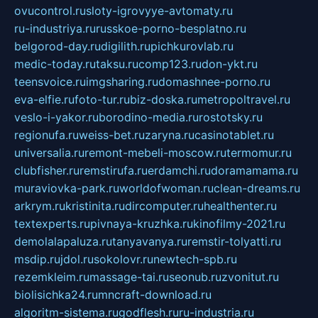
ovucontrol.ru
sloty-igrovyye-avtomaty.ru
ru-industriya.ru
russkoe-porno-besplatno.ru
belgorod-day.ru
digilith.ru
pichkurovlab.ru
medic-today.ru
taksu.ru
comp123.ru
don-ykt.ru
teensvoice.ru
imgsharing.ru
domashnee-porno.ru
eva-elfie.ru
foto-tur.ru
biz-doska.ru
metropoltravel.ru
veslo-i-yakor.ru
borodino-media.ru
rostotsky.ru
regionufa.ru
weiss-bet.ru
zaryna.ru
casinotablet.ru
universalia.ru
remont-mebeli-moscow.ru
termomur.ru
clubfisher.ru
remstirufa.ru
erdamchi.ru
doramamama.ru
muraviovka-park.ru
worldofwoman.ru
clean-dreams.ru
arkrym.ru
kristinita.ru
dircomputer.ru
healthenter.ru
textexperts.ru
pivnaya-kruzhka.ru
kinofilmy-2021.ru
demolalapaluza.ru
tanyavanya.ru
remstir-tolyatti.ru
msdip.ru
jdol.ru
sokolovr.ru
newtech-spb.ru
rezemkleim.ru
massage-tai.ru
seonub.ru
zvonitut.ru
biolisichka24.ru
mncraft-download.ru
algoritm-sistema.ru
godflesh.ru
ru-industria.ru