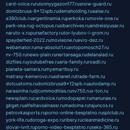
card-voice.ru
rulonnyygazon177.ru
snow-guard.ru
domizbrusa-9x12spb.ru
demaholding.ru
aalse.ru
a380club.ru
argentinamia.ru
perkoka.ru
movie-one.ru
perk-oka.ru
g-octopus.ru
sibarchives.ru
andreislyusar.ru
naruto-x.ru
pursefactory.ru
tor-lyubov-i-grom.ru
spayderhed-2022.ru
movieone.ru
evro-dez.ru
webamator.ru
ma-absolut1.ru
avtopomosch27.ru
nv-750.ru
news-plain.ru
nertansaga.ru
delanalad.ru
dizfiles.ru
youtubefree.ru
aria-family.ru
roadli.ru
planeta-samara.ru
mysmartbuy.ru
matrasy-kemerovo.ru
ashanet.ru
trade-farm.ru
dotcustoms.ru
domizbrusa9x12spb.ru
autodamp.ru
narasimha.ru
djcommodities.ru
nv750.ru
x-ton.ru
newsplain.ru
cardvoice.ru
modopaper.ru
manunae.ru
gbget.ru
alfeihavsalnassr.ru
madoma.ru
tajuncos.ru
petrovkasports.ru
porno-online-besplatno.ru
splclub.ru
york-life.ru
doroga-expo.ru
ribery.ru
cleanmedicine.ru
slovar-ivrit.ru
porno-video-besplatno.ru
seks-365.ru