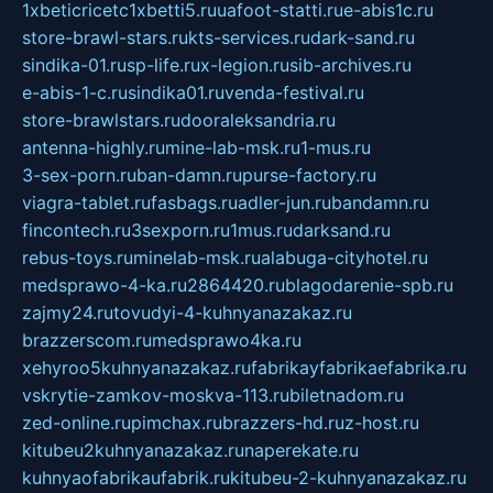
1xbeticricetc1xbetti5.ru
uafoot-statti.ru
e-abis1c.ru
store-brawl-stars.ru
kts-services.ru
dark-sand.ru
sindika-01.ru
sp-life.ru
x-legion.ru
sib-archives.ru
e-abis-1-c.ru
sindika01.ru
venda-festival.ru
store-brawlstars.ru
dooraleksandria.ru
antenna-highly.ru
mine-lab-msk.ru
1-mus.ru
3-sex-porn.ru
ban-damn.ru
purse-factory.ru
viagra-tablet.ru
fasbags.ru
adler-jun.ru
bandamn.ru
fincontech.ru
3sexporn.ru
1mus.ru
darksand.ru
rebus-toys.ru
minelab-msk.ru
alabuga-cityhotel.ru
medsprawo-4-ka.ru
2864420.ru
blagodarenie-spb.ru
zajmy24.ru
tovudyi-4-kuhnyanazakaz.ru
brazzerscom.ru
medsprawo4ka.ru
xehyroo5kuhnyanazakaz.ru
fabrikayfabrikaefabrika.ru
vskrytie-zamkov-moskva-113.ru
biletnadom.ru
zed-online.ru
pimchax.ru
brazzers-hd.ru
z-host.ru
kitubeu2kuhnyanazakaz.ru
naperekate.ru
kuhnyaofabrikaufabrik.ru
kitubeu-2-kuhnyanazakaz.ru