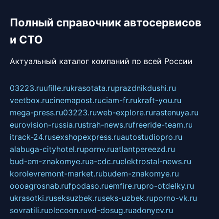
Полный справочник автосервисов
и СТО
Актуальный каталог компаний по всей России
03223.ru
ufille.ru
krasotata.ru
prazdnikdushi.ru
veetbox.ru
cinemapost.ru
ciam-fr.ru
kraft-you.ru
mega-press.ru
03223.ru
web-explore.ru
rastenuya.ru
eurovision-russia.ru
strah-news.ru
freeride-team.ru
itrack-24.ru
sexshopexpress.ru
autostudiopro.ru
alabuga-cityhotel.ru
pornv.ru
atlantpereezd.ru
bud-em-znakomye.ru
a-cdc.ru
elektrostal-news.ru
korolevremont-market.ru
budem-znakomye.ru
oooagrosnab.ru
fpodaso.ru
emfire.ru
pro-otdelky.ru
ukrasotki.ru
seksuzbek.ru
seks-uzbek.ru
porno-vk.ru
sovratili.ru
olecoon.ru
vd-dosug.ru
adonyev.ru