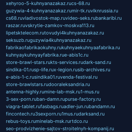
xehyroo-5-kuhnyanazakaz.ru
cs-68.ru
guzywia-4-kuhnyanazakaz.ru
mir-tk.ru
vlknrussia.ru
cs68.ru
vladivostok-map.ru
video-seks.ru
bankaribi.ru
raszar.ru
vskrytie-zamkov-moskva113.ru
lipetsktelecom.ru
tovudyi4kuhnyanazakaz.ru
seksuzb.ru
guzywia4kuhnyanazakaz.ru
fabrikaofabrikaokuhny.ru
kuhnyaekuhnyaafabrika.ru
kuhnyaykuhnyayfabrika.ru
e-abis1c.ru
store-brawl-stars.ru
kts-services.ru
dark-sand.ru
sindika-01.ru
sp-life.ru
x-legion.ru
sib-archives.ru
e-abis-1-c.ru
sindika01.ru
venda-festival.ru
store-brawlstars.ru
dooraleksandria.ru
antenna-highly.ru
mine-lab-msk.ru
1-mus.ru
3-sex-porn.ru
ban-damn.ru
purse-factory.ru
viagra-tablet.ru
fasbags.ru
adler-jun.ru
bandamn.ru
fincontech.ru
3sexporn.ru
1mus.ru
darksand.ru
rebus-toys.ru
minelab-msk.ru
rtdco.ru
seo-prodvizhenie-sajtov-stroitelnyh-kompanij.ru