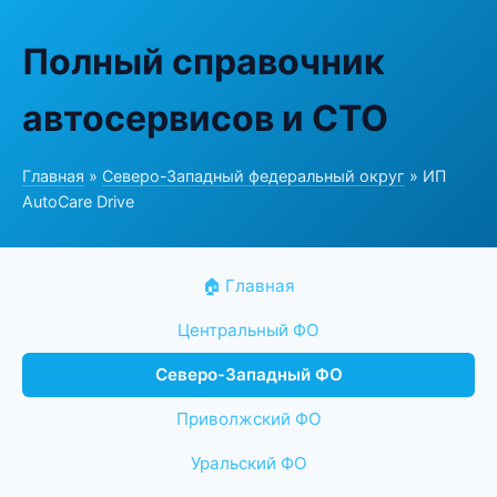
Полный справочник
автосервисов и СТО
Главная
»
Северо-Западный федеральный округ
» ИП
AutoCare Drive
🏠 Главная
Центральный ФО
Северо-Западный ФО
Приволжский ФО
Уральский ФО