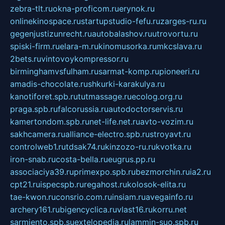
zebra-tlt.ru
okna-proficom.ru
erynok.ru
onlinekinospace.ru
startupstudio-fefu.ru
zarges-ru.ru
gegenjustizunrecht.ru
autobalashov.ru
utrovortu.ru
spiski-firm.ru
elara-m.ru
kinomusorka.ru
mkcslava.ru
2bets.ru
vintovoykompressor.ru
birminghamvsfulham.ru
sarmat-komp.ru
pioneeri.ru
amadis-chocolate.ru
shkurki-karakulya.ru
kanotiforet.spb.ru
tutmassage.ru
ecolog.org.ru
praga.spb.ru
falcorussia.ru
autodoctorservis.ru
kamertondom.spb.ru
net-life.net.ru
avto-vozim.ru
sakhcamera.ru
alliance-electro.spb.ru
stroyavt.ru
controlweb1.ru
tdsak74.ru
kinzozo-ru.ru
kvotka.ru
iron-snab.ru
costa-bella.ru
eugrus.pp.ru
associaciya39.ru
primexpo.spb.ru
bezmorchin.ru
ia2.ru
cpt21.ru
ispecspb.ru
regahost.ru
kolosok-elita.ru
tae-kwon.ru
consrio.com.ru
insiam.ru
avegainfo.ru
archery161.ru
bigencyclica.ru
vlast16.ru
korru.net
sarmiento.spb.su
extelopedia.ru
lammin-suo.spb.ru