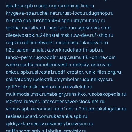
iskatour.spb.ru
snpi.org.ru
running-line.ru
krygeva-spa.ru
chel.net.ru
rust-loco.ru
dugshop.ru
hl-beta.spb.ru
school494.spb.ru
mymubaby.ru
epoha-metalband.ru
ngr.spb.ru
rusgosnews.com
dieselvostok.ru
24hostel.msk.ru
w-dev.ru
f-ship.ru
regsmi.ru
filmnetwork.ru
malinasp.ru
kinosvin.ru
h2o-salon.ru
malutkayork.ru
deltaprim.spb.ru
tango-perm.ru
gooddir.ru
sgv.su
multiki-online.com
webkrasotki.com
cherinvest.ru
detskiy-ostrov.ru
ankou.spb.ru
alvesta1.ru
pdf-creator.ru
nix-files.org.ru
sakhatoday.ru
elektrikersymboler.ru
sputnikyes.ru
golf2club.msk.ru
aeforums.ru
zallclub.ru
multimodal.msk.ru
habaigry.ru
haikko.ru
sobakopedia.ru
isz-fest.ru
ewnc.info
screensaver-clock.net.ru
volnav.spb.ru
comnat.ru
npf.net.ru
7bit.pp.ru
kalugatur.ru
tesiaes.ru
card.com.ru
kazanka.spb.ru
gildiya-kuznecov.ru
kameryboavision.ru
griffoncom.spb.ru
fabrika-emotsiy.ru