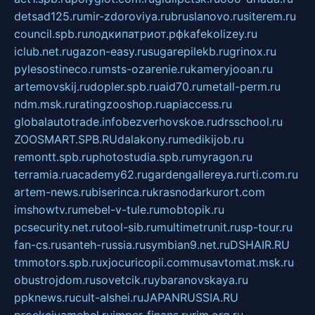
detsad125.ru
mir-zdoroviya.ru
bruslanovo.ru
siterem.ru
council.spb.ru
лодкипатриот.рф
kafekolizey.ru
iclub.net.ru
gazon-easy.ru
sugarepilekb.ru
grinox.ru
pylesostineco.ru
msts-ozarenie.ru
kameryjooan.ru
artemovskij.ru
dopler.spb.ru
aid70.ru
metall-perm.ru
ndm.msk.ru
ratingzooshop.ru
apiaccess.ru
globalautotrade.info
bezverhovskoe.ru
drsschool.ru
ZOOSMART.SPB.RU
dalakony.ru
medikijob.ru
remontt.spb.ru
photostudia.spb.ru
myragon.ru
terramia.ru
academy62.ru
gardengallereya.ru
rti.com.ru
artem-news.ru
biserinca.ru
krasnodarkurort.com
imshowtv.ru
mebel-v-tule.ru
mobtopik.ru
pcsecurity.net.ru
tool-sib.ru
multimetrunit.ru
sp-tour.ru
fan-cs.ru
santeh-russia.ru
symbian9.net.ru
DSHAIR.RU
tmmotors.spb.ru
xjocuricopii.com
musavtomat.msk.ru
obustrojdom.ru
sovetcik.ru
ybaranovskaya.ru
ppknews.ru
cult-alshei.ru
JAPANRUSSIA.RU
proekciyamebel.ru
imper-finans.ru
rim.org.ru