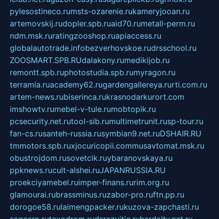
pylesostineco.ru
msts-ozarenie.ru
kameryjooan.ru
artemovskij.ru
dopler.spb.ru
aid70.ru
metall-perm.ru
ndm.msk.ru
ratingzooshop.ru
apiaccess.ru
globalautotrade.info
bezverhovskoe.ru
drsschool.ru
ZOOSMART.SPB.RU
dalakony.ru
medikijob.ru
remontt.spb.ru
photostudia.spb.ru
myragon.ru
terramia.ru
academy62.ru
gardengallereya.ru
rti.com.ru
artem-news.ru
biserinca.ru
krasnodarkurort.com
imshowtv.ru
mebel-v-tule.ru
mobtopik.ru
pcsecurity.net.ru
tool-sib.ru
multimetrunit.ru
sp-tour.ru
fan-cs.ru
santeh-russia.ru
symbian9.net.ru
DSHAIR.RU
tmmotors.spb.ru
xjocuricopii.com
musavtomat.msk.ru
obustrojdom.ru
sovetcik.ru
ybaranovskaya.ru
ppknews.ru
cult-alshei.ru
JAPANRUSSIA.RU
proekciyamebel.ru
imper-finans.ru
rim.org.ru
glamourai.ru
brassminus.ru
zabor-pro.ru
ftn.pp.ru
dorogoe58.ru
laimengpacker.ru
kuzova-zapchasti.ru