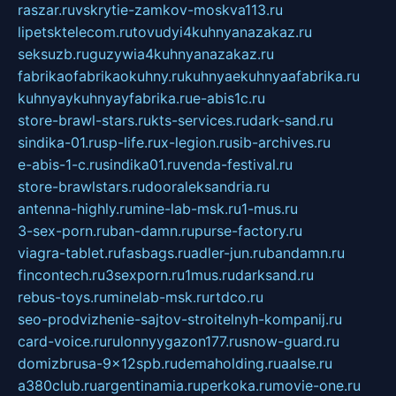
raszar.ru
vskrytie-zamkov-moskva113.ru
lipetsktelecom.ru
tovudyi4kuhnyanazakaz.ru
seksuzb.ru
guzywia4kuhnyanazakaz.ru
fabrikaofabrikaokuhny.ru
kuhnyaekuhnyaafabrika.ru
kuhnyaykuhnyayfabrika.ru
e-abis1c.ru
store-brawl-stars.ru
kts-services.ru
dark-sand.ru
sindika-01.ru
sp-life.ru
x-legion.ru
sib-archives.ru
e-abis-1-c.ru
sindika01.ru
venda-festival.ru
store-brawlstars.ru
dooraleksandria.ru
antenna-highly.ru
mine-lab-msk.ru
1-mus.ru
3-sex-porn.ru
ban-damn.ru
purse-factory.ru
viagra-tablet.ru
fasbags.ru
adler-jun.ru
bandamn.ru
fincontech.ru
3sexporn.ru
1mus.ru
darksand.ru
rebus-toys.ru
minelab-msk.ru
rtdco.ru
seo-prodvizhenie-sajtov-stroitelnyh-kompanij.ru
card-voice.ru
rulonnyygazon177.ru
snow-guard.ru
domizbrusa-9x12spb.ru
demaholding.ru
aalse.ru
a380club.ru
argentinamia.ru
perkoka.ru
movie-one.ru