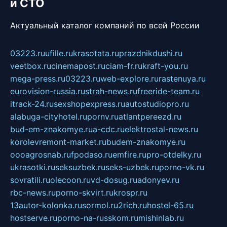
и СТО
Актуальный каталог компаний по всей России
03223.ru
ufille.ru
krasotata.ru
prazdnikdushi.ru
veetbox.ru
cinemapost.ru
ciam-fr.ru
kraft-you.ru
mega-press.ru
03223.ru
web-explore.ru
rastenuya.ru
eurovision-russia.ru
strah-news.ru
freeride-team.ru
itrack-24.ru
sexshopexpress.ru
autostudiopro.ru
alabuga-cityhotel.ru
pornv.ru
atlantpereezd.ru
bud-em-znakomye.ru
a-cdc.ru
elektrostal-news.ru
korolevremont-market.ru
budem-znakomye.ru
oooagrosnab.ru
fpodaso.ru
emfire.ru
pro-otdelky.ru
ukrasotki.ru
seksuzbek.ru
seks-uzbek.ru
porno-vk.ru
sovratili.ru
olecoon.ru
vd-dosug.ru
adonyev.ru
rbc-news.ru
porno-skvirt.ru
krospr.ru
13autor-kolonka.ru
sormol.ru
2rich.ru
hostel-65.ru
hostserve.ru
porno-na-russkom.ru
mishinlab.ru