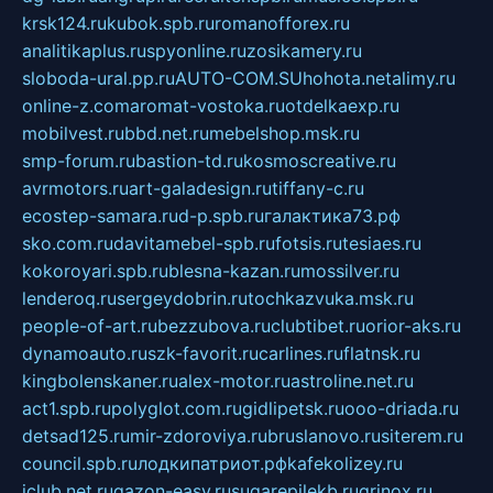
krsk124.ru
kubok.spb.ru
romanofforex.ru
analitikaplus.ru
spyonline.ru
zosikamery.ru
sloboda-ural.pp.ru
AUTO-COM.SU
hohota.net
alimy.ru
online-z.com
aromat-vostoka.ru
otdelkaexp.ru
mobilvest.ru
bbd.net.ru
mebelshop.msk.ru
smp-forum.ru
bastion-td.ru
kosmoscreative.ru
avrmotors.ru
art-galadesign.ru
tiffany-c.ru
ecostep-samara.ru
d-p.spb.ru
галактика73.рф
sko.com.ru
davitamebel-spb.ru
fotsis.ru
tesiaes.ru
kokoroyari.spb.ru
blesna-kazan.ru
mossilver.ru
lenderoq.ru
sergeydobrin.ru
tochkazvuka.msk.ru
people-of-art.ru
bezzubova.ru
clubtibet.ru
orior-aks.ru
dynamoauto.ru
szk-favorit.ru
carlines.ru
flatnsk.ru
kingbolenskaner.ru
alex-motor.ru
astroline.net.ru
act1.spb.ru
polyglot.com.ru
gidlipetsk.ru
ooo-driada.ru
detsad125.ru
mir-zdoroviya.ru
bruslanovo.ru
siterem.ru
council.spb.ru
лодкипатриот.рф
kafekolizey.ru
iclub.net.ru
gazon-easy.ru
sugarepilekb.ru
grinox.ru