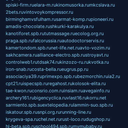
spiski-firm.ru
elara-m.ru
kinomusorka.ru
mkcslava.ru
2bets.ru
vintovoykompressor.ru
birminghamvsfulham.ru
sarmat-komp.ru
pioneeri.ru
amadis-chocolate.ru
shkurki-karakulya.ru
kanotiforet.spb.ru
tutmassage.ru
ecolog.org.ru
praga.spb.ru
falcorussia.ru
autodoctorservis.ru
kamertondom.spb.ru
net-life.net.ru
avto-vozim.ru
sakhcamera.ru
alliance-electro.spb.ru
stroyavt.ru
controlweb1.ru
tdsak74.ru
kinzozo-ru.ru
kvotka.ru
iron-snab.ru
costa-bella.ru
eugrus.pp.ru
associaciya39.ru
primexpo.spb.ru
bezmorchin.ru
ia2.ru
cpt21.ru
ispecspb.ru
regahost.ru
kolosok-elita.ru
tae-kwon.ru
consrio.com.ru
insiam.ru
avegainfo.ru
archery161.ru
bigencyclica.ru
vlast16.ru
korru.net
sarmiento.spb.su
extelopedia.ru
lammin-suo.spb.ru
iskatour.spb.ru
snpi.org.ru
running-line.ru
krygeva-spa.ru
chel.net.ru
rust-loco.ru
dugshop.ru
hl-beta.spb.ru
school494.spb.ru
mymubaby.ru