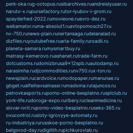
perk-oka.ru
g-octopus.ru
sibarchives.ru
andreislyusar.ru
naruto-x.ru
pursefactory.ru
tor-lyubov-i-grom.ru
spayderhed-2022.ru
movieone.ru
evro-dez.ru
webamator.ru
ma-absolut1.ru
avtopomosch27.ru
nv-750.ru
news-plain.ru
nertansaga.ru
delanalad.ru
dizfiles.ru
youtubefree.ru
aria-family.ru
roadli.ru
planeta-samara.ru
mysmartbuy.ru
matrasy-kemerovo.ru
ashanet.ru
trade-farm.ru
dotcustoms.ru
domizbrusa9x12spb.ru
autodamp.ru
narasimha.ru
djcommodities.ru
nv750.ru
x-ton.ru
newsplain.ru
cardvoice.ru
modopaper.ru
manunae.ru
gbget.ru
alfeihavsalnassr.ru
madoma.ru
tajuncos.ru
petrovkasports.ru
porno-online-besplatno.ru
splclub.ru
york-life.ru
doroga-expo.ru
ribery.ru
cleanmedicine.ru
slovar-ivrit.ru
porno-video-besplatno.ru
seks-365.ru
ovucontrol.ru
sloty-igrovyye-avtomaty.ru
ru-industriya.ru
russkoe-porno-besplatno.ru
belgorod-day.ru
digilith.ru
pichkurovlab.ru