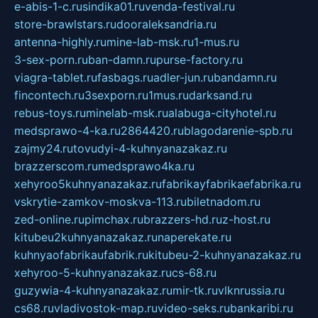
e-abis-1-c.ru
sindika01.ru
venda-festival.ru
store-brawlstars.ru
dooraleksandria.ru
antenna-highly.ru
mine-lab-msk.ru
1-mus.ru
3-sex-porn.ru
ban-damn.ru
purse-factory.ru
viagra-tablet.ru
fasbags.ru
adler-jun.ru
bandamn.ru
fincontech.ru
3sexporn.ru
1mus.ru
darksand.ru
rebus-toys.ru
minelab-msk.ru
alabuga-cityhotel.ru
medsprawo-4-ka.ru
2864420.ru
blagodarenie-spb.ru
zajmy24.ru
tovudyi-4-kuhnyanazakaz.ru
brazzerscom.ru
medsprawo4ka.ru
xehyroo5kuhnyanazakaz.ru
fabrikayfabrikaefabrika.ru
vskrytie-zamkov-moskva-113.ru
biletnadom.ru
zed-online.ru
pimchax.ru
brazzers-hd.ru
z-host.ru
kitubeu2kuhnyanazakaz.ru
naperekate.ru
kuhnyaofabrikaufabrik.ru
kitubeu-2-kuhnyanazakaz.ru
xehyroo-5-kuhnyanazakaz.ru
cs-68.ru
guzywia-4-kuhnyanazakaz.ru
mir-tk.ru
vlknrussia.ru
cs68.ru
vladivostok-map.ru
video-seks.ru
bankaribi.ru