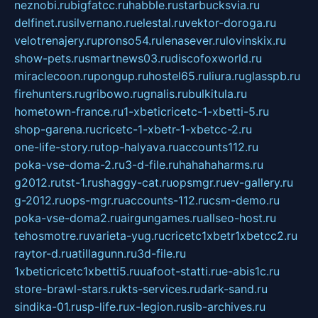
neznobi.ru
bigfatcc.ru
habble.ru
starbucksvia.ru
delfinet.ru
silvernano.ru
elestal.ru
vektor-doroga.ru
velotrenajery.ru
pronso54.ru
lenasever.ru
lovinskix.ru
show-pets.ru
smartnews03.ru
discofoxworld.ru
miraclecoon.ru
pongup.ru
hostel65.ru
liura.ru
glasspb.ru
firehunters.ru
gribowo.ru
gnalis.ru
bulkitula.ru
hometown-france.ru
1-xbeticricetc-1-xbetti-5.ru
shop-garena.ru
cricetc-1-xbetr-1-xbetcc-2.ru
one-life-story.ru
top-halyava.ru
accounts112.ru
poka-vse-doma-2.ru
3-d-file.ru
hahahaharms.ru
g2012.ru
tst-1.ru
shaggy-cat.ru
opsmgr.ru
ev-gallery.ru
g-2012.ru
ops-mgr.ru
accounts-112.ru
csm-demo.ru
poka-vse-doma2.ru
airgungames.ru
allseo-host.ru
tehosmotre.ru
varieta-yug.ru
cricetc1xbetr1xbetcc2.ru
raytor-d.ru
atillagunn.ru
3d-file.ru
1xbeticricetc1xbetti5.ru
uafoot-statti.ru
e-abis1c.ru
store-brawl-stars.ru
kts-services.ru
dark-sand.ru
sindika-01.ru
sp-life.ru
x-legion.ru
sib-archives.ru