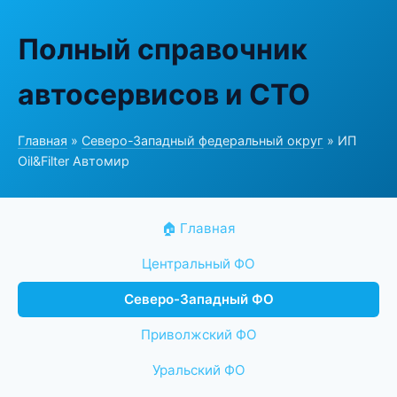
Полный справочник
автосервисов и СТО
Главная
»
Северо-Западный федеральный округ
» ИП
Oil&Filter Автомир
🏠 Главная
Центральный ФО
Северо-Западный ФО
Приволжский ФО
Уральский ФО