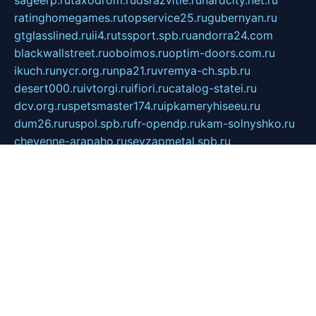
sageerp.ru
taxodrom.ru
dsrazvitie.ru
hardcity.net.ru
ratinghomegames.ru
topservice25.ru
gubernyan.ru
gtglasslined.ru
ii4.ru
tssport.spb.ru
andorra24.com
blackwallstreet.ru
oboimos.ru
optim-doors.com.ru
ikuch.ru
nycr.org.ru
npa21.ru
vremya-ch.spb.ru
desert000.ru
ivtorgi.ru
ifiori.ru
catalog-statei.ru
dcv.org.ru
spetsmaster174.ru
ipkameryhiseeu.ru
dum26.ru
ruspol.spb.ru
fr-opendp.ru
kam-solnyshko.ru
cheyenne-arapaho.ru
sevzapmetal.spb.ru
ted-lapidus.spb.ru
parasite-eliminator.ru
sigma-complete.ru
modernworld.ru
dama-moda.ru
eholot-group.ru
sk-nvkz.ru
DRONGOLD.RU
democratia2.ru
i-farmer.ru
mass-sport.org
jablonex.spb.ru
bookmess.ru
linkword.ru
refineua.com.ru
cs-spec.net.ru
altay-mebel.ru
DNK-THEATRE.RU
mechaniks.spb.ru
ipcamtechage.ru
skosta.ru
a-sun.ru
stroy-ldsp.ru
snowlands.org.ru
childrensshoes.ru
mrlizzy.ru
mebelsofiakrd.ru