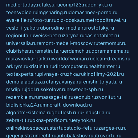
medic-today.ru
taksu.ru
comp123.ru
don-ykt.ru
teensvoice.ru
imgsharing.ru
domashnee-porno.ru
eva-elfie.ru
foto-tur.ru
biz-doska.ru
metropoltravel.ru
veslo-i-yakor.ru
borodino-media.ru
rostotsky.ru
regionufa.ru
weiss-bet.ru
zaryna.ru
casinotablet.ru
universalia.ru
remont-mebeli-moscow.ru
termomur.ru
clubfisher.ru
remstirufa.ru
erdamchi.ru
doramamama.ru
muraviovka-park.ru
worldofwoman.ru
clean-dreams.ru
arkrym.ru
kristinita.ru
dircomputer.ru
healthenter.ru
textexperts.ru
pivnaya-kruzhka.ru
kinofilmy-2021.ru
demolalapaluza.ru
tanyavanya.ru
remstir-tolyatti.ru
msdip.ru
jdol.ru
sokolovr.ru
newtech-spb.ru
rezemkleim.ru
massage-tai.ru
seonub.ru
zvonitut.ru
biolisichka24.ru
mncraft-download.ru
algoritm-sistema.ru
godflesh.ru
ru-industria.ru
zebra-tlt.ru
okna-proficom.ru
erynok.ru
onlinekinospace.ru
startupstudio-fefu.ru
zarges-ru.ru
gegenjustizunrecht.ru
autobalashov.ru
utrovortu.ru