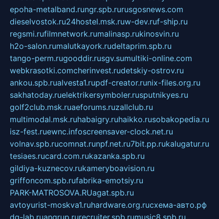
epoha-metalband.ru
ngr.spb.ru
rusgosnews.com
dieselvostok.ru
24hostel.msk.ru
w-dev.ru
f-ship.ru
regsmi.ru
filmnetwork.ru
malinasp.ru
kinosvin.ru
h2o-salon.ru
malutkayork.ru
deltaprim.spb.ru
tango-perm.ru
gooddir.ru
sgv.su
multiki-online.com
webkrasotki.com
cherinvest.ru
detskiy-ostrov.ru
ankou.spb.ru
alvesta1.ru
pdf-creator.ru
nix-files.org.ru
sakhatoday.ru
elektrikersymboler.ru
sputnikyes.ru
golf2club.msk.ru
aeforums.ru
zallclub.ru
multimodal.msk.ru
habaigry.ru
haikko.ru
sobakopedia.ru
isz-fest.ru
ewnc.info
screensaver-clock.net.ru
volnav.spb.ru
comnat.ru
npf.net.ru
7bit.pp.ru
kalugatur.ru
tesiaes.ru
card.com.ru
kazanka.spb.ru
gildiya-kuznecov.ru
kameryboavision.ru
griffoncom.spb.ru
fabrika-emotsiy.ru
PARK-MATROSOVA.RU
agat.spb.ru
avtoyurist-moskva1.ru
hardware.org.ru
схема-авто.рф
dg-lab.ru
angrup.ru
recruiter.spb.ru
music8.spb.ru