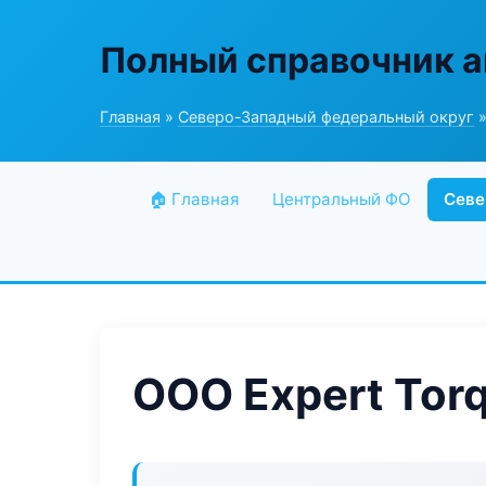
Полный справочник а
Главная
»
Северо-Западный федеральный округ
»
🏠 Главная
Центральный ФО
Севе
ООО Expert Tor