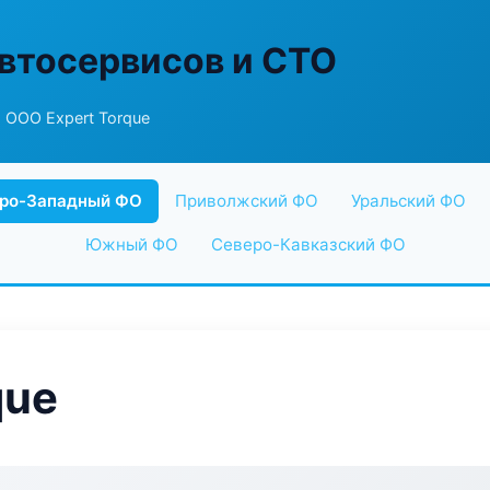
втосервисов и СТО
 ООО Expert Torque
ро-Западный ФО
Приволжский ФО
Уральский ФО
Южный ФО
Северо-Кавказский ФО
que