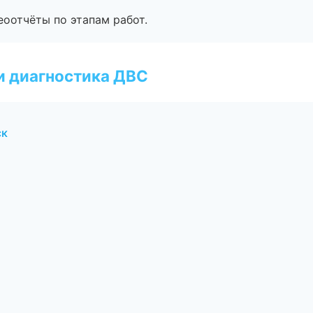
еоотчёты по этапам работ.
и диагностика ДВС
ск