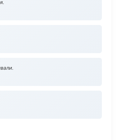
я.
вали.