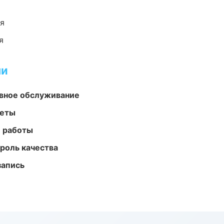
ия
я
ми
вное обслуживание
меты
е работы
роль качества
запись