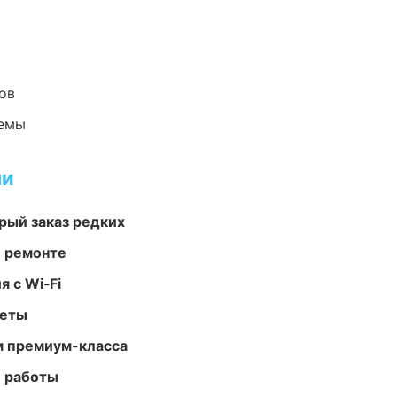
ов
темы
ми
рый заказ редких
и ремонте
 с Wi‑Fi
меты
м премиум-класса
е работы