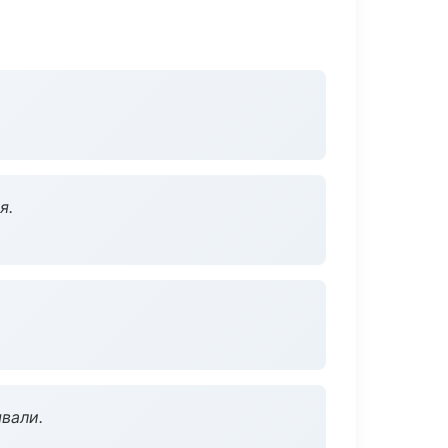
я.
вали.