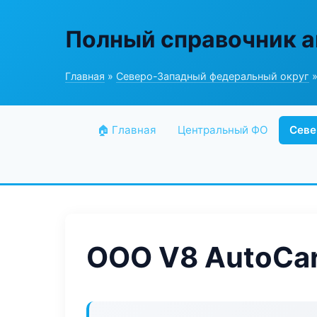
Полный справочник а
Главная
»
Северо-Западный федеральный округ
»
🏠 Главная
Центральный ФО
Севе
ООО V8 AutoCa