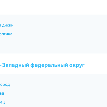
и диски
оптика
о-Западный федеральный округ
город
ад
вец