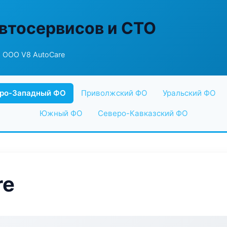
втосервисов и СТО
 ООО V8 AutoCare
ро-Западный ФО
Приволжский ФО
Уральский ФО
Южный ФО
Северо-Кавказский ФО
re