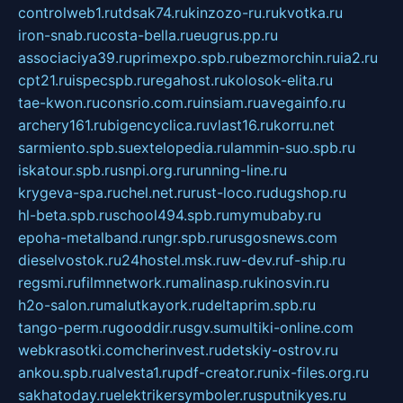
controlweb1.ru
tdsak74.ru
kinzozo-ru.ru
kvotka.ru
iron-snab.ru
costa-bella.ru
eugrus.pp.ru
associaciya39.ru
primexpo.spb.ru
bezmorchin.ru
ia2.ru
cpt21.ru
ispecspb.ru
regahost.ru
kolosok-elita.ru
tae-kwon.ru
consrio.com.ru
insiam.ru
avegainfo.ru
archery161.ru
bigencyclica.ru
vlast16.ru
korru.net
sarmiento.spb.su
extelopedia.ru
lammin-suo.spb.ru
iskatour.spb.ru
snpi.org.ru
running-line.ru
krygeva-spa.ru
chel.net.ru
rust-loco.ru
dugshop.ru
hl-beta.spb.ru
school494.spb.ru
mymubaby.ru
epoha-metalband.ru
ngr.spb.ru
rusgosnews.com
dieselvostok.ru
24hostel.msk.ru
w-dev.ru
f-ship.ru
regsmi.ru
filmnetwork.ru
malinasp.ru
kinosvin.ru
h2o-salon.ru
malutkayork.ru
deltaprim.spb.ru
tango-perm.ru
gooddir.ru
sgv.su
multiki-online.com
webkrasotki.com
cherinvest.ru
detskiy-ostrov.ru
ankou.spb.ru
alvesta1.ru
pdf-creator.ru
nix-files.org.ru
sakhatoday.ru
elektrikersymboler.ru
sputnikyes.ru