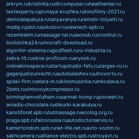
arkrym.ru
kristinita.ru
dircomputer.ru
healthenter.ru
textexperts.ru
pivnaya-kruzhka.ru
kinofilmy-2021.ru
demolalapaluza.ru
tanyavanya.ru
remstir-tolyatti.ru
msdip.ru
jdol.ru
sokolovr.ru
newtech-spb.ru
rezemkleim.ru
massage-tai.ru
seonub.ru
zvonitut.ru
biolisichka24.ru
mncraft-download.ru
algoritm-sistema.ru
godflesh.ru
ru-industria.ru
zebra-tlt.ru
okna-proficom.ru
erynok.ru
onlinekinospace.ru
startupstudio-fefu.ru
zarges-ru.ru
gegenjustizunrecht.ru
autobalashov.ru
utrovortu.ru
spiski-firm.ru
elara-m.ru
kinomusorka.ru
mkcslava.ru
2bets.ru
vintovoykompressor.ru
birminghamvsfulham.ru
sarmat-komp.ru
pioneeri.ru
amadis-chocolate.ru
shkurki-karakulya.ru
kanotiforet.spb.ru
tutmassage.ru
ecolog.org.ru
praga.spb.ru
falcorussia.ru
autodoctorservis.ru
kamertondom.spb.ru
net-life.net.ru
avto-vozim.ru
sakhcamera.ru
alliance-electro.spb.ru
stroyavt.ru