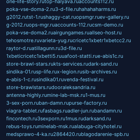
one-life-story.ru
top-halyava.ru
accounts112.ru
poka-vse-doma-2.ru
3-d-file.ru
hahahaharms.ru
g2012.ru
tst-1.ru
shaggy-cat.ru
opsmgr.ru
ev-gallery.ru
g-2012.ru
ops-mgr.ru
accounts-112.ru
csm-demo.ru
poka-vse-doma2.ru
airgungames.ru
allseo-host.ru
tehosmotre.ru
varieta-yug.ru
cricetc1xbetr1xbetcc2.ru
raytor-d.ru
atillagunn.ru
3d-file.ru
1xbeticricetc1xbetti5.ru
uafoot-statti.ru
e-abis1c.ru
store-brawl-stars.ru
kts-services.ru
dark-sand.ru
sindika-01.ru
sp-life.ru
x-legion.ru
sib-archives.ru
e-abis-1-c.ru
sindika01.ru
venda-festival.ru
store-brawlstars.ru
dooraleksandria.ru
antenna-highly.ru
mine-lab-msk.ru
1-mus.ru
3-sex-porn.ru
ban-damn.ru
purse-factory.ru
viagra-tablet.ru
fasbags.ru
adler-jun.ru
bandamn.ru
fincontech.ru
3sexporn.ru
1mus.ru
darksand.ru
rebus-toys.ru
minelab-msk.ru
alabuga-cityhotel.ru
medsprawo-4-ka.ru
2864420.ru
blagodarenie-spb.ru