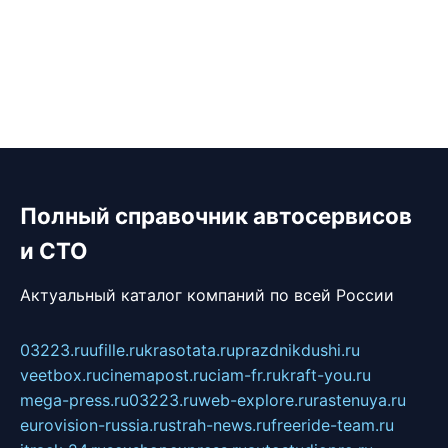
Полный справочник автосервисов
и СТО
Актуальный каталог компаний по всей России
03223.ru
ufille.ru
krasotata.ru
prazdnikdushi.ru
veetbox.ru
cinemapost.ru
ciam-fr.ru
kraft-you.ru
mega-press.ru
03223.ru
web-explore.ru
rastenuya.ru
eurovision-russia.ru
strah-news.ru
freeride-team.ru