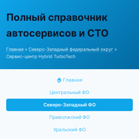
Полный справочник
автосервисов и СТО
Главная
»
Северо-Западный федеральный округ
»
Сервис-центр Hybrid TurboTech
🏠 Главная
Центральный ФО
Северо-Западный ФО
Приволжский ФО
Уральский ФО