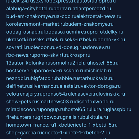
itrack-24.ru
sexshopexpress.ru
autostudiopro.ru
alabuga-cityhotel.ru
pornv.ru
atlantpereezd.ru
bud-em-znakomye.ru
a-cdc.ru
elektrostal-news.ru
korolevremont-market.ru
budem-znakomye.ru
oooagrosnab.ru
fpodaso.ru
emfire.ru
pro-otdelky.ru
ukrasotki.ru
seksuzbek.ru
seks-uzbek.ru
porno-vk.ru
sovratili.ru
olecoon.ru
vd-dosug.ru
adonyev.ru
rbc-news.ru
porno-skvirt.ru
krospr.ru
13autor-kolonka.ru
sormol.ru
2rich.ru
hostel-65.ru
hostserve.ru
porno-na-russkom.ru
mishinlab.ru
neznobi.ru
bigfatcc.ru
habble.ru
starbucksvia.ru
delfinet.ru
silvernano.ru
elestal.ru
vektor-doroga.ru
velotrenajery.ru
pronso54.ru
lenasever.ru
lovinskix.ru
show-pets.ru
smartnews03.ru
discofoxworld.ru
miraclecoon.ru
pongup.ru
hostel65.ru
liura.ru
glasspb.ru
firehunters.ru
gribowo.ru
gnalis.ru
bulkitula.ru
hometown-france.ru
1-xbeticricetc-1-xbetti-5.ru
shop-garena.ru
cricetc-1-xbetr-1-xbetcc-2.ru