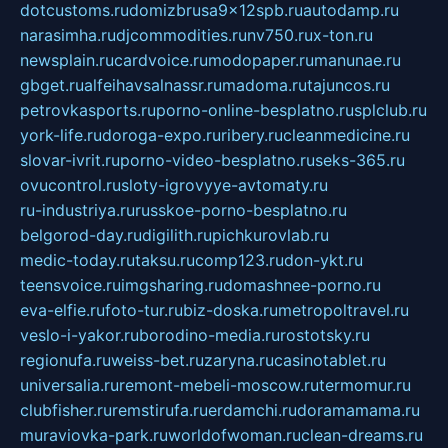
dotcustoms.ru
domizbrusa9x12spb.ru
autodamp.ru
narasimha.ru
djcommodities.ru
nv750.ru
x-ton.ru
newsplain.ru
cardvoice.ru
modopaper.ru
manunae.ru
gbget.ru
alfeihavsalnassr.ru
madoma.ru
tajuncos.ru
petrovkasports.ru
porno-online-besplatno.ru
splclub.ru
york-life.ru
doroga-expo.ru
ribery.ru
cleanmedicine.ru
slovar-ivrit.ru
porno-video-besplatno.ru
seks-365.ru
ovucontrol.ru
sloty-igrovyye-avtomaty.ru
ru-industriya.ru
russkoe-porno-besplatno.ru
belgorod-day.ru
digilith.ru
pichkurovlab.ru
medic-today.ru
taksu.ru
comp123.ru
don-ykt.ru
teensvoice.ru
imgsharing.ru
domashnee-porno.ru
eva-elfie.ru
foto-tur.ru
biz-doska.ru
metropoltravel.ru
veslo-i-yakor.ru
borodino-media.ru
rostotsky.ru
regionufa.ru
weiss-bet.ru
zaryna.ru
casinotablet.ru
universalia.ru
remont-mebeli-moscow.ru
termomur.ru
clubfisher.ru
remstirufa.ru
erdamchi.ru
doramamama.ru
muraviovka-park.ru
worldofwoman.ru
clean-dreams.ru