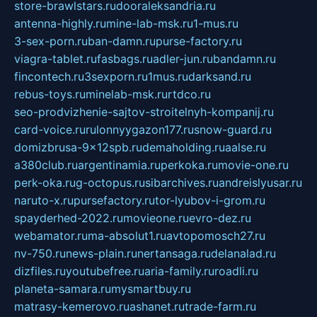
store-brawlstars.ru
dooraleksandria.ru
antenna-highly.ru
mine-lab-msk.ru
1-mus.ru
3-sex-porn.ru
ban-damn.ru
purse-factory.ru
viagra-tablet.ru
fasbags.ru
adler-jun.ru
bandamn.ru
fincontech.ru
3sexporn.ru
1mus.ru
darksand.ru
rebus-toys.ru
minelab-msk.ru
rtdco.ru
seo-prodvizhenie-sajtov-stroitelnyh-kompanij.ru
card-voice.ru
rulonnyygazon177.ru
snow-guard.ru
domizbrusa-9x12spb.ru
demaholding.ru
aalse.ru
a380club.ru
argentinamia.ru
perkoka.ru
movie-one.ru
perk-oka.ru
g-octopus.ru
sibarchives.ru
andreislyusar.ru
naruto-x.ru
pursefactory.ru
tor-lyubov-i-grom.ru
spayderhed-2022.ru
movieone.ru
evro-dez.ru
webamator.ru
ma-absolut1.ru
avtopomosch27.ru
nv-750.ru
news-plain.ru
nertansaga.ru
delanalad.ru
dizfiles.ru
youtubefree.ru
aria-family.ru
roadli.ru
planeta-samara.ru
mysmartbuy.ru
matrasy-kemerovo.ru
ashanet.ru
trade-farm.ru