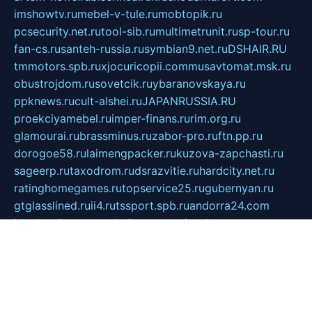
imshowtv.ru
mebel-v-tule.ru
mobtopik.ru
pcsecurity.net.ru
tool-sib.ru
multimetrunit.ru
sp-tour.ru
fan-cs.ru
santeh-russia.ru
symbian9.net.ru
DSHAIR.RU
tmmotors.spb.ru
xjocuricopii.com
musavtomat.msk.ru
obustrojdom.ru
sovetcik.ru
ybaranovskaya.ru
ppknews.ru
cult-alshei.ru
JAPANRUSSIA.RU
proekciyamebel.ru
imper-finans.ru
rim.org.ru
glamourai.ru
brassminus.ru
zabor-pro.ru
ftn.pp.ru
dorogoe58.ru
laimengpacker.ru
kuzova-zapchasti.ru
sageerp.ru
taxodrom.ru
dsrazvitie.ru
hardcity.net.ru
ratinghomegames.ru
topservice25.ru
gubernyan.ru
gtglasslined.ru
ii4.ru
tssport.spb.ru
andorra24.com
blackwallstreet.ru
oboimos.ru
optim-doors.com.ru
ikuch.ru
nycr.org.ru
npa21.ru
vremya-ch.spb.ru
desert000.ru
ivtorgi.ru
ifiori.ru
catalog-statei.ru
dcv.org.ru
spetsmaster174.ru
ipkameryhiseeu.ru
dum26.ru
ruspol.spb.ru
fr-opendp.ru
kam-solnyshko.ru
cheyenne-arapaho.ru
sevzapmetal.spb.ru