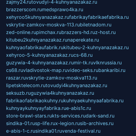
zajmy24.ru
tovudyi-4-kuhnyanazakaz.ru
brazzerscom.ru
medsprawo4ka.ru
xehyroo5kuhnyanazakaz.ru
fabrikayfabrikaefabrika.ru
vskrytie-zamkov-moskva-113.ru
biletnadom.ru
zed-online.ru
pimchax.ru
brazzers-hd.ru
z-host.ru
kitubeu2kuhnyanazakaz.ru
naperekate.ru
kuhnyaofabrikaufabrik.ru
kitubeu-2-kuhnyanazakaz.ru
xehyroo-5-kuhnyanazakaz.ru
cs-68.ru
guzywia-4-kuhnyanazakaz.ru
mir-tk.ru
vlknrussia.ru
cs68.ru
vladivostok-map.ru
video-seks.ru
bankaribi.ru
raszar.ru
vskrytie-zamkov-moskva113.ru
lipetsktelecom.ru
tovudyi4kuhnyanazakaz.ru
seksuzb.ru
guzywia4kuhnyanazakaz.ru
fabrikaofabrikaokuhny.ru
kuhnyaekuhnyaafabrika.ru
kuhnyaykuhnyayfabrika.ru
e-abis1c.ru
store-brawl-stars.ru
kts-services.ru
dark-sand.ru
sindika-01.ru
sp-life.ru
x-legion.ru
sib-archives.ru
e-abis-1-c.ru
sindika01.ru
venda-festival.ru