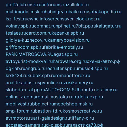
golf2club.msk.ru
aeforums.ru
zallclub.ru
multimodal.msk.ru
habaigry.ru
haikko.ru
sobakopedia.ru
isz-fest.ru
ewnc.info
screensaver-clock.net.ru
volnav.spb.ru
comnat.ru
npf.net.ru
7bit.pp.ru
kalugatur.ru
tesiaes.ru
card.com.ru
kazanka.spb.ru
gildiya-kuznecov.ru
kameryboavision.ru
griffoncom.spb.ru
fabrika-emotsiy.ru
PARK-MATROSOVA.RU
agat.spb.ru
avtoyurist-moskva1.ru
hardware.org.ru
схема-авто.рф
dg-lab.ru
angrup.ru
recruiter.spb.ru
music8.spb.ru
krsk124.ru
kubok.spb.ru
romanofforex.ru
analitikaplus.ru
spyonline.ru
zosikamery.ru
sloboda-ural.pp.ru
AUTO-COM.SU
hohota.net
alimy.ru
online-z.com
aromat-vostoka.ru
otdelkaexp.ru
mobilvest.ru
bbd.net.ru
mebelshop.msk.ru
smp-forum.ru
bastion-td.ru
kosmoscreative.ru
avrmotors.ru
art-galadesign.ru
tiffany-c.ru
ecostep-samara.ru
d-p.spb.ru
галактика73.рф