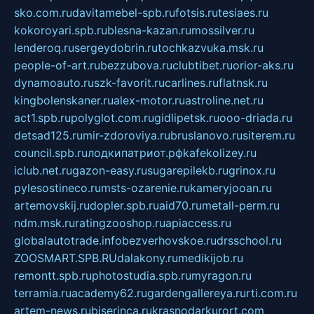
sko.com.ru
davitamebel-spb.ru
fotsis.ru
tesiaes.ru
kokoroyari.spb.ru
blesna-kazan.ru
mossilver.ru
lenderoq.ru
sergeydobrin.ru
tochkazvuka.msk.ru
people-of-art.ru
bezzubova.ru
clubtibet.ru
orior-aks.ru
dynamoauto.ru
szk-favorit.ru
carlines.ru
flatnsk.ru
kingbolenskaner.ru
alex-motor.ru
astroline.net.ru
act1.spb.ru
polyglot.com.ru
gidlipetsk.ru
ooo-driada.ru
detsad125.ru
mir-zdoroviya.ru
bruslanovo.ru
siterem.ru
council.spb.ru
лодкипатриот.рф
kafekolizey.ru
iclub.net.ru
gazon-easy.ru
sugarepilekb.ru
grinox.ru
pylesostineco.ru
msts-ozarenie.ru
kameryjooan.ru
artemovskij.ru
dopler.spb.ru
aid70.ru
metall-perm.ru
ndm.msk.ru
ratingzooshop.ru
apiaccess.ru
globalautotrade.info
bezverhovskoe.ru
drsschool.ru
ZOOSMART.SPB.RU
dalakony.ru
medikijob.ru
remontt.spb.ru
photostudia.spb.ru
myragon.ru
terramia.ru
academy62.ru
gardengallereya.ru
rti.com.ru
artem-news.ru
biserinca.ru
krasnodarkurort.com