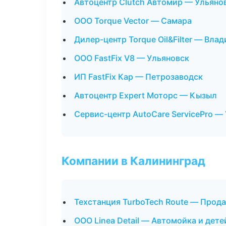
Автоцентр Clutch Автомир — Ульяно
ООО Torque Vector — Самара
Дилер-центр Torque Oil&Filter — Вла
ООО FastFix V8 — Ульяновск
ИП FastFix Кар — Петрозаводск
Автоцентр Expert Моторс — Кызыл
Сервис-центр AutoCare ServicePro —
Компании в Калининград
Техстанция TurboTech Route — Прод
ООО Linea Detail — Автомойка и дете