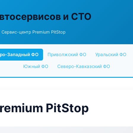
втосервисов и СТО
 Сервис-центр Premium PitStop
ро-Западный ФО
Приволжский ФО
Уральский ФО
Южный ФО
Северо-Кавказский ФО
remium PitStop