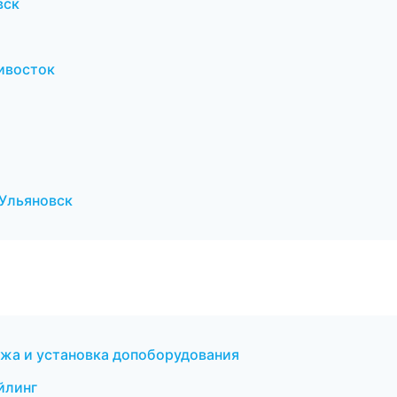
вск
дивосток
 Ульяновск
ажа и установка допоборудования
йлинг