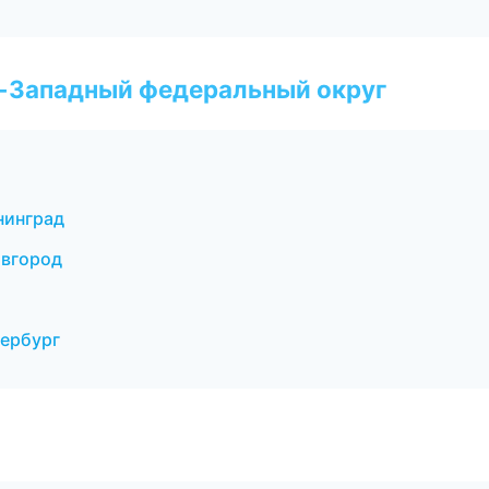
о-Западный федеральный округ
нинград
овгород
тербург