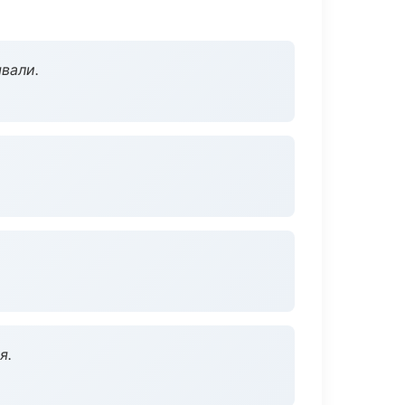
вали.
я.