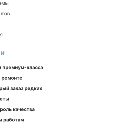
темы
нтов
ия
ми
м премиум-класса
и ремонте
рый заказ редких
меты
роль качества
м работам