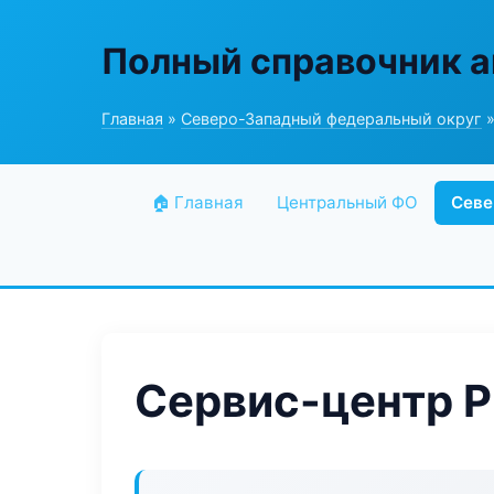
Полный справочник а
Главная
»
Северо-Западный федеральный округ
»
🏠 Главная
Центральный ФО
Севе
Сервис-центр P