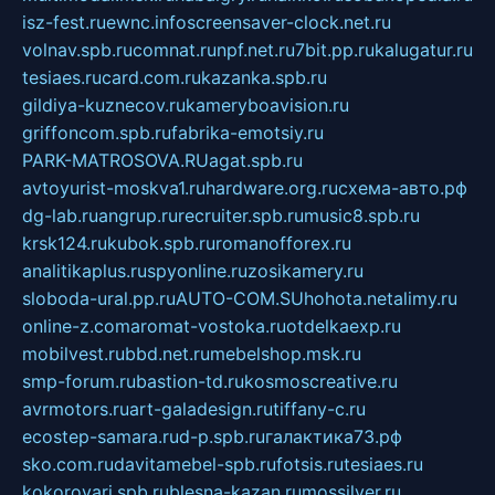
isz-fest.ru
ewnc.info
screensaver-clock.net.ru
volnav.spb.ru
comnat.ru
npf.net.ru
7bit.pp.ru
kalugatur.ru
tesiaes.ru
card.com.ru
kazanka.spb.ru
gildiya-kuznecov.ru
kameryboavision.ru
griffoncom.spb.ru
fabrika-emotsiy.ru
PARK-MATROSOVA.RU
agat.spb.ru
avtoyurist-moskva1.ru
hardware.org.ru
схема-авто.рф
dg-lab.ru
angrup.ru
recruiter.spb.ru
music8.spb.ru
krsk124.ru
kubok.spb.ru
romanofforex.ru
analitikaplus.ru
spyonline.ru
zosikamery.ru
sloboda-ural.pp.ru
AUTO-COM.SU
hohota.net
alimy.ru
online-z.com
aromat-vostoka.ru
otdelkaexp.ru
mobilvest.ru
bbd.net.ru
mebelshop.msk.ru
smp-forum.ru
bastion-td.ru
kosmoscreative.ru
avrmotors.ru
art-galadesign.ru
tiffany-c.ru
ecostep-samara.ru
d-p.spb.ru
галактика73.рф
sko.com.ru
davitamebel-spb.ru
fotsis.ru
tesiaes.ru
kokoroyari.spb.ru
blesna-kazan.ru
mossilver.ru