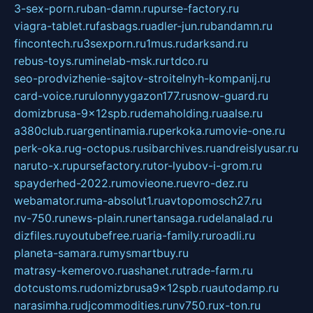
3-sex-porn.ru
ban-damn.ru
purse-factory.ru
viagra-tablet.ru
fasbags.ru
adler-jun.ru
bandamn.ru
fincontech.ru
3sexporn.ru
1mus.ru
darksand.ru
rebus-toys.ru
minelab-msk.ru
rtdco.ru
seo-prodvizhenie-sajtov-stroitelnyh-kompanij.ru
card-voice.ru
rulonnyygazon177.ru
snow-guard.ru
domizbrusa-9x12spb.ru
demaholding.ru
aalse.ru
a380club.ru
argentinamia.ru
perkoka.ru
movie-one.ru
perk-oka.ru
g-octopus.ru
sibarchives.ru
andreislyusar.ru
naruto-x.ru
pursefactory.ru
tor-lyubov-i-grom.ru
spayderhed-2022.ru
movieone.ru
evro-dez.ru
webamator.ru
ma-absolut1.ru
avtopomosch27.ru
nv-750.ru
news-plain.ru
nertansaga.ru
delanalad.ru
dizfiles.ru
youtubefree.ru
aria-family.ru
roadli.ru
planeta-samara.ru
mysmartbuy.ru
matrasy-kemerovo.ru
ashanet.ru
trade-farm.ru
dotcustoms.ru
domizbrusa9x12spb.ru
autodamp.ru
narasimha.ru
djcommodities.ru
nv750.ru
x-ton.ru