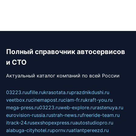
Полный справочник автосервисов
и СТО
Актуальный каталог компаний по всей России
03223.ru
ufille.ru
krasotata.ru
prazdnikdushi.ru
veetbox.ru
cinemapost.ru
ciam-fr.ru
kraft-you.ru
mega-press.ru
03223.ru
web-explore.ru
rastenuya.ru
eurovision-russia.ru
strah-news.ru
freeride-team.ru
itrack-24.ru
sexshopexpress.ru
autostudiopro.ru
alabuga-cityhotel.ru
pornv.ru
atlantpereezd.ru