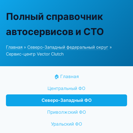
Полный справочник
автосервисов и СТО
Главная
»
Северо-Западный федеральный округ
»
Сервис-центр Vector Clutch
🏠 Главная
Центральный ФО
Северо-Западный ФО
Приволжский ФО
Уральский ФО