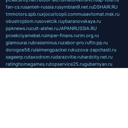
fan-cs.ru
santeh-russia.ru
symbian9.net.ru
DSHAIR.RU
tmmotors.spb.ru
xjocuricopii.com
musavtomat.msk.ru
obustrojdom.ru
sovetcik.ru
ybaranovskaya.ru
ppknews.ru
cult-alshei.ru
JAPANRUSSIA.RU
proekciyamebel.ru
imper-finans.ru
rim.org.ru
glamourai.ru
brassminus.ru
zabor-pro.ru
ftn.pp.ru
dorogoe58.ru
laimengpacker.ru
kuzova-zapchasti.ru
sageerp.ru
taxodrom.ru
dsrazvitie.ru
hardcity.net.ru
ratinghomegames.ru
topservice25.ru
gubernyan.ru
gtglasslined.ru
ii4.ru
tssport.spb.ru
andorra24.com
blackwallstreet.ru
oboimos.ru
optim-doors.com.ru
ikuch.ru
nycr.org.ru
npa21.ru
vremya-ch.spb.ru
desert000.ru
ivtorgi.ru
ifiori.ru
catalog-statei.ru
dcv.org.ru
spetsmaster174.ru
ipkameryhiseeu.ru
dum26.ru
ruspol.spb.ru
fr-opendp.ru
kam-solnyshko.ru
cheyenne-arapaho.ru
sevzapmetal.spb.ru
ted-lapidus.spb.ru
parasite-eliminator.ru