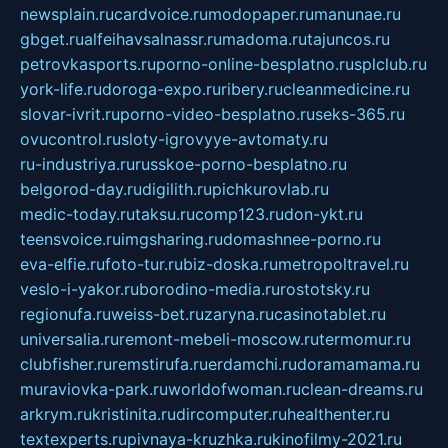
newsplain.ru
cardvoice.ru
modopaper.ru
manunae.ru
gbget.ru
alfeihavsalnassr.ru
madoma.ru
tajuncos.ru
petrovkasports.ru
porno-online-besplatno.ru
splclub.ru
york-life.ru
doroga-expo.ru
ribery.ru
cleanmedicine.ru
slovar-ivrit.ru
porno-video-besplatno.ru
seks-365.ru
ovucontrol.ru
sloty-igrovyye-avtomaty.ru
ru-industriya.ru
russkoe-porno-besplatno.ru
belgorod-day.ru
digilith.ru
pichkurovlab.ru
medic-today.ru
taksu.ru
comp123.ru
don-ykt.ru
teensvoice.ru
imgsharing.ru
domashnee-porno.ru
eva-elfie.ru
foto-tur.ru
biz-doska.ru
metropoltravel.ru
veslo-i-yakor.ru
borodino-media.ru
rostotsky.ru
regionufa.ru
weiss-bet.ru
zaryna.ru
casinotablet.ru
universalia.ru
remont-mebeli-moscow.ru
termomur.ru
clubfisher.ru
remstirufa.ru
erdamchi.ru
doramamama.ru
muraviovka-park.ru
worldofwoman.ru
clean-dreams.ru
arkrym.ru
kristinita.ru
dircomputer.ru
healthenter.ru
textexperts.ru
pivnaya-kruzhka.ru
kinofilmy-2021.ru