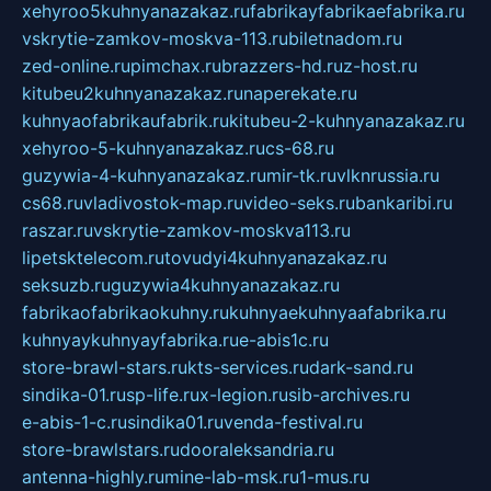
xehyroo5kuhnyanazakaz.ru
fabrikayfabrikaefabrika.ru
vskrytie-zamkov-moskva-113.ru
biletnadom.ru
zed-online.ru
pimchax.ru
brazzers-hd.ru
z-host.ru
kitubeu2kuhnyanazakaz.ru
naperekate.ru
kuhnyaofabrikaufabrik.ru
kitubeu-2-kuhnyanazakaz.ru
xehyroo-5-kuhnyanazakaz.ru
cs-68.ru
guzywia-4-kuhnyanazakaz.ru
mir-tk.ru
vlknrussia.ru
cs68.ru
vladivostok-map.ru
video-seks.ru
bankaribi.ru
raszar.ru
vskrytie-zamkov-moskva113.ru
lipetsktelecom.ru
tovudyi4kuhnyanazakaz.ru
seksuzb.ru
guzywia4kuhnyanazakaz.ru
fabrikaofabrikaokuhny.ru
kuhnyaekuhnyaafabrika.ru
kuhnyaykuhnyayfabrika.ru
e-abis1c.ru
store-brawl-stars.ru
kts-services.ru
dark-sand.ru
sindika-01.ru
sp-life.ru
x-legion.ru
sib-archives.ru
e-abis-1-c.ru
sindika01.ru
venda-festival.ru
store-brawlstars.ru
dooraleksandria.ru
antenna-highly.ru
mine-lab-msk.ru
1-mus.ru