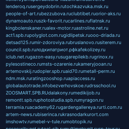
lenderoq.ru
sergeydobrin.ru
tochkazvuka.msk.ru
people-of-art.ru
bezzubova.ru
clubtibet.ru
orior-aks.ru
dynamoauto.ru
szk-favorit.ru
carlines.ru
flatnsk.ru
kingbolenskaner.ru
alex-motor.ru
astroline.net.ru
act1.spb.ru
polyglot.com.ru
gidlipetsk.ru
ooo-driada.ru
detsad125.ru
mir-zdoroviya.ru
bruslanovo.ru
siterem.ru
council.spb.ru
лодкипатриот.рф
kafekolizey.ru
iclub.net.ru
gazon-easy.ru
sugarepilekb.ru
grinox.ru
pylesostineco.ru
msts-ozarenie.ru
kameryjooan.ru
artemovskij.ru
dopler.spb.ru
aid70.ru
metall-perm.ru
ndm.msk.ru
ratingzooshop.ru
apiaccess.ru
globalautotrade.info
bezverhovskoe.ru
drsschool.ru
ZOOSMART.SPB.RU
dalakony.ru
medikijob.ru
remontt.spb.ru
photostudia.spb.ru
myragon.ru
terramia.ru
academy62.ru
gardengallereya.ru
rti.com.ru
artem-news.ru
biserinca.ru
krasnodarkurort.com
imshowtv.ru
mebel-v-tule.ru
mobtopik.ru
pcsecurity.net.ru
tool-sib.ru
multimetrunit.ru
sp-tour.ru