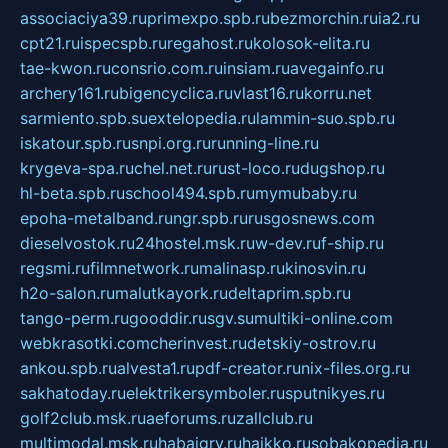
associaciya39.ru
primexpo.spb.ru
bezmorchin.ru
ia2.ru
cpt21.ru
ispecspb.ru
regahost.ru
kolosok-elita.ru
tae-kwon.ru
consrio.com.ru
insiam.ru
avegainfo.ru
archery161.ru
bigencyclica.ru
vlast16.ru
korru.net
sarmiento.spb.su
extelopedia.ru
lammin-suo.spb.ru
iskatour.spb.ru
snpi.org.ru
running-line.ru
krygeva-spa.ru
chel.net.ru
rust-loco.ru
dugshop.ru
hl-beta.spb.ru
school494.spb.ru
mymubaby.ru
epoha-metalband.ru
ngr.spb.ru
rusgosnews.com
dieselvostok.ru
24hostel.msk.ru
w-dev.ru
f-ship.ru
regsmi.ru
filmnetwork.ru
malinasp.ru
kinosvin.ru
h2o-salon.ru
malutkayork.ru
deltaprim.spb.ru
tango-perm.ru
gooddir.ru
sgv.su
multiki-online.com
webkrasotki.com
cherinvest.ru
detskiy-ostrov.ru
ankou.spb.ru
alvesta1.ru
pdf-creator.ru
nix-files.org.ru
sakhatoday.ru
elektrikersymboler.ru
sputnikyes.ru
golf2club.msk.ru
aeforums.ru
zallclub.ru
multimodal.msk.ru
habaigry.ru
haikko.ru
sobakopedia.ru