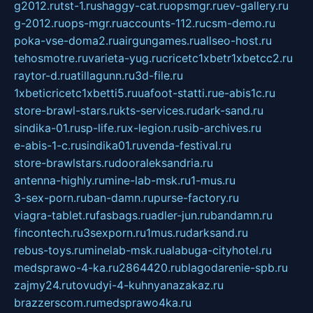
g2012.ru
tst-1.ru
shaggy-cat.ru
opsmgr.ru
ev-gallery.ru
g-2012.ru
ops-mgr.ru
accounts-112.ru
csm-demo.ru
poka-vse-doma2.ru
airgungames.ru
allseo-host.ru
tehosmotre.ru
varieta-yug.ru
cricetc1xbetr1xbetcc2.ru
raytor-d.ru
atillagunn.ru
3d-file.ru
1xbeticricetc1xbetti5.ru
uafoot-statti.ru
e-abis1c.ru
store-brawl-stars.ru
kts-services.ru
dark-sand.ru
sindika-01.ru
sp-life.ru
x-legion.ru
sib-archives.ru
e-abis-1-c.ru
sindika01.ru
venda-festival.ru
store-brawlstars.ru
dooraleksandria.ru
antenna-highly.ru
mine-lab-msk.ru
1-mus.ru
3-sex-porn.ru
ban-damn.ru
purse-factory.ru
viagra-tablet.ru
fasbags.ru
adler-jun.ru
bandamn.ru
fincontech.ru
3sexporn.ru
1mus.ru
darksand.ru
rebus-toys.ru
minelab-msk.ru
alabuga-cityhotel.ru
medsprawo-4-ka.ru
2864420.ru
blagodarenie-spb.ru
zajmy24.ru
tovudyi-4-kuhnyanazakaz.ru
brazzerscom.ru
medsprawo4ka.ru