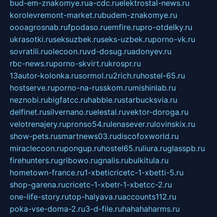
bud-em-znakomye.ru
a-cdc.ru
elektrostal-news.ru
korolevremont-market.ru
budem-znakomye.ru
oooagrosnab.ru
fpodaso.ru
emfire.ru
pro-otdelky.ru
ukrasotki.ru
seksuzbek.ru
seks-uzbek.ru
porno-vk.ru
sovratili.ru
olecoon.ru
vd-dosug.ru
adonyev.ru
rbc-news.ru
porno-skvirt.ru
krospr.ru
13autor-kolonka.ru
sormol.ru
2rich.ru
hostel-65.ru
hostserve.ru
porno-na-russkom.ru
mishinlab.ru
neznobi.ru
bigfatcc.ru
habble.ru
starbucksvia.ru
delfinet.ru
silvernano.ru
elestal.ru
vektor-doroga.ru
velotrenajery.ru
pronso54.ru
lenasever.ru
lovinskix.ru
show-pets.ru
smartnews03.ru
discofoxworld.ru
miraclecoon.ru
pongup.ru
hostel65.ru
liura.ru
glasspb.ru
firehunters.ru
gribowo.ru
gnalis.ru
bulkitula.ru
hometown-france.ru
1-xbeticricetc-1-xbetti-5.ru
shop-garena.ru
cricetc-1-xbetr-1-xbetcc-2.ru
one-life-story.ru
top-halyava.ru
accounts112.ru
poka-vse-doma-2.ru
3-d-file.ru
hahahaharms.ru