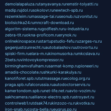
demolalapaluza.ru
tanyavanya.ru
remstir-tolyatti.ru
msdip.ru
jdol.ru
sokolovr.ru
newtech-spb.ru
rezemkleim.ru
massage-tai.ru
seonub.ru
zvonitut.ru
biolisichka24.ru
mncraft-download.ru
algoritm-sistema.ru
godflesh.ru
ru-industria.ru
zebra-tlt.ru
okna-proficom.ru
erynok.ru
onlinekinospace.ru
startupstudio-fefu.ru
zarges-ru.ru
gegenjustizunrecht.ru
autobalashov.ru
utrovortu.ru
spiski-firm.ru
elara-m.ru
kinomusorka.ru
mkcslava.ru
2bets.ru
vintovoykompressor.ru
birminghamvsfulham.ru
sarmat-komp.ru
pioneeri.ru
amadis-chocolate.ru
shkurki-karakulya.ru
kanotiforet.spb.ru
tutmassage.ru
ecolog.org.ru
praga.spb.ru
falcorussia.ru
autodoctorservis.ru
kamertondom.spb.ru
net-life.net.ru
avto-vozim.ru
sakhcamera.ru
alliance-electro.spb.ru
stroyavt.ru
controlweb1.ru
tdsak74.ru
kinzozo-ru.ru
kvotka.ru
iron-snab.ru
costa-bella.ru
eugrus.pp.ru