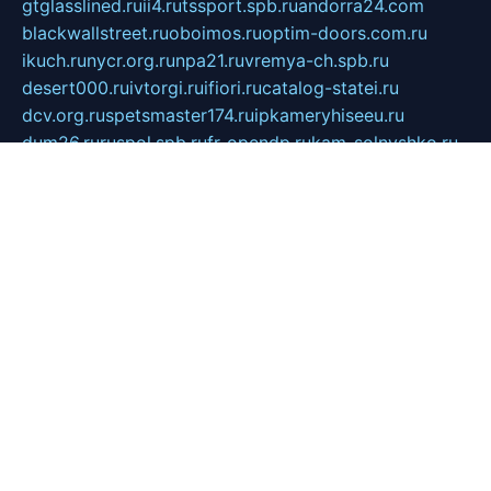
gtglasslined.ru
ii4.ru
tssport.spb.ru
andorra24.com
blackwallstreet.ru
oboimos.ru
optim-doors.com.ru
ikuch.ru
nycr.org.ru
npa21.ru
vremya-ch.spb.ru
desert000.ru
ivtorgi.ru
ifiori.ru
catalog-statei.ru
dcv.org.ru
spetsmaster174.ru
ipkameryhiseeu.ru
dum26.ru
ruspol.spb.ru
fr-opendp.ru
kam-solnyshko.ru
cheyenne-arapaho.ru
sevzapmetal.spb.ru
ted-lapidus.spb.ru
parasite-eliminator.ru
sigma-complete.ru
modernworld.ru
dama-moda.ru
eholot-group.ru
sk-nvkz.ru
DRONGOLD.RU
democratia2.ru
i-farmer.ru
mass-sport.org
jablonex.spb.ru
bookmess.ru
linkword.ru
refineua.com.ru
cs-spec.net.ru
altay-mebel.ru
DNK-THEATRE.RU
mechaniks.spb.ru
ipcamtechage.ru
skosta.ru
a-sun.ru
stroy-ldsp.ru
snowlands.org.ru
childrensshoes.ru
mrlizzy.ru
mebelsofiakrd.ru
bulizhenko.ru
rumantick.net.ru
mtszerno.ru
daily-fishing.ru
glushiteli-v-spb.ru
megasat.org.ru