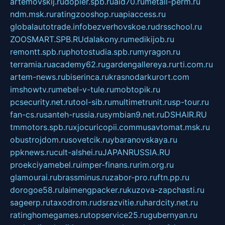
artemovskij.ru
dopler.spb.ru
aid70.ru
metall-perm.ru
ndm.msk.ru
ratingzooshop.ru
apiaccess.ru
globalautotrade.info
bezverhovskoe.ru
drsschool.ru
ZOOSMART.SPB.RU
dalakony.ru
medikijob.ru
remontt.spb.ru
photostudia.spb.ru
myragon.ru
terramia.ru
academy62.ru
gardengallereya.ru
rti.com.ru
artem-news.ru
biserinca.ru
krasnodarkurort.com
imshowtv.ru
mebel-v-tule.ru
mobtopik.ru
pcsecurity.net.ru
tool-sib.ru
multimetrunit.ru
sp-tour.ru
fan-cs.ru
santeh-russia.ru
symbian9.net.ru
DSHAIR.RU
tmmotors.spb.ru
xjocuricopii.com
musavtomat.msk.ru
obustrojdom.ru
sovetcik.ru
ybaranovskaya.ru
ppknews.ru
cult-alshei.ru
JAPANRUSSIA.RU
proekciyamebel.ru
imper-finans.ru
rim.org.ru
glamourai.ru
brassminus.ru
zabor-pro.ru
ftn.pp.ru
dorogoe58.ru
laimengpacker.ru
kuzova-zapchasti.ru
sageerp.ru
taxodrom.ru
dsrazvitie.ru
hardcity.net.ru
ratinghomegames.ru
topservice25.ru
gubernyan.ru