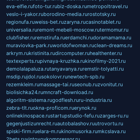
eva-elfie.ru
foto-tur.ru
biz-doska.ru
metropoltravel.ru
veslo-i-yakor.ru
borodino-media.ru
rostotsky.ru
regionufa.ru
weiss-bet.ru
zaryna.ru
casinotablet.ru
universalia.ru
remont-mebeli-moscow.ru
termomur.ru
clubfisher.ru
remstirufa.ru
erdamchi.ru
doramamama.ru
muraviovka-park.ru
worldofwoman.ru
clean-dreams.ru
arkrym.ru
kristinita.ru
dircomputer.ru
healthenter.ru
textexperts.ru
pivnaya-kruzhka.ru
kinofilmy-2021.ru
demolalapaluza.ru
tanyavanya.ru
remstir-tolyatti.ru
msdip.ru
jdol.ru
sokolovr.ru
newtech-spb.ru
rezemkleim.ru
massage-tai.ru
seonub.ru
zvonitut.ru
biolisichka24.ru
mncraft-download.ru
algoritm-sistema.ru
godflesh.ru
ru-industria.ru
zebra-tlt.ru
okna-proficom.ru
erynok.ru
onlinekinospace.ru
startupstudio-fefu.ru
zarges-ru.ru
gegenjustizunrecht.ru
autobalashov.ru
utrovortu.ru
spiski-firm.ru
elara-m.ru
kinomusorka.ru
mkcslava.ru
2bets.ru
vintovoykompressor.ru