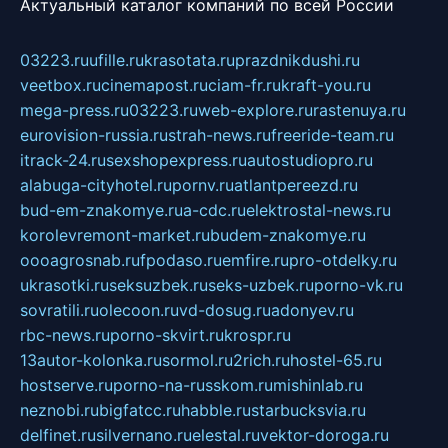
Актуальный каталог компаний по всей России
03223.ru
ufille.ru
krasotata.ru
prazdnikdushi.ru
veetbox.ru
cinemapost.ru
ciam-fr.ru
kraft-you.ru
mega-press.ru
03223.ru
web-explore.ru
rastenuya.ru
eurovision-russia.ru
strah-news.ru
freeride-team.ru
itrack-24.ru
sexshopexpress.ru
autostudiopro.ru
alabuga-cityhotel.ru
pornv.ru
atlantpereezd.ru
bud-em-znakomye.ru
a-cdc.ru
elektrostal-news.ru
korolevremont-market.ru
budem-znakomye.ru
oooagrosnab.ru
fpodaso.ru
emfire.ru
pro-otdelky.ru
ukrasotki.ru
seksuzbek.ru
seks-uzbek.ru
porno-vk.ru
sovratili.ru
olecoon.ru
vd-dosug.ru
adonyev.ru
rbc-news.ru
porno-skvirt.ru
krospr.ru
13autor-kolonka.ru
sormol.ru
2rich.ru
hostel-65.ru
hostserve.ru
porno-na-russkom.ru
mishinlab.ru
neznobi.ru
bigfatcc.ru
habble.ru
starbucksvia.ru
delfinet.ru
silvernano.ru
elestal.ru
vektor-doroga.ru