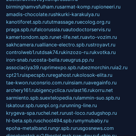
birminghamvsfulham.ru
sarmat-komp.ru
pioneeri.ru
amadis-chocolate.ru
shkurki-karakulya.ru
kanotiforet.spb.ru
tutmassage.ru
ecolog.org.ru
praga.spb.ru
falcorussia.ru
autodoctorservis.ru
kamertondom.spb.ru
net-life.net.ru
avto-vozim.ru
sakhcamera.ru
alliance-electro.spb.ru
stroyavt.ru
controlweb1.ru
tdsak74.ru
kinzozo-ru.ru
kvotka.ru
iron-snab.ru
costa-bella.ru
eugrus.pp.ru
associaciya39.ru
primexpo.spb.ru
bezmorchin.ru
ia2.ru
cpt21.ru
ispecspb.ru
regahost.ru
kolosok-elita.ru
tae-kwon.ru
consrio.com.ru
insiam.ru
avegainfo.ru
archery161.ru
bigencyclica.ru
vlast16.ru
korru.net
sarmiento.spb.su
extelopedia.ru
lammin-suo.spb.ru
iskatour.spb.ru
snpi.org.ru
running-line.ru
krygeva-spa.ru
chel.net.ru
rust-loco.ru
dugshop.ru
hl-beta.spb.ru
school494.spb.ru
mymubaby.ru
epoha-metalband.ru
ngr.spb.ru
rusgosnews.com
dieselvostok.ru
24hostel.msk.ru
w-dev.ru
f-ship.ru