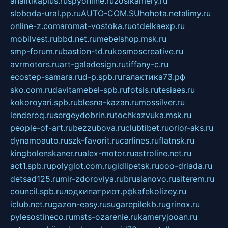
analitikaplus.ru
spyonline.ru
zosikamery.ru
sloboda-ural.pp.ru
AUTO-COM.SU
hohota.net
alimy.ru
online-z.com
aromat-vostoka.ru
otdelkaexp.ru
mobilvest.ru
bbd.net.ru
mebelshop.msk.ru
smp-forum.ru
bastion-td.ru
kosmoscreative.ru
avrmotors.ru
art-galadesign.ru
tiffany-c.ru
ecostep-samara.ru
d-p.spb.ru
галактика73.рф
sko.com.ru
davitamebel-spb.ru
fotsis.ru
tesiaes.ru
kokoroyari.spb.ru
blesna-kazan.ru
mossilver.ru
lenderoq.ru
sergeydobrin.ru
tochkazvuka.msk.ru
people-of-art.ru
bezzubova.ru
clubtibet.ru
orior-aks.ru
dynamoauto.ru
szk-favorit.ru
carlines.ru
flatnsk.ru
kingbolenskaner.ru
alex-motor.ru
astroline.net.ru
act1.spb.ru
polyglot.com.ru
gidlipetsk.ru
ooo-driada.ru
detsad125.ru
mir-zdoroviya.ru
bruslanovo.ru
siterem.ru
council.spb.ru
лодкипатриот.рф
kafekolizey.ru
iclub.net.ru
gazon-easy.ru
sugarepilekb.ru
grinox.ru
pylesostineco.ru
msts-ozarenie.ru
kameryjooan.ru