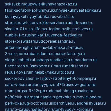
seksuzb.ru
guzywia4kuhnyanazakaz.ru
fabrikaofabrikaokuhny.ru
kuhnyaekuhnyaafabrika.ru
kuhnyaykuhnyayfabrika.ru
e-abis1c.ru
store-brawl-stars.ru
kts-services.ru
dark-sand.ru
sindika-01.ru
sp-life.ru
x-legion.ru
sib-archives.ru
e-abis-1-c.ru
sindika01.ru
venda-festival.ru
store-brawlstars.ru
dooraleksandria.ru
antenna-highly.ru
mine-lab-msk.ru
1-mus.ru
3-sex-porn.ru
ban-damn.ru
purse-factory.ru
viagra-tablet.ru
fasbags.ru
adler-jun.ru
bandamn.ru
fincontech.ru
3sexporn.ru
1mus.ru
darksand.ru
rebus-toys.ru
minelab-msk.ru
rtdco.ru
seo-prodvizhenie-sajtov-stroitelnyh-kompanij.ru
card-voice.ru
rulonnyygazon177.ru
snow-guard.ru
domizbrusa-9x12spb.ru
demaholding.ru
aalse.ru
a380club.ru
argentinamia.ru
perkoka.ru
movie-one.ru
perk-oka.ru
g-octopus.ru
sibarchives.ru
andreislyusar.ru
naruto-x.ru
pursefactory.ru
tor-lyubov-i-grom.ru