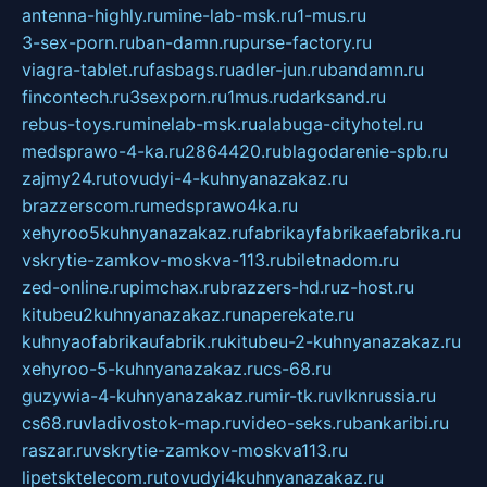
antenna-highly.ru
mine-lab-msk.ru
1-mus.ru
3-sex-porn.ru
ban-damn.ru
purse-factory.ru
viagra-tablet.ru
fasbags.ru
adler-jun.ru
bandamn.ru
fincontech.ru
3sexporn.ru
1mus.ru
darksand.ru
rebus-toys.ru
minelab-msk.ru
alabuga-cityhotel.ru
medsprawo-4-ka.ru
2864420.ru
blagodarenie-spb.ru
zajmy24.ru
tovudyi-4-kuhnyanazakaz.ru
brazzerscom.ru
medsprawo4ka.ru
xehyroo5kuhnyanazakaz.ru
fabrikayfabrikaefabrika.ru
vskrytie-zamkov-moskva-113.ru
biletnadom.ru
zed-online.ru
pimchax.ru
brazzers-hd.ru
z-host.ru
kitubeu2kuhnyanazakaz.ru
naperekate.ru
kuhnyaofabrikaufabrik.ru
kitubeu-2-kuhnyanazakaz.ru
xehyroo-5-kuhnyanazakaz.ru
cs-68.ru
guzywia-4-kuhnyanazakaz.ru
mir-tk.ru
vlknrussia.ru
cs68.ru
vladivostok-map.ru
video-seks.ru
bankaribi.ru
raszar.ru
vskrytie-zamkov-moskva113.ru
lipetsktelecom.ru
tovudyi4kuhnyanazakaz.ru