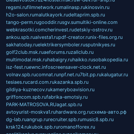
regsmi.ru
filmnetwork.ru
malinasp.ru
kinosvin.ru
h2o-salon.ru
malutkayork.ru
deltaprim.spb.ru
tango-perm.ru
gooddir.ru
sgv.su
multiki-online.com
webkrasotki.com
cherinvest.ru
detskiy-ostrov.ru
ankou.spb.ru
alvesta1.ru
pdf-creator.ru
nix-files.org.ru
sakhatoday.ru
elektrikersymboler.ru
sputnikyes.ru
golf2club.msk.ru
aeforums.ru
zallclub.ru
multimodal.msk.ru
habaigry.ru
haikko.ru
sobakopedia.ru
isz-fest.ru
ewnc.info
screensaver-clock.net.ru
volnav.spb.ru
comnat.ru
npf.net.ru
7bit.pp.ru
kalugatur.ru
tesiaes.ru
card.com.ru
kazanka.spb.ru
gildiya-kuznecov.ru
kameryboavision.ru
griffoncom.spb.ru
fabrika-emotsiy.ru
PARK-MATROSOVA.RU
agat.spb.ru
avtoyurist-moskva1.ru
hardware.org.ru
схема-авто.рф
dg-lab.ru
angrup.ru
recruiter.spb.ru
music8.spb.ru
krsk124.ru
kubok.spb.ru
romanofforex.ru