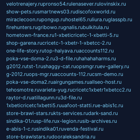
velotrenajery.ru
pronso54.ru
lenasever.ru
lovinskix.ru
show-pets.ru
smartnews03.ru
discofoxworld.ru
miraclecoon.ru
pongup.ru
hostel65.ru
liura.ru
glasspb.ru
firehunters.ru
gribowo.ru
gnalis.ru
bulkitula.ru
hometown-france.ru
1-xbeticricetc-1-xbetti-5.ru
shop-garena.ru
cricetc-1-xbetr-1-xbetcc-2.ru
one-life-story.ru
top-halyava.ru
accounts112.ru
poka-vse-doma-2.ru
3-d-file.ru
hahahaharms.ru
g2012.ru
tst-1.ru
shaggy-cat.ru
opsmgr.ru
ev-gallery.ru
g-2012.ru
ops-mgr.ru
accounts-112.ru
csm-demo.ru
poka-vse-doma2.ru
airgungames.ru
allseo-host.ru
tehosmotre.ru
varieta-yug.ru
cricetc1xbetr1xbetcc2.ru
raytor-d.ru
atillagunn.ru
3d-file.ru
1xbeticricetc1xbetti5.ru
uafoot-statti.ru
e-abis1c.ru
store-brawl-stars.ru
kts-services.ru
dark-sand.ru
sindika-01.ru
sp-life.ru
x-legion.ru
sib-archives.ru
e-abis-1-c.ru
sindika01.ru
venda-festival.ru
store-brawlstars.ru
dooraleksandria.ru