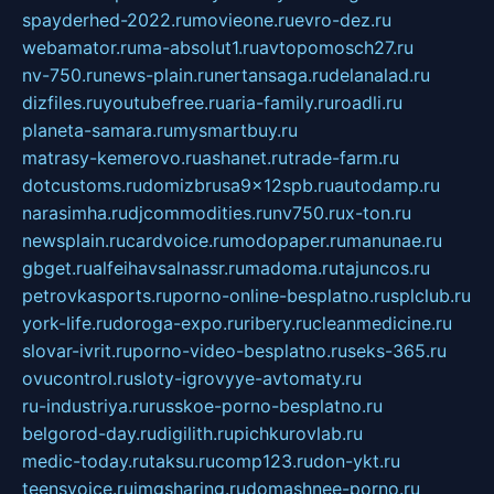
spayderhed-2022.ru
movieone.ru
evro-dez.ru
webamator.ru
ma-absolut1.ru
avtopomosch27.ru
nv-750.ru
news-plain.ru
nertansaga.ru
delanalad.ru
dizfiles.ru
youtubefree.ru
aria-family.ru
roadli.ru
planeta-samara.ru
mysmartbuy.ru
matrasy-kemerovo.ru
ashanet.ru
trade-farm.ru
dotcustoms.ru
domizbrusa9x12spb.ru
autodamp.ru
narasimha.ru
djcommodities.ru
nv750.ru
x-ton.ru
newsplain.ru
cardvoice.ru
modopaper.ru
manunae.ru
gbget.ru
alfeihavsalnassr.ru
madoma.ru
tajuncos.ru
petrovkasports.ru
porno-online-besplatno.ru
splclub.ru
york-life.ru
doroga-expo.ru
ribery.ru
cleanmedicine.ru
slovar-ivrit.ru
porno-video-besplatno.ru
seks-365.ru
ovucontrol.ru
sloty-igrovyye-avtomaty.ru
ru-industriya.ru
russkoe-porno-besplatno.ru
belgorod-day.ru
digilith.ru
pichkurovlab.ru
medic-today.ru
taksu.ru
comp123.ru
don-ykt.ru
teensvoice.ru
imgsharing.ru
domashnee-porno.ru