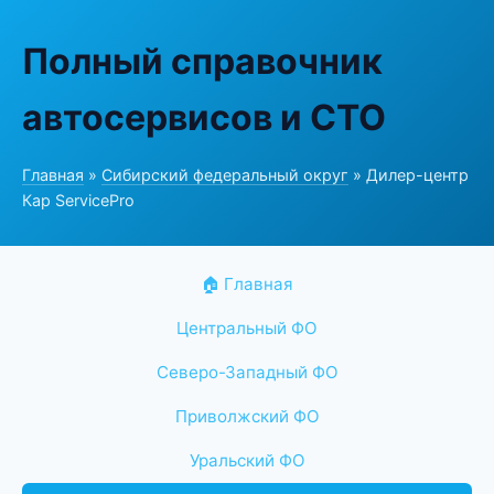
Полный справочник
автосервисов и СТО
Главная
»
Сибирский федеральный округ
» Дилер-центр
Кар ServicePro
🏠 Главная
Центральный ФО
Северо-Западный ФО
Приволжский ФО
Уральский ФО