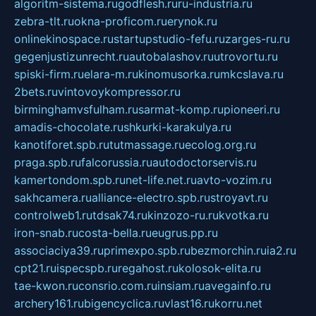
algoritm-sistema.ru
godflesh.ru
ru-industria.ru
zebra-tlt.ru
okna-proficom.ru
erynok.ru
onlinekinospace.ru
startupstudio-fefu.ru
zarges-ru.ru
gegenjustizunrecht.ru
autobalashov.ru
utrovortu.ru
spiski-firm.ru
elara-m.ru
kinomusorka.ru
mkcslava.ru
2bets.ru
vintovoykompressor.ru
birminghamvsfulham.ru
sarmat-komp.ru
pioneeri.ru
amadis-chocolate.ru
shkurki-karakulya.ru
kanotiforet.spb.ru
tutmassage.ru
ecolog.org.ru
praga.spb.ru
falcorussia.ru
autodoctorservis.ru
kamertondom.spb.ru
net-life.net.ru
avto-vozim.ru
sakhcamera.ru
alliance-electro.spb.ru
stroyavt.ru
controlweb1.ru
tdsak74.ru
kinzozo-ru.ru
kvotka.ru
iron-snab.ru
costa-bella.ru
eugrus.pp.ru
associaciya39.ru
primexpo.spb.ru
bezmorchin.ru
ia2.ru
cpt21.ru
ispecspb.ru
regahost.ru
kolosok-elita.ru
tae-kwon.ru
consrio.com.ru
insiam.ru
avegainfo.ru
archery161.ru
bigencyclica.ru
vlast16.ru
korru.net