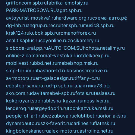
griffoncom.spb.ru
fabrika-emotsiy.ru
PARK-MATROSOVA.RU
agat.spb.ru
avtoyurist-moskva1.ru
hardware.org.ru
схема-авто.рф
dg-lab.ru
angrup.ru
recruiter.spb.ru
music8.spb.ru
krsk124.ru
kubok.spb.ru
romanofforex.ru
analitikaplus.ru
spyonline.ru
zosikamery.ru
sloboda-ural.pp.ru
AUTO-COM.SU
hohota.net
alimy.ru
online-z.com
aromat-vostoka.ru
otdelkaexp.ru
mobilvest.ru
bbd.net.ru
mebelshop.msk.ru
smp-forum.ru
bastion-td.ru
kosmoscreative.ru
avrmotors.ru
art-galadesign.ru
tiffany-c.ru
ecostep-samara.ru
d-p.spb.ru
галактика73.рф
sko.com.ru
davitamebel-spb.ru
fotsis.ru
tesiaes.ru
kokoroyari.spb.ru
blesna-kazan.ru
mossilver.ru
lenderoq.ru
sergeydobrin.ru
tochkazvuka.msk.ru
people-of-art.ru
bezzubova.ru
clubtibet.ru
orior-aks.ru
dynamoauto.ru
szk-favorit.ru
carlines.ru
flatnsk.ru
kingbolenskaner.ru
alex-motor.ru
astroline.net.ru