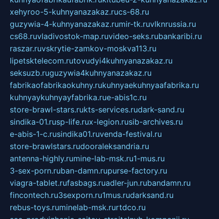
xehyroo-5-kuhnyanazakaz.ru
cs-68.ru
guzywia-4-kuhnyanazakaz.ru
mir-tk.ru
vlknrussia.ru
cs68.ru
vladivostok-map.ru
video-seks.ru
bankaribi.ru
raszar.ru
vskrytie-zamkov-moskva113.ru
lipetsktelecom.ru
tovudyi4kuhnyanazakaz.ru
seksuzb.ru
guzywia4kuhnyanazakaz.ru
fabrikaofabrikaokuhny.ru
kuhnyaekuhnyaafabrika.ru
kuhnyaykuhnyayfabrika.ru
e-abis1c.ru
store-brawl-stars.ru
kts-services.ru
dark-sand.ru
sindika-01.ru
sp-life.ru
x-legion.ru
sib-archives.ru
e-abis-1-c.ru
sindika01.ru
venda-festival.ru
store-brawlstars.ru
dooraleksandria.ru
antenna-highly.ru
mine-lab-msk.ru
1-mus.ru
3-sex-porn.ru
ban-damn.ru
purse-factory.ru
viagra-tablet.ru
fasbags.ru
adler-jun.ru
bandamn.ru
fincontech.ru
3sexporn.ru
1mus.ru
darksand.ru
rebus-toys.ru
minelab-msk.ru
rtdco.ru