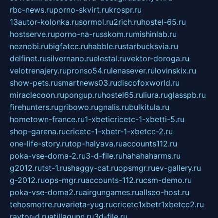
rbc-news.ru
porno-skvirt.ru
krospr.ru
13autor-kolonka.ru
sormol.ru
2rich.ru
hostel-65.ru
hostserve.ru
porno-na-russkom.ru
mishinlab.ru
neznobi.ru
bigfatcc.ru
habble.ru
starbucksvia.ru
delfinet.ru
silvernano.ru
elestal.ru
vektor-doroga.ru
velotrenajery.ru
pronso54.ru
lenasever.ru
lovinskix.ru
show-pets.ru
smartnews03.ru
discofoxworld.ru
miraclecoon.ru
pongup.ru
hostel65.ru
liura.ru
glasspb.ru
firehunters.ru
gribowo.ru
gnalis.ru
bulkitula.ru
hometown-france.ru
1-xbeticricetc-1-xbetti-5.ru
shop-garena.ru
cricetc-1-xbetr-1-xbetcc-2.ru
one-life-story.ru
top-halyava.ru
accounts112.ru
poka-vse-doma-2.ru
3-d-file.ru
hahahaharms.ru
g2012.ru
tst-1.ru
shaggy-cat.ru
opsmgr.ru
ev-gallery.ru
g-2012.ru
ops-mgr.ru
accounts-112.ru
csm-demo.ru
poka-vse-doma2.ru
airgungames.ru
allseo-host.ru
tehosmotre.ru
varieta-yug.ru
cricetc1xbetr1xbetcc2.ru
raytor-d.ru
atillagunn.ru
3d-file.ru