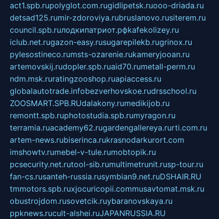
act1.spb.ru
polyglot.com.ru
gidlipetsk.ru
ooo-driada.ru
detsad125.ru
mir-zdoroviya.ru
bruslanovo.ru
siterem.ru
council.spb.ru
лодкипатриот.рф
kafekolizey.ru
iclub.net.ru
gazon-easy.ru
sugarepilekb.ru
grinox.ru
pylesostineco.ru
msts-ozarenie.ru
kameryjooan.ru
artemovskij.ru
dopler.spb.ru
aid70.ru
metall-perm.ru
ndm.msk.ru
ratingzooshop.ru
apiaccess.ru
globalautotrade.info
bezverhovskoe.ru
drsschool.ru
ZOOSMART.SPB.RU
dalakony.ru
medikijob.ru
remontt.spb.ru
photostudia.spb.ru
myragon.ru
terramia.ru
academy62.ru
gardengallereya.ru
rti.com.ru
artem-news.ru
biserinca.ru
krasnodarkurort.com
imshowtv.ru
mebel-v-tule.ru
mobtopik.ru
pcsecurity.net.ru
tool-sib.ru
multimetrunit.ru
sp-tour.ru
fan-cs.ru
santeh-russia.ru
symbian9.net.ru
DSHAIR.RU
tmmotors.spb.ru
xjocuricopii.com
musavtomat.msk.ru
obustrojdom.ru
sovetcik.ru
ybaranovskaya.ru
ppknews.ru
cult-alshei.ru
JAPANRUSSIA.RU