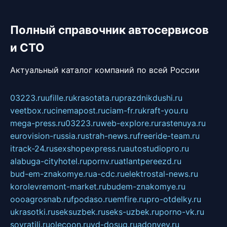
Полный справочник автосервисов
и СТО
Актуальный каталог компаний по всей России
03223.ru
ufille.ru
krasotata.ru
prazdnikdushi.ru
veetbox.ru
cinemapost.ru
ciam-fr.ru
kraft-you.ru
mega-press.ru
03223.ru
web-explore.ru
rastenuya.ru
eurovision-russia.ru
strah-news.ru
freeride-team.ru
itrack-24.ru
sexshopexpress.ru
autostudiopro.ru
alabuga-cityhotel.ru
pornv.ru
atlantpereezd.ru
bud-em-znakomye.ru
a-cdc.ru
elektrostal-news.ru
korolevremont-market.ru
budem-znakomye.ru
oooagrosnab.ru
fpodaso.ru
emfire.ru
pro-otdelky.ru
ukrasotki.ru
seksuzbek.ru
seks-uzbek.ru
porno-vk.ru
sovratili.ru
olecoon.ru
vd-dosug.ru
adonyev.ru