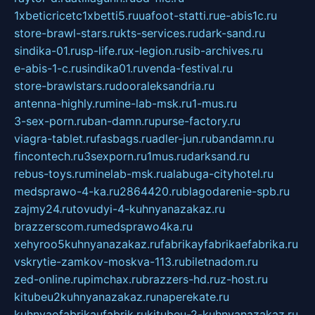
1xbeticricetc1xbetti5.ru
uafoot-statti.ru
e-abis1c.ru
store-brawl-stars.ru
kts-services.ru
dark-sand.ru
sindika-01.ru
sp-life.ru
x-legion.ru
sib-archives.ru
e-abis-1-c.ru
sindika01.ru
venda-festival.ru
store-brawlstars.ru
dooraleksandria.ru
antenna-highly.ru
mine-lab-msk.ru
1-mus.ru
3-sex-porn.ru
ban-damn.ru
purse-factory.ru
viagra-tablet.ru
fasbags.ru
adler-jun.ru
bandamn.ru
fincontech.ru
3sexporn.ru
1mus.ru
darksand.ru
rebus-toys.ru
minelab-msk.ru
alabuga-cityhotel.ru
medsprawo-4-ka.ru
2864420.ru
blagodarenie-spb.ru
zajmy24.ru
tovudyi-4-kuhnyanazakaz.ru
brazzerscom.ru
medsprawo4ka.ru
xehyroo5kuhnyanazakaz.ru
fabrikayfabrikaefabrika.ru
vskrytie-zamkov-moskva-113.ru
biletnadom.ru
zed-online.ru
pimchax.ru
brazzers-hd.ru
z-host.ru
kitubeu2kuhnyanazakaz.ru
naperekate.ru
kuhnyaofabrikaufabrik.ru
kitubeu-2-kuhnyanazakaz.ru