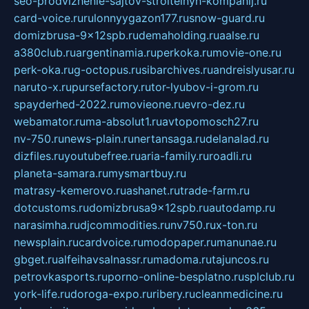
seo-prodvizhenie-sajtov-stroitelnyh-kompanij.ru
card-voice.ru
rulonnyygazon177.ru
snow-guard.ru
domizbrusa-9x12spb.ru
demaholding.ru
aalse.ru
a380club.ru
argentinamia.ru
perkoka.ru
movie-one.ru
perk-oka.ru
g-octopus.ru
sibarchives.ru
andreislyusar.ru
naruto-x.ru
pursefactory.ru
tor-lyubov-i-grom.ru
spayderhed-2022.ru
movieone.ru
evro-dez.ru
webamator.ru
ma-absolut1.ru
avtopomosch27.ru
nv-750.ru
news-plain.ru
nertansaga.ru
delanalad.ru
dizfiles.ru
youtubefree.ru
aria-family.ru
roadli.ru
planeta-samara.ru
mysmartbuy.ru
matrasy-kemerovo.ru
ashanet.ru
trade-farm.ru
dotcustoms.ru
domizbrusa9x12spb.ru
autodamp.ru
narasimha.ru
djcommodities.ru
nv750.ru
x-ton.ru
newsplain.ru
cardvoice.ru
modopaper.ru
manunae.ru
gbget.ru
alfeihavsalnassr.ru
madoma.ru
tajuncos.ru
petrovkasports.ru
porno-online-besplatno.ru
splclub.ru
york-life.ru
doroga-expo.ru
ribery.ru
cleanmedicine.ru