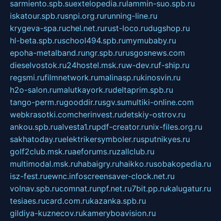
sarmiento.spb.su
extelopedia.ru
lammin-suo.spb.ru
iskatour.spb.ru
snpi.org.ru
running-line.ru
krygeva-spa.ru
chel.net.ru
rust-loco.ru
dugshop.ru
hl-beta.spb.ru
school494.spb.ru
mymubaby.ru
epoha-metalband.ru
ngr.spb.ru
rusgosnews.com
dieselvostok.ru
24hostel.msk.ru
w-dev.ru
f-ship.ru
regsmi.ru
filmnetwork.ru
malinasp.ru
kinosvin.ru
h2o-salon.ru
malutkayork.ru
deltaprim.spb.ru
tango-perm.ru
gooddir.ru
sgv.su
multiki-online.com
webkrasotki.com
cherinvest.ru
detskiy-ostrov.ru
ankou.spb.ru
alvesta1.ru
pdf-creator.ru
nix-files.org.ru
sakhatoday.ru
elektrikersymboler.ru
sputnikyes.ru
golf2club.msk.ru
aeforums.ru
zallclub.ru
multimodal.msk.ru
habaigry.ru
haikko.ru
sobakopedia.ru
isz-fest.ru
ewnc.info
screensaver-clock.net.ru
volnav.spb.ru
comnat.ru
npf.net.ru
7bit.pp.ru
kalugatur.ru
tesiaes.ru
card.com.ru
kazanka.spb.ru
gildiya-kuznecov.ru
kameryboavision.ru