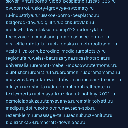
slovar-ivrit.ru
porno-video-besplatno.ru
seks-365.ru
ovucontrol.ru
sloty-igrovyye-avtomaty.ru
ru-industriya.ru
russkoe-porno-besplatno.ru
belgorod-day.ru
digilith.ru
pichkurovlab.ru
medic-today.ru
taksu.ru
comp123.ru
don-ykt.ru
teensvoice.ru
imgsharing.ru
domashnee-porno.ru
eva-elfie.ru
foto-tur.ru
biz-doska.ru
metropoltravel.ru
veslo-i-yakor.ru
borodino-media.ru
rostotsky.ru
regionufa.ru
weiss-bet.ru
zaryna.ru
casinotablet.ru
universalia.ru
remont-mebeli-moscow.ru
termomur.ru
clubfisher.ru
remstirufa.ru
erdamchi.ru
doramamama.ru
muraviovka-park.ru
worldofwoman.ru
clean-dreams.ru
arkrym.ru
kristinita.ru
dircomputer.ru
healthenter.ru
textexperts.ru
pivnaya-kruzhka.ru
kinofilmy-2021.ru
demolalapaluza.ru
tanyavanya.ru
remstir-tolyatti.ru
msdip.ru
jdol.ru
sokolovr.ru
newtech-spb.ru
rezemkleim.ru
massage-tai.ru
seonub.ru
zvonitut.ru
biolisichka24.ru
mncraft-download.ru