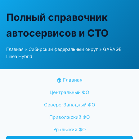
Полный справочник
автосервисов и СТО
Главная
»
Сибирский федеральный округ
» GARAGE
Linea Hybrid
🏠 Главная
Центральный ФО
Северо-Западный ФО
Приволжский ФО
Уральский ФО