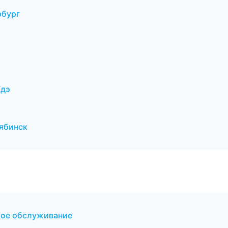
рбург
Удэ
ябинск
ское обслуживание