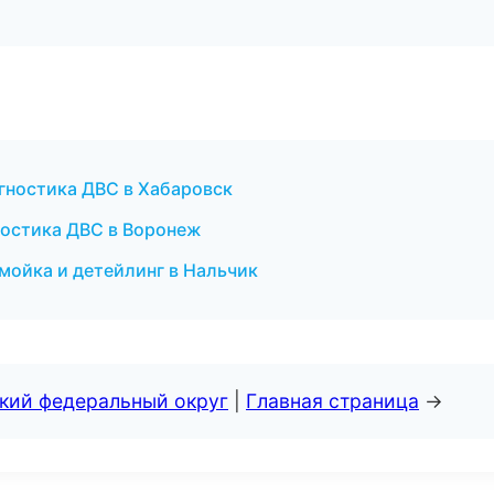
гностика ДВС в Хабаровск
ностика ДВС в Воронеж
омойка и детейлинг в Нальчик
ский федеральный округ
|
Главная страница
→