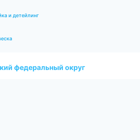
ка и детейлинг
веска
ский федеральный округ