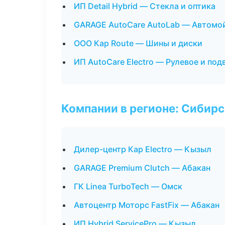
ИП Detail Hybrid — Стекла и оптика
GARAGE AutoCare AutoLab — Автомой
ООО Кар Route — Шины и диски
ИП AutoCare Electro — Рулевое и под
Компании в регионе: Сибир
Дилер-центр Кар Electro — Кызыл
GARAGE Premium Clutch — Абакан
ГК Linea TurboTech — Омск
Автоцентр Моторс FastFix — Абакан
ИП Hybrid ServicePro — Кызыл