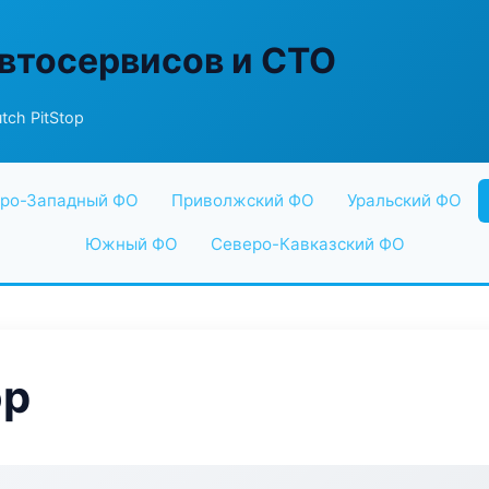
втосервисов и СТО
tch PitStop
ро-Западный ФО
Приволжский ФО
Уральский ФО
Южный ФО
Северо-Кавказский ФО
op