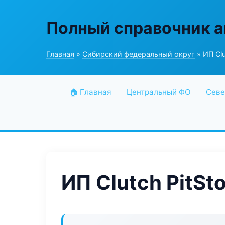
Полный справочник а
Главная
»
Сибирский федеральный округ
» ИП Clu
🏠 Главная
Центральный ФО
Севе
ИП Clutch PitSt