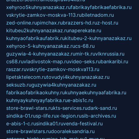
xehyroo5kuhnyanazakaz.ru
fabrikayfabrikaefabrika.ru
vskrytie-zamkov-moskva-113.ru
biletnadom.ru
zed-online.ru
pimchax.ru
brazzers-hd.ru
z-host.ru
kitubeu2kuhnyanazakaz.ru
naperekate.ru
kuhnyaofabrikaufabrik.ru
kitubeu-2-kuhnyanazakaz.ru
xehyroo-5-kuhnyanazakaz.ru
cs-68.ru
guzywia-4-kuhnyanazakaz.ru
mir-tk.ru
vlknrussia.ru
cs68.ru
vladivostok-map.ru
video-seks.ru
bankaribi.ru
raszar.ru
vskrytie-zamkov-moskva113.ru
lipetsktelecom.ru
tovudyi4kuhnyanazakaz.ru
seksuzb.ru
guzywia4kuhnyanazakaz.ru
fabrikaofabrikaokuhny.ru
kuhnyaekuhnyaafabrika.ru
kuhnyaykuhnyayfabrika.ru
e-abis1c.ru
store-brawl-stars.ru
kts-services.ru
dark-sand.ru
sindika-01.ru
sp-life.ru
x-legion.ru
sib-archives.ru
e-abis-1-c.ru
sindika01.ru
venda-festival.ru
store-brawlstars.ru
dooraleksandria.ru