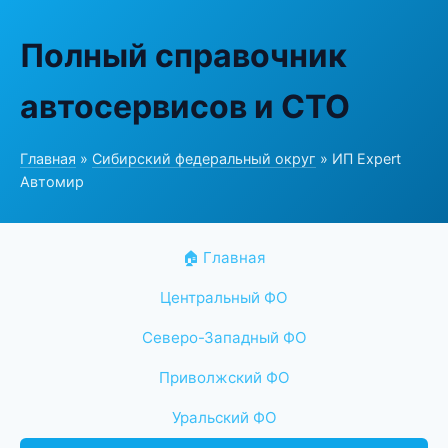
Полный справочник
автосервисов и СТО
Главная
»
Сибирский федеральный округ
» ИП Expert
Автомир
🏠 Главная
Центральный ФО
Северо-Западный ФО
Приволжский ФО
Уральский ФО