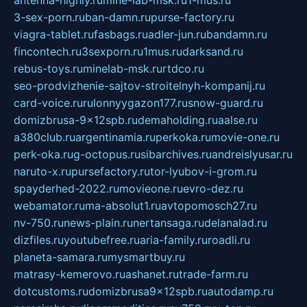
antenna-highly.ru
mine-lab-msk.ru
1-mus.ru
3-sex-porn.ru
ban-damn.ru
purse-factory.ru
viagra-tablet.ru
fasbags.ru
adler-jun.ru
bandamn.ru
fincontech.ru
3sexporn.ru
1mus.ru
darksand.ru
rebus-toys.ru
minelab-msk.ru
rtdco.ru
seo-prodvizhenie-sajtov-stroitelnyh-kompanij.ru
card-voice.ru
rulonnyygazon177.ru
snow-guard.ru
domizbrusa-9x12spb.ru
demaholding.ru
aalse.ru
a380club.ru
argentinamia.ru
perkoka.ru
movie-one.ru
perk-oka.ru
g-octopus.ru
sibarchives.ru
andreislyusar.ru
naruto-x.ru
pursefactory.ru
tor-lyubov-i-grom.ru
spayderhed-2022.ru
movieone.ru
evro-dez.ru
webamator.ru
ma-absolut1.ru
avtopomosch27.ru
nv-750.ru
news-plain.ru
nertansaga.ru
delanalad.ru
dizfiles.ru
youtubefree.ru
aria-family.ru
roadli.ru
planeta-samara.ru
mysmartbuy.ru
matrasy-kemerovo.ru
ashanet.ru
trade-farm.ru
dotcustoms.ru
domizbrusa9x12spb.ru
autodamp.ru