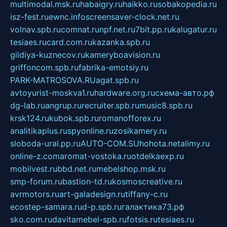
multimodal.msk.ru
habaigry.ru
haikko.ru
sobakopedia.ru
isz-fest.ru
ewnc.info
screensaver-clock.net.ru
volnav.spb.ru
comnat.ru
npf.net.ru
7bit.pp.ru
kalugatur.ru
tesiaes.ru
card.com.ru
kazanka.spb.ru
gildiya-kuznecov.ru
kameryboavision.ru
griffoncom.spb.ru
fabrika-emotsiy.ru
PARK-MATROSOVA.RU
agat.spb.ru
avtoyurist-moskva1.ru
hardware.org.ru
схема-авто.рф
dg-lab.ru
angrup.ru
recruiter.spb.ru
music8.spb.ru
krsk124.ru
kubok.spb.ru
romanofforex.ru
analitikaplus.ru
spyonline.ru
zosikamery.ru
sloboda-ural.pp.ru
AUTO-COM.SU
hohota.net
alimy.ru
online-z.com
aromat-vostoka.ru
otdelkaexp.ru
mobilvest.ru
bbd.net.ru
mebelshop.msk.ru
smp-forum.ru
bastion-td.ru
kosmoscreative.ru
avrmotors.ru
art-galadesign.ru
tiffany-c.ru
ecostep-samara.ru
d-p.spb.ru
галактика73.рф
sko.com.ru
davitamebel-spb.ru
fotsis.ru
tesiaes.ru