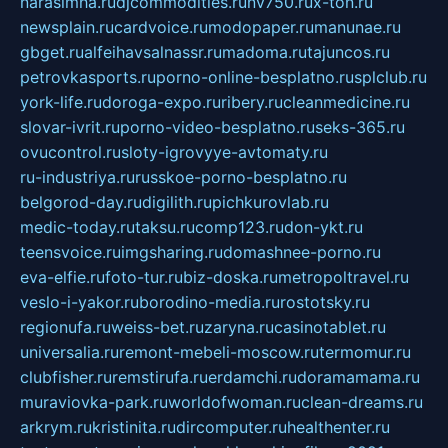
narasimha.ru
djcommodities.ru
nv750.ru
x-ton.ru
newsplain.ru
cardvoice.ru
modopaper.ru
manunae.ru
gbget.ru
alfeihavsalnassr.ru
madoma.ru
tajuncos.ru
petrovkasports.ru
porno-online-besplatno.ru
splclub.ru
york-life.ru
doroga-expo.ru
ribery.ru
cleanmedicine.ru
slovar-ivrit.ru
porno-video-besplatno.ru
seks-365.ru
ovucontrol.ru
sloty-igrovyye-avtomaty.ru
ru-industriya.ru
russkoe-porno-besplatno.ru
belgorod-day.ru
digilith.ru
pichkurovlab.ru
medic-today.ru
taksu.ru
comp123.ru
don-ykt.ru
teensvoice.ru
imgsharing.ru
domashnee-porno.ru
eva-elfie.ru
foto-tur.ru
biz-doska.ru
metropoltravel.ru
veslo-i-yakor.ru
borodino-media.ru
rostotsky.ru
regionufa.ru
weiss-bet.ru
zaryna.ru
casinotablet.ru
universalia.ru
remont-mebeli-moscow.ru
termomur.ru
clubfisher.ru
remstirufa.ru
erdamchi.ru
doramamama.ru
muraviovka-park.ru
worldofwoman.ru
clean-dreams.ru
arkrym.ru
kristinita.ru
dircomputer.ru
healthenter.ru