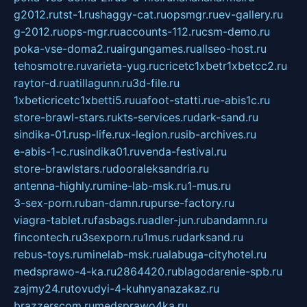
g2012.ru
tst-1.ru
shaggy-cat.ru
opsmgr.ru
ev-gallery.ru
g-2012.ru
ops-mgr.ru
accounts-112.ru
csm-demo.ru
poka-vse-doma2.ru
airgungames.ru
allseo-host.ru
tehosmotre.ru
varieta-yug.ru
cricetc1xbetr1xbetcc2.ru
raytor-d.ru
atillagunn.ru
3d-file.ru
1xbeticricetc1xbetti5.ru
uafoot-statti.ru
e-abis1c.ru
store-brawl-stars.ru
kts-services.ru
dark-sand.ru
sindika-01.ru
sp-life.ru
x-legion.ru
sib-archives.ru
e-abis-1-c.ru
sindika01.ru
venda-festival.ru
store-brawlstars.ru
dooraleksandria.ru
antenna-highly.ru
mine-lab-msk.ru
1-mus.ru
3-sex-porn.ru
ban-damn.ru
purse-factory.ru
viagra-tablet.ru
fasbags.ru
adler-jun.ru
bandamn.ru
fincontech.ru
3sexporn.ru
1mus.ru
darksand.ru
rebus-toys.ru
minelab-msk.ru
alabuga-cityhotel.ru
medsprawo-4-ka.ru
2864420.ru
blagodarenie-spb.ru
zajmy24.ru
tovudyi-4-kuhnyanazakaz.ru
brazzerscom.ru
medsprawo4ka.ru