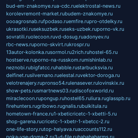
bud-em-znakomye.ru
a-cdc.ru
elektrostal-news.ru
korolevremont-market.ru
budem-znakomye.ru
oooagrosnab.ru
fpodaso.ru
emfire.ru
pro-otdelky.ru
ukrasotki.ru
seksuzbek.ru
seks-uzbek.ru
porno-vk.ru
sovratili.ru
olecoon.ru
vd-dosug.ru
adonyev.ru
rbc-news.ru
porno-skvirt.ru
krospr.ru
13autor-kolonka.ru
sormol.ru
2rich.ru
hostel-65.ru
hostserve.ru
porno-na-russkom.ru
mishinlab.ru
neznobi.ru
bigfatcc.ru
habble.ru
starbucksvia.ru
delfinet.ru
silvernano.ru
elestal.ru
vektor-doroga.ru
velotrenajery.ru
pronso54.ru
lenasever.ru
lovinskix.ru
show-pets.ru
smartnews03.ru
discofoxworld.ru
miraclecoon.ru
pongup.ru
hostel65.ru
liura.ru
glasspb.ru
firehunters.ru
gribowo.ru
gnalis.ru
bulkitula.ru
hometown-france.ru
1-xbeticricetc-1-xbetti-5.ru
shop-garena.ru
cricetc-1-xbetr-1-xbetcc-2.ru
one-life-story.ru
top-halyava.ru
accounts112.ru
poka-vse-doma-2.ru
3-d-file.ru
hahahaharms.ru