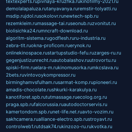
textexperts.ru
pivnaya-kruzhka.ru
kinofilmy-2021.ru
demolalapaluza.ru
tanyavanya.ru
remstir-tolyatti.ru
msdip.ru
jdol.ru
sokolovr.ru
newtech-spb.ru
rezemkleim.ru
massage-tai.ru
seonub.ru
zvonitut.ru
biolisichka24.ru
mncraft-download.ru
algoritm-sistema.ru
godflesh.ru
ru-industria.ru
zebra-tlt.ru
okna-proficom.ru
erynok.ru
onlinekinospace.ru
startupstudio-fefu.ru
zarges-ru.ru
gegenjustizunrecht.ru
autobalashov.ru
utrovortu.ru
spiski-firm.ru
elara-m.ru
kinomusorka.ru
mkcslava.ru
2bets.ru
vintovoykompressor.ru
birminghamvsfulham.ru
sarmat-komp.ru
pioneeri.ru
amadis-chocolate.ru
shkurki-karakulya.ru
kanotiforet.spb.ru
tutmassage.ru
ecolog.org.ru
praga.spb.ru
falcorussia.ru
autodoctorservis.ru
kamertondom.spb.ru
net-life.net.ru
avto-vozim.ru
sakhcamera.ru
alliance-electro.spb.ru
stroyavt.ru
controlweb1.ru
tdsak74.ru
kinzozo-ru.ru
kvotka.ru