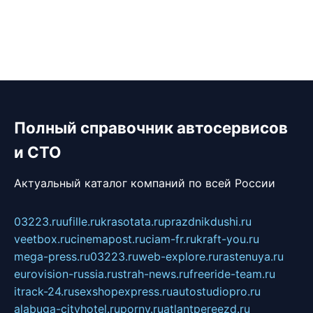
Полный справочник автосервисов
и СТО
Актуальный каталог компаний по всей России
03223.ru
ufille.ru
krasotata.ru
prazdnikdushi.ru
veetbox.ru
cinemapost.ru
ciam-fr.ru
kraft-you.ru
mega-press.ru
03223.ru
web-explore.ru
rastenuya.ru
eurovision-russia.ru
strah-news.ru
freeride-team.ru
itrack-24.ru
sexshopexpress.ru
autostudiopro.ru
alabuga-cityhotel.ru
pornv.ru
atlantpereezd.ru