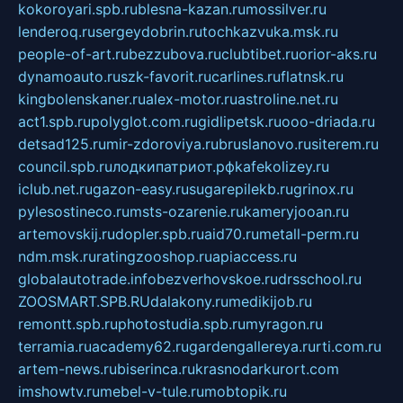
kokoroyari.spb.ru
blesna-kazan.ru
mossilver.ru
lenderoq.ru
sergeydobrin.ru
tochkazvuka.msk.ru
people-of-art.ru
bezzubova.ru
clubtibet.ru
orior-aks.ru
dynamoauto.ru
szk-favorit.ru
carlines.ru
flatnsk.ru
kingbolenskaner.ru
alex-motor.ru
astroline.net.ru
act1.spb.ru
polyglot.com.ru
gidlipetsk.ru
ooo-driada.ru
detsad125.ru
mir-zdoroviya.ru
bruslanovo.ru
siterem.ru
council.spb.ru
лодкипатриот.рф
kafekolizey.ru
iclub.net.ru
gazon-easy.ru
sugarepilekb.ru
grinox.ru
pylesostineco.ru
msts-ozarenie.ru
kameryjooan.ru
artemovskij.ru
dopler.spb.ru
aid70.ru
metall-perm.ru
ndm.msk.ru
ratingzooshop.ru
apiaccess.ru
globalautotrade.info
bezverhovskoe.ru
drsschool.ru
ZOOSMART.SPB.RU
dalakony.ru
medikijob.ru
remontt.spb.ru
photostudia.spb.ru
myragon.ru
terramia.ru
academy62.ru
gardengallereya.ru
rti.com.ru
artem-news.ru
biserinca.ru
krasnodarkurort.com
imshowtv.ru
mebel-v-tule.ru
mobtopik.ru