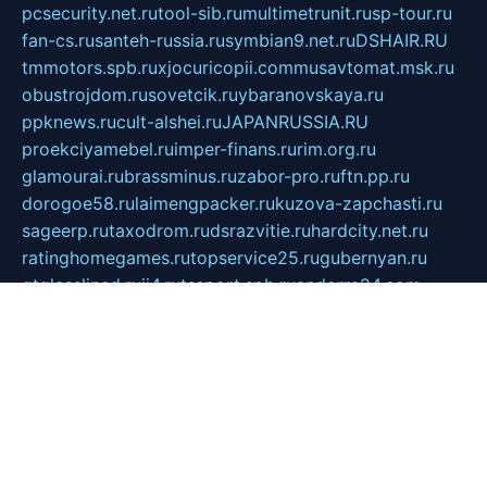
pcsecurity.net.ru
tool-sib.ru
multimetrunit.ru
sp-tour.ru
fan-cs.ru
santeh-russia.ru
symbian9.net.ru
DSHAIR.RU
tmmotors.spb.ru
xjocuricopii.com
musavtomat.msk.ru
obustrojdom.ru
sovetcik.ru
ybaranovskaya.ru
ppknews.ru
cult-alshei.ru
JAPANRUSSIA.RU
proekciyamebel.ru
imper-finans.ru
rim.org.ru
glamourai.ru
brassminus.ru
zabor-pro.ru
ftn.pp.ru
dorogoe58.ru
laimengpacker.ru
kuzova-zapchasti.ru
sageerp.ru
taxodrom.ru
dsrazvitie.ru
hardcity.net.ru
ratinghomegames.ru
topservice25.ru
gubernyan.ru
gtglasslined.ru
ii4.ru
tssport.spb.ru
andorra24.com
blackwallstreet.ru
oboimos.ru
optim-doors.com.ru
ikuch.ru
nycr.org.ru
npa21.ru
vremya-ch.spb.ru
desert000.ru
ivtorgi.ru
ifiori.ru
catalog-statei.ru
dcv.org.ru
spetsmaster174.ru
ipkameryhiseeu.ru
dum26.ru
ruspol.spb.ru
fr-opendp.ru
kam-solnyshko.ru
cheyenne-arapaho.ru
sevzapmetal.spb.ru
ted-lapidus.spb.ru
parasite-eliminator.ru