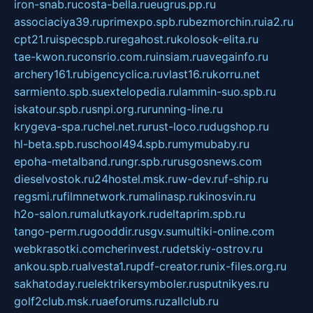
iron-snab.ru
costa-bella.ru
eugrus.pp.ru
associaciya39.ru
primexpo.spb.ru
bezmorchin.ru
ia2.ru
cpt21.ru
ispecspb.ru
regahost.ru
kolosok-elita.ru
tae-kwon.ru
consrio.com.ru
insiam.ru
avegainfo.ru
archery161.ru
bigencyclica.ru
vlast16.ru
korru.net
sarmiento.spb.su
extelopedia.ru
lammin-suo.spb.ru
iskatour.spb.ru
snpi.org.ru
running-line.ru
krygeva-spa.ru
chel.net.ru
rust-loco.ru
dugshop.ru
hl-beta.spb.ru
school494.spb.ru
mymubaby.ru
epoha-metalband.ru
ngr.spb.ru
rusgosnews.com
dieselvostok.ru
24hostel.msk.ru
w-dev.ru
f-ship.ru
regsmi.ru
filmnetwork.ru
malinasp.ru
kinosvin.ru
h2o-salon.ru
malutkayork.ru
deltaprim.spb.ru
tango-perm.ru
gooddir.ru
sgv.su
multiki-online.com
webkrasotki.com
cherinvest.ru
detskiy-ostrov.ru
ankou.spb.ru
alvesta1.ru
pdf-creator.ru
nix-files.org.ru
sakhatoday.ru
elektrikersymboler.ru
sputnikyes.ru
golf2club.msk.ru
aeforums.ru
zallclub.ru