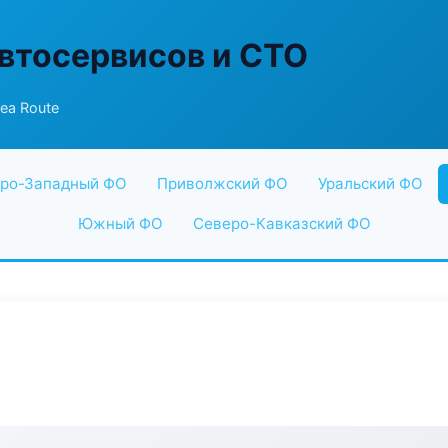
втосервисов и СТО
ea Route
ро-Западный ФО
Приволжский ФО
Уральский ФО
Южный ФО
Северо-Кавказский ФО