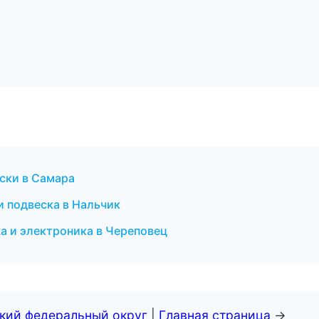
ски в Самара
и подвеска в Нальчик
а и электроника в Череповец
ский федеральный округ
|
Главная страница
→