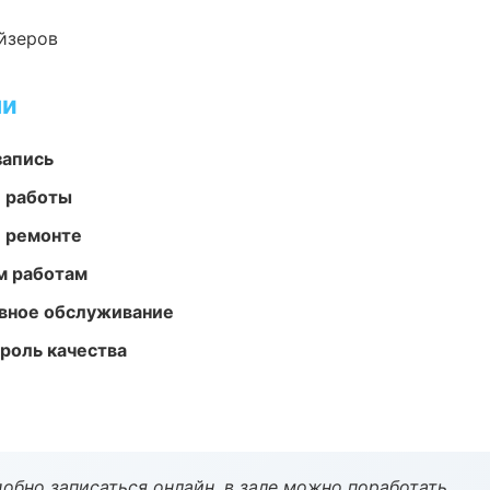
йзеров
ми
запись
е работы
и ремонте
м работам
вное обслуживание
роль качества
обно записаться онлайн, в зале можно поработать.