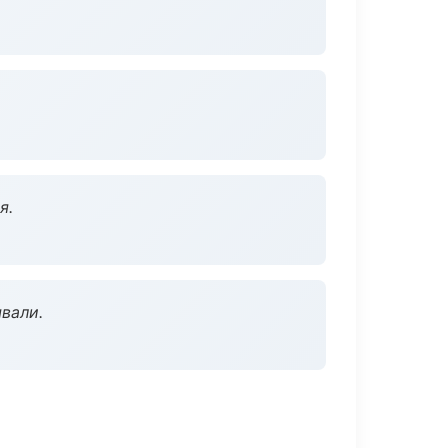
я.
вали.