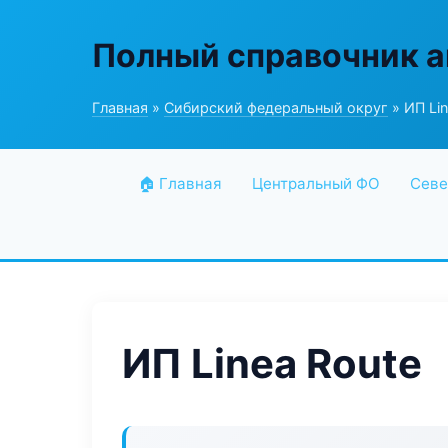
Полный справочник а
Главная
»
Сибирский федеральный округ
» ИП Lin
🏠 Главная
Центральный ФО
Севе
ИП Linea Route