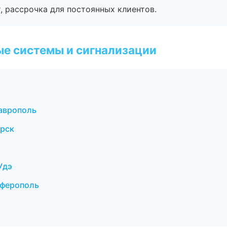
, рассрочка для постоянных клиентов.
е системы и сигнализации
аврополь
ирск
Удэ
мферополь