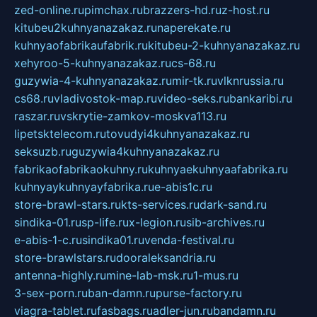
zed-online.ru
pimchax.ru
brazzers-hd.ru
z-host.ru
kitubeu2kuhnyanazakaz.ru
naperekate.ru
kuhnyaofabrikaufabrik.ru
kitubeu-2-kuhnyanazakaz.ru
xehyroo-5-kuhnyanazakaz.ru
cs-68.ru
guzywia-4-kuhnyanazakaz.ru
mir-tk.ru
vlknrussia.ru
cs68.ru
vladivostok-map.ru
video-seks.ru
bankaribi.ru
raszar.ru
vskrytie-zamkov-moskva113.ru
lipetsktelecom.ru
tovudyi4kuhnyanazakaz.ru
seksuzb.ru
guzywia4kuhnyanazakaz.ru
fabrikaofabrikaokuhny.ru
kuhnyaekuhnyaafabrika.ru
kuhnyaykuhnyayfabrika.ru
e-abis1c.ru
store-brawl-stars.ru
kts-services.ru
dark-sand.ru
sindika-01.ru
sp-life.ru
x-legion.ru
sib-archives.ru
e-abis-1-c.ru
sindika01.ru
venda-festival.ru
store-brawlstars.ru
dooraleksandria.ru
antenna-highly.ru
mine-lab-msk.ru
1-mus.ru
3-sex-porn.ru
ban-damn.ru
purse-factory.ru
viagra-tablet.ru
fasbags.ru
adler-jun.ru
bandamn.ru