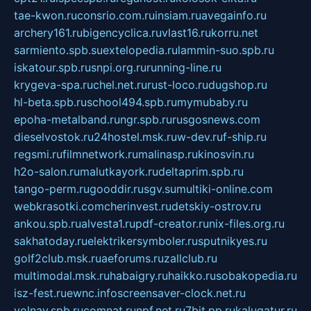
tae-kwon.ru
consrio.com.ru
insiam.ru
avegainfo.ru
archery161.ru
bigencyclica.ru
vlast16.ru
korru.net
sarmiento.spb.su
extelopedia.ru
lammin-suo.spb.ru
iskatour.spb.ru
snpi.org.ru
running-line.ru
krygeva-spa.ru
chel.net.ru
rust-loco.ru
dugshop.ru
hl-beta.spb.ru
school494.spb.ru
mymubaby.ru
epoha-metalband.ru
ngr.spb.ru
rusgosnews.com
dieselvostok.ru
24hostel.msk.ru
w-dev.ru
f-ship.ru
regsmi.ru
filmnetwork.ru
malinasp.ru
kinosvin.ru
h2o-salon.ru
malutkayork.ru
deltaprim.spb.ru
tango-perm.ru
gooddir.ru
sgv.su
multiki-online.com
webkrasotki.com
cherinvest.ru
detskiy-ostrov.ru
ankou.spb.ru
alvesta1.ru
pdf-creator.ru
nix-files.org.ru
sakhatoday.ru
elektrikersymboler.ru
sputnikyes.ru
golf2club.msk.ru
aeforums.ru
zallclub.ru
multimodal.msk.ru
habaigry.ru
haikko.ru
sobakopedia.ru
isz-fest.ru
ewnc.info
screensaver-clock.net.ru
volnav.spb.ru
comnat.ru
npf.net.ru
7bit.pp.ru
kalugatur.ru