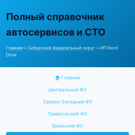
Полный справочник
автосервисов и СТО
Главная
»
Сибирский федеральный округ
» ИП Nord
Drive
🏠 Главная
Центральный ФО
Северо-Западный ФО
Приволжский ФО
Уральский ФО