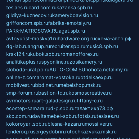
tesiaes.ru
card.com.ru
kazanka.spb.ru
gildiya-kuznecov.ru
kameryboavision.ru
griffoncom.spb.ru
fabrika-emotsiy.ru
PARK-MATROSOVA.RU
agat.spb.ru
avtoyurist-moskva1.ru
hardware.org.ru
схема-авто.рф
dg-lab.ru
angrup.ru
recruiter.spb.ru
music8.spb.ru
krsk124.ru
kubok.spb.ru
romanofforex.ru
analitikaplus.ru
spyonline.ru
zosikamery.ru
sloboda-ural.pp.ru
AUTO-COM.SU
hohota.net
alimy.ru
online-z.com
aromat-vostoka.ru
otdelkaexp.ru
mobilvest.ru
bbd.net.ru
mebelshop.msk.ru
smp-forum.ru
bastion-td.ru
kosmoscreative.ru
avrmotors.ru
art-galadesign.ru
tiffany-c.ru
ecostep-samara.ru
d-p.spb.ru
галактика73.рф
sko.com.ru
davitamebel-spb.ru
fotsis.ru
tesiaes.ru
kokoroyari.spb.ru
blesna-kazan.ru
mossilver.ru
lenderoq.ru
sergeydobrin.ru
tochkazvuka.msk.ru