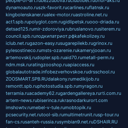
people-of-art.ru
bezzubova.ru
clubtibet.ru
orior-aks.ru
dynamoauto.ru
szk-favorit.ru
carlines.ru
flatnsk.ru
kingbolenskaner.ru
alex-motor.ru
astroline.net.ru
act1.spb.ru
polyglot.com.ru
gidlipetsk.ru
ooo-driada.ru
detsad125.ru
mir-zdoroviya.ru
bruslanovo.ru
siterem.ru
council.spb.ru
лодкипатриот.рф
kafekolizey.ru
iclub.net.ru
gazon-easy.ru
sugarepilekb.ru
grinox.ru
pylesostineco.ru
msts-ozarenie.ru
kameryjooan.ru
artemovskij.ru
dopler.spb.ru
aid70.ru
metall-perm.ru
ndm.msk.ru
ratingzooshop.ru
apiaccess.ru
globalautotrade.info
bezverhovskoe.ru
drsschool.ru
ZOOSMART.SPB.RU
dalakony.ru
medikijob.ru
remontt.spb.ru
photostudia.spb.ru
myragon.ru
terramia.ru
academy62.ru
gardengallereya.ru
rti.com.ru
artem-news.ru
biserinca.ru
krasnodarkurort.com
imshowtv.ru
mebel-v-tule.ru
mobtopik.ru
pcsecurity.net.ru
tool-sib.ru
multimetrunit.ru
sp-tour.ru
fan-cs.ru
santeh-russia.ru
symbian9.net.ru
DSHAIR.RU