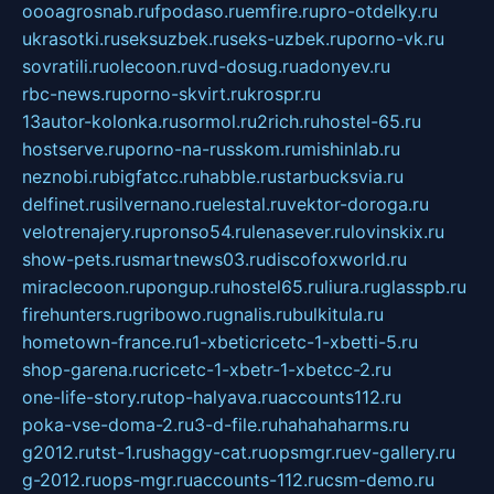
oooagrosnab.ru
fpodaso.ru
emfire.ru
pro-otdelky.ru
ukrasotki.ru
seksuzbek.ru
seks-uzbek.ru
porno-vk.ru
sovratili.ru
olecoon.ru
vd-dosug.ru
adonyev.ru
rbc-news.ru
porno-skvirt.ru
krospr.ru
13autor-kolonka.ru
sormol.ru
2rich.ru
hostel-65.ru
hostserve.ru
porno-na-russkom.ru
mishinlab.ru
neznobi.ru
bigfatcc.ru
habble.ru
starbucksvia.ru
delfinet.ru
silvernano.ru
elestal.ru
vektor-doroga.ru
velotrenajery.ru
pronso54.ru
lenasever.ru
lovinskix.ru
show-pets.ru
smartnews03.ru
discofoxworld.ru
miraclecoon.ru
pongup.ru
hostel65.ru
liura.ru
glasspb.ru
firehunters.ru
gribowo.ru
gnalis.ru
bulkitula.ru
hometown-france.ru
1-xbeticricetc-1-xbetti-5.ru
shop-garena.ru
cricetc-1-xbetr-1-xbetcc-2.ru
one-life-story.ru
top-halyava.ru
accounts112.ru
poka-vse-doma-2.ru
3-d-file.ru
hahahaharms.ru
g2012.ru
tst-1.ru
shaggy-cat.ru
opsmgr.ru
ev-gallery.ru
g-2012.ru
ops-mgr.ru
accounts-112.ru
csm-demo.ru