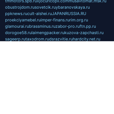
tmmotors.spb.ru
xjocuricopii.com
musavtomat.msk.ru
obustrojdom.ru
sovetcik.ru
ybaranovskaya.ru
ppknews.ru
cult-alshei.ru
JAPANRUSSIA.RU
proekciyamebel.ru
imper-finans.ru
rim.org.ru
glamourai.ru
brassminus.ru
zabor-pro.ru
ftn.pp.ru
dorogoe58.ru
laimengpacker.ru
kuzova-zapchasti.ru
sageerp.ru
taxodrom.ru
dsrazvitie.ru
hardcity.net.ru
ratinghomegames.ru
topservice25.ru
gubernyan.ru
gtglasslined.ru
ii4.ru
tssport.spb.ru
andorra24.com
blackwallstreet.ru
oboimos.ru
optim-doors.com.ru
ikuch.ru
nycr.org.ru
npa21.ru
vremya-ch.spb.ru
desert000.ru
ivtorgi.ru
ifiori.ru
catalog-statei.ru
dcv.org.ru
spetsmaster174.ru
ipkameryhiseeu.ru
dum26.ru
ruspol.spb.ru
fr-opendp.ru
kam-solnyshko.ru
cheyenne-arapaho.ru
sevzapmetal.spb.ru
ted-lapidus.spb.ru
parasite-eliminator.ru
sigma-complete.ru
modernworld.ru
dama-moda.ru
eholot-group.ru
sk-nvkz.ru
DRONGOLD.RU