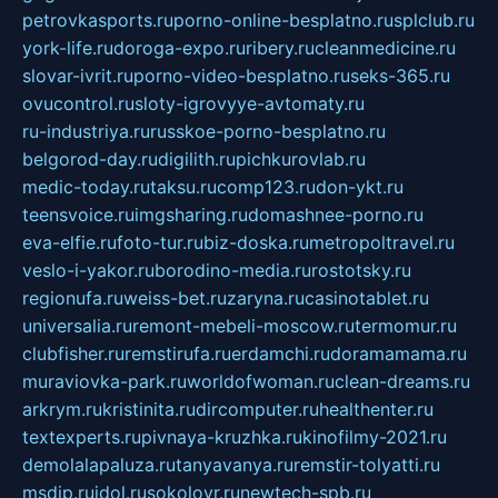
petrovkasports.ru
porno-online-besplatno.ru
splclub.ru
york-life.ru
doroga-expo.ru
ribery.ru
cleanmedicine.ru
slovar-ivrit.ru
porno-video-besplatno.ru
seks-365.ru
ovucontrol.ru
sloty-igrovyye-avtomaty.ru
ru-industriya.ru
russkoe-porno-besplatno.ru
belgorod-day.ru
digilith.ru
pichkurovlab.ru
medic-today.ru
taksu.ru
comp123.ru
don-ykt.ru
teensvoice.ru
imgsharing.ru
domashnee-porno.ru
eva-elfie.ru
foto-tur.ru
biz-doska.ru
metropoltravel.ru
veslo-i-yakor.ru
borodino-media.ru
rostotsky.ru
regionufa.ru
weiss-bet.ru
zaryna.ru
casinotablet.ru
universalia.ru
remont-mebeli-moscow.ru
termomur.ru
clubfisher.ru
remstirufa.ru
erdamchi.ru
doramamama.ru
muraviovka-park.ru
worldofwoman.ru
clean-dreams.ru
arkrym.ru
kristinita.ru
dircomputer.ru
healthenter.ru
textexperts.ru
pivnaya-kruzhka.ru
kinofilmy-2021.ru
demolalapaluza.ru
tanyavanya.ru
remstir-tolyatti.ru
msdip.ru
jdol.ru
sokolovr.ru
newtech-spb.ru