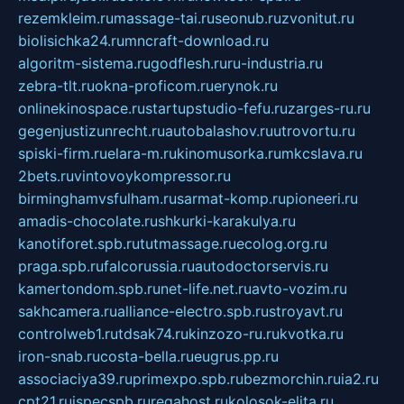
rezemkleim.ru
massage-tai.ru
seonub.ru
zvonitut.ru
biolisichka24.ru
mncraft-download.ru
algoritm-sistema.ru
godflesh.ru
ru-industria.ru
zebra-tlt.ru
okna-proficom.ru
erynok.ru
onlinekinospace.ru
startupstudio-fefu.ru
zarges-ru.ru
gegenjustizunrecht.ru
autobalashov.ru
utrovortu.ru
spiski-firm.ru
elara-m.ru
kinomusorka.ru
mkcslava.ru
2bets.ru
vintovoykompressor.ru
birminghamvsfulham.ru
sarmat-komp.ru
pioneeri.ru
amadis-chocolate.ru
shkurki-karakulya.ru
kanotiforet.spb.ru
tutmassage.ru
ecolog.org.ru
praga.spb.ru
falcorussia.ru
autodoctorservis.ru
kamertondom.spb.ru
net-life.net.ru
avto-vozim.ru
sakhcamera.ru
alliance-electro.spb.ru
stroyavt.ru
controlweb1.ru
tdsak74.ru
kinzozo-ru.ru
kvotka.ru
iron-snab.ru
costa-bella.ru
eugrus.pp.ru
associaciya39.ru
primexpo.spb.ru
bezmorchin.ru
ia2.ru
cpt21.ru
ispecspb.ru
regahost.ru
kolosok-elita.ru