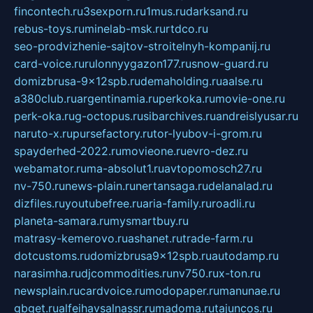
fincontech.ru
3sexporn.ru
1mus.ru
darksand.ru
rebus-toys.ru
minelab-msk.ru
rtdco.ru
seo-prodvizhenie-sajtov-stroitelnyh-kompanij.ru
card-voice.ru
rulonnyygazon177.ru
snow-guard.ru
domizbrusa-9x12spb.ru
demaholding.ru
aalse.ru
a380club.ru
argentinamia.ru
perkoka.ru
movie-one.ru
perk-oka.ru
g-octopus.ru
sibarchives.ru
andreislyusar.ru
naruto-x.ru
pursefactory.ru
tor-lyubov-i-grom.ru
spayderhed-2022.ru
movieone.ru
evro-dez.ru
webamator.ru
ma-absolut1.ru
avtopomosch27.ru
nv-750.ru
news-plain.ru
nertansaga.ru
delanalad.ru
dizfiles.ru
youtubefree.ru
aria-family.ru
roadli.ru
planeta-samara.ru
mysmartbuy.ru
matrasy-kemerovo.ru
ashanet.ru
trade-farm.ru
dotcustoms.ru
domizbrusa9x12spb.ru
autodamp.ru
narasimha.ru
djcommodities.ru
nv750.ru
x-ton.ru
newsplain.ru
cardvoice.ru
modopaper.ru
manunae.ru
gbget.ru
alfeihavsalnassr.ru
madoma.ru
tajuncos.ru