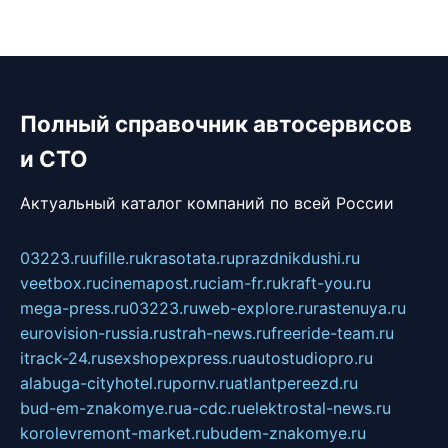
Полный справочник автосервисов
и СТО
Актуальный каталог компаний по всей России
03223.ru
ufille.ru
krasotata.ru
prazdnikdushi.ru
veetbox.ru
cinemapost.ru
ciam-fr.ru
kraft-you.ru
mega-press.ru
03223.ru
web-explore.ru
rastenuya.ru
eurovision-russia.ru
strah-news.ru
freeride-team.ru
itrack-24.ru
sexshopexpress.ru
autostudiopro.ru
alabuga-cityhotel.ru
pornv.ru
atlantpereezd.ru
bud-em-znakomye.ru
a-cdc.ru
elektrostal-news.ru
korolevremont-market.ru
budem-znakomye.ru