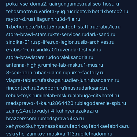
poka-vse-doma2.ru
airgungames.ru
allseo-host.ru
tehosmotre.ru
varieta-yug.ru
cricetc1xbetr1xbetcc2.ru
raytor-d.ru
atillagunn.ru
3d-file.ru
1xbeticricetc1xbetti5.ru
uafoot-statti.ru
e-abis1c.ru
store-brawl-stars.ru
kts-services.ru
dark-sand.ru
sindika-01.ru
sp-life.ru
x-legion.ru
sib-archives.ru
e-abis-1-c.ru
sindika01.ru
venda-festival.ru
store-brawlstars.ru
dooraleksandria.ru
antenna-highly.ru
mine-lab-msk.ru
1-mus.ru
3-sex-porn.ru
ban-damn.ru
purse-factory.ru
viagra-tablet.ru
fasbags.ru
adler-jun.ru
bandamn.ru
fincontech.ru
3sexporn.ru
1mus.ru
darksand.ru
rebus-toys.ru
minelab-msk.ru
alabuga-cityhotel.ru
medsprawo-4-ka.ru
2864420.ru
blagodarenie-spb.ru
zajmy24.ru
tovudyi-4-kuhnyanazakaz.ru
brazzerscom.ru
medsprawo4ka.ru
xehyroo5kuhnyanazakaz.ru
fabrikayfabrikaefabrika.ru
vskrytie-zamkov-moskva-113.ru
biletnadom.ru