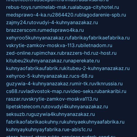
rebus-toys.ru
minelab-msk.ru
alabuga-cityhotel.ru
medsprawo-4-ka.ru
2864420.ru
blagodarenie-spb.ru
zajmy24.ru
tovudyi-4-kuhnyanazakaz.ru
brazzerscom.ru
medsprawo4ka.ru
xehyroo5kuhnyanazakaz.ru
fabrikayfabrikaefabrika.ru
vskrytie-zamkov-moskva-113.ru
biletnadom.ru
zed-online.ru
pimchax.ru
brazzers-hd.ru
z-host.ru
kitubeu2kuhnyanazakaz.ru
naperekate.ru
kuhnyaofabrikaufabrik.ru
kitubeu-2-kuhnyanazakaz.ru
xehyroo-5-kuhnyanazakaz.ru
cs-68.ru
guzywia-4-kuhnyanazakaz.ru
mir-tk.ru
vlknrussia.ru
cs68.ru
vladivostok-map.ru
video-seks.ru
bankaribi.ru
raszar.ru
vskrytie-zamkov-moskva113.ru
lipetsktelecom.ru
tovudyi4kuhnyanazakaz.ru
seksuzb.ru
guzywia4kuhnyanazakaz.ru
fabrikaofabrikaokuhny.ru
kuhnyaekuhnyaafabrika.ru
kuhnyaykuhnyayfabrika.ru
e-abis1c.ru