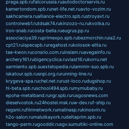
praga.spb.ru
falcorussia.ru
autodoctorservis.ru
kamertondom.spb.ru
net-life.net.ru
avto-vozim.ru
sakhcamera.ru
alliance-electro.spb.ru
stroyavt.ru
controlweb1.ru
tdsak74.ru
kinzozo-ru.ru
kvotka.ru
iron-snab.ru
costa-bella.ru
eugrus.pp.ru
associaciya39.ru
primexpo.spb.ru
bezmorchin.ru
ia2.ru
cpt21.ru
ispecspb.ru
regahost.ru
kolosok-elita.ru
tae-kwon.ru
consrio.com.ru
insiam.ru
avegainfo.ru
archery161.ru
bigencyclica.ru
vlast16.ru
korru.net
sarmiento.spb.su
extelopedia.ru
lammin-suo.spb.ru
iskatour.spb.ru
snpi.org.ru
running-line.ru
krygeva-spa.ru
chel.net.ru
rust-loco.ru
dugshop.ru
hl-beta.spb.ru
school494.spb.ru
mymubaby.ru
epoha-metalband.ru
ngr.spb.ru
rusgosnews.com
dieselvostok.ru
24hostel.msk.ru
w-dev.ru
f-ship.ru
regsmi.ru
filmnetwork.ru
malinasp.ru
kinosvin.ru
h2o-salon.ru
malutkayork.ru
deltaprim.spb.ru
tango-perm.ru
gooddir.ru
sgv.su
multiki-online.com