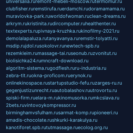
universalia.ru
remont-mebeli-moscow.ru
termomur.ru
clubfisher.ru
remstirufa.ru
erdamchi.ru
doramamama.ru
muraviovka-park.ru
worldofwoman.ru
clean-dreams.ru
arkrym.ru
kristinita.ru
dircomputer.ru
healthenter.ru
textexperts.ru
pivnaya-kruzhka.ru
kinofilmy-2021.ru
demolalapaluza.ru
tanyavanya.ru
remstir-tolyatti.ru
msdip.ru
jdol.ru
sokolovr.ru
newtech-spb.ru
rezemkleim.ru
massage-tai.ru
seonub.ru
zvonitut.ru
biolisichka24.ru
mncraft-download.ru
algoritm-sistema.ru
godflesh.ru
ru-industria.ru
zebra-tlt.ru
okna-proficom.ru
erynok.ru
onlinekinospace.ru
startupstudio-fefu.ru
zarges-ru.ru
gegenjustizunrecht.ru
autobalashov.ru
utrovortu.ru
spiski-firm.ru
elara-m.ru
kinomusorka.ru
mkcslava.ru
2bets.ru
vintovoykompressor.ru
birminghamvsfulham.ru
sarmat-komp.ru
pioneeri.ru
amadis-chocolate.ru
shkurki-karakulya.ru
kanotiforet.spb.ru
tutmassage.ru
ecolog.org.ru