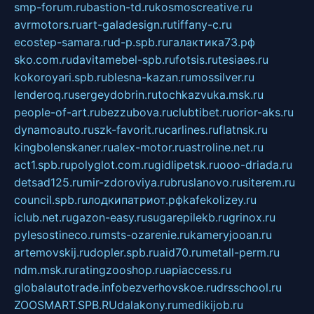
smp-forum.ru
bastion-td.ru
kosmoscreative.ru
avrmotors.ru
art-galadesign.ru
tiffany-c.ru
ecostep-samara.ru
d-p.spb.ru
галактика73.рф
sko.com.ru
davitamebel-spb.ru
fotsis.ru
tesiaes.ru
kokoroyari.spb.ru
blesna-kazan.ru
mossilver.ru
lenderoq.ru
sergeydobrin.ru
tochkazvuka.msk.ru
people-of-art.ru
bezzubova.ru
clubtibet.ru
orior-aks.ru
dynamoauto.ru
szk-favorit.ru
carlines.ru
flatnsk.ru
kingbolenskaner.ru
alex-motor.ru
astroline.net.ru
act1.spb.ru
polyglot.com.ru
gidlipetsk.ru
ooo-driada.ru
detsad125.ru
mir-zdoroviya.ru
bruslanovo.ru
siterem.ru
council.spb.ru
лодкипатриот.рф
kafekolizey.ru
iclub.net.ru
gazon-easy.ru
sugarepilekb.ru
grinox.ru
pylesostineco.ru
msts-ozarenie.ru
kameryjooan.ru
artemovskij.ru
dopler.spb.ru
aid70.ru
metall-perm.ru
ndm.msk.ru
ratingzooshop.ru
apiaccess.ru
globalautotrade.info
bezverhovskoe.ru
drsschool.ru
ZOOSMART.SPB.RU
dalakony.ru
medikijob.ru