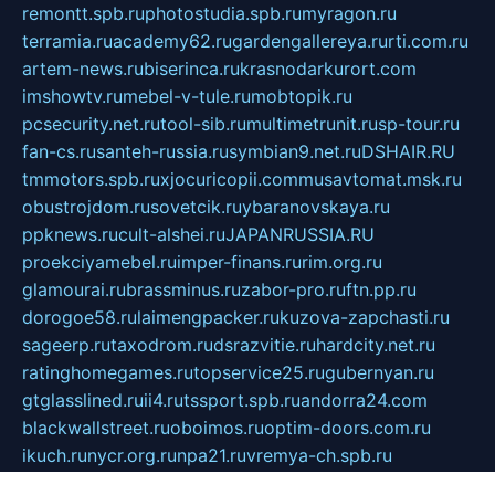
remontt.spb.ru
photostudia.spb.ru
myragon.ru
terramia.ru
academy62.ru
gardengallereya.ru
rti.com.ru
artem-news.ru
biserinca.ru
krasnodarkurort.com
imshowtv.ru
mebel-v-tule.ru
mobtopik.ru
pcsecurity.net.ru
tool-sib.ru
multimetrunit.ru
sp-tour.ru
fan-cs.ru
santeh-russia.ru
symbian9.net.ru
DSHAIR.RU
tmmotors.spb.ru
xjocuricopii.com
musavtomat.msk.ru
obustrojdom.ru
sovetcik.ru
ybaranovskaya.ru
ppknews.ru
cult-alshei.ru
JAPANRUSSIA.RU
proekciyamebel.ru
imper-finans.ru
rim.org.ru
glamourai.ru
brassminus.ru
zabor-pro.ru
ftn.pp.ru
dorogoe58.ru
laimengpacker.ru
kuzova-zapchasti.ru
sageerp.ru
taxodrom.ru
dsrazvitie.ru
hardcity.net.ru
ratinghomegames.ru
topservice25.ru
gubernyan.ru
gtglasslined.ru
ii4.ru
tssport.spb.ru
andorra24.com
blackwallstreet.ru
oboimos.ru
optim-doors.com.ru
ikuch.ru
nycr.org.ru
npa21.ru
vremya-ch.spb.ru
desert000.ru
ivtorgi.ru
ifiori.ru
catalog-statei.ru