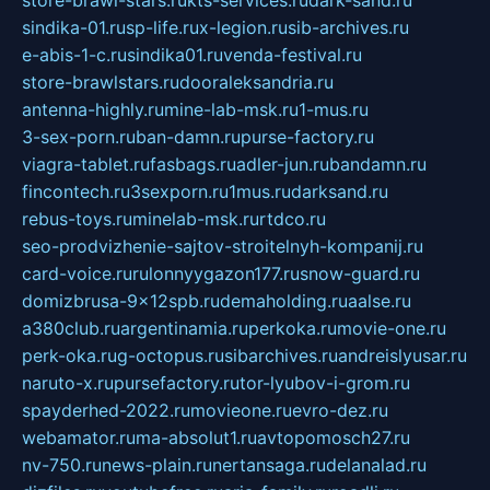
store-brawl-stars.ru
kts-services.ru
dark-sand.ru
sindika-01.ru
sp-life.ru
x-legion.ru
sib-archives.ru
e-abis-1-c.ru
sindika01.ru
venda-festival.ru
store-brawlstars.ru
dooraleksandria.ru
antenna-highly.ru
mine-lab-msk.ru
1-mus.ru
3-sex-porn.ru
ban-damn.ru
purse-factory.ru
viagra-tablet.ru
fasbags.ru
adler-jun.ru
bandamn.ru
fincontech.ru
3sexporn.ru
1mus.ru
darksand.ru
rebus-toys.ru
minelab-msk.ru
rtdco.ru
seo-prodvizhenie-sajtov-stroitelnyh-kompanij.ru
card-voice.ru
rulonnyygazon177.ru
snow-guard.ru
domizbrusa-9x12spb.ru
demaholding.ru
aalse.ru
a380club.ru
argentinamia.ru
perkoka.ru
movie-one.ru
perk-oka.ru
g-octopus.ru
sibarchives.ru
andreislyusar.ru
naruto-x.ru
pursefactory.ru
tor-lyubov-i-grom.ru
spayderhed-2022.ru
movieone.ru
evro-dez.ru
webamator.ru
ma-absolut1.ru
avtopomosch27.ru
nv-750.ru
news-plain.ru
nertansaga.ru
delanalad.ru