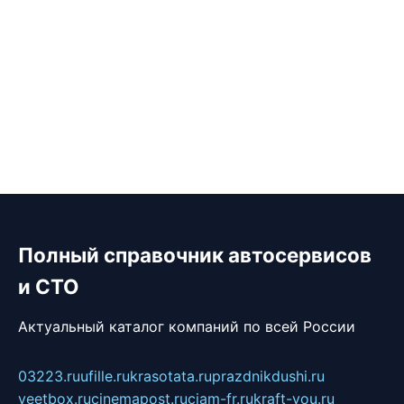
Полный справочник автосервисов
и СТО
Актуальный каталог компаний по всей России
03223.ru
ufille.ru
krasotata.ru
prazdnikdushi.ru
veetbox.ru
cinemapost.ru
ciam-fr.ru
kraft-you.ru