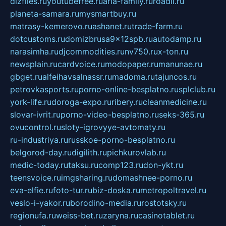
dizfiles.ru
youtubefree.ru
aria-family.ru
roadli.ru
planeta-samara.ru
mysmartbuy.ru
matrasy-kemerovo.ru
ashanet.ru
trade-farm.ru
dotcustoms.ru
domizbrusa9x12spb.ru
autodamp.ru
narasimha.ru
djcommodities.ru
nv750.ru
x-ton.ru
newsplain.ru
cardvoice.ru
modopaper.ru
manunae.ru
gbget.ru
alfeihavsalnassr.ru
madoma.ru
tajuncos.ru
petrovkasports.ru
porno-online-besplatno.ru
splclub.ru
york-life.ru
doroga-expo.ru
ribery.ru
cleanmedicine.ru
slovar-ivrit.ru
porno-video-besplatno.ru
seks-365.ru
ovucontrol.ru
sloty-igrovyye-avtomaty.ru
ru-industriya.ru
russkoe-porno-besplatno.ru
belgorod-day.ru
digilith.ru
pichkurovlab.ru
medic-today.ru
taksu.ru
comp123.ru
don-ykt.ru
teensvoice.ru
imgsharing.ru
domashnee-porno.ru
eva-elfie.ru
foto-tur.ru
biz-doska.ru
metropoltravel.ru
veslo-i-yakor.ru
borodino-media.ru
rostotsky.ru
regionufa.ru
weiss-bet.ru
zaryna.ru
casinotablet.ru