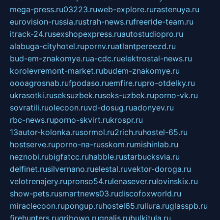
mega-press.ru
03223.ru
web-explore.ru
rastenuya.ru
eurovision-russia.ru
strah-news.ru
freeride-team.ru
itrack-24.ru
sexshopexpress.ru
autostudiopro.ru
alabuga-cityhotel.ru
pornv.ru
atlantpereezd.ru
bud-em-znakomye.ru
a-cdc.ru
elektrostal-news.ru
korolevremont-market.ru
budem-znakomye.ru
oooagrosnab.ru
fpodaso.ru
emfire.ru
pro-otdelky.ru
ukrasotki.ru
seksuzbek.ru
seks-uzbek.ru
porno-vk.ru
sovratili.ru
olecoon.ru
vd-dosug.ru
adonyev.ru
rbc-news.ru
porno-skvirt.ru
krospr.ru
13autor-kolonka.ru
sormol.ru
2rich.ru
hostel-65.ru
hostserve.ru
porno-na-russkom.ru
mishinlab.ru
neznobi.ru
bigfatcc.ru
habble.ru
starbucksvia.ru
delfinet.ru
silvernano.ru
elestal.ru
vektor-doroga.ru
velotrenajery.ru
pronso54.ru
lenasever.ru
lovinskix.ru
show-pets.ru
smartnews03.ru
discofoxworld.ru
miraclecoon.ru
pongup.ru
hostel65.ru
liura.ru
glasspb.ru
firehunters.ru
gribowo.ru
gnalis.ru
bulkitula.ru