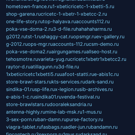
hometown-france.ru
1-xbeticricetc-1-xbetti-5.ru
shop-garena.ru
cricetc-1-xbetr-1-xbetcc-2.ru
one-life-story.ru
top-halyava.ru
accounts112.ru
poka-vse-doma-2.ru
3-d-file.ru
hahahaharms.ru
g2012.ru
tst-1.ru
shaggy-cat.ru
opsmgr.ru
ev-gallery.ru
g-2012.ru
ops-mgr.ru
accounts-112.ru
csm-demo.ru
poka-vse-doma2.ru
airgungames.ru
allseo-host.ru
tehosmotre.ru
varieta-yug.ru
cricetc1xbetr1xbetcc2.ru
raytor-d.ru
atillagunn.ru
3d-file.ru
1xbeticricetc1xbetti5.ru
uafoot-statti.ru
e-abis1c.ru
store-brawl-stars.ru
kts-services.ru
dark-sand.ru
sindika-01.ru
sp-life.ru
x-legion.ru
sib-archives.ru
e-abis-1-c.ru
sindika01.ru
venda-festival.ru
store-brawlstars.ru
dooraleksandria.ru
antenna-highly.ru
mine-lab-msk.ru
1-mus.ru
3-sex-porn.ru
ban-damn.ru
purse-factory.ru
viagra-tablet.ru
fasbags.ru
adler-jun.ru
bandamn.ru
fincontech.ru
3sexporn.ru
1mus.ru
darksand.ru