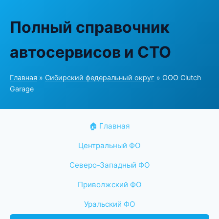
Полный справочник
автосервисов и СТО
Главная
»
Сибирский федеральный округ
» ООО Clutch
Garage
🏠 Главная
Центральный ФО
Северо-Западный ФО
Приволжский ФО
Уральский ФО