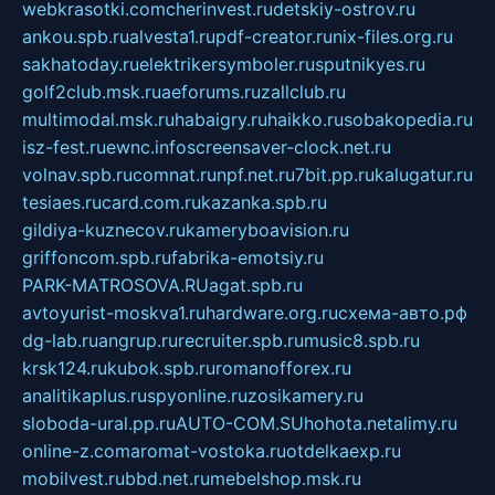
webkrasotki.com
cherinvest.ru
detskiy-ostrov.ru
ankou.spb.ru
alvesta1.ru
pdf-creator.ru
nix-files.org.ru
sakhatoday.ru
elektrikersymboler.ru
sputnikyes.ru
golf2club.msk.ru
aeforums.ru
zallclub.ru
multimodal.msk.ru
habaigry.ru
haikko.ru
sobakopedia.ru
isz-fest.ru
ewnc.info
screensaver-clock.net.ru
volnav.spb.ru
comnat.ru
npf.net.ru
7bit.pp.ru
kalugatur.ru
tesiaes.ru
card.com.ru
kazanka.spb.ru
gildiya-kuznecov.ru
kameryboavision.ru
griffoncom.spb.ru
fabrika-emotsiy.ru
PARK-MATROSOVA.RU
agat.spb.ru
avtoyurist-moskva1.ru
hardware.org.ru
схема-авто.рф
dg-lab.ru
angrup.ru
recruiter.spb.ru
music8.spb.ru
krsk124.ru
kubok.spb.ru
romanofforex.ru
analitikaplus.ru
spyonline.ru
zosikamery.ru
sloboda-ural.pp.ru
AUTO-COM.SU
hohota.net
alimy.ru
online-z.com
aromat-vostoka.ru
otdelkaexp.ru
mobilvest.ru
bbd.net.ru
mebelshop.msk.ru