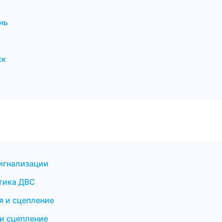
нь
ск
сигнализации
тика ДВС
я и сцепление
и сцепление