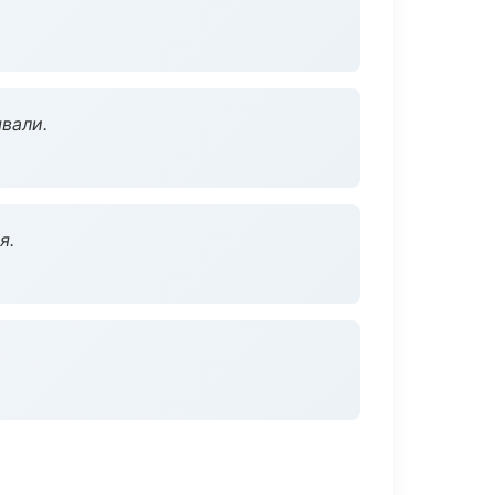
вали.
я.