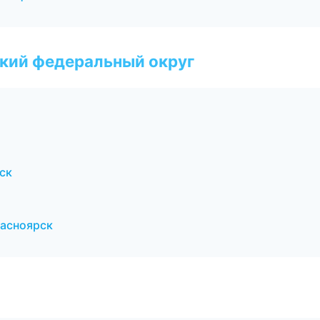
ский федеральный округ
ск
расноярск