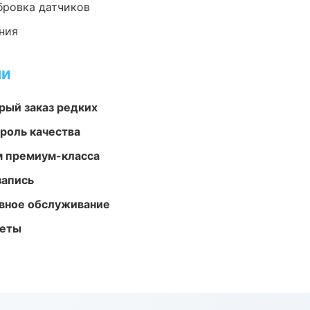
ибровка датчиков
ния
ми
рый заказ редких
роль качества
м премиум-класса
запись
вное обслуживание
меты