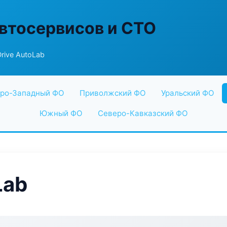
втосервисов и СТО
rive AutoLab
ро-Западный ФО
Приволжский ФО
Уральский ФО
Южный ФО
Северо-Кавказский ФО
Lab