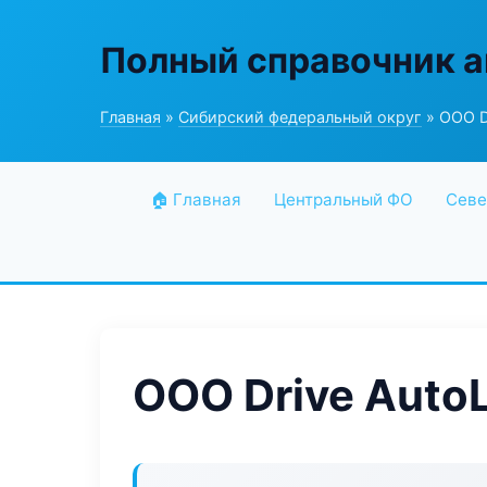
Полный справочник а
Главная
»
Сибирский федеральный округ
» ООО D
🏠 Главная
Центральный ФО
Севе
ООО Drive Auto