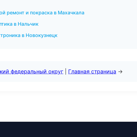
вной ремонт и покраска в Махачкала
птика в Нальчик
ектроника в Новокузнецк
ский федеральный округ
|
Главная страница
→