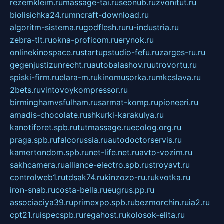
rezemkleim.ru
massage-tai.ru
seonub.ru
zvonitut.ru
biolisichka24.ru
mncraft-download.ru
algoritm-sistema.ru
godflesh.ru
ru-industria.ru
zebra-tlt.ru
okna-proficom.ru
erynok.ru
onlinekinospace.ru
startupstudio-fefu.ru
zarges-ru.ru
gegenjustizunrecht.ru
autobalashov.ru
utrovortu.ru
spiski-firm.ru
elara-m.ru
kinomusorka.ru
mkcslava.ru
2bets.ru
vintovoykompressor.ru
birminghamvsfulham.ru
sarmat-komp.ru
pioneeri.ru
amadis-chocolate.ru
shkurki-karakulya.ru
kanotiforet.spb.ru
tutmassage.ru
ecolog.org.ru
praga.spb.ru
falcorussia.ru
autodoctorservis.ru
kamertondom.spb.ru
net-life.net.ru
avto-vozim.ru
sakhcamera.ru
alliance-electro.spb.ru
stroyavt.ru
controlweb1.ru
tdsak74.ru
kinzozo-ru.ru
kvotka.ru
iron-snab.ru
costa-bella.ru
eugrus.pp.ru
associaciya39.ru
primexpo.spb.ru
bezmorchin.ru
ia2.ru
cpt21.ru
ispecspb.ru
regahost.ru
kolosok-elita.ru