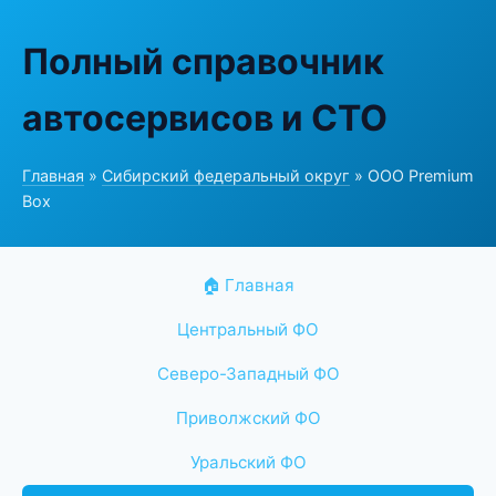
Полный справочник
автосервисов и СТО
Главная
»
Сибирский федеральный округ
» ООО Premium
Box
🏠 Главная
Центральный ФО
Северо-Западный ФО
Приволжский ФО
Уральский ФО