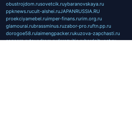
obustrojdom.ru
sovetcik.ru
ybaranovskaya.ru
ppknews.ru
cult-alshei.ru
JAPANRUSSIA.RU
proekciyamebel.ru
imper-finans.ru
rim.org.ru
glamourai.ru
brassminus.ru
zabor-pro.ru
ftn.pp.ru
dorogoe58.ru
laimengpacker.ru
kuzova-zapchasti.ru
sageerp.ru
taxodrom.ru
dsrazvitie.ru
hardcity.net.ru
ratinghomegames.ru
topservice25.ru
gubernyan.ru
gtglasslined.ru
ii4.ru
tssport.spb.ru
andorra24.com
blackwallstreet.ru
oboimos.ru
optim-doors.com.ru
ikuch.ru
nycr.org.ru
npa21.ru
vremya-ch.spb.ru
desert000.ru
ivtorgi.ru
ifiori.ru
catalog-statei.ru
dcv.org.ru
spetsmaster174.ru
ipkameryhiseeu.ru
dum26.ru
ruspol.spb.ru
fr-opendp.ru
kam-solnyshko.ru
cheyenne-arapaho.ru
sevzapmetal.spb.ru
ted-lapidus.spb.ru
parasite-eliminator.ru
sigma-complete.ru
modernworld.ru
dama-moda.ru
eholot-group.ru
sk-nvkz.ru
DRONGOLD.RU
democratia2.ru
i-farmer.ru
mass-sport.org