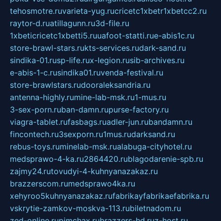
tehosmotre.ru
varieta-yug.ru
cricetc1xbetr1xbetcc2.ru
raytor-d.ru
atillagunn.ru
3d-file.ru
1xbeticricetc1xbetti5.ru
uafoot-statti.ru
e-abis1c.ru
store-brawl-stars.ru
kts-services.ru
dark-sand.ru
sindika-01.ru
sp-life.ru
x-legion.ru
sib-archives.ru
e-abis-1-c.ru
sindika01.ru
venda-festival.ru
store-brawlstars.ru
dooraleksandria.ru
antenna-highly.ru
mine-lab-msk.ru
1-mus.ru
3-sex-porn.ru
ban-damn.ru
purse-factory.ru
viagra-tablet.ru
fasbags.ru
adler-jun.ru
bandamn.ru
fincontech.ru
3sexporn.ru
1mus.ru
darksand.ru
rebus-toys.ru
minelab-msk.ru
alabuga-cityhotel.ru
medsprawo-4-ka.ru
2864420.ru
blagodarenie-spb.ru
zajmy24.ru
tovudyi-4-kuhnyanazakaz.ru
brazzerscom.ru
medsprawo4ka.ru
xehyroo5kuhnyanazakaz.ru
fabrikayfabrikaefabrika.ru
vskrytie-zamkov-moskva-113.ru
biletnadom.ru
zed-online.ru
pimchax.ru
brazzers-hd.ru
z-host.ru