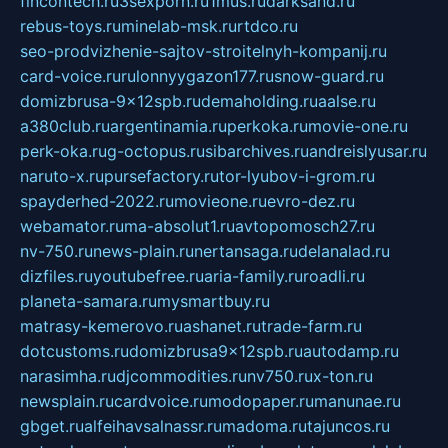
fincontech.ru
3sexporn.ru
1mus.ru
darksand.ru
rebus-toys.ru
minelab-msk.ru
rtdco.ru
seo-prodvizhenie-sajtov-stroitelnyh-kompanij.ru
card-voice.ru
rulonnyygazon177.ru
snow-guard.ru
domizbrusa-9x12spb.ru
demaholding.ru
aalse.ru
a380club.ru
argentinamia.ru
perkoka.ru
movie-one.ru
perk-oka.ru
g-octopus.ru
sibarchives.ru
andreislyusar.ru
naruto-x.ru
pursefactory.ru
tor-lyubov-i-grom.ru
spayderhed-2022.ru
movieone.ru
evro-dez.ru
webamator.ru
ma-absolut1.ru
avtopomosch27.ru
nv-750.ru
news-plain.ru
nertansaga.ru
delanalad.ru
dizfiles.ru
youtubefree.ru
aria-family.ru
roadli.ru
planeta-samara.ru
mysmartbuy.ru
matrasy-kemerovo.ru
ashanet.ru
trade-farm.ru
dotcustoms.ru
domizbrusa9x12spb.ru
autodamp.ru
narasimha.ru
djcommodities.ru
nv750.ru
x-ton.ru
newsplain.ru
cardvoice.ru
modopaper.ru
manunae.ru
gbget.ru
alfeihavsalnassr.ru
madoma.ru
tajuncos.ru