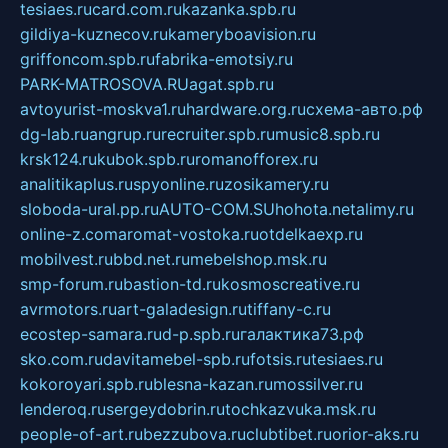
tesiaes.ru
card.com.ru
kazanka.spb.ru
gildiya-kuznecov.ru
kameryboavision.ru
griffoncom.spb.ru
fabrika-emotsiy.ru
PARK-MATROSOVA.RU
agat.spb.ru
avtoyurist-moskva1.ru
hardware.org.ru
схема-авто.рф
dg-lab.ru
angrup.ru
recruiter.spb.ru
music8.spb.ru
krsk124.ru
kubok.spb.ru
romanofforex.ru
analitikaplus.ru
spyonline.ru
zosikamery.ru
sloboda-ural.pp.ru
AUTO-COM.SU
hohota.net
alimy.ru
online-z.com
aromat-vostoka.ru
otdelkaexp.ru
mobilvest.ru
bbd.net.ru
mebelshop.msk.ru
smp-forum.ru
bastion-td.ru
kosmoscreative.ru
avrmotors.ru
art-galadesign.ru
tiffany-c.ru
ecostep-samara.ru
d-p.spb.ru
галактика73.рф
sko.com.ru
davitamebel-spb.ru
fotsis.ru
tesiaes.ru
kokoroyari.spb.ru
blesna-kazan.ru
mossilver.ru
lenderoq.ru
sergeydobrin.ru
tochkazvuka.msk.ru
people-of-art.ru
bezzubova.ru
clubtibet.ru
orior-aks.ru