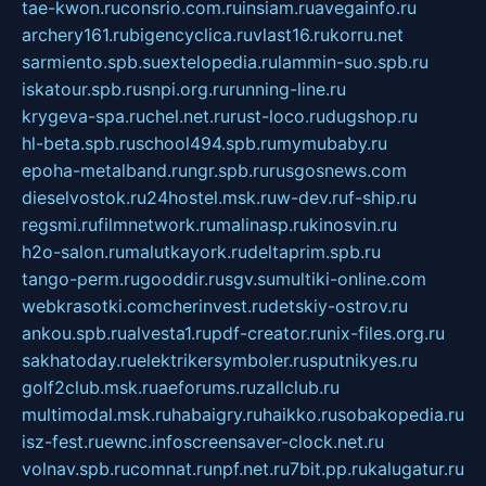
tae-kwon.ru
consrio.com.ru
insiam.ru
avegainfo.ru
archery161.ru
bigencyclica.ru
vlast16.ru
korru.net
sarmiento.spb.su
extelopedia.ru
lammin-suo.spb.ru
iskatour.spb.ru
snpi.org.ru
running-line.ru
krygeva-spa.ru
chel.net.ru
rust-loco.ru
dugshop.ru
hl-beta.spb.ru
school494.spb.ru
mymubaby.ru
epoha-metalband.ru
ngr.spb.ru
rusgosnews.com
dieselvostok.ru
24hostel.msk.ru
w-dev.ru
f-ship.ru
regsmi.ru
filmnetwork.ru
malinasp.ru
kinosvin.ru
h2o-salon.ru
malutkayork.ru
deltaprim.spb.ru
tango-perm.ru
gooddir.ru
sgv.su
multiki-online.com
webkrasotki.com
cherinvest.ru
detskiy-ostrov.ru
ankou.spb.ru
alvesta1.ru
pdf-creator.ru
nix-files.org.ru
sakhatoday.ru
elektrikersymboler.ru
sputnikyes.ru
golf2club.msk.ru
aeforums.ru
zallclub.ru
multimodal.msk.ru
habaigry.ru
haikko.ru
sobakopedia.ru
isz-fest.ru
ewnc.info
screensaver-clock.net.ru
volnav.spb.ru
comnat.ru
npf.net.ru
7bit.pp.ru
kalugatur.ru