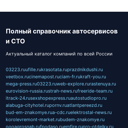
Полный справочник автосервисов
и СТО
Актуальный каталог компаний по всей России
03223.ru
ufille.ru
krasotata.ru
prazdnikdushi.ru
veetbox.ru
cinemapost.ru
ciam-fr.ru
kraft-you.ru
mega-press.ru
03223.ru
web-explore.ru
rastenuya.ru
eurovision-russia.ru
strah-news.ru
freeride-team.ru
itrack-24.ru
sexshopexpress.ru
autostudiopro.ru
alabuga-cityhotel.ru
pornv.ru
atlantpereezd.ru
bud-em-znakomye.ru
a-cdc.ru
elektrostal-news.ru
korolevremont-market.ru
budem-znakomye.ru
oooagrosnab.ru
fpodaso.ru
emfire.ru
pro-otdelky.ru