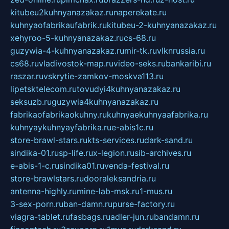
kitubeu2kuhnyanazakaz.ru
naperekate.ru
kuhnyaofabrikaufabrik.ru
kitubeu-2-kuhnyanazakaz.ru
xehyroo-5-kuhnyanazakaz.ru
cs-68.ru
guzywia-4-kuhnyanazakaz.ru
mir-tk.ru
vlknrussia.ru
cs68.ru
vladivostok-map.ru
video-seks.ru
bankaribi.ru
raszar.ru
vskrytie-zamkov-moskva113.ru
lipetsktelecom.ru
tovudyi4kuhnyanazakaz.ru
seksuzb.ru
guzywia4kuhnyanazakaz.ru
fabrikaofabrikaokuhny.ru
kuhnyaekuhnyaafabrika.ru
kuhnyaykuhnyayfabrika.ru
e-abis1c.ru
store-brawl-stars.ru
kts-services.ru
dark-sand.ru
sindika-01.ru
sp-life.ru
x-legion.ru
sib-archives.ru
e-abis-1-c.ru
sindika01.ru
venda-festival.ru
store-brawlstars.ru
dooraleksandria.ru
antenna-highly.ru
mine-lab-msk.ru
1-mus.ru
3-sex-porn.ru
ban-damn.ru
purse-factory.ru
viagra-tablet.ru
fasbags.ru
adler-jun.ru
bandamn.ru