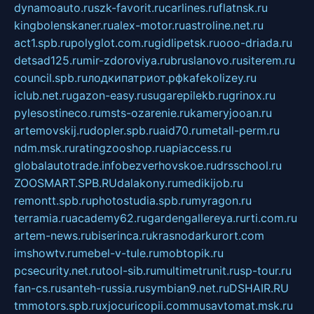
dynamoauto.ru
szk-favorit.ru
carlines.ru
flatnsk.ru
kingbolenskaner.ru
alex-motor.ru
astroline.net.ru
act1.spb.ru
polyglot.com.ru
gidlipetsk.ru
ooo-driada.ru
detsad125.ru
mir-zdoroviya.ru
bruslanovo.ru
siterem.ru
council.spb.ru
лодкипатриот.рф
kafekolizey.ru
iclub.net.ru
gazon-easy.ru
sugarepilekb.ru
grinox.ru
pylesostineco.ru
msts-ozarenie.ru
kameryjooan.ru
artemovskij.ru
dopler.spb.ru
aid70.ru
metall-perm.ru
ndm.msk.ru
ratingzooshop.ru
apiaccess.ru
globalautotrade.info
bezverhovskoe.ru
drsschool.ru
ZOOSMART.SPB.RU
dalakony.ru
medikijob.ru
remontt.spb.ru
photostudia.spb.ru
myragon.ru
terramia.ru
academy62.ru
gardengallereya.ru
rti.com.ru
artem-news.ru
biserinca.ru
krasnodarkurort.com
imshowtv.ru
mebel-v-tule.ru
mobtopik.ru
pcsecurity.net.ru
tool-sib.ru
multimetrunit.ru
sp-tour.ru
fan-cs.ru
santeh-russia.ru
symbian9.net.ru
DSHAIR.RU
tmmotors.spb.ru
xjocuricopii.com
musavtomat.msk.ru