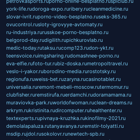
petrovkasports.ru
porno-online-besplatno.ru
splclub.ru
york-life.ru
doroga-expo.ru
ribery.ru
cleanmedicine.ru
slovar-ivrit.ru
porno-video-besplatno.ru
seks-365.ru
ovucontrol.ru
sloty-igrovyye-avtomaty.ru
ru-industriya.ru
russkoe-porno-besplatno.ru
belgorod-day.ru
digilith.ru
pichkurovlab.ru
medic-today.ru
taksu.ru
comp123.ru
don-ykt.ru
teensvoice.ru
imgsharing.ru
domashnee-porno.ru
eva-elfie.ru
foto-tur.ru
biz-doska.ru
metropoltravel.ru
veslo-i-yakor.ru
borodino-media.ru
rostotsky.ru
regionufa.ru
weiss-bet.ru
zaryna.ru
casinotablet.ru
universalia.ru
remont-mebeli-moscow.ru
termomur.ru
clubfisher.ru
remstirufa.ru
erdamchi.ru
doramamama.ru
muraviovka-park.ru
worldofwoman.ru
clean-dreams.ru
arkrym.ru
kristinita.ru
dircomputer.ru
healthenter.ru
textexperts.ru
pivnaya-kruzhka.ru
kinofilmy-2021.ru
demolalapaluza.ru
tanyavanya.ru
remstir-tolyatti.ru
msdip.ru
jdol.ru
sokolovr.ru
newtech-spb.ru