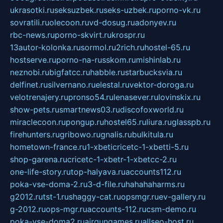
ukrasotki.ru
seksuzbek.ru
seks-uzbek.ru
porno-vk.ru
sovratili.ru
olecoon.ru
vd-dosug.ru
adonyev.ru
rbc-news.ru
porno-skvirt.ru
krospr.ru
13autor-kolonka.ru
sormol.ru
2rich.ru
hostel-65.ru
hostserve.ru
porno-na-russkom.ru
mishinlab.ru
neznobi.ru
bigfatcc.ru
habble.ru
starbucksvia.ru
delfinet.ru
silvernano.ru
elestal.ru
vektor-doroga.ru
velotrenajery.ru
pronso54.ru
lenasever.ru
lovinskix.ru
show-pets.ru
smartnews03.ru
discofoxworld.ru
miraclecoon.ru
pongup.ru
hostel65.ru
liura.ru
glasspb.ru
firehunters.ru
gribowo.ru
gnalis.ru
bulkitula.ru
hometown-france.ru
1-xbeticricetc-1-xbetti-5.ru
shop-garena.ru
cricetc-1-xbetr-1-xbetcc-2.ru
one-life-story.ru
top-halyava.ru
accounts112.ru
poka-vse-doma-2.ru
3-d-file.ru
hahahaharms.ru
g2012.ru
tst-1.ru
shaggy-cat.ru
opsmgr.ru
ev-gallery.ru
g-2012.ru
ops-mgr.ru
accounts-112.ru
csm-demo.ru
poka-vse-doma2.ru
airgungames.ru
allseo-host.ru