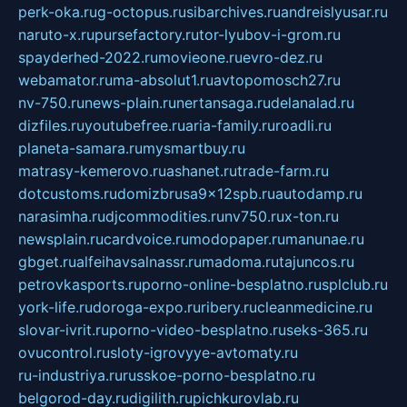
perk-oka.ru
g-octopus.ru
sibarchives.ru
andreislyusar.ru
naruto-x.ru
pursefactory.ru
tor-lyubov-i-grom.ru
spayderhed-2022.ru
movieone.ru
evro-dez.ru
webamator.ru
ma-absolut1.ru
avtopomosch27.ru
nv-750.ru
news-plain.ru
nertansaga.ru
delanalad.ru
dizfiles.ru
youtubefree.ru
aria-family.ru
roadli.ru
planeta-samara.ru
mysmartbuy.ru
matrasy-kemerovo.ru
ashanet.ru
trade-farm.ru
dotcustoms.ru
domizbrusa9x12spb.ru
autodamp.ru
narasimha.ru
djcommodities.ru
nv750.ru
x-ton.ru
newsplain.ru
cardvoice.ru
modopaper.ru
manunae.ru
gbget.ru
alfeihavsalnassr.ru
madoma.ru
tajuncos.ru
petrovkasports.ru
porno-online-besplatno.ru
splclub.ru
york-life.ru
doroga-expo.ru
ribery.ru
cleanmedicine.ru
slovar-ivrit.ru
porno-video-besplatno.ru
seks-365.ru
ovucontrol.ru
sloty-igrovyye-avtomaty.ru
ru-industriya.ru
russkoe-porno-besplatno.ru
belgorod-day.ru
digilith.ru
pichkurovlab.ru