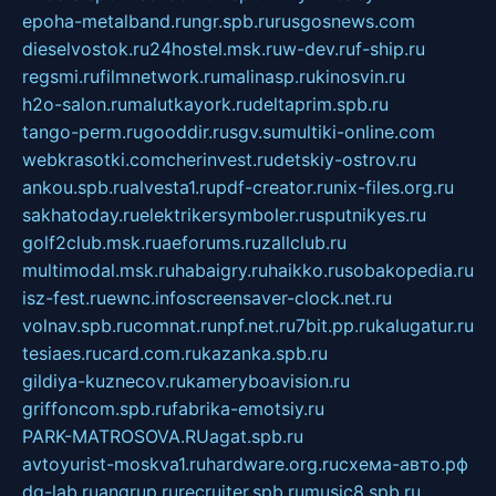
epoha-metalband.ru
ngr.spb.ru
rusgosnews.com
dieselvostok.ru
24hostel.msk.ru
w-dev.ru
f-ship.ru
regsmi.ru
filmnetwork.ru
malinasp.ru
kinosvin.ru
h2o-salon.ru
malutkayork.ru
deltaprim.spb.ru
tango-perm.ru
gooddir.ru
sgv.su
multiki-online.com
webkrasotki.com
cherinvest.ru
detskiy-ostrov.ru
ankou.spb.ru
alvesta1.ru
pdf-creator.ru
nix-files.org.ru
sakhatoday.ru
elektrikersymboler.ru
sputnikyes.ru
golf2club.msk.ru
aeforums.ru
zallclub.ru
multimodal.msk.ru
habaigry.ru
haikko.ru
sobakopedia.ru
isz-fest.ru
ewnc.info
screensaver-clock.net.ru
volnav.spb.ru
comnat.ru
npf.net.ru
7bit.pp.ru
kalugatur.ru
tesiaes.ru
card.com.ru
kazanka.spb.ru
gildiya-kuznecov.ru
kameryboavision.ru
griffoncom.spb.ru
fabrika-emotsiy.ru
PARK-MATROSOVA.RU
agat.spb.ru
avtoyurist-moskva1.ru
hardware.org.ru
схема-авто.рф
dg-lab.ru
angrup.ru
recruiter.spb.ru
music8.spb.ru