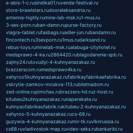
e-abis-1-c.ru
sindika01.ru
venda-festival.ru
store-brawlstars.ru
dooraleksandria.ru
antenna-highly.ru
mine-lab-msk.ru
1-mus.ru
3-sex-porn.ru
ban-damn.ru
purse-factory.ru
viagra-tablet.ru
fasbags.ru
adler-jun.ru
bandamn.ru
fincontech.ru
3sexporn.ru
1mus.ru
darksand.ru
rebus-toys.ru
minelab-msk.ru
alabuga-cityhotel.ru
medsprawo-4-ka.ru
2864420.ru
blagodarenie-spb.ru
zajmy24.ru
tovudyi-4-kuhnyanazakaz.ru
brazzerscom.ru
medsprawo4ka.ru
xehyroo5kuhnyanazakaz.ru
fabrikayfabrikaefabrika.ru
vskrytie-zamkov-moskva-113.ru
biletnadom.ru
zed-online.ru
pimchax.ru
brazzers-hd.ru
z-host.ru
kitubeu2kuhnyanazakaz.ru
naperekate.ru
kuhnyaofabrikaufabrik.ru
kitubeu-2-kuhnyanazakaz.ru
xehyroo-5-kuhnyanazakaz.ru
cs-68.ru
guzywia-4-kuhnyanazakaz.ru
mir-tk.ru
vlknrussia.ru
cs68.ru
vladivostok-map.ru
video-seks.ru
bankaribi.ru