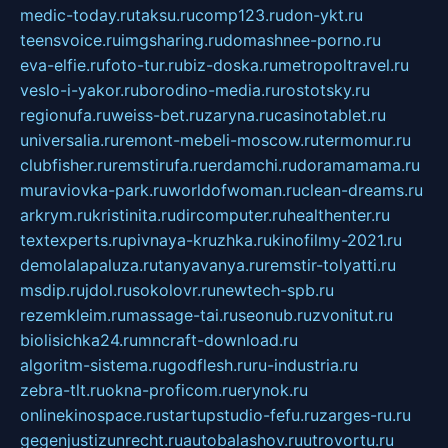
medic-today.ru
taksu.ru
comp123.ru
don-ykt.ru
teensvoice.ru
imgsharing.ru
domashnee-porno.ru
eva-elfie.ru
foto-tur.ru
biz-doska.ru
metropoltravel.ru
veslo-i-yakor.ru
borodino-media.ru
rostotsky.ru
regionufa.ru
weiss-bet.ru
zaryna.ru
casinotablet.ru
universalia.ru
remont-mebeli-moscow.ru
termomur.ru
clubfisher.ru
remstirufa.ru
erdamchi.ru
doramamama.ru
muraviovka-park.ru
worldofwoman.ru
clean-dreams.ru
arkrym.ru
kristinita.ru
dircomputer.ru
healthenter.ru
textexperts.ru
pivnaya-kruzhka.ru
kinofilmy-2021.ru
demolalapaluza.ru
tanyavanya.ru
remstir-tolyatti.ru
msdip.ru
jdol.ru
sokolovr.ru
newtech-spb.ru
rezemkleim.ru
massage-tai.ru
seonub.ru
zvonitut.ru
biolisichka24.ru
mncraft-download.ru
algoritm-sistema.ru
godflesh.ru
ru-industria.ru
zebra-tlt.ru
okna-proficom.ru
erynok.ru
onlinekinospace.ru
startupstudio-fefu.ru
zarges-ru.ru
gegenjustizunrecht.ru
autobalashov.ru
utrovortu.ru