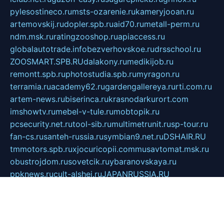
pylesostineco.ru
msts-ozarenie.ru
kameryjooan.ru
artemovskij.ru
dopler.spb.ru
aid70.ru
metall-perm.ru
ndm.msk.ru
ratingzooshop.ru
apiaccess.ru
globalautotrade.info
bezverhovskoe.ru
drsschool.ru
ZOOSMART.SPB.RU
dalakony.ru
medikijob.ru
remontt.spb.ru
photostudia.spb.ru
myragon.ru
terramia.ru
academy62.ru
gardengallereya.ru
rti.com.ru
artem-news.ru
biserinca.ru
krasnodarkurort.com
imshowtv.ru
mebel-v-tule.ru
mobtopik.ru
pcsecurity.net.ru
tool-sib.ru
multimetrunit.ru
sp-tour.ru
fan-cs.ru
santeh-russia.ru
symbian9.net.ru
DSHAIR.RU
tmmotors.spb.ru
xjocuricopii.com
musavtomat.msk.ru
obustrojdom.ru
sovetcik.ru
ybaranovskaya.ru
ppknews.ru
cult-alshei.ru
JAPANRUSSIA.RU
proekciyamebel.ru
imper-finans.ru
rim.org.ru
glamourai.ru
brassminus.ru
zabor-pro.ru
ftn.pp.ru
dorogoe58.ru
laimengpacker.ru
kuzova-zapchasti.ru
sageerp.ru
taxodrom.ru
dsrazvitie.ru
hardcity.net.ru