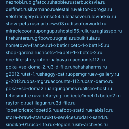
neznobi.ru
bigfatcc.ru
habble.ru
starbucksvia.ru
delfinet.ru
silvernano.ru
elestal.ru
vektor-doroga.ru
velotrenajery.ru
pronso54.ru
lenasever.ru
lovinskix.ru
show-pets.ru
smartnews03.ru
discofoxworld.ru
miraclecoon.ru
pongup.ru
hostel65.ru
liura.ru
glasspb.ru
firehunters.ru
gribowo.ru
gnalis.ru
bulkitula.ru
hometown-france.ru
1-xbeticricetc-1-xbetti-5.ru
shop-garena.ru
cricetc-1-xbetr-1-xbetcc-2.ru
one-life-story.ru
top-halyava.ru
accounts112.ru
poka-vse-doma-2.ru
3-d-file.ru
hahahaharms.ru
g2012.ru
tst-1.ru
shaggy-cat.ru
opsmgr.ru
ev-gallery.ru
g-2012.ru
ops-mgr.ru
accounts-112.ru
csm-demo.ru
poka-vse-doma2.ru
airgungames.ru
allseo-host.ru
tehosmotre.ru
varieta-yug.ru
cricetc1xbetr1xbetcc2.ru
raytor-d.ru
atillagunn.ru
3d-file.ru
1xbeticricetc1xbetti5.ru
uafoot-statti.ru
e-abis1c.ru
store-brawl-stars.ru
kts-services.ru
dark-sand.ru
sindika-01.ru
sp-life.ru
x-legion.ru
sib-archives.ru