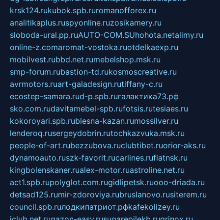
krsk124.ru
kubok.spb.ru
romanofforex.ru
analitikaplus.ru
spyonline.ru
zosikamery.ru
sloboda-ural.pp.ru
AUTO-COM.SU
hohota.net
alimy.ru
online-z.com
aromat-vostoka.ru
otdelkaexp.ru
mobilvest.ru
bbd.net.ru
mebelshop.msk.ru
smp-forum.ru
bastion-td.ru
kosmoscreative.ru
avrmotors.ru
art-galadesign.ru
tiffany-c.ru
ecostep-samara.ru
d-p.spb.ru
галактика73.рф
sko.com.ru
davitamebel-spb.ru
fotsis.ru
tesiaes.ru
kokoroyari.spb.ru
blesna-kazan.ru
mossilver.ru
lenderoq.ru
sergeydobrin.ru
tochkazvuka.msk.ru
people-of-art.ru
bezzubova.ru
clubtibet.ru
orior-aks.ru
dynamoauto.ru
szk-favorit.ru
carlines.ru
flatnsk.ru
kingbolenskaner.ru
alex-motor.ru
astroline.net.ru
act1.spb.ru
polyglot.com.ru
gidlipetsk.ru
ooo-driada.ru
detsad125.ru
mir-zdoroviya.ru
bruslanovo.ru
siterem.ru
council.spb.ru
лодкипатриот.рф
kafekolizey.ru
iclub.net.ru
gazon-easy.ru
sugarepilekb.ru
grinox.ru