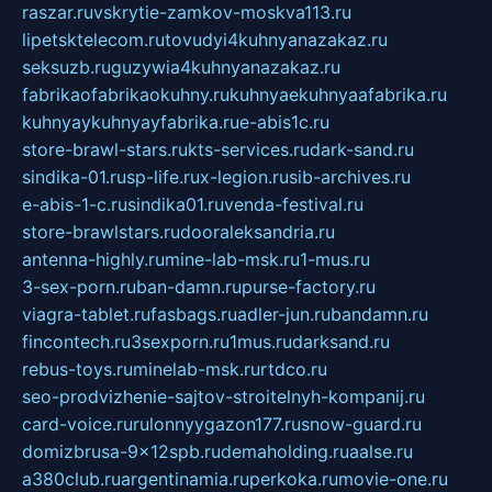
raszar.ru
vskrytie-zamkov-moskva113.ru
lipetsktelecom.ru
tovudyi4kuhnyanazakaz.ru
seksuzb.ru
guzywia4kuhnyanazakaz.ru
fabrikaofabrikaokuhny.ru
kuhnyaekuhnyaafabrika.ru
kuhnyaykuhnyayfabrika.ru
e-abis1c.ru
store-brawl-stars.ru
kts-services.ru
dark-sand.ru
sindika-01.ru
sp-life.ru
x-legion.ru
sib-archives.ru
e-abis-1-c.ru
sindika01.ru
venda-festival.ru
store-brawlstars.ru
dooraleksandria.ru
antenna-highly.ru
mine-lab-msk.ru
1-mus.ru
3-sex-porn.ru
ban-damn.ru
purse-factory.ru
viagra-tablet.ru
fasbags.ru
adler-jun.ru
bandamn.ru
fincontech.ru
3sexporn.ru
1mus.ru
darksand.ru
rebus-toys.ru
minelab-msk.ru
rtdco.ru
seo-prodvizhenie-sajtov-stroitelnyh-kompanij.ru
card-voice.ru
rulonnyygazon177.ru
snow-guard.ru
domizbrusa-9x12spb.ru
demaholding.ru
aalse.ru
a380club.ru
argentinamia.ru
perkoka.ru
movie-one.ru