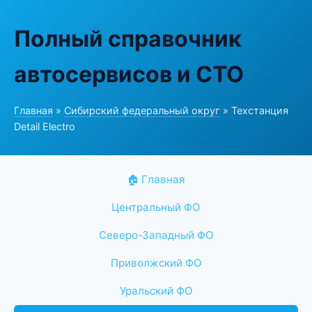
Полный справочник
автосервисов и СТО
Главная
»
Сибирский федеральный округ
» Техстанция
Detail Electro
🏠 Главная
Центральный ФО
Северо-Западный ФО
Приволжский ФО
Уральский ФО