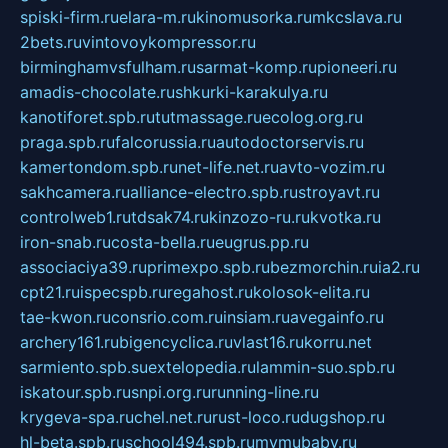
spiski-firm.ru
elara-m.ru
kinomusorka.ru
mkcslava.ru
2bets.ru
vintovoykompressor.ru
birminghamvsfulham.ru
sarmat-komp.ru
pioneeri.ru
amadis-chocolate.ru
shkurki-karakulya.ru
kanotiforet.spb.ru
tutmassage.ru
ecolog.org.ru
praga.spb.ru
falcorussia.ru
autodoctorservis.ru
kamertondom.spb.ru
net-life.net.ru
avto-vozim.ru
sakhcamera.ru
alliance-electro.spb.ru
stroyavt.ru
controlweb1.ru
tdsak74.ru
kinzozo-ru.ru
kvotka.ru
iron-snab.ru
costa-bella.ru
eugrus.pp.ru
associaciya39.ru
primexpo.spb.ru
bezmorchin.ru
ia2.ru
cpt21.ru
ispecspb.ru
regahost.ru
kolosok-elita.ru
tae-kwon.ru
consrio.com.ru
insiam.ru
avegainfo.ru
archery161.ru
bigencyclica.ru
vlast16.ru
korru.net
sarmiento.spb.su
extelopedia.ru
lammin-suo.spb.ru
iskatour.spb.ru
snpi.org.ru
running-line.ru
krygeva-spa.ru
chel.net.ru
rust-loco.ru
dugshop.ru
hl-beta.spb.ru
school494.spb.ru
mymubaby.ru