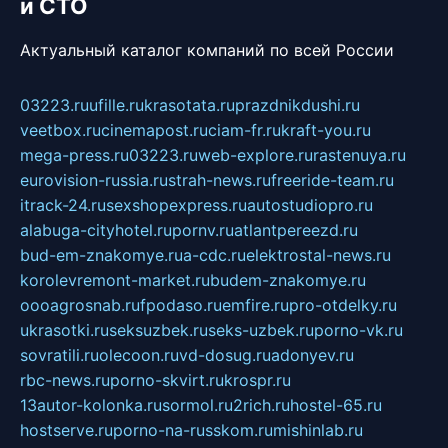
и СТО
Актуальный каталог компаний по всей России
03223.ru
ufille.ru
krasotata.ru
prazdnikdushi.ru
veetbox.ru
cinemapost.ru
ciam-fr.ru
kraft-you.ru
mega-press.ru
03223.ru
web-explore.ru
rastenuya.ru
eurovision-russia.ru
strah-news.ru
freeride-team.ru
itrack-24.ru
sexshopexpress.ru
autostudiopro.ru
alabuga-cityhotel.ru
pornv.ru
atlantpereezd.ru
bud-em-znakomye.ru
a-cdc.ru
elektrostal-news.ru
korolevremont-market.ru
budem-znakomye.ru
oooagrosnab.ru
fpodaso.ru
emfire.ru
pro-otdelky.ru
ukrasotki.ru
seksuzbek.ru
seks-uzbek.ru
porno-vk.ru
sovratili.ru
olecoon.ru
vd-dosug.ru
adonyev.ru
rbc-news.ru
porno-skvirt.ru
krospr.ru
13autor-kolonka.ru
sormol.ru
2rich.ru
hostel-65.ru
hostserve.ru
porno-na-russkom.ru
mishinlab.ru