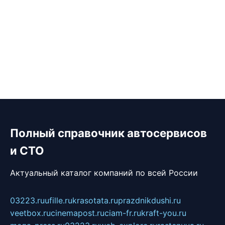
Полный справочник автосервисов
и СТО
Актуальный каталог компаний по всей России
03223.ru
ufille.ru
krasotata.ru
prazdnikdushi.ru
veetbox.ru
cinemapost.ru
ciam-fr.ru
kraft-you.ru