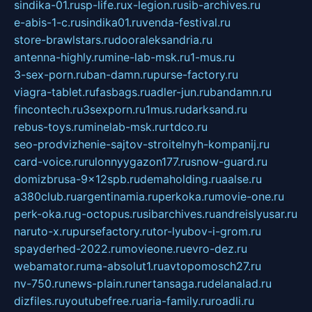
sindika-01.ru
sp-life.ru
x-legion.ru
sib-archives.ru
e-abis-1-c.ru
sindika01.ru
venda-festival.ru
store-brawlstars.ru
dooraleksandria.ru
antenna-highly.ru
mine-lab-msk.ru
1-mus.ru
3-sex-porn.ru
ban-damn.ru
purse-factory.ru
viagra-tablet.ru
fasbags.ru
adler-jun.ru
bandamn.ru
fincontech.ru
3sexporn.ru
1mus.ru
darksand.ru
rebus-toys.ru
minelab-msk.ru
rtdco.ru
seo-prodvizhenie-sajtov-stroitelnyh-kompanij.ru
card-voice.ru
rulonnyygazon177.ru
snow-guard.ru
domizbrusa-9x12spb.ru
demaholding.ru
aalse.ru
a380club.ru
argentinamia.ru
perkoka.ru
movie-one.ru
perk-oka.ru
g-octopus.ru
sibarchives.ru
andreislyusar.ru
naruto-x.ru
pursefactory.ru
tor-lyubov-i-grom.ru
spayderhed-2022.ru
movieone.ru
evro-dez.ru
webamator.ru
ma-absolut1.ru
avtopomosch27.ru
nv-750.ru
news-plain.ru
nertansaga.ru
delanalad.ru
dizfiles.ru
youtubefree.ru
aria-family.ru
roadli.ru