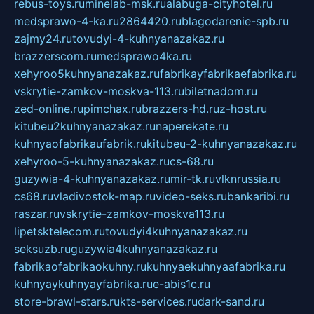
rebus-toys.ru
minelab-msk.ru
alabuga-cityhotel.ru
medsprawo-4-ka.ru
2864420.ru
blagodarenie-spb.ru
zajmy24.ru
tovudyi-4-kuhnyanazakaz.ru
brazzerscom.ru
medsprawo4ka.ru
xehyroo5kuhnyanazakaz.ru
fabrikayfabrikaefabrika.ru
vskrytie-zamkov-moskva-113.ru
biletnadom.ru
zed-online.ru
pimchax.ru
brazzers-hd.ru
z-host.ru
kitubeu2kuhnyanazakaz.ru
naperekate.ru
kuhnyaofabrikaufabrik.ru
kitubeu-2-kuhnyanazakaz.ru
xehyroo-5-kuhnyanazakaz.ru
cs-68.ru
guzywia-4-kuhnyanazakaz.ru
mir-tk.ru
vlknrussia.ru
cs68.ru
vladivostok-map.ru
video-seks.ru
bankaribi.ru
raszar.ru
vskrytie-zamkov-moskva113.ru
lipetsktelecom.ru
tovudyi4kuhnyanazakaz.ru
seksuzb.ru
guzywia4kuhnyanazakaz.ru
fabrikaofabrikaokuhny.ru
kuhnyaekuhnyaafabrika.ru
kuhnyaykuhnyayfabrika.ru
e-abis1c.ru
store-brawl-stars.ru
kts-services.ru
dark-sand.ru