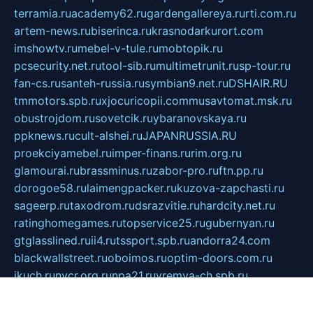
terramia.ru
academy62.ru
gardengallereya.ru
rti.com.ru
artem-news.ru
biserinca.ru
krasnodarkurort.com
imshowtv.ru
mebel-v-tule.ru
mobtopik.ru
pcsecurity.net.ru
tool-sib.ru
multimetrunit.ru
sp-tour.ru
fan-cs.ru
santeh-russia.ru
symbian9.net.ru
DSHAIR.RU
tmmotors.spb.ru
xjocuricopii.com
musavtomat.msk.ru
obustrojdom.ru
sovetcik.ru
ybaranovskaya.ru
ppknews.ru
cult-alshei.ru
JAPANRUSSIA.RU
proekciyamebel.ru
imper-finans.ru
rim.org.ru
glamourai.ru
brassminus.ru
zabor-pro.ru
ftn.pp.ru
dorogoe58.ru
laimengpacker.ru
kuzova-zapchasti.ru
sageerp.ru
taxodrom.ru
dsrazvitie.ru
hardcity.net.ru
ratinghomegames.ru
topservice25.ru
gubernyan.ru
gtglasslined.ru
ii4.ru
tssport.spb.ru
andorra24.com
blackwallstreet.ru
oboimos.ru
optim-doors.com.ru
ikuch.ru
nycr.org.ru
npa21.ru
vremya-ch.spb.ru
desert000.ru
ivtorgi.ru
ifiori.ru
catalog-statei.ru
dcv.org.ru
spetsmaster174.ru
ipkameryhiseeu.ru