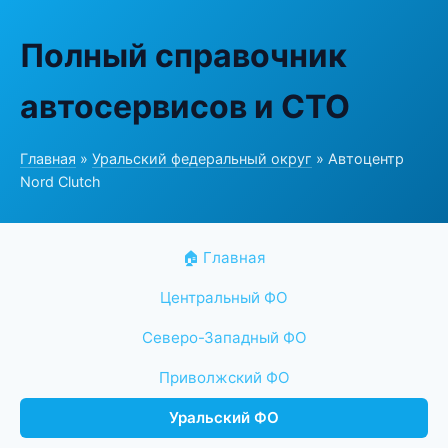
Полный справочник
автосервисов и СТО
Главная
»
Уральский федеральный округ
» Автоцентр
Nord Clutch
🏠 Главная
Центральный ФО
Северо-Западный ФО
Приволжский ФО
Уральский ФО