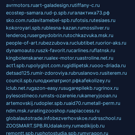
avrmotors.ru
art-galadesign.ru
tiffany-c.ru
ecostep-samara.ru
d-p.spb.ru
галактика73.рф
sko.com.ru
davitamebel-spb.ru
fotsis.ru
tesiaes.ru
kokoroyari.spb.ru
blesna-kazan.ru
mossilver.ru
lenderoq.ru
sergeydobrin.ru
tochkazvuka.msk.ru
people-of-art.ru
bezzubova.ru
clubtibet.ru
orior-aks.ru
dynamoauto.ru
szk-favorit.ru
carlines.ru
flatnsk.ru
kingbolenskaner.ru
alex-motor.ru
astroline.net.ru
act1.spb.ru
polyglot.com.ru
gidlipetsk.ru
ooo-driada.ru
detsad125.ru
mir-zdoroviya.ru
bruslanovo.ru
siterem.ru
council.spb.ru
лодкипатриот.рф
kafekolizey.ru
iclub.net.ru
gazon-easy.ru
sugarepilekb.ru
grinox.ru
pylesostineco.ru
msts-ozarenie.ru
kameryjooan.ru
artemovskij.ru
dopler.spb.ru
aid70.ru
metall-perm.ru
ndm.msk.ru
ratingzooshop.ru
apiaccess.ru
globalautotrade.info
bezverhovskoe.ru
drsschool.ru
ZOOSMART.SPB.RU
dalakony.ru
medikijob.ru
remontt.spb.ru
photostudia.spb.ru
myragon.ru