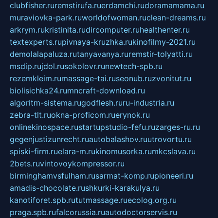
clubfisher.ru
remstirufa.ru
erdamchi.ru
doramamama.ru
muraviovka-park.ru
worldofwoman.ru
clean-dreams.ru
arkrym.ru
kristinita.ru
dircomputer.ru
healthenter.ru
textexperts.ru
pivnaya-kruzhka.ru
kinofilmy-2021.ru
demolalapaluza.ru
tanyavanya.ru
remstir-tolyatti.ru
msdip.ru
jdol.ru
sokolovr.ru
newtech-spb.ru
rezemkleim.ru
massage-tai.ru
seonub.ru
zvonitut.ru
biolisichka24.ru
mncraft-download.ru
algoritm-sistema.ru
godflesh.ru
ru-industria.ru
zebra-tlt.ru
okna-proficom.ru
erynok.ru
onlinekinospace.ru
startupstudio-fefu.ru
zarges-ru.ru
gegenjustizunrecht.ru
autobalashov.ru
utrovortu.ru
spiski-firm.ru
elara-m.ru
kinomusorka.ru
mkcslava.ru
2bets.ru
vintovoykompressor.ru
birminghamvsfulham.ru
sarmat-komp.ru
pioneeri.ru
amadis-chocolate.ru
shkurki-karakulya.ru
kanotiforet.spb.ru
tutmassage.ru
ecolog.org.ru
praga.spb.ru
falcorussia.ru
autodoctorservis.ru