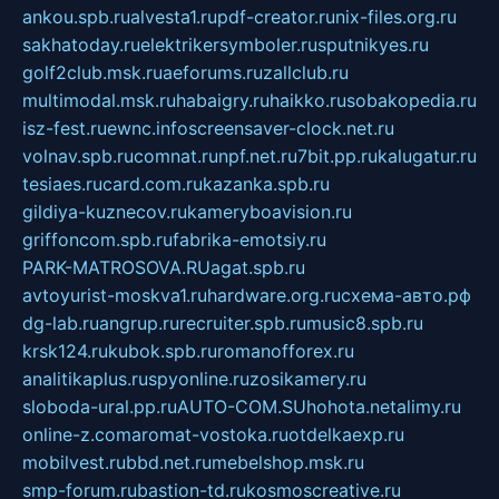
ankou.spb.ru
alvesta1.ru
pdf-creator.ru
nix-files.org.ru
sakhatoday.ru
elektrikersymboler.ru
sputnikyes.ru
golf2club.msk.ru
aeforums.ru
zallclub.ru
multimodal.msk.ru
habaigry.ru
haikko.ru
sobakopedia.ru
isz-fest.ru
ewnc.info
screensaver-clock.net.ru
volnav.spb.ru
comnat.ru
npf.net.ru
7bit.pp.ru
kalugatur.ru
tesiaes.ru
card.com.ru
kazanka.spb.ru
gildiya-kuznecov.ru
kameryboavision.ru
griffoncom.spb.ru
fabrika-emotsiy.ru
PARK-MATROSOVA.RU
agat.spb.ru
avtoyurist-moskva1.ru
hardware.org.ru
схема-авто.рф
dg-lab.ru
angrup.ru
recruiter.spb.ru
music8.spb.ru
krsk124.ru
kubok.spb.ru
romanofforex.ru
analitikaplus.ru
spyonline.ru
zosikamery.ru
sloboda-ural.pp.ru
AUTO-COM.SU
hohota.net
alimy.ru
online-z.com
aromat-vostoka.ru
otdelkaexp.ru
mobilvest.ru
bbd.net.ru
mebelshop.msk.ru
smp-forum.ru
bastion-td.ru
kosmoscreative.ru