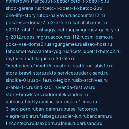
hometown-france.ru
1-xbeticricetc-1-xbetti-5.ru
shop-garena.ru
cricetc-1-xbetr-1-xbetcc-2.ru
one-life-story.ru
top-halyava.ru
accounts112.ru
poka-vse-doma-2.ru
3-d-file.ru
hahahaharms.ru
g2012.ru
tst-1.ru
shaggy-cat.ru
opsmgr.ru
ev-gallery.ru
g-2012.ru
ops-mgr.ru
accounts-112.ru
csm-demo.ru
poka-vse-doma2.ru
airgungames.ru
allseo-host.ru
tehosmotre.ru
varieta-yug.ru
cricetc1xbetr1xbetcc2.ru
raytor-d.ru
atillagunn.ru
3d-file.ru
1xbeticricetc1xbetti5.ru
uafoot-statti.ru
e-abis1c.ru
store-brawl-stars.ru
kts-services.ru
dark-sand.ru
sindika-01.ru
sp-life.ru
x-legion.ru
sib-archives.ru
e-abis-1-c.ru
sindika01.ru
venda-festival.ru
store-brawlstars.ru
dooraleksandria.ru
antenna-highly.ru
mine-lab-msk.ru
1-mus.ru
3-sex-porn.ru
ban-damn.ru
purse-factory.ru
viagra-tablet.ru
fasbags.ru
adler-jun.ru
bandamn.ru
fincontech.ru
3sexporn.ru
1mus.ru
darksand.ru