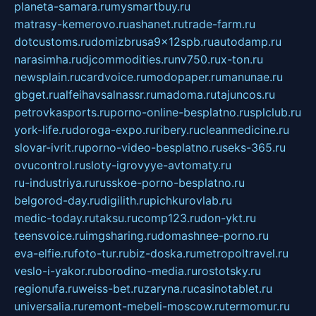
planeta-samara.ru
mysmartbuy.ru
matrasy-kemerovo.ru
ashanet.ru
trade-farm.ru
dotcustoms.ru
domizbrusa9x12spb.ru
autodamp.ru
narasimha.ru
djcommodities.ru
nv750.ru
x-ton.ru
newsplain.ru
cardvoice.ru
modopaper.ru
manunae.ru
gbget.ru
alfeihavsalnassr.ru
madoma.ru
tajuncos.ru
petrovkasports.ru
porno-online-besplatno.ru
splclub.ru
york-life.ru
doroga-expo.ru
ribery.ru
cleanmedicine.ru
slovar-ivrit.ru
porno-video-besplatno.ru
seks-365.ru
ovucontrol.ru
sloty-igrovyye-avtomaty.ru
ru-industriya.ru
russkoe-porno-besplatno.ru
belgorod-day.ru
digilith.ru
pichkurovlab.ru
medic-today.ru
taksu.ru
comp123.ru
don-ykt.ru
teensvoice.ru
imgsharing.ru
domashnee-porno.ru
eva-elfie.ru
foto-tur.ru
biz-doska.ru
metropoltravel.ru
veslo-i-yakor.ru
borodino-media.ru
rostotsky.ru
regionufa.ru
weiss-bet.ru
zaryna.ru
casinotablet.ru
universalia.ru
remont-mebeli-moscow.ru
termomur.ru