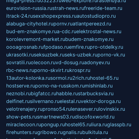
mega-press.ru
03223.ru
web-explore.ru
rastenuya.ru
eurovision-russia.ru
strah-news.ru
freeride-team.ru
itrack-24.ru
sexshopexpress.ru
autostudiopro.ru
alabuga-cityhotel.ru
pornv.ru
atlantpereezd.ru
bud-em-znakomye.ru
a-cdc.ru
elektrostal-news.ru
korolevremont-market.ru
budem-znakomye.ru
oooagrosnab.ru
fpodaso.ru
emfire.ru
pro-otdelky.ru
ukrasotki.ru
seksuzbek.ru
seks-uzbek.ru
porno-vk.ru
sovratili.ru
olecoon.ru
vd-dosug.ru
adonyev.ru
rbc-news.ru
porno-skvirt.ru
krospr.ru
13autor-kolonka.ru
sormol.ru
2rich.ru
hostel-65.ru
hostserve.ru
porno-na-russkom.ru
mishinlab.ru
neznobi.ru
bigfatcc.ru
habble.ru
starbucksvia.ru
delfinet.ru
silvernano.ru
elestal.ru
vektor-doroga.ru
velotrenajery.ru
pronso54.ru
lenasever.ru
lovinskix.ru
show-pets.ru
smartnews03.ru
discofoxworld.ru
miraclecoon.ru
pongup.ru
hostel65.ru
liura.ru
glasspb.ru
firehunters.ru
gribowo.ru
gnalis.ru
bulkitula.ru