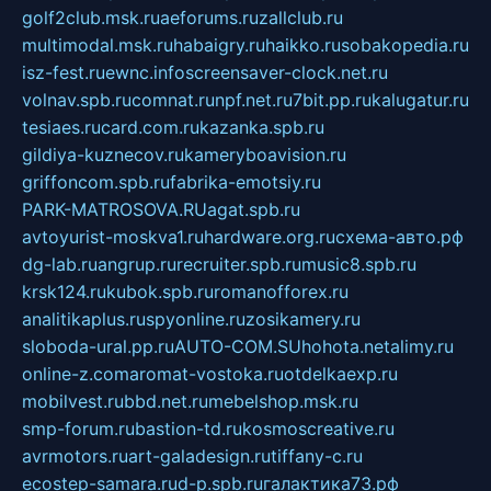
golf2club.msk.ru
aeforums.ru
zallclub.ru
multimodal.msk.ru
habaigry.ru
haikko.ru
sobakopedia.ru
isz-fest.ru
ewnc.info
screensaver-clock.net.ru
volnav.spb.ru
comnat.ru
npf.net.ru
7bit.pp.ru
kalugatur.ru
tesiaes.ru
card.com.ru
kazanka.spb.ru
gildiya-kuznecov.ru
kameryboavision.ru
griffoncom.spb.ru
fabrika-emotsiy.ru
PARK-MATROSOVA.RU
agat.spb.ru
avtoyurist-moskva1.ru
hardware.org.ru
схема-авто.рф
dg-lab.ru
angrup.ru
recruiter.spb.ru
music8.spb.ru
krsk124.ru
kubok.spb.ru
romanofforex.ru
analitikaplus.ru
spyonline.ru
zosikamery.ru
sloboda-ural.pp.ru
AUTO-COM.SU
hohota.net
alimy.ru
online-z.com
aromat-vostoka.ru
otdelkaexp.ru
mobilvest.ru
bbd.net.ru
mebelshop.msk.ru
smp-forum.ru
bastion-td.ru
kosmoscreative.ru
avrmotors.ru
art-galadesign.ru
tiffany-c.ru
ecostep-samara.ru
d-p.spb.ru
галактика73.рф