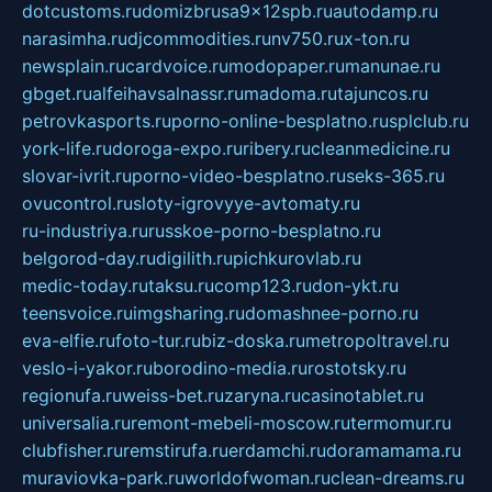
dotcustoms.ru
domizbrusa9x12spb.ru
autodamp.ru
narasimha.ru
djcommodities.ru
nv750.ru
x-ton.ru
newsplain.ru
cardvoice.ru
modopaper.ru
manunae.ru
gbget.ru
alfeihavsalnassr.ru
madoma.ru
tajuncos.ru
petrovkasports.ru
porno-online-besplatno.ru
splclub.ru
york-life.ru
doroga-expo.ru
ribery.ru
cleanmedicine.ru
slovar-ivrit.ru
porno-video-besplatno.ru
seks-365.ru
ovucontrol.ru
sloty-igrovyye-avtomaty.ru
ru-industriya.ru
russkoe-porno-besplatno.ru
belgorod-day.ru
digilith.ru
pichkurovlab.ru
medic-today.ru
taksu.ru
comp123.ru
don-ykt.ru
teensvoice.ru
imgsharing.ru
domashnee-porno.ru
eva-elfie.ru
foto-tur.ru
biz-doska.ru
metropoltravel.ru
veslo-i-yakor.ru
borodino-media.ru
rostotsky.ru
regionufa.ru
weiss-bet.ru
zaryna.ru
casinotablet.ru
universalia.ru
remont-mebeli-moscow.ru
termomur.ru
clubfisher.ru
remstirufa.ru
erdamchi.ru
doramamama.ru
muraviovka-park.ru
worldofwoman.ru
clean-dreams.ru