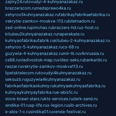
zajmy24.ru
tovudyi-4-kuhnyanazakaz.ru
brazzerscom.ru
medsprawo4ka.ru
xehyroo5kuhnyanazakaz.ru
fabrikayfabrikaefabrika.ru
vskrytie-zamkov-moskva-113.ru
biletnadom.ru
zed-online.ru
pimchax.ru
brazzers-hd.ru
z-host.ru
kitubeu2kuhnyanazakaz.ru
naperekate.ru
kuhnyaofabrikaufabrik.ru
kitubeu-2-kuhnyanazakaz.ru
xehyroo-5-kuhnyanazakaz.ru
cs-68.ru
guzywia-4-kuhnyanazakaz.ru
mir-tk.ru
vlknrussia.ru
cs68.ru
vladivostok-map.ru
video-seks.ru
bankaribi.ru
raszar.ru
vskrytie-zamkov-moskva113.ru
lipetsktelecom.ru
tovudyi4kuhnyanazakaz.ru
seksuzb.ru
guzywia4kuhnyanazakaz.ru
fabrikaofabrikaokuhny.ru
kuhnyaekuhnyaafabrika.ru
kuhnyaykuhnyayfabrika.ru
e-abis1c.ru
store-brawl-stars.ru
kts-services.ru
dark-sand.ru
sindika-01.ru
sp-life.ru
x-legion.ru
sib-archives.ru
e-abis-1-c.ru
sindika01.ru
venda-festival.ru