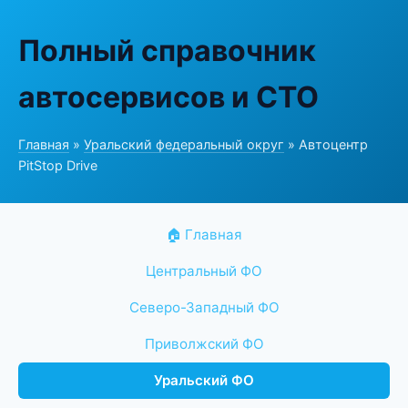
Полный справочник
автосервисов и СТО
Главная
»
Уральский федеральный округ
» Автоцентр
PitStop Drive
🏠 Главная
Центральный ФО
Северо-Западный ФО
Приволжский ФО
Уральский ФО