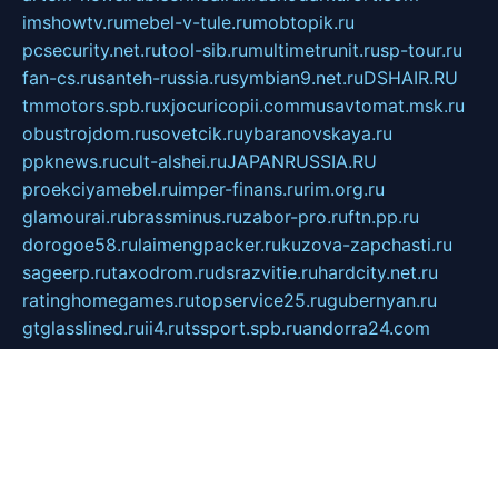
imshowtv.ru
mebel-v-tule.ru
mobtopik.ru
pcsecurity.net.ru
tool-sib.ru
multimetrunit.ru
sp-tour.ru
fan-cs.ru
santeh-russia.ru
symbian9.net.ru
DSHAIR.RU
tmmotors.spb.ru
xjocuricopii.com
musavtomat.msk.ru
obustrojdom.ru
sovetcik.ru
ybaranovskaya.ru
ppknews.ru
cult-alshei.ru
JAPANRUSSIA.RU
proekciyamebel.ru
imper-finans.ru
rim.org.ru
glamourai.ru
brassminus.ru
zabor-pro.ru
ftn.pp.ru
dorogoe58.ru
laimengpacker.ru
kuzova-zapchasti.ru
sageerp.ru
taxodrom.ru
dsrazvitie.ru
hardcity.net.ru
ratinghomegames.ru
topservice25.ru
gubernyan.ru
gtglasslined.ru
ii4.ru
tssport.spb.ru
andorra24.com
blackwallstreet.ru
oboimos.ru
optim-doors.com.ru
ikuch.ru
nycr.org.ru
npa21.ru
vremya-ch.spb.ru
desert000.ru
ivtorgi.ru
ifiori.ru
catalog-statei.ru
dcv.org.ru
spetsmaster174.ru
ipkameryhiseeu.ru
dum26.ru
ruspol.spb.ru
fr-opendp.ru
kam-solnyshko.ru
cheyenne-arapaho.ru
sevzapmetal.spb.ru