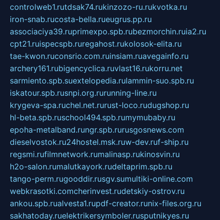
controlweb1.ru
tdsak74.ru
kinzozo-ru.ru
kvotka.ru
iron-snab.ru
costa-bella.ru
eugrus.pp.ru
associaciya39.ru
primexpo.spb.ru
bezmorchin.ru
ia2.ru
cpt21.ru
ispecspb.ru
regahost.ru
kolosok-elita.ru
tae-kwon.ru
consrio.com.ru
insiam.ru
avegainfo.ru
archery161.ru
bigencyclica.ru
vlast16.ru
korru.net
sarmiento.spb.su
extelopedia.ru
lammin-suo.spb.ru
iskatour.spb.ru
snpi.org.ru
running-line.ru
krygeva-spa.ru
chel.net.ru
rust-loco.ru
dugshop.ru
hl-beta.spb.ru
school494.spb.ru
mymubaby.ru
epoha-metalband.ru
ngr.spb.ru
rusgosnews.com
dieselvostok.ru
24hostel.msk.ru
w-dev.ru
f-ship.ru
regsmi.ru
filmnetwork.ru
malinasp.ru
kinosvin.ru
h2o-salon.ru
malutkayork.ru
deltaprim.spb.ru
tango-perm.ru
gooddir.ru
sgv.su
multiki-online.com
webkrasotki.com
cherinvest.ru
detskiy-ostrov.ru
ankou.spb.ru
alvesta1.ru
pdf-creator.ru
nix-files.org.ru
sakhatoday.ru
elektrikersymboler.ru
sputnikyes.ru