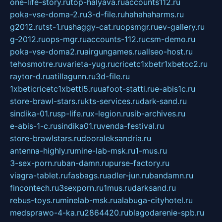
one-life-story.ru
top-halyava.ru
accounts112.ru
poka-vse-doma-2.ru
3-d-file.ru
hahahaharms.ru
g2012.ru
tst-1.ru
shaggy-cat.ru
opsmgr.ru
ev-gallery.ru
g-2012.ru
ops-mgr.ru
accounts-112.ru
csm-demo.ru
poka-vse-doma2.ru
airgungames.ru
allseo-host.ru
tehosmotre.ru
varieta-yug.ru
cricetc1xbetr1xbetcc2.ru
raytor-d.ru
atillagunn.ru
3d-file.ru
1xbeticricetc1xbetti5.ru
uafoot-statti.ru
e-abis1c.ru
store-brawl-stars.ru
kts-services.ru
dark-sand.ru
sindika-01.ru
sp-life.ru
x-legion.ru
sib-archives.ru
e-abis-1-c.ru
sindika01.ru
venda-festival.ru
store-brawlstars.ru
dooraleksandria.ru
antenna-highly.ru
mine-lab-msk.ru
1-mus.ru
3-sex-porn.ru
ban-damn.ru
purse-factory.ru
viagra-tablet.ru
fasbags.ru
adler-jun.ru
bandamn.ru
fincontech.ru
3sexporn.ru
1mus.ru
darksand.ru
rebus-toys.ru
minelab-msk.ru
alabuga-cityhotel.ru
medsprawo-4-ka.ru
2864420.ru
blagodarenie-spb.ru