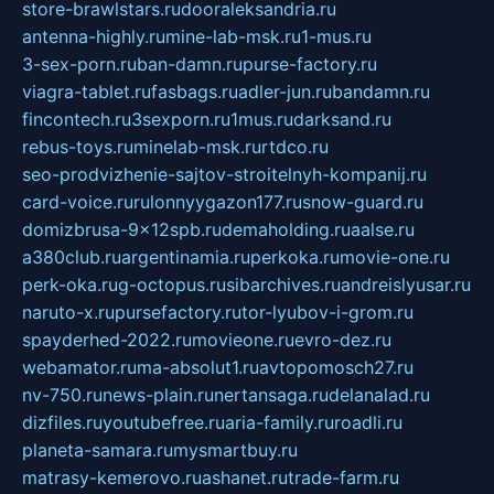
store-brawlstars.ru
dooraleksandria.ru
antenna-highly.ru
mine-lab-msk.ru
1-mus.ru
3-sex-porn.ru
ban-damn.ru
purse-factory.ru
viagra-tablet.ru
fasbags.ru
adler-jun.ru
bandamn.ru
fincontech.ru
3sexporn.ru
1mus.ru
darksand.ru
rebus-toys.ru
minelab-msk.ru
rtdco.ru
seo-prodvizhenie-sajtov-stroitelnyh-kompanij.ru
card-voice.ru
rulonnyygazon177.ru
snow-guard.ru
domizbrusa-9x12spb.ru
demaholding.ru
aalse.ru
a380club.ru
argentinamia.ru
perkoka.ru
movie-one.ru
perk-oka.ru
g-octopus.ru
sibarchives.ru
andreislyusar.ru
naruto-x.ru
pursefactory.ru
tor-lyubov-i-grom.ru
spayderhed-2022.ru
movieone.ru
evro-dez.ru
webamator.ru
ma-absolut1.ru
avtopomosch27.ru
nv-750.ru
news-plain.ru
nertansaga.ru
delanalad.ru
dizfiles.ru
youtubefree.ru
aria-family.ru
roadli.ru
planeta-samara.ru
mysmartbuy.ru
matrasy-kemerovo.ru
ashanet.ru
trade-farm.ru