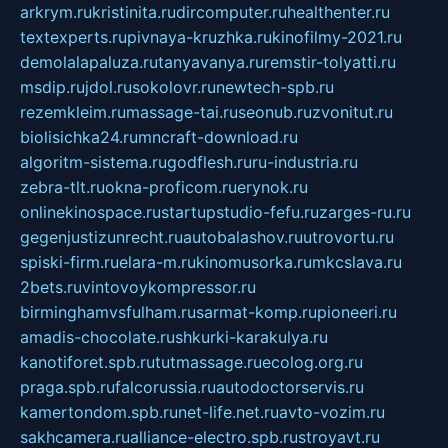
arkrym.ru
kristinita.ru
dircomputer.ru
healthenter.ru
textexperts.ru
pivnaya-kruzhka.ru
kinofilmy-2021.ru
demolalapaluza.ru
tanyavanya.ru
remstir-tolyatti.ru
msdip.ru
jdol.ru
sokolovr.ru
newtech-spb.ru
rezemkleim.ru
massage-tai.ru
seonub.ru
zvonitut.ru
biolisichka24.ru
mncraft-download.ru
algoritm-sistema.ru
godflesh.ru
ru-industria.ru
zebra-tlt.ru
okna-proficom.ru
erynok.ru
onlinekinospace.ru
startupstudio-fefu.ru
zarges-ru.ru
gegenjustizunrecht.ru
autobalashov.ru
utrovortu.ru
spiski-firm.ru
elara-m.ru
kinomusorka.ru
mkcslava.ru
2bets.ru
vintovoykompressor.ru
birminghamvsfulham.ru
sarmat-komp.ru
pioneeri.ru
amadis-chocolate.ru
shkurki-karakulya.ru
kanotiforet.spb.ru
tutmassage.ru
ecolog.org.ru
praga.spb.ru
falcorussia.ru
autodoctorservis.ru
kamertondom.spb.ru
net-life.net.ru
avto-vozim.ru
sakhcamera.ru
alliance-electro.spb.ru
stroyavt.ru