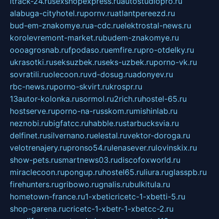
itrack-24.ru
sexshopexpress.ru
autostudiopro.ru
alabuga-cityhotel.ru
pornv.ru
atlantpereezd.ru
bud-em-znakomye.ru
a-cdc.ru
elektrostal-news.ru
korolevremont-market.ru
budem-znakomye.ru
oooagrosnab.ru
fpodaso.ru
emfire.ru
pro-otdelky.ru
ukrasotki.ru
seksuzbek.ru
seks-uzbek.ru
porno-vk.ru
sovratili.ru
olecoon.ru
vd-dosug.ru
adonyev.ru
rbc-news.ru
porno-skvirt.ru
krospr.ru
13autor-kolonka.ru
sormol.ru
2rich.ru
hostel-65.ru
hostserve.ru
porno-na-russkom.ru
mishinlab.ru
neznobi.ru
bigfatcc.ru
habble.ru
starbucksvia.ru
delfinet.ru
silvernano.ru
elestal.ru
vektor-doroga.ru
velotrenajery.ru
pronso54.ru
lenasever.ru
lovinskix.ru
show-pets.ru
smartnews03.ru
discofoxworld.ru
miraclecoon.ru
pongup.ru
hostel65.ru
liura.ru
glasspb.ru
firehunters.ru
gribowo.ru
gnalis.ru
bulkitula.ru
hometown-france.ru
1-xbeticricetc-1-xbetti-5.ru
shop-garena.ru
cricetc-1-xbetr-1-xbetcc-2.ru