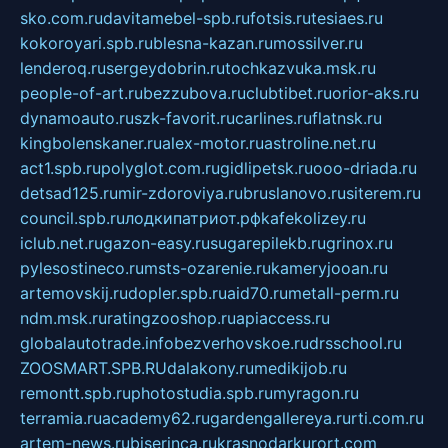
sko.com.ru
davitamebel-spb.ru
fotsis.ru
tesiaes.ru
kokoroyari.spb.ru
blesna-kazan.ru
mossilver.ru
lenderoq.ru
sergeydobrin.ru
tochkazvuka.msk.ru
people-of-art.ru
bezzubova.ru
clubtibet.ru
orior-aks.ru
dynamoauto.ru
szk-favorit.ru
carlines.ru
flatnsk.ru
kingbolenskaner.ru
alex-motor.ru
astroline.net.ru
act1.spb.ru
polyglot.com.ru
gidlipetsk.ru
ooo-driada.ru
detsad125.ru
mir-zdoroviya.ru
bruslanovo.ru
siterem.ru
council.spb.ru
лодкипатриот.рф
kafekolizey.ru
iclub.net.ru
gazon-easy.ru
sugarepilekb.ru
grinox.ru
pylesostineco.ru
msts-ozarenie.ru
kameryjooan.ru
artemovskij.ru
dopler.spb.ru
aid70.ru
metall-perm.ru
ndm.msk.ru
ratingzooshop.ru
apiaccess.ru
globalautotrade.info
bezverhovskoe.ru
drsschool.ru
ZOOSMART.SPB.RU
dalakony.ru
medikijob.ru
remontt.spb.ru
photostudia.spb.ru
myragon.ru
terramia.ru
academy62.ru
gardengallereya.ru
rti.com.ru
artem-news.ru
biserinca.ru
krasnodarkurort.com