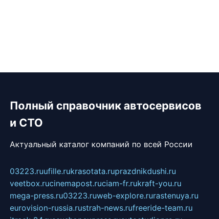
Полный справочник автосервисов
и СТО
Актуальный каталог компаний по всей России
03223.ru
ufille.ru
krasotata.ru
prazdnikdushi.ru
veetbox.ru
cinemapost.ru
ciam-fr.ru
kraft-you.ru
mega-press.ru
03223.ru
web-explore.ru
rastenuya.ru
eurovision-russia.ru
strah-news.ru
freeride-team.ru